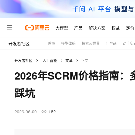
大模型
产品
解决方案
权益
定价
开发者社区
首页
模型体验
探索云世界
问产品
动手实
大模型
产品
解决方案
权益
定价
云市场
伙伴
服务
了解阿里云
精选产品
精选解决方案
普惠上云
产品定价
精选商城
成为销售伙伴
售前咨询
为什么选择阿里云
千问AI平台
开发者社区
人工智能
文章
正文
了解云产品的定价详情
大模型服务平台百炼
睿译宝，AI翻译排版一
普惠上云 官方力荐
分销伙伴
在线服务
网站建设
什么是云计算
大
2026年SCRM价格指南
大模型服务与应用平台
上传文档即自动完成翻译和
云服务器38元/年起，超
咨询伙伴
多端小程序
技术领先
云上成本管理
售后服务
轻量应用服务器
GLM-5.2：长任务时代
官方推荐返现计划
大模型
精选产品
精选解决方案
Salesforce 国际版订阅
稳定可靠
踩坑
管理和优化成本
推荐新用户得奖励，单订单
销售伙伴合作计划
自助服务
友盟天域
安全合规
人工智能与机器学习
AI
文本生成
云数据库 RDS
Hermes Agent，打造
云工开物
无影生态合作计划
在线服务
观测云
分析师报告
自主进化，持久记忆，越用
高校专属算力普惠，学生认
计算
互联网应用开发
2026-06-09
182
Qwen3.8-Max
HOT
Salesforce On Alibaba C
工单服务
Tuya 物联网平台阿里云
研究报告与白皮书
人工智能平台 PAI
快速拥有专属 OpenClaw
大模
Consulting Partner 合
大数据
容器
智能体时代全能旗舰模型
免费试用
短信专区
一站式AI开发、训练和推
蓝凌 OA
AI 大模型销售与服务生
现代化应用