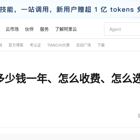
云市场
伙伴
服务
了解阿里云
践
官方博客
考认证
TIANCHI大赛
活动广场
下载
AI 特惠
数据与 API
成为产品伙伴
企业增值服务
最佳实践
价格计算器
AI 场景体
基础软件
产品伙伴合
阿里云认证
市场活动
配置报价
大模型
自助选配和估算价格
步到位
智启 AI 普惠权益
产品生态集成认证中心
企业支持计划
云上春晚
域名与网站
Qwen Audio：打造专属 AI 语音助手
千问官方 MaaS 平台，为开发者和 Agent 而生，新用户赠送 1 亿 + tokens 额度
一句话生成原生
AI Coding
阿里云Maa
2026 阿里云
云服务器 E
为企业打
数据集
Windows
大模型认证
模型
NEW
NEW
：多少钱一年、怎么收费、怎么
格式还原
值低价云产品抢先购
至高享 1亿+免费 tokens，加速 Al 应用落地
提供智能易用的域名与建站服务
Qwen-Audio-3.0-Realtime 端到端实时语音角色扮演
输入一句话想法,
智能编程，一键
安全可靠、
产品生态伙伴
专家技术服务
云上奥运之旅
弹性计算合作
阿里云中企出
手机三要素
宝塔 Linux
全部认证
价格优势
开源旗舰模型
即刻拥有 DeepSeek-V4-Pro
阿里云 OPC 创新助力计划
千问大模型
一键部署幻兽
AI 电商营销
对象存储 O
大模型
产品生态伙伴工作台
企业增值服务台
云栖战略参考
云存储合作计
云栖大会
身份实名认证
CentOS
训练营
推动算力普惠，释放技术红利
最高返9万
真正可用的 1M 上下文,一次完成代码全链路开发
快速构建应用程序和网站，即刻迈出上云第一步
轻松解锁专属 DeepSeek-V4-Pro
至高百万元 Token 补贴，加速一人公司成长
多元化、高性能、安全可靠的大模型服务
一键购买专属
从图文生成到
云上的中国
数据库合作计
活动全景
短信
Docker
图片和
自进化智能体
5 分钟轻松部署专属 QwenPaw
Token Plan 模型订阅计划
数字证书管理服务（原SSL证书）
高效搭建 AI
AI 广告创作
无影云电脑
企业成长
NEW
HOT
信息公告
看见新力量
云网络合作计
OCR 文字识别
JAVA
越聪明
证享300元代金券
全托管，含MySQL、PostgreSQL、SQL Server、MariaDB多引擎
Qwen3.8-Max 首发尝鲜，限时加量 10 倍，夜间低至2折
实现全站 HTTPS，呈现可信的 Web 访问
从聊天伙伴进化为能主动干活的本地数字员工
图文、视频一
随时随地安
魔搭 Mode
Kimi-K3
HappyHors
NEW
loud
服务实践
官网公告
金融模力时刻
Salesforce O
版
发票查验
全能环境
Claude Code + GStack 打造工程团队
千问办公，限时限量积分加倍
Qoder
低代码高效构
AI 建站
短信服务
型
NEW
作计划
Kimi 最新旗舰模型，长程编程与推理利器
让文字生成流
计划
创新中心
魔搭 ModelSc
健康状态
理服务
让AI从“聊天伙伴”进化为能干活的“数字员工”
安装技能 GStack，拥有专属 AI 工程团队
你的AI工作搭子，覆盖日常办公高频场景
面向真实软件的智能体编程平台
0 代码专业建
客户案例
天气预报查询
操作系统
态合作计划