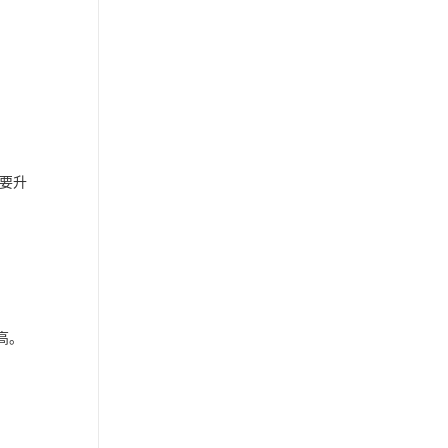
要升
高。