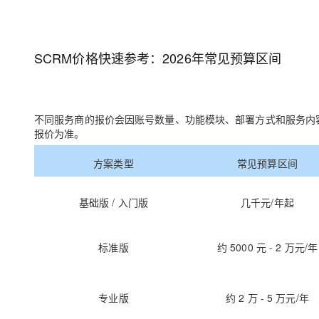
大模型解决方案
迁移与运维管理
快速部署 Dify，高效搭建 
SCRM价格快速参考：2026年常见预算区间
专有云
10 分钟在聊天系统中增加
不同服务商的报价会因账号数量、功能模块、部署方式和服务内
报价为准。
方案类型
常见预算区间
基础版 / 入门版
几千元/年起
标准版
约 5000 元 - 2 万元/年
专业版
约 2 万 - 5 万元/年