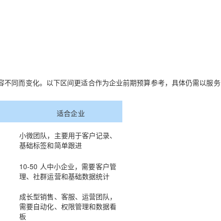
AI 应用
10分钟微调：让0.6B模型媲美235B模
多模态数据信
型
依托云原生高可用架构,实现Dify私有化部署
用1%尺寸在特定领域达到大模型90%以上效果
一个 AI 助手
超强辅助，Bol
即刻拥有 DeepSeek-R1 满血版
在企业官网、通讯软件中为客户提供 AI 客服
多种方案随心选，轻松解锁专属 DeepSeek
容不同而变化。以下区间更适合作为企业前期预算参考，具体仍需以服务
适合企业
小微团队，主要用于客户记录、
基础标签和简单跟进
10-50 人中小企业，需要客户管
理、社群运营和基础数据统计
成长型销售、客服、运营团队，
需要自动化、权限管理和数据看
板