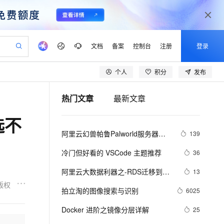
文档
备案
控制台
注册
登录
个人
积分
发布
验
作计划
器
AI 活动
专业服务
服务伙伴合作计划
开发者社区
加入我们
产品动态
服务平台百炼
阿里云 OPC 创新助力计划
热门文章
最新文章
一站式生成采购清单，支持单品或批量购买
可编辑精美 PPT 文稿
S产品伙伴计划（繁花）
峰会
CS
造的大模型服务与应用开发平台
Agency Agents：拥有专属领域专家
AI 生产力先锋
Al MaaS 服务伙伴赋能合作
域名
博文
Careers
PolarDB Agentic Database
至高可申请百万元
选不
 轻松生成专业的 PPT
开启高性价比 AI 编程新体验
弹性可伸缩的云计算服务
先锋实践拓展 AI 生产力的边界
发布
多领域专家智能体,一键组建 AI 虚拟交付团队
Token 补贴，五大权
计划
海大会
伙伴信用分合作计划
商标
问答
社会招聘
阿里云幻兽帕鲁Palworld服务器配
139
益加速 OPC 成功
帕鲁游戏服务器
SS
HappyHorse 打造一站式影视创作平台
飞天发布时刻
HOT
秒悟 Meoo CLI 支持一键部
划
备案
电子书
校园招聘
置及价格整理（2024年版）
联机服务器，轻松开启游戏
视频创作，一键激活电商全链路生产力
稳定、安全、高性价比、高性能的云存储服务
所见，即是所愿
署项目至阿里云账号
可视化编排打通从文字构思到成片全链路闭环
更多支持
冷门但好看的 VSCode 主题推荐
36
划
公司注册
镜像站
视频生成
语音识别与合成
 智能体与工作流应用
漫剧工坊：一站式动画创作平台
AI 实训营
Flink OSS 支持
阿里云大数据利器之-RDS迁移到
13
合作伙伴培训与认证
划
上云迁移
站生成，高效打造优质广告素材
全接入的云上超级电脑
通过阿里云百炼高效搭建AI应用,助力高效开发
快速生产连贯的高质量长漫剧
从基础到进阶，Agent 创客手把手教你
AssumeRole 角色自定义
Maxcompute实现动态分区
版权
lScope
我要反馈
e-1.1-T2V
Qwen3-TTS-Flash
拍立淘的图像搜索与识别
6025
查询合作伙伴
n Alibaba Cloud ISV 合作
代维服务
建企业门户网站
10 分钟搭建微信、支付宝小程序
百炼 Qwen3.7-Flash 系列模
畅细腻的高质量视频
离线语音合成大模型，多语言方言自适应，低延迟高稳定
创新加速
Docker 进阶之镜像分层详解
ope
登录合作伙伴管理后台
25
我要建议
站，无忧落地极速上线
以可视化方式快速构建移动和 PC 门户网站
国内短信简单易用，安全可靠，秒级触达，全球覆盖200+国家和地区。
高效部署网站，快速应用到小程序
型发布