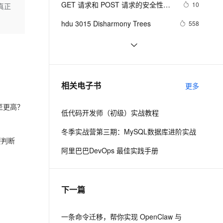
安全
GET 请求和 POST 请求的安全性有
我要投诉
e-1.1-I2V
Cosyvoice-V3-Flash
10
真正
PolarDB
上云场景组合购
伴
Qoder CN V1.7.0 发布
何区别？
漫剧创作，剧本、分镜、视频高效生成
100%兼容MySQL、PostgreSQL，兼容Oracle，支持集中和分布式
覆盖90%+业务场景，专享组合折扣价
畅自然，细节丰富
高表现力语音合成大模型，语音克隆听感自然
VPN
hdu 3015 Disharmony Trees
558
ernetes 版 ACK
云聚AI 严选权益
云安全中心 AI BAS 智能自动
SSL 证书
perl--CGI编程之Apache服务器安装配
1
2V
Fun-ASR
，一键激活高效办公新体验
理容器应用的 K8s 服务
精选AI产品，从模型到应用全链提效
化模拟渗透攻击产品发布
置
文戏情感细腻自然，动作戏激烈拳拳到肉，实现更强表演能力
支持中英文自由切换，具备更强的噪声鲁棒性
堡垒机
如何绑定多个action到一个slot
456
AI 用量加速计划
DataWorks ChatBI 会话支持
防火墙
、识别商机，让客服更高效、服务更出色。
结构struct(值类型)在实际应用要注
新老同享，达量后返
上传临时文件分析
620
相关电子书
更多
意的二点:
主机安全
应用
至更高？
低代码开发师（初级）实战教程
千问办公
NEW
AI 应用及服务市场
的智能体编程平台
一站式AI生产力平台
冬季实战营第三期：MySQL数据库进阶实战
要判断
AI 应用
伶鹊
阿里巴巴DevOps 最佳实践手册
企业级人与Agent协作平台，接入和调度多个数字员工
智能客服平台，对话机器人、对话分析、智能外呼
大模型
大模型服务平台百炼 - 全妙
自然语言处理
下一篇
应用创作平台
多模态内容创作工具，已接入 DeepSeek
数据标注
机器学习
一条命令迁移，帮你实现 OpenClaw 与