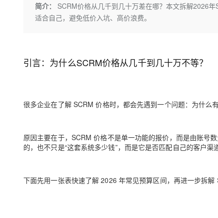
存储
天池大赛
Qwen3.7-Plus
简介：
SCRM价格从几千到几十万差在哪？本文拆解2026
云解析DNS
解决方案免费试用 新老
电子合同
适合自己，避免低价入坑、高价浪费。
最高领取价值200元试用
能看、能想、能动手的多模
安全
网络与CDN
AI 算法大赛
畅捷通
大数据开发治理平台 Data
AI 产品 免费试用
网络
安全
云开发大赛
Qwen3-VL-Plus
Tableau 订阅
1亿+ 大模型 tokens 和 
可观测
入门学习赛
中间件
引言：为什么SCRM价格从几千到几十万不等？
AI空中课堂在线直播课
云防火墙
140+云产品 免费试用
上云与迁云
云原生的云上边界网络安全
产品新客免费试用，最长1
数据库
生态解决方案
大模型服务
企业出海
大模型ACA认证体验
大数据计算
很多企业在了解 SCRM 价格时，都会先遇到一个问题：为什
助力企业全员 AI 认知与能
行业生态解决方案
千问AI平台-Token Plan
政企业务
媒体服务
开发者生态解决方案
原因主要在于，SCRM 价格不是单一功能的报价，而是由账号
企业服务与云通信
千问AI平台-模型体验
AI 开发和 AI 应用解决
的，也不只是“这套系统多少钱”，而是它是否匹配自己的客户渠
在线体验全尺寸、多种模态
域名与网站
Happy 系列大模型
终端用户计算
下面先用一张表快速了解 2026 年常见预算区间，再进一步拆解 
Serverless
开发工具