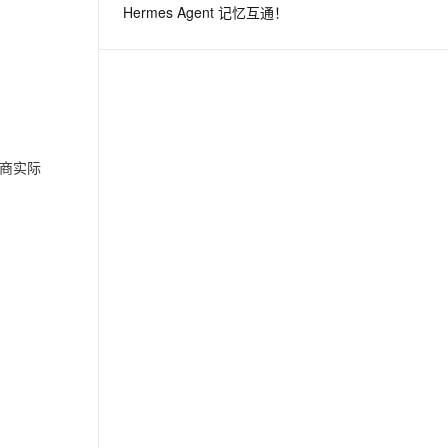
Hermes Agent 记忆互通！
息提取
与 AI 智能体进行实时音视频通话
从文本、图片、视频中提取结构化的属性信息
构建支持视频理解的 AI 音视频实时通话应用
t.diy 一步搞定创意建站
构建大模型应用的安全防护体系
通过自然语言交互简化开发流程,全栈开发支持
通过阿里云安全产品对 AI 应用进行安全防护
商实际