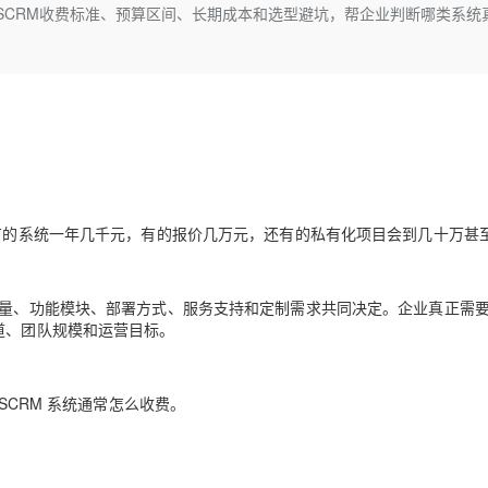
Deepseek-v4-pro
HappyHors
年SCRM收费标准、预算区间、长期成本和选型避坑，帮企业判断哪类系统
同享
万小智 AI 建站低至 15元/月
Qoder CN
AI 短剧/漫剧
云原生数据库 
快递物流查询
WordPress
成为服务伙
高校合作
点，立即开启云上创新
覆盖公网/内网、递归/权威、移动APP等全场景解析服务
送.CN域名，送备案服务码
基于千问大模型等，支持代码智能生成、研发智能问答
AI助力短剧
态智能体模型
旗舰 MoE 大模型，百万上下文与顶尖推理能力
图生视频，流
Ubuntu
服务生态伙伴
云工开物
企业应用
Works
Night Plan 支持 Qwen 3.8-Max
云原生大数据计算服务 MaxCompute
AI 办公
容器服务 Kub
NEW
GLM-5.2
Wan2.7-T
Red Hat
30+ 款产品免费体验
Data Agent 驱动的一站式 Data+AI 开发治理平台
夜间 5 折，Qwen/Meoo/TokenPlan 客户专享
面向分析的企业级SaaS模式云数据仓库
AI智能应用
提供一站式管
科研合作
视觉 Coding、空间感知、多模态思考等全面升级
1M上下文，专为长程任务能力而生
ERP
堂（旗舰版）
SUSE
智能客服
CRM
防护产品
2个月
自动承接线索
建站小程序
OA 办公系统
AI 应用构建
大模型原生
么有的系统一年几千元，有的报价几万元，还有的私有化项目会到几十万甚
力提升
财税管理
模板建站
Qoder
大模型服务平台百炼-应用模版
HOT
NEW
面向真实软件
个人版上线、团队版降价；千问3.8-Max首发发尝鲜
丰富多元化的应用模版和解决方案
400电话
定制建站
数量、功能模块、部署方式、服务支持和定制需求共同决定。企业真正需
万有无界
大模型服务平台百炼-智能体
方案
广告营销
模板小程序
道、团队规模和运营目标。
的模型效果
灵活可视化地构建企业级 Agent
定制小程序
秒悟
人工智能平台 PAI
SCRM 系统通常怎么收费。
APP 开发
云端极速 AI 
新一代 AI 视频生成模型，深度适配广告营销等场景
AI Native 的算法工程平台，一站式完成建模、训练、推理服务部署
建站系统