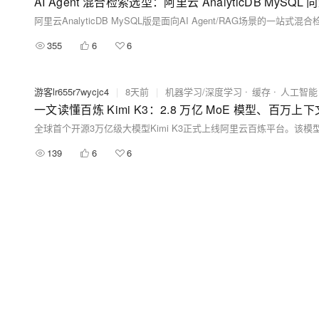
AI Agent 混合检索选型：阿里云 AnalyticDB MyS
355
6
6
游客lr655r7wycjc4
|
8天前
|
机器学习/深度学习
缓存
人工智能
一文读懂百炼 Kimi K3：2.8 万亿 MoE 模型、百万
139
6
6