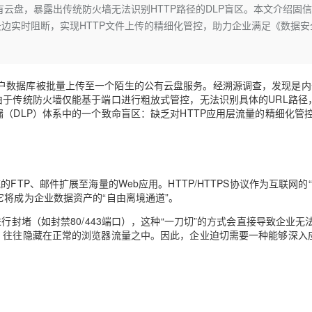
Deepseek-v4-pro
HappyHors
云盘，暴露出传统防火墙无法识别HTTP路径的DLP盲区。本文介绍固
同享
万小智 AI 建站低至 15元/月
Qoder CN
AI 短剧/漫剧
云原生数据库 
快递物流查询
WordPress
成为服务伙
高校合作
云边实时阻断，实现HTTP文件上传的精细化管控，助力企业满足《数据安
点，立即开启云上创新
覆盖公网/内网、递归/权威、移动APP等全场景解析服务
送.CN域名，送备案服务码
基于千问大模型等，支持代码智能生成、研发智能问答
AI助力短剧
态智能体模型
旗舰 MoE 大模型，百万上下文与顶尖推理能力
图生视频，流
Ubuntu
服务生态伙伴
云工开物
企业应用
Works
Night Plan 支持 Qwen 3.8-Max
云原生大数据计算服务 MaxCompute
AI 办公
容器服务 Kub
NEW
GLM-5.2
Wan2.7-T
Red Hat
30+ 款产品免费体验
Data Agent 驱动的一站式 Data+AI 开发治理平台
夜间 5 折，Qwen/Meoo/TokenPlan 客户专享
面向分析的企业级SaaS模式云数据仓库
AI智能应用
提供一站式管
科研合作
视觉 Coding、空间感知、多模态思考等全面升级
1M上下文，专为长程任务能力而生
ERP
户数据库被批量上传至一个陌生的公有云盘服务。经溯源调查，发现是内
堂（旗舰版）
SUSE
智能客服
由于传统防火墙仅能基于端口进行粗放式管控，无法识别具体的URL路径
CRM
防护产品
2个月
自动承接线索
漏（DLP）体系中的一个致命盲区：缺乏对HTTP应用层流量的精细化管
建站小程序
OA 办公系统
AI 应用构建
大模型原生
力提升
财税管理
模板建站
Qoder
大模型服务平台百炼-应用模版
HOT
NEW
面向真实软件
个人版上线、团队版降价；千问3.8-Max首发发尝鲜
丰富多元化的应用模版和解决方案
400电话
定制建站
FTP、邮件扩展至海量的Web应用。HTTP/HTTPS协议作为互联网的
它将成为企业数据资产的“自由离境通道”。
万有无界
大模型服务平台百炼-智能体
方案
广告营销
模板小程序
行封堵（如封禁80/443端口），这种“一刀切”的方式会直接导致企业无
的模型效果
灵活可视化地构建企业级 Agent
定制小程序
为，往往隐藏在正常的浏览器流量之中。因此，企业迫切需要一种能够深入
秒悟
人工智能平台 PAI
APP 开发
云端极速 AI 
新一代 AI 视频生成模型，深度适配广告营销等场景
AI Native 的算法工程平台，一站式完成建模、训练、推理服务部署
建站系统