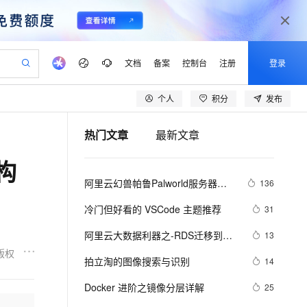
文档
备案
控制台
注册
登录
个人
积分
发布
验
作计划
器
AI 活动
专业服务
服务伙伴合作计划
开发者社区
加入我们
产品动态
服务平台百炼
阿里云 OPC 创新助力计划
热门文章
最新文章
一站式生成采购清单，支持单品或批量购买
可编辑精美 PPT 文稿
S产品伙伴计划（繁花）
峰会
CS
造的大模型服务与应用开发平台
Agency Agents：拥有专属领域专家
AI 生产力先锋
Al MaaS 服务伙伴赋能合作
域名
博文
Careers
PolarDB Agentic Database
至高可申请百万元
构
 轻松生成专业的 PPT
开启高性价比 AI 编程新体验
弹性可伸缩的云计算服务
先锋实践拓展 AI 生产力的边界
发布
多领域专家智能体,一键组建 AI 虚拟交付团队
Token 补贴，五大权
计划
海大会
伙伴信用分合作计划
商标
问答
社会招聘
阿里云幻兽帕鲁Palworld服务器配
136
益加速 OPC 成功
帕鲁游戏服务器
SS
HappyHorse 打造一站式影视创作平台
飞天发布时刻
HOT
秒悟 Meoo CLI 支持一键部
划
备案
电子书
校园招聘
置及价格整理（2024年版）
联机服务器，轻松开启游戏
视频创作，一键激活电商全链路生产力
稳定、安全、高性价比、高性能的云存储服务
所见，即是所愿
署项目至阿里云账号
可视化编排打通从文字构思到成片全链路闭环
更多支持
冷门但好看的 VSCode 主题推荐
31
划
公司注册
镜像站
视频生成
语音识别与合成
 智能体与工作流应用
漫剧工坊：一站式动画创作平台
AI 实训营
Flink OSS 支持
阿里云大数据利器之-RDS迁移到
13
合作伙伴培训与认证
划
上云迁移
站生成，高效打造优质广告素材
全接入的云上超级电脑
通过阿里云百炼高效搭建AI应用,助力高效开发
快速生产连贯的高质量长漫剧
从基础到进阶，Agent 创客手把手教你
AssumeRole 角色自定义
Maxcompute实现动态分区
版权
lScope
我要反馈
e-1.1-T2V
Qwen3-TTS-Flash
拍立淘的图像搜索与识别
14
查询合作伙伴
n Alibaba Cloud ISV 合作
代维服务
建企业门户网站
10 分钟搭建微信、支付宝小程序
百炼 Qwen3.7-Flash 系列模
畅细腻的高质量视频
离线语音合成大模型，多语言方言自适应，低延迟高稳定
创新加速
Docker 进阶之镜像分层详解
ope
登录合作伙伴管理后台
25
我要建议
站，无忧落地极速上线
以可视化方式快速构建移动和 PC 门户网站
国内短信简单易用，安全可靠，秒级触达，全球覆盖200+国家和地区。
高效部署网站，快速应用到小程序
型发布