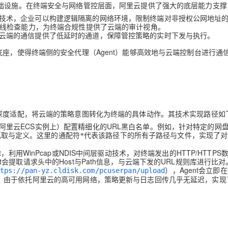
基础设施。在终端安全与网络管控层面，阿里云提供了强大的底层能力支撑
）技术，企业可以构建逻辑隔离的网络环境，限制终端对非授权公网地址
线检查能力，为终端合规性提供了云端的审计视角。
AI 应用
10分钟微调：让0.6B模型媲美235B模
多模态数据信
云端的通信提供了低延时的通道，保障管控策略的实时下发与执行。
型
依托云原生高可用架构,实现Dify私有化部署
用1%尺寸在特定领域达到大模型90%以上效果
底座，使得终端侧的安全代理（Agent）能够高效地与云端控制台进行通
一个 AI 助手
超强辅助，Bol
即刻拥有 DeepSeek-R1 满血版
在企业官网、通讯软件中为客户提供 AI 客服
多种方案随心选，轻松解锁专属 DeepSeek
的深度适配，将云端的策略意图转化为终端的具体动作。其技术实现路径如
阿里云ECS实例上）配置精细化的URL黑白名单。例如，针对特定的网
抓取与定义。这里的通配符
代表该路径下的所有子路径与文件，实现了对
*
，利用WinPcap或NDIS中间层驱动技术，对终端发出的HTTP/HTTPS
t会提取请求头中的Host与Path信息，与云端下发的URL规则库进行比对
），Agent会立即
tps://pan-yz.cldisk.com/pcuserpan/upload
件。由于依托阿里云的高可用网络，策略更新与日志回传几乎无延迟，实现