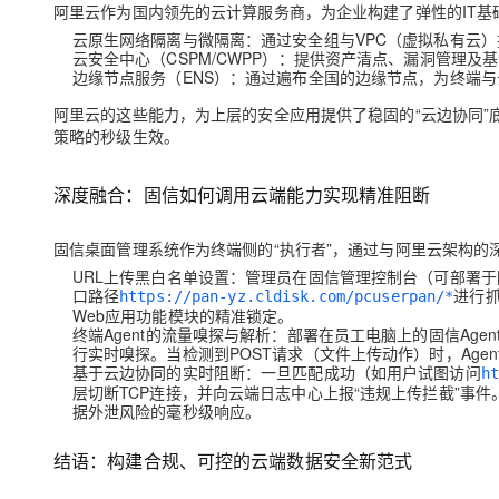
阿里云作为国内领先的云计算服务商，为企业构建了弹性的IT
大模型解决方案
云原生网络隔离与微隔离
：通过安全组与VPC（虚拟私有云
迁移与运维管理
云安全中心（CSPM/CWPP）
：提供资产清点、漏洞管理及基
快速部署 Dify，高效搭建 
边缘节点服务（ENS）
：通过遍布全国的边缘节点，为终端与
专有云
阿里云的这些能力，为上层的安全应用提供了稳固的“云边协同”
10 分钟在聊天系统中增加
策略的秒级生效。
深度融合：固信如何调用云端能力实现精准阻断
固信桌面管理系统作为终端侧的“执行者”，通过与阿里云架构
URL上传黑白名单设置
：管理员在固信管理控制台（可部署于
口路径
进行
https://pan-yz.cldisk.com/pcuserpan/*
Web应用功能模块的精准锁定。
终端Agent的流量嗅探与解析
：部署在员工电脑上的固信Agent
行实时嗅探。当检测到POST请求（文件上传动作）时，Agen
基于云边协同的实时阻断
：一旦匹配成功（如用户试图访问
ht
层切断TCP连接，并向云端日志中心上报“违规上传拦截”事
据外泄风险的毫秒级响应。
结语：构建合规、可控的云端数据安全新范式