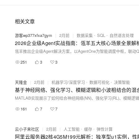
相关文章
游客wp377xfxa7gym
|
2月前
|
数据采集
SQL
自然语言处理
2026企业级Agent实战指南：瓴羊五大核心场景全景解
251
3
3
天隆金
|
2月前
|
机器学习/深度学习
数据可视化
决策智能
基于神经网络、强化学习、模糊逻辑和小波相结合的混
MATLAB实现展示了如何结合神经网络(NN)、强化学习(RL)、模糊逻
161
7
7
云小子来社区
|
2月前
|
人工智能
缓存
弹性计算
阿里云服务器2核4G5M199元解析：独享型u1实例