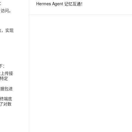
：
Hermes Agent 记忆互通！
的访问。
息提取
与 AI 智能体进行实时音视频通话
从文本、图片、视频中提取结构化的属性信息
构建支持视频理解的 AI 音视频实时通话应用
信，实现
t.diy 一步搞定创意建站
构建大模型应用的安全防护体系
通过自然语言交互简化开发流程,全栈开发支持
通过阿里云安全产品对 AI 应用进行安全防护
下：
盘上传接
特定
数据包进
。
在终端底
了对数