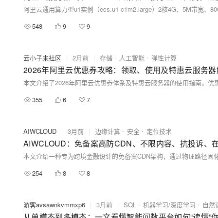
548
9
9
云小子来社区
|
2月前
|
存储
人工智能
弹性计算
2026年阿里云优惠券攻略：领取、使用及特惠云服务器
355
6
7
AIWCLOUD
|
3月前
|
边缘计算
安全
定位技术
AIWCLOUD：免备案高防CDN、不限内容、抗投诉
254
8
8
游客avsawnkvmmxp6
|
3月前
|
SQL
机器学习/深度学习
自然
从单模态到多模态：一文看懂智能问数平台如何“读懂”