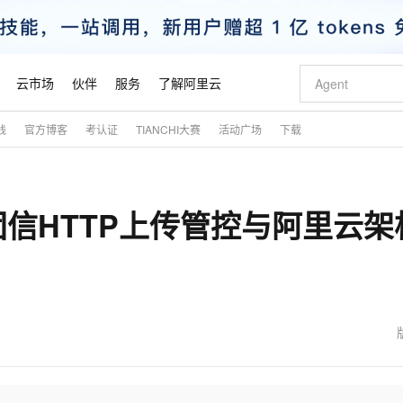
云市场
伙伴
服务
了解阿里云
践
官方博客
考认证
TIANCHI大赛
活动广场
下载
AI 特惠
数据与 API
成为产品伙伴
企业增值服务
最佳实践
价格计算器
AI 场景体
基础软件
产品伙伴合
阿里云认证
市场活动
配置报价
大模型
自助选配和估算价格
步到位
智启 AI 普惠权益
产品生态集成认证中心
企业支持计划
云上春晚
域名与网站
Qwen Audio：打造专属 AI 语音助手
千问官方 MaaS 平台，为开发者和 Agent 而生，新用户赠送 1 亿 + tokens 额度
一句话生成原生
AI Coding
阿里云Maa
2026 阿里云
云服务器 E
为企业打
数据集
Windows
大模型认证
模型
NEW
NEW
信HTTP上传管控与阿里云架
格式还原
值低价云产品抢先购
至高享 1亿+免费 tokens，加速 Al 应用落地
提供智能易用的域名与建站服务
Qwen-Audio-3.0-Realtime 端到端实时语音角色扮演
输入一句话想法,
智能编程，一键
安全可靠、
产品生态伙伴
专家技术服务
云上奥运之旅
弹性计算合作
阿里云中企出
手机三要素
宝塔 Linux
全部认证
价格优势
开源旗舰模型
即刻拥有 DeepSeek-V4-Pro
阿里云 OPC 创新助力计划
千问大模型
一键部署幻兽
AI 电商营销
对象存储 O
大模型
产品生态伙伴工作台
企业增值服务台
云栖战略参考
云存储合作计
云栖大会
身份实名认证
CentOS
训练营
推动算力普惠，释放技术红利
最高返9万
真正可用的 1M 上下文,一次完成代码全链路开发
快速构建应用程序和网站，即刻迈出上云第一步
轻松解锁专属 DeepSeek-V4-Pro
至高百万元 Token 补贴，加速一人公司成长
多元化、高性能、安全可靠的大模型服务
一键购买专属
从图文生成到
云上的中国
数据库合作计
活动全景
短信
Docker
图片和
自进化智能体
5 分钟轻松部署专属 QwenPaw
Token Plan 模型订阅计划
数字证书管理服务（原SSL证书）
高效搭建 AI
AI 广告创作
无影云电脑
企业成长
NEW
HOT
信息公告
看见新力量
云网络合作计
OCR 文字识别
JAVA
越聪明
证享300元代金券
全托管，含MySQL、PostgreSQL、SQL Server、MariaDB多引擎
Qwen3.8-Max 首发尝鲜，限时加量 10 倍，夜间低至2折
实现全站 HTTPS，呈现可信的 Web 访问
从聊天伙伴进化为能主动干活的本地数字员工
图文、视频一
随时随地安
魔搭 Mode
Kimi-K3
HappyHors
NEW
loud
服务实践
官网公告
金融模力时刻
Salesforce O
版
发票查验
全能环境
Claude Code + GStack 打造工程团队
千问办公，限时限量积分加倍
Qoder
低代码高效构
AI 建站
短信服务
型
NEW
作计划
Kimi 最新旗舰模型，长程编程与推理利器
让文字生成流
计划
创新中心
魔搭 ModelSc
健康状态
理服务
让AI从“聊天伙伴”进化为能干活的“数字员工”
安装技能 GStack，拥有专属 AI 工程团队
你的AI工作搭子，覆盖日常办公高频场景
面向真实软件的智能体编程平台
0 代码专业建
客户案例
天气预报查询
操作系统
态合作计划