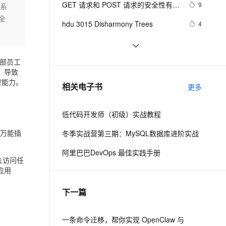
安全
GET 请求和 POST 请求的安全性有何
我要投诉
e-1.1-I2V
Cosyvoice-V3-Flash
9
信系
PolarDB
上云场景组合购
伴
Qoder CN V1.7.0 发布
区别？
全
漫剧创作，剧本、分镜、视频高效生成
100%兼容MySQL、PostgreSQL，兼容Oracle，支持集中和分布式
覆盖90%+业务场景，专享组合折扣价
畅自然，细节丰富
高表现力语音合成大模型，语音克隆听感自然
VPN
hdu 3015 Disharmony Trees
4
ernetes 版 ACK
云聚AI 严选权益
云安全中心 AI BAS 智能自动
SSL 证书
perl--CGI编程之Apache服务器安装配
1
2V
Fun-ASR
，一键激活高效办公新体验
理容器应用的 K8s 服务
精选AI产品，从模型到应用全链提效
化模拟渗透攻击产品发布
置
文戏情感细腻自然，动作戏激烈拳拳到肉，实现更强表演能力
支持中英文自由切换，具备更强的噪声鲁棒性
堡垒机
部员工
如何绑定多个action到一个slot
7
AI 用量加速计划
DataWorks ChatBI 会话支持
，导致
防火墙
、识别商机，让客服更高效、服务更出色。
结构struct(值类型)在实际应用要注意
新老同享，达量后返
上传临时文件分析
控能力。
7
相关电子书
更多
的二点:
主机安全
应用
低代码开发师（初级）实战教程
千问办公
NEW
AI 应用及服务市场
的智能体编程平台
一站式AI生产力平台
“万能插
冬季实战营第三期：MySQL数据库进阶实战
AI 应用
伶鹊
阿里巴巴DevOps 最佳实践手册
法访问任
企业级人与Agent协作平台，接入和调度多个数字员工
智能客服平台，对话机器人、对话分析、智能外呼
大模型
应用
大模型服务平台百炼 - 全妙
自然语言处理
下一篇
应用创作平台
多模态内容创作工具，已接入 DeepSeek
数据标注
机器学习
一条命令迁移，帮你实现 OpenClaw 与