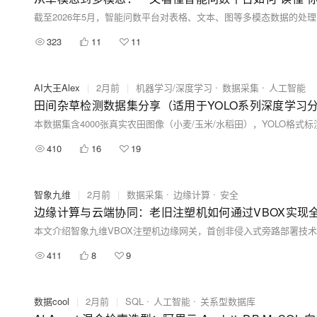
323
11
11
AI大王Alex
|
2月前
|
机器学习/深度学习
数据采集
人工智能
田间杂草检测数据集分享（适用于YOLO系列深度学习
410
16
19
智象九维
|
2月前
|
数据采集
边缘计算
安全
边缘计算与云端协同：老旧注塑机如何通过VBOX实现
411
8
9
数据cool
|
2月前
|
SQL
人工智能
关系型数据库