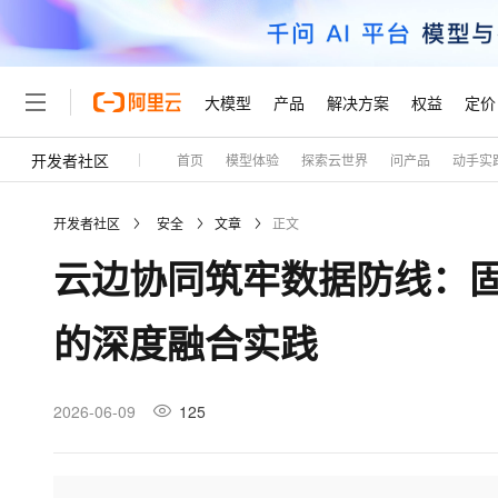
大模型
产品
解决方案
权益
定价
开发者社区
首页
模型体验
探索云世界
问产品
动手实
大模型
产品
解决方案
权益
定价
云市场
伙伴
服务
了解阿里云
精选产品
精选解决方案
普惠上云
产品定价
精选商城
成为销售伙伴
售前咨询
为什么选择阿里云
千问AI平台
开发者社区
安全
文章
正文
了解云产品的定价详情
大模型服务平台百炼
睿译宝，AI翻译排版一
普惠上云 官方力荐
分销伙伴
在线服务
网站建设
什么是云计算
大
云边协同筑牢数据防线：固
大模型服务与应用平台
上传文档即自动完成翻译和
云服务器38元/年起，超
咨询伙伴
多端小程序
技术领先
云上成本管理
售后服务
轻量应用服务器
GLM-5.2：长任务时代
官方推荐返现计划
大模型
精选产品
精选解决方案
Salesforce 国际版订阅
稳定可靠
的深度融合实践
管理和优化成本
推荐新用户得奖励，单订单
销售伙伴合作计划
自助服务
友盟天域
安全合规
人工智能与机器学习
AI
文本生成
云数据库 RDS
Hermes Agent，打造
云工开物
无影生态合作计划
在线服务
观测云
分析师报告
自主进化，持久记忆，越用
高校专属算力普惠，学生认
计算
互联网应用开发
2026-06-09
125
Qwen3.8-Max
HOT
Salesforce On Alibaba C
工单服务
Tuya 物联网平台阿里云
研究报告与白皮书
人工智能平台 PAI
快速拥有专属 OpenClaw
大模
Consulting Partner 合
大数据
容器
智能体时代全能旗舰模型
免费试用
短信专区
一站式AI开发、训练和推
蓝凌 OA
AI 大模型销售与服务生
现代化应用