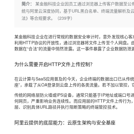
存储
天池大赛
Qwen3.7-Plus
简介：
某金融科技企业因员工通过浏览器上传客户数据至公有
云解析DNS
解决方案免费试用 新老
电子合同
统与阿里云深度协同，基于URL黑白名单、终端流量解析及
最高领取价值200元试用
能看、能想、能动手的多模
安全
网络与CDN
AI 算法大赛
畅捷通
法》等合规要求。（239字）
大数据开发治理平台 Data
AI 产品 免费试用
网络
安全
云开发大赛
Qwen3-VL-Plus
Tableau 订阅
1亿+ 大模型 tokens 和 
可观测
入门学习赛
某金融科技企业在进行常规的数据安全审计时，意外发现核心客
中间件
AI空中课堂在线直播课
云防火墙
140+云产品 免费试用
利用HTTP协议的开放性，通过浏览器将文件上传至个人网盘。
上云与迁云
云原生的云上边界网络安全
产品新客免费试用，最长1
数据在“合法”的流量中悄然泄露。这一事件暴露了企业数据防泄
数据库
生态解决方案
大模型服务
企业出海
大模型ACA认证体验
大数据计算
为什么需要开启HTTP文件上传控制？
助力企业全员 AI 认知与能
行业生态解决方案
千问AI平台-Token Plan
政企业务
媒体服务
开发者生态解决方案
在云计算与SaaS应用普及的今天，企业终端的数据出口已从传统的
座”，承载了从OA登录到云盘上传的各类流量。若不加以管控，
企业服务与云通信
千问AI平台-模型体验
AI 开发和 AI 应用解决
传统的网络层防火墙或IPS设备，通常只能基于IP地址或端口号进
在线体验全尺寸、多种模态
域名与网站
何网页，严重影响业务连续性。而应用层的HTTP文件上传行
层、识别具体URL路径并执行阻断策略的终端管控技术。
Happy 系列大模型
终端用户计算
Serverless
阿里云提供的底层能力：云原生架构与安全基座
开发工具