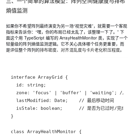
三、一个简单的算法模型：阵列空间健康度与排布
熵值监测
如果你不希望阵列最终演变为另一场“视觉灾难”，就需要一个客观
指标来告诉你：“嘿，你的布局已经太乱了，该整理一下了。” 下
面这个用 TypeScript 编写的
ArrayHealthMonitor
类，实现了一个
轻量级的阵列熵值监测逻辑。它不关心具体哪个任务更重要，而
是评估整个阵列的
排布密度、对齐混乱度与卡片老化积压程度
。
interface
ArrayGrid
id
: 
string
zone
: 
'focus'
|
'buffer'
|
'waiting'
; 
// 
lastModified
: 
Date
;    
// 最后移动时间
isStale
: 
boolean
;      
// 是否为已过时/完成的
class
ArrayHealthMonitor