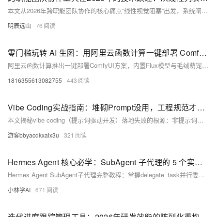
本文从2026年跨职能团队协作的核心痛点“线性视觉阻塞”出发，系统阐述了阵列式卡片排布的三层技术架构，并提供了两段全新代码：基于矩形重叠算法的空间碰撞检测（JavaScript）和基于时间半衰期的引力场权重模型（Python）。通过工具分类对比与风险控制策略，论证了阵列式排布如何成为2026年跨职能协作的技术基座。
明辰远山
76
零门槛玩转 AI 生图：用阿里云函数计算一键部署 ComfyUI，5 分钟生成你的专属毛绒萌宠
阿里云函数计算推出一键部署ComfyUI方案，内置Flux模型与毛绒萌宠LoRA，支持超写实毛绒玩具风格AI生图。Serverless GPU按量付费、免运维、不开机不花钱，单张图低至0.02元，5分钟极速部署，零门槛体验前沿AIGC。
1816355613082755
443
Vibe Coding实战指南：堆砌Prompt没用，工程规范才是高效核心
本文揭秘vibe coding（提示词驱动开发）落地失败的根源：非提示词不精，而是工程规范缺位。基于8个真实商业项目经验，提出5步标准化实战法——锁需求边界、建工程骨架、模块化Prompt、自动化校验、增量式迭代，并推荐适配工具TRAE。强调：AI提效的前提，是人工前置定义架构、规范与校验规则。（239字）
游客bbyacdkxaix3u
321
Hermes Agent 核心必学：SubAgent 子代理的 5 个实战技巧，多任务处理效率翻倍
Hermes Agent SubAgent子代理完整教程：掌握delegate_task并行委派、上下文隔离与多任务处理核心能力，提升开发效率。
小林学AI
671
迭代进度跟踪管理工具：2026年研发效能的阵列化重构