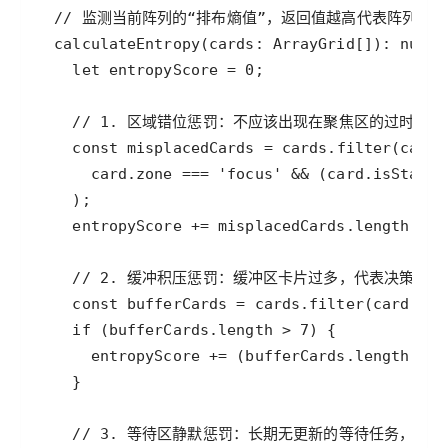
// 监测当前阵列的“排布熵值”，返回值越高代表阵列越
calculateEntropy
(
cards
: 
ArrayGrid
[]): 
numbe
let
entropyScore
=
0
// 1. 区域错位惩罚：不应该出现在聚焦区的过时任
const
misplacedCards
=
cards
.
filter
(
card
card
.
zone
===
'focus'
&
&
 (
card
.
isStale
entropyScore
+=
misplacedCards
.
length
*
0
// 2. 缓冲积压惩罚：缓冲区卡片过多，代表决策停
const
bufferCards
=
cards
.
filter
(
card
=>
if
 (
bufferCards
.
length
>
7
entropyScore
+=
 (
bufferCards
.
length
-
7
// 3. 等待区静默惩罚：长期无更新的等待任务，会形