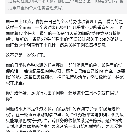
过载与注意力碎片化问题。提供三个可立即上手的实践动作，帮
助用户重构个人任务管理流程。
周一早上10点，你打开自己的个人待办事项管理工具，看到的是
这样一个画面：一个滚动条已经细到几乎看不见的垂直列表，里
面躺着47个任务。最早的一条是11天前添加的“整理竞品分析框
架”，最新的一条是5分钟前弹出的“回复设计部关于icon的确认”。
你盯着这个列表看了十几秒，然后关掉了浏览器标签页。
这不是第一次这样了。
你的日常被各种来源的任务轰炸：即时消息里的@、邮件里的“方
便的话”、会议纪要里的待办项、还有自己给自己挖的“有空一定要
做”的坑。这些任务像潮水一样涌进待办清单，然后像淤泥一样沉
积在那里。
你开始怀疑：是执行力出了问题，还是这个工具本身就在误导
你？
问题的本质不是任务太多，而是线性列表剥夺了你的“视角选择
权”。在一条垂直滚动的清单里，每个任务被平等地排列，优先级
只能靠颜色或符号标注，跨任务的依赖关系完全隐形。这种结构
天然地诱导你做两件事：要么从第一条开始机械执行，要么反复