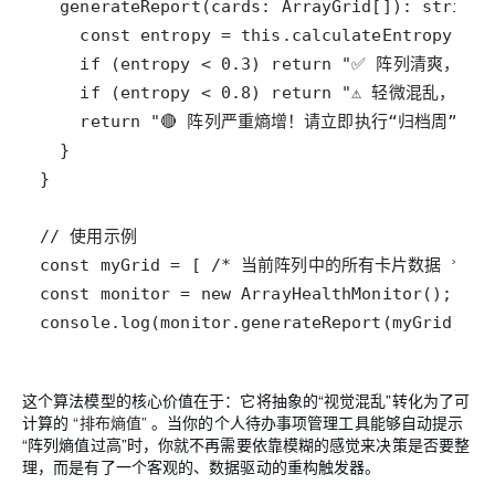
generateReport
(
cards
: 
ArrayGrid
[]): 
string
const
entropy
=
this
.
calculateEntropy
(
car
if
 (
entropy
<
0.3
) 
return
"✅ 阵列清爽，排
if
 (
entropy
<
0.8
) 
return
"⚠️ 轻微混乱，建
return
"🔴 阵列严重熵增！请立即执行“归档周”，
// 使用示例
const
myGrid
=
 [ 
/* 当前阵列中的所有卡片数据 */
const
monitor
=
new
ArrayHealthMonitor
console
.
log
(
monitor
.
generateReport
(
myGrid
));
这个算法模型的核心价值在于：它将抽象的“视觉混乱”转化为了可
计算的
“排布熵值”
。当你的个人待办事项管理工具能够自动提示
“阵列熵值过高”时，你就不再需要依靠模糊的感觉来决策是否要整
理，而是有了一个客观的、数据驱动的重构触发器。