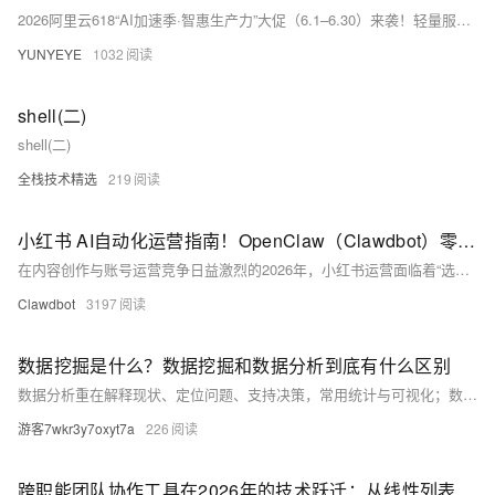
2026阿里云618“AI加速季·智惠生产力”大促（6.1–6.30）来袭！轻量服务器低至38元/年，e实例99元/年、u1实例199元/年；u2i/c9i/g9i/r9i等高配机型享3–6.4折。新人领券最高减800元，每日限时秒杀，AI开发者优选组合购——上云省钱正当时！
YUNYEYE
1032
shell(二)
shell(二)
全栈技术精选
219
小红书 AI自动化运营指南！OpenClaw（Clawdbot）零基础部署+小红书Skill集成+阿里云百炼API配置及避坑指南
在内容创作与账号运营竞争日益激烈的2026年，小红书运营面临着“选题难、创作久、互动繁、数据跟踪累”的共性痛点。传统运营模式下，单篇笔记从选题、文案撰写、配图制作到发布互动，往往需要4小时以上，长期日更对个人精力是巨大挑战。而OpenClaw（原Clawdbot）凭借强大的技能扩展生态与自动化执行能力，可搭建起“选题分析→内容生成→批量发布→互动管理→数据分析”的全流程小红书运营流水线，仅需一句指令即可启动自动化运营，24小时不间断维护账号，大幅降低运营成本。
Clawdbot
3197
数据挖掘是什么？数据挖掘和数据分析到底有什么区别
数据分析重在解释现状、定位问题、支持决策，常用统计与可视化；数据挖掘则聚焦发现隐藏规律、构建模型、实现预测推荐，依赖算法与建模。二者层次不同，非高低之分，而是从业务理解出发的递进关系。
游客7wkr3y7oxyt7a
226
跨职能团队协作工具在2026年的技术跃迁：从线性列表到阵列拓扑