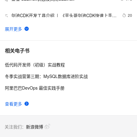
剑池CDK开发工具介绍  |  《平头哥剑池CDK快速上手指
20
5
南》第一章
WebAssembly 在 MOSN 中的实践 - 基础框架篇
12
6
userdel使用说明
660
7
相关电子书
低代码开发师（初级）实战教程
自己看系统的“系统还原”
672
8
冬季实战营第三期：MySQL数据库进阶实战
AngularJS 五大特性，加快 Web 应用开发
674
9
阿里巴巴DevOps 最佳实践手册
WPF游戏开发——小鸡快跑
642
10
查看更多
关注我们：
新浪微博