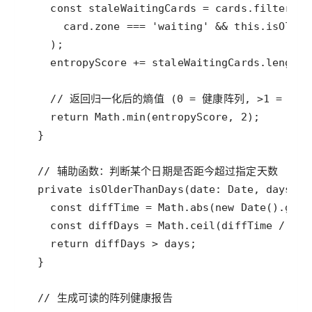
const
staleWaitingCards
=
cards
.
filter
(
ca
card
.
zone
===
'waiting'
&
&
this
.
isOlder
entropyScore
+=
staleWaitingCards
.
length
// 返回归一化后的熵值 (0 = 健康阵列, >1 = 需
return
Math
.
min
(
entropyScore
, 
2
// 辅助函数：判断某个日期是否距今超过指定天数
private
isOlderThanDays
(
date
: 
Date
, 
days
: 
n
const
diffTime
=
Math
.
abs
(
new
Date
().
getT
const
diffDays
=
Math
.
ceil
(
diffTime
/
 (
10
return
diffDays
>
days
// 生成可读的阵列健康报告