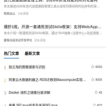
本文阐述2026年迭代进度跟踪管理工具从线性列表向阵列化排布的演进逻辑。核心贡献包括：迭代阵列的空间熵值算法、跨迭代依赖穿透跟踪模型、以及动态降采样策略。当迭代并行容量超过20个时，阵列化架构可将状态评估耗时从18秒压缩至2秒内。
明辰远山
106
爆肝3周，开源一套通用测试Skills框架：支持Web/App/接口统一技能调用
本文介绍一款通用测试Skills框架，通过“Skill抽象+注册中心+动态调度”三层设计，实现Web/App/接口三端技能统一调用。告别重复编码与工具绑定，一套YAML用例驱动多端执行，大幅提升资产复用率与团队协作效率。
霍格沃兹测试开发学社
236
热门文章
最新文章
拍立淘的图像搜索与识别
6033
1
阿里云大数据利器之-RDS迁移到Maxcompute实现动
8335
2
态分区
Docker 进阶之镜像分层详解
42
3
查看 SELinux状态及关闭SELinux
872
4