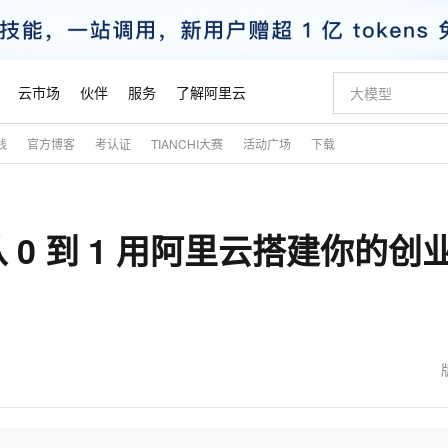
云市场
伙伴
服务
了解阿里云
践
官方博客
考认证
TIANCHI大赛
活动广场
下载
AI 特惠
数据与 API
成为产品伙伴
企业增值服务
最佳实践
价格计算器
AI 场景体
基础软件
产品伙伴合
阿里云认证
市场活动
配置报价
大模型
自助选配和估算价格
步到位
智启 AI 普惠权益
产品生态集成认证中心
企业支持计划
云上春晚
域名与网站
Qwen Audio：打造专属 AI 语音助手
千问官方 MaaS 平台，为开发者和 Agent 而生，新用户赠送 1 亿 + tokens 额度
一句话生成原生
AI Coding
阿里云Maa
2026 阿里云
云服务器 E
为企业打
数据集
Windows
大模型认证
模型
NEW
NEW
0 到 1 用阿里云搭建你的创
格式还原
值低价云产品抢先购
至高享 1亿+免费 tokens，加速 Al 应用落地
提供智能易用的域名与建站服务
Qwen-Audio-3.0-Realtime 端到端实时语音角色扮演
输入一句话想法,
智能编程，一键
安全可靠、
产品生态伙伴
专家技术服务
云上奥运之旅
弹性计算合作
阿里云中企出
手机三要素
宝塔 Linux
全部认证
价格优势
开源旗舰模型
即刻拥有 DeepSeek-V4-Pro
阿里云 OPC 创新助力计划
千问大模型
一键部署幻兽
AI 电商营销
对象存储 O
大模型
产品生态伙伴工作台
企业增值服务台
云栖战略参考
云存储合作计
云栖大会
身份实名认证
CentOS
训练营
推动算力普惠，释放技术红利
最高返9万
真正可用的 1M 上下文,一次完成代码全链路开发
快速构建应用程序和网站，即刻迈出上云第一步
轻松解锁专属 DeepSeek-V4-Pro
至高百万元 Token 补贴，加速一人公司成长
多元化、高性能、安全可靠的大模型服务
一键购买专属
从图文生成到
云上的中国
数据库合作计
活动全景
短信
Docker
图片和
自进化智能体
5 分钟轻松部署专属 QwenPaw
Token Plan 模型订阅计划
数字证书管理服务（原SSL证书）
高效搭建 AI
AI 广告创作
无影云电脑
企业成长
NEW
HOT
信息公告
看见新力量
云网络合作计
OCR 文字识别
JAVA
越聪明
证享300元代金券
全托管，含MySQL、PostgreSQL、SQL Server、MariaDB多引擎
Qwen3.8-Max 首发尝鲜，限时加量 10 倍，夜间低至2折
实现全站 HTTPS，呈现可信的 Web 访问
从聊天伙伴进化为能主动干活的本地数字员工
图文、视频一
随时随地安
魔搭 Mode
Kimi-K3
HappyHors
NEW
loud
服务实践
官网公告
金融模力时刻
Salesforce O
版
发票查验
全能环境
Claude Code + GStack 打造工程团队
千问办公，限时限量积分加倍
Qoder
低代码高效构
AI 建站
短信服务
型
NEW
作计划
Kimi 最新旗舰模型，长程编程与推理利器
让文字生成流
计划
创新中心
魔搭 ModelSc
健康状态
理服务
让AI从“聊天伙伴”进化为能干活的“数字员工”
安装技能 GStack，拥有专属 AI 工程团队
你的AI工作搭子，覆盖日常办公高频场景
面向真实软件的智能体编程平台
0 代码专业建
客户案例
天气预报查询
操作系统
态合作计划