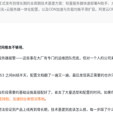
Deepseek-v4-pro
HappyHors
正式发布到增长期的全周期技术基建方案：轻量服务器快速部署AI助手、
同享
万小智 AI 建站低至 15元/月
Qoder CN
AI 短剧/漫剧
云原生数据库 
快递物流查询
WordPress
成为服务伙
高校合作
名+云服务器一体化配置，以及CDN加速与负载均衡平滑扩容。阿里云O
点，立即开启云上创新
覆盖公网/内网、递归/权威、移动APP等全场景解析服务
送.CN域名，送备案服务码
基于千问大模型等，支持代码智能生成、研发智能问答
AI助力短剧
态智能体模型
旗舰 MoE 大模型，百万上下文与顶尖推理能力
图生视频，流
Ubuntu
服务生态伙伴
云工开物
企业应用
Works
Night Plan 支持 Qwen 3.8-Max
云原生大数据计算服务 MaxCompute
AI 办公
容器服务 Kub
NEW
GLM-5.2
Wan2.7-T
Red Hat
30+ 款产品免费体验
Data Agent 驱动的一站式 Data+AI 开发治理平台
夜间 5 折，Qwen/Meoo/TokenPlan 客户专享
面向分析的企业级SaaS模式云数据仓库
AI智能应用
提供一站式管
科研合作
视觉 Coding、空间感知、多模态思考等全面升级
1M上下文，专为长程任务能力而生
ERP
堂（旗舰版）
SUSE
智能客服
CRM
防护产品
2个月
自动承接线索
建站小程序
时间根本不够用
。
OA 办公系统
AI 应用构建
大模型原生
力提升
财税管理
模板建站
服务器报警——这些事在大厂有专门的运维团队兜底，但对一个人的公司
Qoder
大模型服务平台百炼-应用模版
HOT
NEW
面向真实软件
个人版上线、团队版降价；千问3.8-Max首发发尝鲜
丰富多元化的应用模版和解决方案
400电话
定制建站
万有无界
大模型服务平台百炼-智能体
方案
广告营销
模板小程序
S、S3 之间纠结半天，配置文档翻了一遍又一遍，最后发现真正需要的也许
的模型效果
灵活可视化地构建企业级 Agent
定制小程序
秒悟
人工智能平台 PAI
各阶段需要的基础设施直接配好了，省去了大量选型和配置的时间。如果
APP 开发
云端极速 AI 
新一代 AI 视频生成模型，深度适配广告营销等场景
AI Native 的算法工程平台，一站式完成建模、训练、推理服务部署
品支持包，加速创业者想法落地
。
建站系统
想法验证到产品上线再到增长期，技术基建到底该怎么搭，每一步踩了什