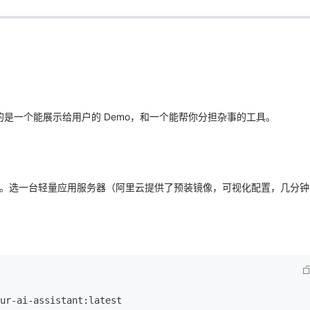
AI 应用
10分钟微调：让0.6B模型媲美235B模
多模态数据信
型
依托云原生高可用架构,实现Dify私有化部署
用1%尺寸在特定领域达到大模型90%以上效果
一个 AI 助手
超强辅助，Bol
即刻拥有 DeepSeek-R1 满血版
在企业官网、通讯软件中为客户提供 AI 客服
多种方案随心选，轻松解锁专属 DeepSeek
是一个能展示给用户的 Demo，和一个能帮你分担杂事的工具。
助手。选一台轻量应用服务器（阿里云提供了预装镜像，可视化配置，几分
ur-ai-assistant:latest
