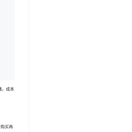
储，成本
开购买再