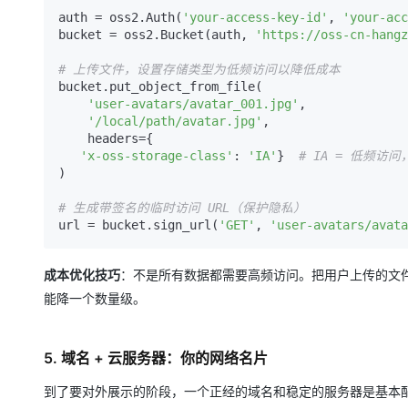
auth = oss2.Auth(
'your-access-key-id'
, 
'your-acc
bucket = oss2.Bucket(auth, 
'https://oss-cn-hangz
# 上传文件，设置存储类型为低频访问以降低成本
bucket.put_object_from_file(

'user-avatars/avatar_001.jpg'
,

'/local/path/avatar.jpg'
,

    headers={

'x-oss-storage-class'
: 
'IA'
}  
# IA = 低频访
)

# 生成带签名的临时访问 URL（保护隐私）
url = bucket.sign_url(
'GET'
, 
'user-avatars/avata
成本优化技巧
：不是所有数据都需要高频访问。把用户上传的文
能降一个数量级。
5. 域名 + 云服务器：你的网络名片
到了要对外展示的阶段，一个正经的域名和稳定的服务器是基本配