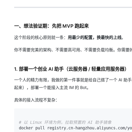
大模型解决方案
迁移与运维管理
快速部署 Dify，高效搭建 
专有云
一、想法验证期：先把 MVP 跑起来
10 分钟在聊天系统中增加
这个阶段的核心原则就一条：
用最少的配置，换最快的上线
。
你不需要完美的架构、不需要高可用、不需要负载均衡。你需要的
1. 部署一个创业 AI 助手（云服务器 / 轻量应用服务器）
一个人的精力有限，我做的第一件事就是给自己搭了一个 AI 
起来），部署一个能接入主流 IM 的 Bot。
具体的接入流程不复杂：
# 以 Linux 环境为例，拉取预置的 AI 助手镜像
docker pull registry.cn-hangzhou.aliyuncs.com/yo