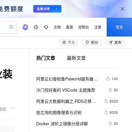
文档
备案
控制台
注册
登录
个人
积分
发布
验
作计划
器
AI 活动
专业服务
服务伙伴合作计划
开发者社区
加入我们
产品动态
服务平台百炼
阿里云 OPC 创新助力计划
热门文章
最新文章
一站式生成采购清单，支持单品或批量购买
可编辑精美 PPT 文稿
S产品伙伴计划（繁花）
峰会
CS
造的大模型服务与应用开发平台
Agency Agents：拥有专属领域专家
AI 生产力先锋
Al MaaS 服务伙伴赋能合作
域名
博文
Careers
PolarDB Agentic Database
至高可申请百万元
业装
 轻松生成专业的 PPT
开启高性价比 AI 编程新体验
弹性可伸缩的云计算服务
先锋实践拓展 AI 生产力的边界
发布
多领域专家智能体,一键组建 AI 虚拟交付团队
Token 补贴，五大权
计划
海大会
伙伴信用分合作计划
商标
问答
社会招聘
阿里云幻兽帕鲁Palworld服务器配
140
益加速 OPC 成功
帕鲁游戏服务器
SS
HappyHorse 打造一站式影视创作平台
飞天发布时刻
HOT
秒悟 Meoo CLI 支持一键部
划
备案
电子书
校园招聘
置及价格整理（2024年版）
联机服务器，轻松开启游戏
视频创作，一键激活电商全链路生产力
稳定、安全、高性价比、高性能的云存储服务
所见，即是所愿
署项目至阿里云账号
可视化编排打通从文字构思到成片全链路闭环
更多支持
冷门但好看的 VSCode 主题推荐
36
划
公司注册
镜像站
视频生成
语音识别与合成
 智能体与工作流应用
漫剧工坊：一站式动画创作平台
AI 实训营
Flink OSS 支持
阿里云大数据利器之-RDS迁移到
8328
合作伙伴培训与认证
划
上云迁移
站生成，高效打造优质广告素材
全接入的云上超级电脑
通过阿里云百炼高效搭建AI应用,助力高效开发
快速生产连贯的高质量长漫剧
从基础到进阶，Agent 创客手把手教你
AssumeRole 角色自定义
Maxcompute实现动态分区
版权
lScope
我要反馈
e-1.1-T2V
Qwen3-TTS-Flash
拍立淘的图像搜索与识别
6026
查询合作伙伴
n Alibaba Cloud ISV 合作
代维服务
建企业门户网站
10 分钟搭建微信、支付宝小程序
百炼 Qwen3.7-Flash 系列模
畅细腻的高质量视频
离线语音合成大模型，多语言方言自适应，低延迟高稳定
创新加速
Docker 进阶之镜像分层详解
ope
登录合作伙伴管理后台
26
我要建议
站，无忧落地极速上线
以可视化方式快速构建移动和 PC 门户网站
国内短信简单易用，安全可靠，秒级触达，全球覆盖200+国家和地区。
高效部署网站，快速应用到小程序
型发布