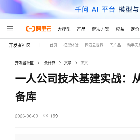
大模型
产品
解决方案
权益
定价
开发者社区
首页
模型体验
探索云世界
问产品
动手实
大模型
产品
解决方案
权益
定价
云市场
伙伴
服务
了解阿里云
精选产品
精选解决方案
普惠上云
产品定价
精选商城
成为销售伙伴
售前咨询
为什么选择阿里云
千问AI平台
开发者社区
云计算
文章
正文
了解云产品的定价详情
大模型服务平台百炼
睿译宝，AI翻译排版一
普惠上云 官方力荐
分销伙伴
在线服务
网站建设
什么是云计算
大
一人公司技术基建实战：从 
大模型服务与应用平台
上传文档即自动完成翻译和
云服务器38元/年起，超
咨询伙伴
多端小程序
技术领先
云上成本管理
售后服务
轻量应用服务器
GLM-5.2：长任务时代
官方推荐返现计划
大模型
精选产品
精选解决方案
Salesforce 国际版订阅
稳定可靠
备库
管理和优化成本
推荐新用户得奖励，单订单
销售伙伴合作计划
自助服务
友盟天域
安全合规
人工智能与机器学习
AI
文本生成
云数据库 RDS
Hermes Agent，打造
云工开物
无影生态合作计划
在线服务
观测云
分析师报告
自主进化，持久记忆，越用
高校专属算力普惠，学生认
计算
互联网应用开发
2026-06-09
199
Qwen3.8-Max
HOT
Salesforce On Alibaba C
工单服务
Tuya 物联网平台阿里云
研究报告与白皮书
人工智能平台 PAI
快速拥有专属 OpenClaw
大模
Consulting Partner 合
大数据
容器
智能体时代全能旗舰模型
免费试用
短信专区
一站式AI开发、训练和推
蓝凌 OA
AI 大模型销售与服务生
现代化应用