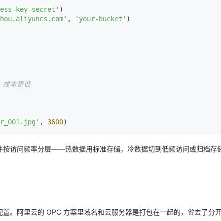
ess-key-secret'
)

hou.aliyuncs.com'
, 
'your-bucket'
)

问，成本更低
r_001.jpg'
, 
3600
件按访问频率分层——热数据用标准存储，冷数据切到低频访问或归档存
置。阿里云的 OPC 方案里域名和云服务器是打包在一起的，省去了分