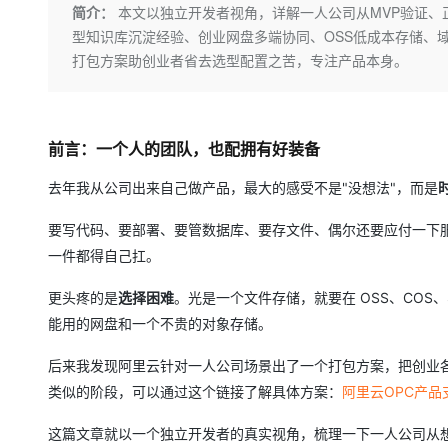
存储
天池大赛
Qwen3.7-Plus
简介：
本文以独立开发者视角，详解一人公司从MVP验证、
云解析DNS
解决方案免费试用 新老
电子合同
型知识库沉淀经验、创业网盘多端协同、OSS低成本存储、域
最高领取价值200元试用
能看、能想、能动手的多模
安全
网络与CDN
AI 算法大赛
畅捷通
打包方案助创业者省去选型配置之苦，专注产品本身。
大数据开发治理平台 Data
AI 产品 免费试用
网络
安全
云开发大赛
Qwen3-VL-Plus
Tableau 订阅
1亿+ 大模型 tokens 和 
可观测
入门学习赛
中间件
AI空中课堂在线直播课
云防火墙
140+云产品 免费试用
前言：一个人的团队，也配拥有好装备
上云与迁云
云原生的云上边界网络安全
产品新客免费试用，最长1
数据库
生态解决方案
去年我从公司出来自己做产品，最大的感受不是"没想法"，而是
大模型服务
企业出海
大模型ACA认证体验
大数据计算
助力企业全员 AI 认知与能
行业生态解决方案
要写代码、要部署、要管数据库、要存文件、偶尔还要应付一下
千问AI平台-Token Plan
政企业务
媒体服务
一件都得自己扛。
开发者生态解决方案
企业服务与云通信
千问AI平台-模型体验
AI 开发和 AI 应用解决
更头疼的是
选择困难
。光是一个文件存储，就要在 OSS、CO
在线体验全尺寸、多种模态
能用的网盘和一个不贵的对象存储。
域名与网站
Happy 系列大模型
后来我发现阿里云针对一人公司场景出了一个打包方案，把创业
终端用户计算
类似的阶段，可以通过这个链接了解具体方案：
阿里云OPC产
Serverless
这篇文章就以一个独立开发者的真实视角，梳理一下一人公司从
开发工具