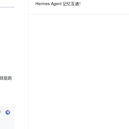
Hermes Agent 记忆互通！
息提取
与 AI 智能体进行实时音视频通话
从文本、图片、视频中提取结构化的属性信息
构建支持视频理解的 AI 音视频实时通话应用
t.diy 一步搞定创意建站
构建大模型应用的安全防护体系
通过自然语言交互简化开发流程,全栈开发支持
通过阿里云安全产品对 AI 应用进行安全防护
钟就能跑