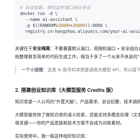
# 启动容器，随机监听端口保证安全
docker run -d \

  --name ai-assistant \

  -p $((RANDOM%
10000
+
20000
)):8080 \

关键在于
安全隔离
：不要暴露默认端口，用随机端口 + 安全组白
档整理甚至简单的代码生成工作，相当于多了一个从来不休息的"
一个小提醒
：这类 AI 助手的本质是调用大模型 API，所
2. 搭建创业知识库（大模型服务 Credits 版）
知识库是一人公司的"外置大脑"。产品需求、会议纪要、技术调
大模型服务除了做知识库的语义检索，还能支持多模态处理（文
很关键——你的产品思路和技术方案不会成为训练素材。
实际使用中，我一般这样组织知识库：