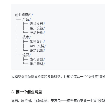
创业知识库
/
├── 产品
/
│   ├── 需求文档
/
│   ├── 用户反馈
/
│   └── 竞品分析
/
├── 技术
/
│   ├── 架构设计
/
│   ├── API 文档
/
│   └── 踩坑记录
/
└── 运营
/
    ├── 发布计划
/
    └── 推广素材
/
大模型负责做语义检索和多轮对话，让知识库从一个"文件夹"变
3. 搞一个创业网盘
文档、原型图、视频素材、安装包——这些东西需要一个集中的