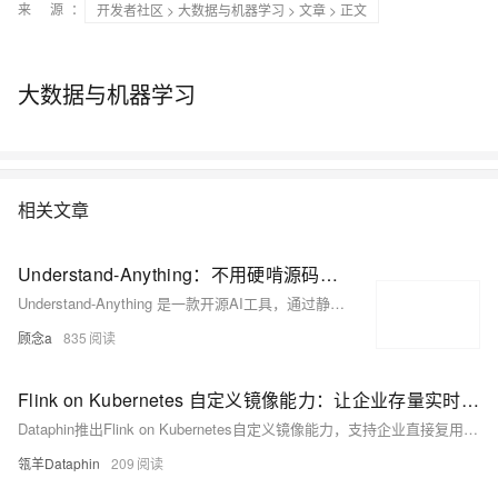
来 源：
开发者社区
>
大数据与机器学习
>
文章
> 正文
大数据与机器学习
相关文章
Understand-Anything：不用硬啃源码，把项目变成一张能追问的知识图谱
Understand-Anything 是一款开源AI工具，通过静态分析+多智能体理解，自动构建代码库知识图谱，帮开发者快速掌握系统架构、业务流程与模块依赖。支持中文、影响分析、新人引导等，让读代码前先有“地图”。（238字）
顾念a
835
Flink on Kubernetes 自定义镜像能力：让企业存量实时任务零成本迁移，实现统一平台管控
Dataphin推出Flink on Kubernetes自定义镜像能力，支持企业直接复用存量业务镜像与K8s配置，零代码改造、零环境风险完成实时任务迁移，实现“业务不动、管控升级”，兼顾稳定性与平台化治理。
瓴羊Dataphin
209