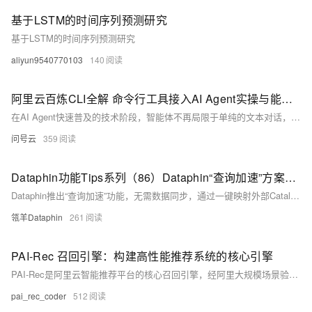
基于LSTM的时间序列预测研究
基于LSTM的时间序列预测研究
aliyun9540770103
140
阿里云百炼CLI全解 命令行工具接入AI Agent实操与能力指南
在AI Agent快速普及的技术阶段，智能体不再局限于单纯的文本对话，而是需要融合文本生成、视觉处理、音视频创作、知识库检索、联网查询等多元化能力。传统的集成方式需要开发者对接不同接口、适配各类协议，开发流程繁琐，且难以统一管理多类AI服务。阿里云百炼CLI（Bailian CLI）是专为AI Agent场景打造的命令行工具，它将百炼平台一百五十余款大模型、十余项全栈AI能力进行统一封装，以轻量化命令行的形式对外提供调用入口。
问号云
359
Dataphin功能Tips系列（86）Dataphin“查询加速”方案：提升大表分析性能，节省存储保障数据一致性
Dataphin推出“查询加速”功能，无需数据同步，通过一键映射外部Catalog，实现对MaxCompute/Hadoop大表的透明加速。利用StarRocks等引擎秒级响应即席查询，保障权限统一与数据安全，降低存储成本与运维压力。
瓴羊Dataphin
261
PAI-Rec 召回引擎：构建高性能推荐系统的核心引擎
PAI-Rec是阿里云智能推荐平台的核心召回引擎，经阿里大规模场景验证。支持多路召回融合（U2I/I2I/向量/随机）、召回即过滤、毫秒级实时更新与分布式弹性架构，开箱即用，助力企业构建毫秒级、高精度、强实时的推荐系统。
pai_rec_coder
512