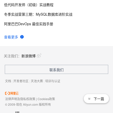
低代码开发师（初级）实战教程
DataV接入ECharts图表库  可视化利器强强联手
20470
8
冬季实战营第三期：MySQL数据库进阶实战
分布式快照算法: Chandy-Lamport
20463
9
阿里巴巴DevOps 最佳实践手册
MaxCompute执行作业慢的原因排查
19319
10
查看更多
关注我们：
新浪微博
联系我们
文档
|
开发者社区
|
天池大赛
|
培训与认证
下一篇
法律声明及隐私权政策
|
Cookies政策
© 2009-现在 Aliyun.com 版权所有
增值电信业务经营许可证：
浙B2-20080101