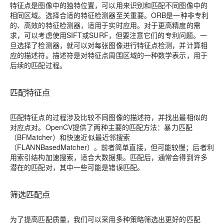
特征点是图像中的独特位置，可以用来识别和匹配不同图像中的
相同区域。选择合适的特征检测器至关重要。ORB是一种非专利
的、高效的特征检测器，适用于实时应用。对于更高精度的需
求，可以考虑使用SIFT或SURF，但要注意它们的专利问题。一
旦选择了检测器，就可以对每张图像进行特征点检测，并计算相
应的描述符。描述符是对特征点周围区域的一种数学表示，用于
后续的匹配过程。
匹配特征点
匹配特征点的过程涉及比较不同图像的描述符，并找出最相似的
对应点对。OpenCV提供了两种主要的匹配方法：暴力匹配
（BFMatcher）和快速近似最近邻搜索
（FLANNBasedMatcher）。前者简单直接，但可能较慢；后者利
用索引结构加速搜索，适合大数据集。匹配后，通常会得到许多
潜在的匹配对，其中一些可能是错误匹配。
筛选匹配点
为了提高匹配质量，我们可以采用多种策略筛选出更好的匹配