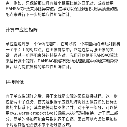
点。例如，只保留那些具有最小距离比值的匹配对，或者使用
RANSAC算法来排除异常值。这样可以保证我们只用高质量的匹
配点来进行下一步的单应性矩阵估计。
计算单应性矩阵
单应性矩阵是一个3x3的矩阵，它可以将一个平面内的点映射到另
一个平面上的对应点。在图像拼接中，它是连接两张图像的关
键。通过一组匹配良好的特征点对，我们可以使用RANSAC算法
来估计这个矩阵。RANSAC能够有效地处理数据中的噪声和异常
值，从而提供鲁棒的单应性矩阵估计。
拼接图像
有了单应性矩阵之后，接下来就是实际的图像拼接过程。这一步
包括两个子任务：首先是根据单应性矩阵将源图像变换到目标图
像的坐标系下；其次是将两幅图像合并。对于第一部分，可以使
用
函数来执行透视变换。对于第二部
cv2.warpPerspective()
分，简单的叠加可能会导致边界不自然，因此可以考虑使用加权
平均或其他融合技术来平滑过渡区域。