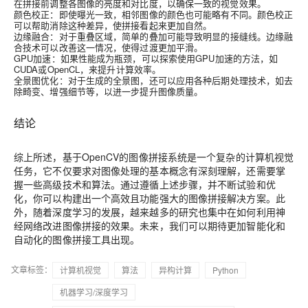
在拼接前调整各图像的亮度和对比度，以确保一致的视觉效果。
颜色校正
：即使曝光一致，相邻图像的颜色也可能略有不同。颜色校正
可以帮助消除这种差异，使拼接看起来更加自然。
边缘融合
：对于重叠区域，简单的叠加可能导致明显的接缝线。边缘融
合技术可以改善这一情况，使得过渡更加平滑。
GPU加速
：如果性能成为瓶颈，可以探索使用GPU加速的方法，如
CUDA或OpenCL，来提升计算效率。
全景图优化
：对于生成的全景图，还可以应用各种后期处理技术，如去
除畸变、增强细节等，以进一步提升图像质量。
结论
综上所述，基于OpenCV的图像拼接系统是一个复杂的计算机视觉
任务，它不仅要求对图像处理的基本概念有深刻理解，还需要掌
握一些高级技术和算法。通过遵循上述步骤，并不断试验和优
化，你可以构建出一个高效且功能强大的图像拼接解决方案。此
外，随着深度学习的发展，越来越多的研究也集中在如何利用神
经网络改进图像拼接的效果。未来，我们可以期待更加智能化和
自动化的图像拼接工具出现。
文章标签：
计算机视觉
算法
异构计算
Python
机器学习/深度学习