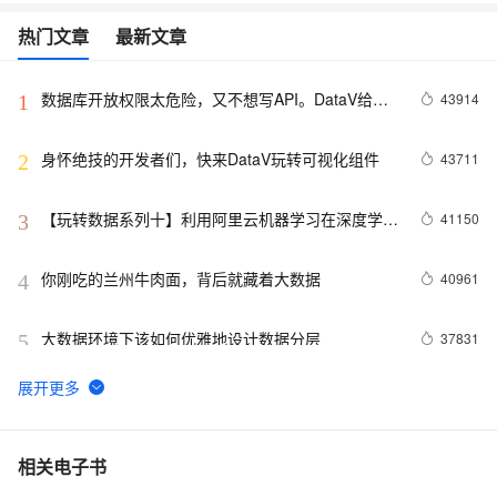
热门文章
最新文章
数据库开放权限太危险，又不想写API。DataV给你
43914
1
另外一个选择。
身怀绝技的开发者们，快来DataV玩转可视化组件
43711
2
【玩转数据系列十】利用阿里云机器学习在深度学习
41150
3
框架下实现智能图片分类
你刚吃的兰州牛肉面，背后就藏着大数据
40961
4
大数据环境下该如何优雅地设计数据分层
37831
5
odps是什么?
30766
6
数据仓库介绍与实时数仓案例
20836
7
相关电子书