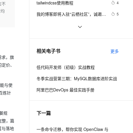
安全
tailwindcss使用教程
我要投诉
e-1.1-I2V
Cosyvoice-V3-Flash
4
应不
PolarDB
上云场景组合购
Milvus 弹性伸缩功能新增节
伴
借均
漫剧创作，剧本、分镜、视频高效生成
100%兼容MySQL、PostgreSQL，兼容Oracle，支持集中和分布式
覆盖90%+业务场景，专享组合折扣价
点支持范围
畅自然，细节丰富
高表现力语音合成大模型，语音克隆听感自然
VPN
我的博客即将入驻“云栖社区”，诚邀技
5
术同仁一同入驻。
ernetes 版 ACK
云聚AI 严选权益
AI 原生数据库服务发布
SSL 证书
思科路由器的密码恢复
4
2V
Fun-ASR
，一键激活高效办公新体验
理容器应用的 K8s 服务
精选AI产品，从模型到应用全链提效
Agent 数据网关
文戏情感细腻自然，动作戏激烈拳拳到肉，实现更强表演能力
支持中英文自由切换，具备更强的噪声鲁棒性
堡垒机
有一种忙，叫做很有希望
6
AI 用量加速计划
云原生数据库 PolarDB
防火墙
、识别商机，让客服更高效、服务更出色。
深度优先搜索的图文介绍
新老同享，达量后返
Agentic Database 发布
3
相关电子书
更多
主机安全
应用
需求，旗
的定价、
低代码开发师（初级）实战教程
千问办公
NEW
AI 应用及服务市场
的智能体编程平台
一站式AI生产力平台
冬季实战营第三期：MySQL数据库进阶实战
性能与使
AI 应用
伶鹊
阿里巴巴DevOps 最佳实践手册
百炼针
企业级人与Agent协作平台，接入和调度多个数字员工
智能客服平台，对话机器人、对话分析、智能外呼
大模型
大模型服务平台百炼 - 全妙
自然语言处理
下一篇
应用创作平台
多模态内容创作工具，已接入 DeepSeek
餐规
数据标注
完整，篇
机器学习
置与落地
一条命令迁移，帮你实现 OpenClaw 与