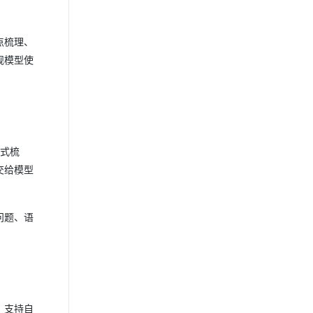
点梳理、
舰模型使
格式梳
交给模型
问题、语
。支持自