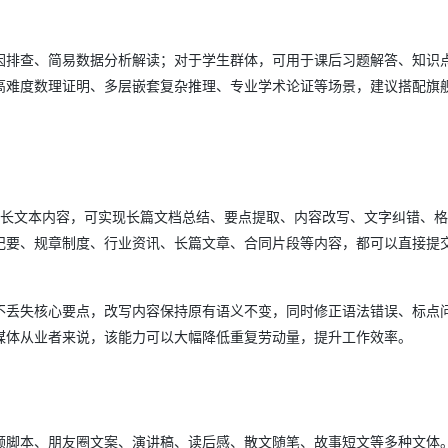
因排查、简易数据分析解读；对于学生群体，可用于课后习题解答、知识
高难度数理证明、多层嵌套复杂推理、专业学术论证等场景，建议搭配旗
字以内长文本内容，可实现长篇文档总结、要点提取、内容改写、文字纠错、
纪要、规章制度、行业资讯、长篇文章、合同片段等内容，都可以直接提
不丢失核心要点，改写内容保持原有语义不变，同时修正语法错误、标点
媒体从业者来说，该能力可以大幅降低重复劳动量，提升工作效率。
频脚本、朋友圈文案、演讲稿、读后感、散文随笔、故事短文等多种文体