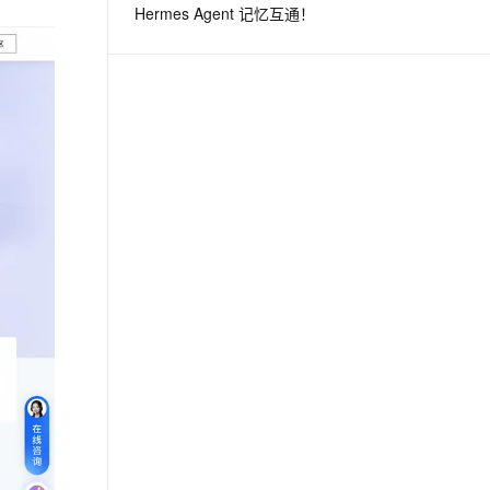
Hermes Agent 记忆互通！
息提取
与 AI 智能体进行实时音视频通话
从文本、图片、视频中提取结构化的属性信息
构建支持视频理解的 AI 音视频实时通话应用
t.diy 一步搞定创意建站
构建大模型应用的安全防护体系
通过自然语言交互简化开发流程,全栈开发支持
通过阿里云安全产品对 AI 应用进行安全防护