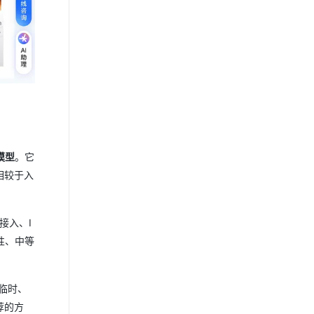
模型
。它
相较于入
接入、I
性、中等
、临时、
荐的方