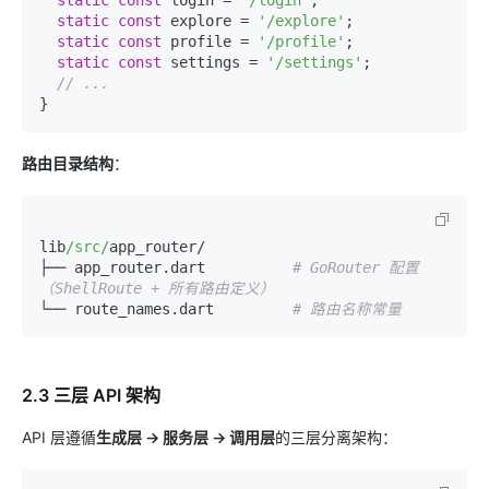
static
const
 login = 
'/login'
;

static
const
 explore = 
'/explore'
;

static
const
 profile = 
'/profile'
;

static
const
 settings = 
'/settings'
;

// ...
路由目录结构
：
lib
/src/
app_router/

├── app_router.dart          
# GoRouter 配置
（ShellRoute + 所有路由定义）
└── route_names.dart         
# 路由名称常量
2.3 三层 API 架构
API 层遵循
生成层 → 服务层 → 调用层
的三层分离架构：