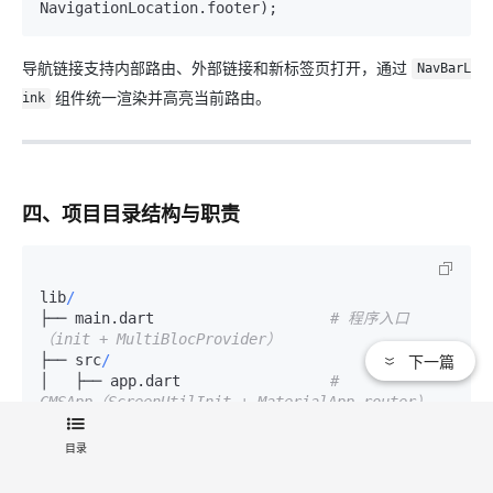
导航链接支持内部路由、外部链接和新标签页打开，通过
NavBarL
组件统一渲染并高亮当前路由。
ink
四、项目目录结构与职责
lib
/
├── main.dart                    
# 程序入口
（init + MultiBlocProvider）
下一篇
├── src
/
│   ├── app.dart                 
# 
CMSApp（ScreenUtilInit + MaterialApp.router）
│   ├── init.dart                
# 应用初始化
（环境变量、传输层、仓库）
目录
│   ├── init_thirdparty_plugins.dart 
# 第三方插
件初始化