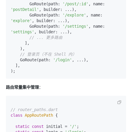
        GoRoute(path: 
'/post/:id'
, name: 
'postDetail'
, builder: ...),

        GoRoute(path: 
'/explore'
, name: 
'explore'
, builder: ...),

        GoRoute(path: 
'/settings'
, name: 
'settings'
, builder: ...),

// ... 更多路由
      ],

    ),

// 登录页（不在 Shell 内）
    GoRoute(path: 
'/login'
, ...),

  ],

路由常量集中管理
：
// router_paths.dart
class
AppRoutePath
{

static
const
 initial = 
'/'
;
