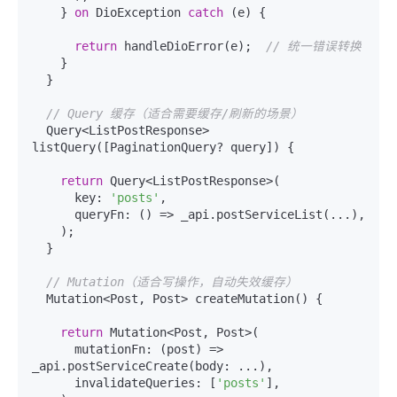
    } 
on
 DioException 
catch
 (e) {

return
 handleDioError(e);  
// 统一错误转换
    }

  }

// Query 缓存（适合需要缓存/刷新的场景）
  Query<ListPostResponse> 
listQuery([PaginationQuery? query]) {

return
 Query<ListPostResponse>(

      key: 
'posts'
,

      queryFn: () => _api.postServiceList(...),

    );

  }

// Mutation（适合写操作，自动失效缓存）
  Mutation<Post, Post> createMutation() {

return
 Mutation<Post, Post>(

      mutationFn: (post) => 
_api.postServiceCreate(body: ...),

      invalidateQueries: [
'posts'
],
