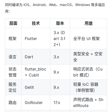
同时编译为 iOS、Android、Web、macOS、Windows 等多端应
用：
层面
技术
版本
用途
3.x (D
框架
Flutter
art 3.1
全平台 UI 框架
2+)
类型安全 + 空安
语言
Dart
3.x
全
状态
flutter_bloc
响应式状态（Cu
9.x
管理
+ Cubit
bit 模式）
服务
轻量 IoC 容器
GetIt
9.x
定位
（单例管理）
声明式路由 + Sh
路由
GoRouter
17.x
ellRoute