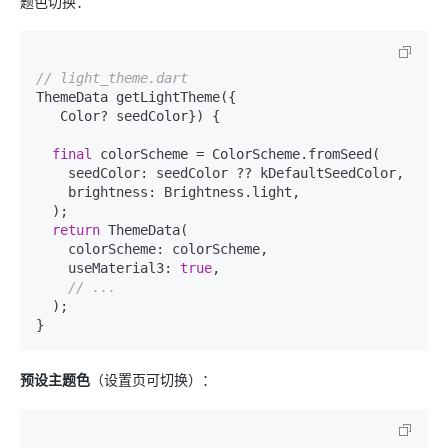
题色切换：
// light_theme.dart
ThemeData getLightTheme({

   Color? seedColor}) {

final
 colorScheme = ColorScheme.fromSeed(

    seedColor: seedColor ?? kDefaultSeedColor,

    brightness: Brightness.light,

  );

return
 ThemeData(

    colorScheme: colorScheme,

    useMaterial3: 
true
,

// ...
  );

预设主题色
（设置页可切换）：