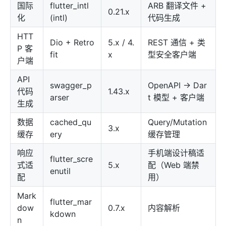
国际
flutter_intl
ARB 翻译文件 +
0.21.x
化
(intl)
代码生成
HTT
Dio + Retro
5.x / 4.
REST 通信 + 类
P 客
fit
x
型安全客户端
户端
API
swagger_p
OpenAPI → Dar
代码
1.43.x
arser
t 模型 + 客户端
生成
数据
cached_qu
Query/Mutation
3.x
缓存
ery
缓存管理
响应
手机端设计稿适
flutter_scre
式适
5.x
配（Web 端禁
enutil
配
用）
Mark
flutter_mar
dow
0.7.x
内容解析
kdown
n