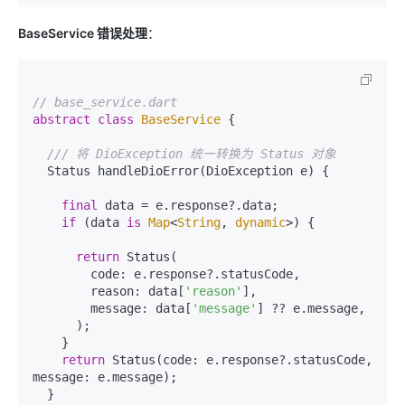
BaseService 错误处理
：
// base_service.dart
abstract
class
BaseService
{

/// 
将 DioException 统一转换为 Status 对象
  Status handleDioError(DioException e) {

final
 data = e.response?.data;

if
 (data 
is
Map
<
String
, 
dynamic
>) {

return
 Status(

        code: e.response?.statusCode,

        reason: data[
'reason'
],

        message: data[
'message'
] ?? e.message,

      );

    }

return
 Status(code: e.response?.statusCode, 
message: e.message);

  }
