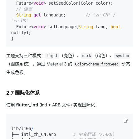
  Future<
void
> setSeedColor(Color color);

// 语言
String
get
 language;        
// "zh_CN" / 
"en_US"
  Future<
void
> setLanguage(
String
 lang, 
bool
notify);

主题支持三种模式：
（亮色）、
（暗色）、
light
dark
system
（跟随系统），通过 Material 3 的
动态
ColorScheme.fromSeed
生成色板。
2.7 国际化体系
使用
flutter_intl
(intl + ARB 文件) 实现国际化：
lib
/
l10n
/
├── intl_zh_CN.arb       
# 中文翻译（7.4KB）