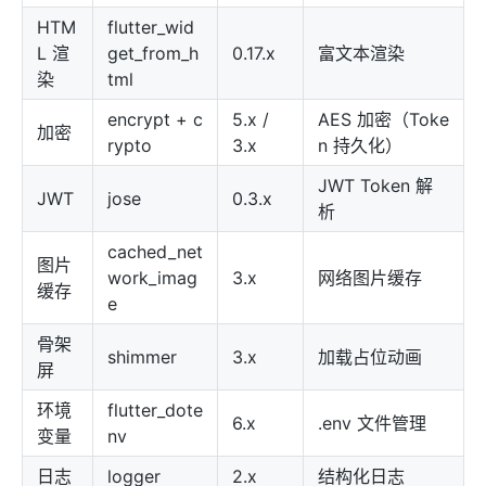
HTM
flutter_wid
L 渲
get_from_h
0.17.x
富文本渲染
染
tml
encrypt + c
5.x /
AES 加密（Toke
加密
rypto
3.x
n 持久化）
JWT Token 解
JWT
jose
0.3.x
析
cached_net
图片
work_imag
3.x
网络图片缓存
缓存
e
骨架
shimmer
3.x
加载占位动画
屏
环境
flutter_dote
6.x
.env 文件管理
变量
nv
日志
logger
2.x
结构化日志