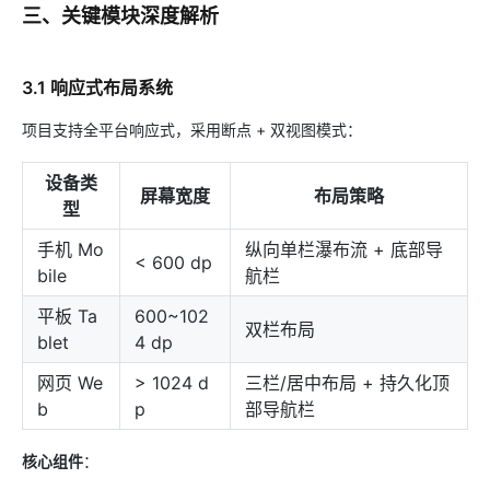
三、关键模块深度解析
3.1 响应式布局系统
项目支持全平台响应式，采用断点 + 双视图模式：
设备类
屏幕宽度
布局策略
型
手机 Mo
纵向单栏瀑布流 + 底部导
< 600 dp
bile
航栏
平板 Ta
600~102
双栏布局
blet
4 dp
网页 We
> 1024 d
三栏/居中布局 + 持久化顶
b
p
部导航栏
核心组件
：