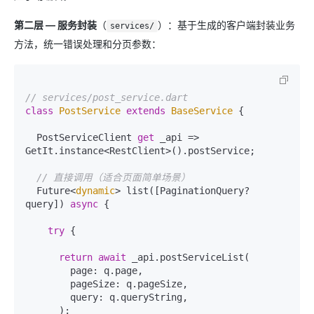
第二层 — 服务封装
（
）：基于生成的客户端封装业务
services/
方法，统一错误处理和分页参数：
// services/post_service.dart
class
PostService
extends
BaseService
{

  PostServiceClient 
get
 _api => 
GetIt.instance<RestClient>().postService;

// 直接调用（适合页面简单场景）
  Future<
dynamic
> list([PaginationQuery? 
query]) 
async
 {

try
 {

return
await
 _api.postServiceList(

        page: q.page,

        pageSize: q.pageSize,

        query: q.queryString,

      );
