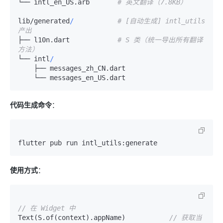
└── intl_en_US.arb       
# 英文翻译（7.8KB）
lib
/
generated
/
# [自动生成] intl_utils 
产出
├── l10n.dart            
# S 类（统一导出所有翻译
方法）
└── intl
/
    ├── messages_zh_CN.dart

代码生成命令
：
使用方式
：
// 在 Widget 中
Text(S.of(context).appName)           
// 获取当