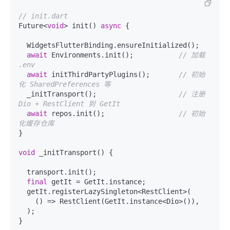
// init.dart
Future<
void
> init() 
async
 {

  WidgetsFlutterBinding.ensureInitialized();

await
 Environments.init();           
// 加载 
.env
await
 initThirdPartyPlugins();       
// 初始
化 SharedPreferences 等
  _initTransport();                    
// 注册 
Dio + RestClient 到 GetIt
await
 repos.init();                  
// 初始
化缓存仓库
}

void
 _initTransport() {

  transport.init();

final
 getIt = GetIt.instance;

  getIt.registerLazySingleton<RestClient>(

    () => RestClient(GetIt.instance<Dio>()),

  );
