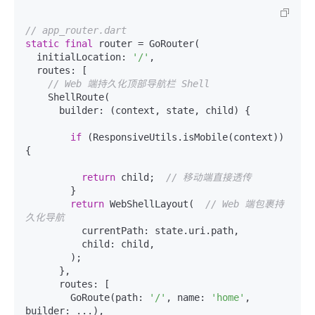
// app_router.dart
static
final
 router = GoRouter(

  initialLocation: 
'/'
,

  routes: [

// Web 端持久化顶部导航栏 Shell
    ShellRoute(

      builder: (context, state, child) {

if
 (ResponsiveUtils.isMobile(context)) 
{

return
 child;  
// 移动端直接透传
        }

return
 WebShellLayout(  
// Web 端包裹持
久化导航
          currentPath: state.uri.path,

          child: child,

        );

      },

      routes: [

        GoRoute(path: 
'/'
, name: 
'home'
, 
builder: ...),
