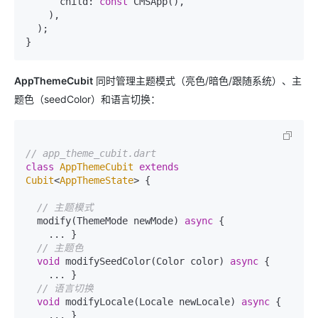
      child: 
const
 CMSApp(),

    ),

  );

AppThemeCubit
同时管理主题模式（亮色/暗色/跟随系统）、主
题色（seedColor）和语言切换：
// app_theme_cubit.dart
class
AppThemeCubit
extends
Cubit
<
AppThemeState
> 
{

// 主题模式
  modify(ThemeMode newMode) 
async
 {

    ... }

// 主题色
void
 modifySeedColor(Color color) 
async
 {

    ... }

// 语言切换
void
 modifyLocale(Locale newLocale) 
async
 {

    ... }
