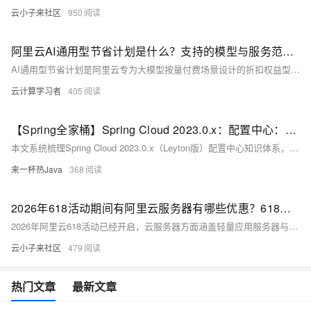
云小子来社区
950
阿里云AI通用型节省计划是什么？支持的模型与服务范围、主要优势介绍
AI通用型节省计划是阿里云专为大模型按量付费场景设计的折扣权益型预付产品，覆盖百炼/PAI平台150+款主流模型，包括通义千问全系列、DeepSeek、Kimi等。最高可享低至4.5折优惠，一份计划通用所有支持的文本生成类推理任务，无需为各模型单独采购，大幅简化成本管理。入门型档位低至20元/月仅需10元，新人可低门槛体验。搭配阿里云AI加速季满减券、按量达标券、云产品通用折扣券等多重优惠叠加，实际成本可进一步压低。该计划专为用量波动但总体稳定的AI推理场景（如智能客服、内容生成、代码辅助）打造，是当前阿里云生态中性价比最优的大模型消费方案之一。
云计算学习者
405
【Spring全家桶】Spring Cloud 2023.0.x：配置中心：Nacos Config、Apollo（附《思维导图》+《面试高频考点清单》）
本文系统梳理Spring Cloud 2023.0.x（Leyton版）配置中心知识体系，涵盖Nacos与Apollo双引擎深度对比、Spring Boot 3.2+最新集成方式（`spring.config.import`）、动态刷新机制、权限审计、灰度发布等核心能力，助力微服务配置治理高效落地。
来一杯热Java
368
2026年618活动期间有阿里云服务器有哪些优惠？618活动优惠政策与活动报价
2026年阿里云618活动已经开启，云服务器方面涵盖轻量应用服务器与云服务器ECS多款热门机型。轻量应用服务器2核2G抢购价低至38元/年，2核4G为9.9元/月或199元/年；ECS经济型e实例99元/年，通用算力型u1实例199元/年，u2i实例新用户享3折起，第九代c9i/g9i等实例6.4折起。活动期间可叠加AI加速季权益礼包（个人最高360元、企业最高1728元）、百炼先用后返最高200元及7.5折通用优惠券等多重优惠，折上折后价格更优。建议用户根据业务需求选择实例，善用优惠券组合实现降本增效。
云小子来社区
479
热门文章
最新文章