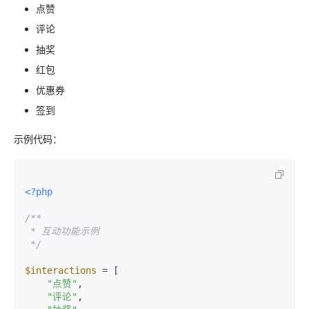
点赞
评论
抽奖
红包
优惠券
签到
示例代码：
<?php
/**

 * 互动功能示例

 */
$interactions
 = [

"点赞"
,

"评论"
,
