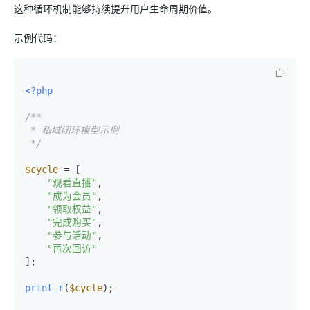
这种循环机制能够持续提升用户生命周期价值。
示例代码：
<?php
/**

 * 私域闭环模型示例

 */
$cycle
 = [

"观看直播"
,

"成为会员"
,

"领取权益"
,

"完成购买"
,

"参与活动"
,

"再次回访"
];

print_r
(
$cycle
);
