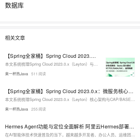
数据库
相关文章
【Spring全家桶】Spring Cloud 2023.0.x：分布式事务：Seata 四大模式（AT/TCC/SAGA/XA）、适用场景（附《思维导图》+《面试高频考点清单》）
本文系统梳理Spring Cloud 2023.0.x（Leyton）与Seata分布式事务的深度集成，涵盖AT/TCC/SAGA/XA四大模式原理、多维对比、场景选型及高可用实践，助力微服务数据一致性落地。
来一杯热Java
511
【Spring全家桶】Spring Cloud 2023.0.x：微服务核心理论、CAP/BASE定理（附《思维导图》+《面试高频考点清单》）
本文系统梳理Spring Cloud 2023.0.x（Leyton）核心架构与CAP/BASE理论，涵盖组件演进（如Gateway替代Zuul、Resilience4j替代Hystrix）、Nacos AP/CP双模服务治理、最终一致性落地机制（熔断、重试、消息驱动），并结合微服务设计原则与高可用实践，助力云原生架构深度理解与工程落地。
来一杯热Java
255
Hermes Agent功能与定位全面解析 阿里云Hermes部署+Token Plan配置保姆级教程
在AI智能体技术快速普及的当下，越来越多开发者、办公人员、运维团队开始依托专属智能体替代人工完成复杂推理、代码开发、内容创作、多轮任务编排等工作。Hermes Agent作为轻量化、高智能、可私有化部署的开源AI智能体，凭借**强逻辑推理、长上下文记忆、多轮任务自主规划、低资源占用**等核心优势，区别于传统对话模型与自动化工具，成为2026年个人与中小企业首选的AI落地工具。