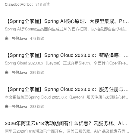
ClawdbotMoltbot
318
【Spring全家桶】Spring AI核心原理、大模型集成、Prompt工程、RAG实现、AI Agent开发（附《思维导图》+《面试高频考点清单》）
Spring AI是Spring生态面向生成式AI的官方框架，以“抽象即自由”为核心，提供统一API、多厂商模型支持（OpenAI/Anthropic/Ollama等）、RAG、Agent及向量存储集成，让Java开发者零门槛构建生产级AI应用。
来一杯热Java
478
【Spring全家桶】Spring Cloud 2023.0.x：链路追踪：SkyWalking、OpenTelemetry（附《思维导图》+《面试高频考点清单》）
Spring Cloud 2023.0.x（Leyton）正式弃用Sleuth，全面转向OpenTelemetry标准，构建Traces/Metrics/Logs三位一体可观测性体系；推荐OpenTelemetry采集 + SkyWalking分析的“标准+专业”协同方案。
来一杯热Java
289
【Spring全家桶】Spring Cloud 2023.0.x：服务注册与发现：Nacos、Eureka、Consul（附《思维导图》+《面试高频考点清单》）
本文系统梳理Spring Cloud 2023.0.x（Leyton）服务注册与发现核心体系，涵盖Nacos（AP/CP双模）、Consul（CP）、Eureka（维护模式）三大组件原理、对比与实战，深度解析CAP理论、健康检查、高可用集群及迁移方案，助力微服务架构落地。
来一杯热Java
283
2026年阿里云618活动期间有什么优惠？云服务器、AI产品和大模型、优惠券活动介绍
阿里云2026年618活动已全面开启，涵盖云服务器、AI产品及优惠券等。云服务器方面，轻量应用服务器2核2G低至38元/年，2核4G仅9.9元/月；经济型e实例99元/年，u1实例199元/年，u2i实例3折起，c9i/g9i服务器6.4折起。AI产品方面：QoderWork CN首月0元，Qwen3.7限时5折，秒悟新注册送1万积分，HappyHorse视频生成8折，OPC创新助力计划至高补贴100万Token。大模型方面，百炼平台享1亿+免费tokens，AI通用型节省计划最高5.3折。叠加AI加速季权益礼包（个人360元/企业1728元）及百炼先用后返最高200元。