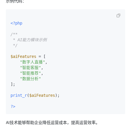
示例代码：
<?php
/**

 * AI能力模块示例

 */
$aiFeatures
 = [

"数字人直播"
,

"智能客服"
,

"智能推荐"
,

"数据分析"
];

print_r
(
$aiFeatures
);

?>
AI技术能够帮助企业降低运营成本，提高运营效率。