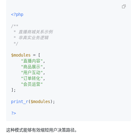
<?php
/**

 * 直播商城关系示例

 * 非真实业务逻辑

 */
$modules
 = [

"直播内容"
,

"商品展示"
,

"用户互动"
,

"订单转化"
,

"会员运营"
];

print_r
(
$modules
);

?>
这种模式能够有效缩短用户决策路径。