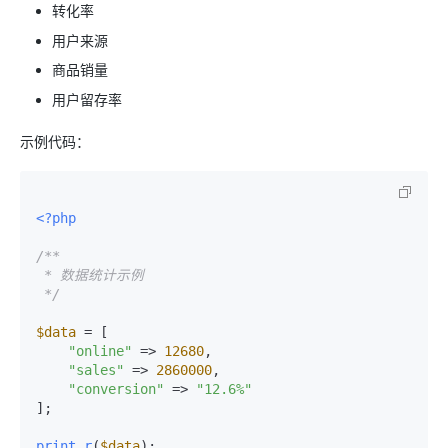
转化率
用户来源
商品销量
用户留存率
示例代码：
<?php
/**

 * 数据统计示例

 */
$data
 = [

"online"
 => 
12680
,

"sales"
 => 
2860000
,

"conversion"
 => 
"12.6%"
];

print_r
(
$data
);
