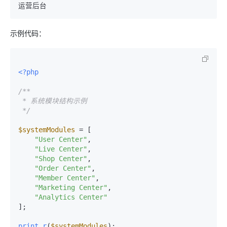
示例代码：
<?php
/**

 * 系统模块结构示例

 */
$systemModules
 = [

"User Center"
,

"Live Center"
,

"Shop Center"
,

"Order Center"
,

"Member Center"
,

"Marketing Center"
,

"Analytics Center"
];

print_r
(
$systemModules
);
