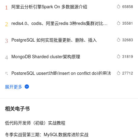
阿里云分析引擎Spark On 多数据源介绍
65858
1
redis4.0、codis、阿里云redis 3种redis集群对比分
35581
2
析
PostgreSQL 如何实现批量更新、删除、插入
32683
3
MongoDB Sharded cluster架构原理
31819
4
PostgreSQL upsert功能(insert on conflict do)的用法
27712
5
Linux 性能诊断 perf使用指南
27104
6
PostgreSQL 9种索引的原理和应用场景
26472
7
相关电子书
低代码开发师（初级）实战教程
PostgreSQL 如何潇洒的处理每天上百TB的数据增量
25279
8
冬季实战营第三期：MySQL数据库进阶实战