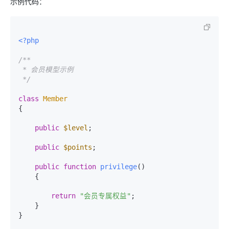
示例代码：
<?php
/**

 * 会员模型示例

 */
class
Member
{

public
$level
;

public
$points
;

public
function
privilege
(
)

{

return
"会员专属权益"
;

    }

}
