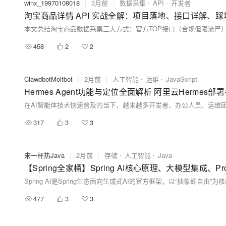
winx_19970108018
|
3月前
|
数据采集
API
开发者
淘宝商品详情 API 实战全解：项目落地、接口详解、
458
2
2
ClawdbotMoltbot
|
2月前
|
人工智能
运维
JavaScript
Hermes Agent功能与定位全面解析 阿里云Hermes部署
317
3
3
来一杯热Java
|
2月前
|
存储
人工智能
Java
477
3
3