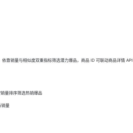
AI 应用
10分钟微调：让0.6B模型媲美235B模
多模态数据信
型
依托云原生高可用架构,实现Dify私有化部署
用1%尺寸在特定领域达到大模型90%以上效果
一个 AI 助手
超强辅助，Bol
即刻拥有 DeepSeek-R1 满血版
在企业官网、通讯软件中为客户提供 AI 客服
多种方案随心选，轻松解锁专属 DeepSeek
依靠销量与相似度双重指标筛选潜力爆品，商品 ID 可联动商品详情 API
按销量排序筛选热销爆品
与销量