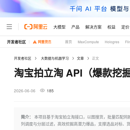
大模型
产品
解决方案
权益
定价
开发者社区
首页
MaxCompute
Hologres
Fli
大模型
产品
解决方案
权益
定价
云市场
伙伴
服务
了解阿里云
精选产品
精选解决方案
普惠上云
产品定价
精选商城
成为销售伙伴
售前咨询
为什么选择阿里云
千问AI平台
开发者社区
大数据与机器学习
文章
正文
了解云产品的定价详情
大模型服务平台百炼
千问办公，解锁你的工作
普惠上云 官方力荐
分销伙伴
在线服务
网站建设
什么是云计算
大
淘宝拍立淘 API（爆款挖
大模型服务与应用平台
企业级Agent产品，直接
云服务器38元/年起，超
咨询伙伴
多端小程序
技术领先
云上成本管理
售后服务
轻量应用服务器
Agency Agents：拥
官方推荐返现计划
大模型
精选产品
精选解决方案
Salesforce 国际版订阅
稳定可靠
管理和优化成本
推荐新用户得奖励，单订单
销售伙伴合作计划
2026-06-06
185
自助服务
友盟天域
安全合规
人工智能与机器学习
AI
文本生成
云数据库 RDS
HappyHorse 打造一
云工开物
无影生态合作计划
在线服务
观测云
分析师报告
高校专属算力普惠，学生认
计算
互联网应用开发
Qwen3.8-Max
HOT
Salesforce On Alibaba C
工单服务
Tuya 物联网平台阿里云
研究报告与白皮书
人工智能平台 PAI
快速拥有专属 OpenClaw
简介：
本项目基于淘宝拍立淘接口，以图搜货，批量匹配同
大模
Consulting Partner 合
大数据
容器
智能体时代全能旗舰模型
免费试用
短信专区
一站式AI开发、训练和推
列调度与分层过滤，高效挖掘高潜力爆品，支撑选品对标、货
蓝凌 OA
AI 大模型销售与服务生
现代化应用