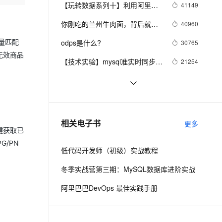
安全
我要投诉
e-1.1-I2V
Cosyvoice-V3-Flash
【玩转数据系列十】利用阿里云
41149
PolarDB
上云场景组合购
Milvus 弹性伸缩功能新增节
伴
机器学习在深度学习框架下实现
漫剧创作，剧本、分镜、视频高效生成
100%兼容MySQL、PostgreSQL，兼容Oracle，支持集中和分布式
覆盖90%+业务场景，专享组合折扣价
点支持范围
畅自然，细节丰富
高表现力语音合成大模型，语音克隆听感自然
VPN
你刚吃的兰州牛肉面，背后就藏
40960
智能图片分类
着大数据
ernetes 版 ACK
云聚AI 严选权益
AI 原生数据库服务发布
SSL 证书
批量匹配
odps是什么?
2V
Fun-ASR
30765
，一键激活高效办公新体验
理容器应用的 K8s 服务
精选AI产品，从模型到应用全链提效
Agent 数据网关
无效商品
文戏情感细腻自然，动作戏激烈拳拳到肉，实现更强表演能力
支持中英文自由切换，具备更强的噪声鲁棒性
堡垒机
【技术实验】mysql准实时同步数
21254
AI 用量加速计划
云原生数据库 PolarDB
据到Elasticsearch
防火墙
、识别商机，让客服更高效、服务更出色。
新老同享，达量后返
Agentic Database 发布
数据仓库介绍与实时数仓案例
20836
主机安全
应用
分布式快照算法: Chandy-
20460
Lamport
千问办公
NEW
MaxCompute执行作业慢的原因
19309
AI 应用及服务市场
相关电子书
更多
的智能体编程平台
一站式AI生产力平台
排查
一键获取已
AI 应用
G/PN
伶鹊
低代码开发师（初级）实战教程
企业级人与Agent协作平台，接入和调度多个数字员工
智能客服平台，对话机器人、对话分析、智能外呼
大模型
冬季实战营第三期：MySQL数据库进阶实战
大模型服务平台百炼 - 全妙
自然语言处理
阿里巴巴DevOps 最佳实践手册
应用创作平台
多模态内容创作工具，已接入 DeepSeek
数据标注
机器学习