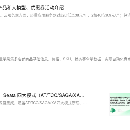
I产品和大模型、优惠券活动介绍
【Spring全家桶】Spring Cloud 2023.0.x：分布式事务：Seata 四大模式（AT/TCC/SAGA/XA）、适用场景（附《思维导图》+《面试高频考点清单》）
本文系统梳理Spring Cloud 2023.0.x（Leyton）与Seata分布式事务的深度集成，涵盖AT/TCC/SAGA/XA四大模式原理、多维对比、场景选型及高可用实践，助力微服务数据一致性落地。