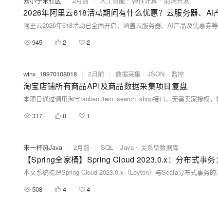
云小子来社区
|
2月前
|
人工智能
弹性计算
前端开发
2026年阿里云618活动期间有什么优惠？云服务器、A
945
2
2
winx_19970108018
|
2月前
|
数据采集
JSON
监控
淘宝店铺所有商品API及商品数据采集项目复盘
317
0
1
来一杯热Java
|
2月前
|
SQL
Java
关系型数据库
508
4
4