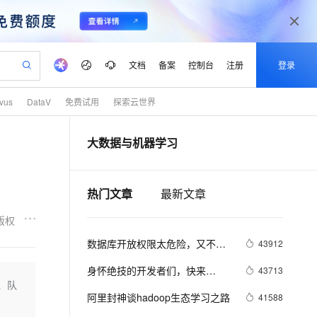
文档
备案
控制台
注册
登录
lvus
DataV
免费试用
探索云世界
验
作计划
器
AI 活动
专业服务
服务伙伴合作计划
开发者社区
加入我们
产品动态
服务平台百炼
阿里云 OPC 创新助力计划
大数据与机器学习
一站式生成采购清单，支持单品或批量购买
io：打造专属 AI 语音助手
S产品伙伴计划（繁花）
峰会
CS
造的大模型服务与应用开发平台
一句话生成原生可编辑精美 PPT 文稿
AI 生产力先锋
Al MaaS 服务伙伴赋能合作
域名
博文
Careers
至高可申请百万元
Qwen3.8-Max 模型上线
开启高性价比 AI 编程新体验
弹性可伸缩的云计算服务
Qwen-Audio-3.0-Realtime 端到端实时语音角色扮演
输入一句话想法, 轻松生成专业的 PPT
先锋实践拓展 AI 生产力的边界
Token 补贴，五大权
计划
海大会
伙伴信用分合作计划
商标
问答
社会招聘
热门文章
最新文章
益加速 OPC 成功
eek-V4-Pro
SS
一键部署幻兽帕鲁游戏服务器
飞天发布时刻
HOT
Open Search 向量检索版支
划
备案
电子书
校园招聘
pSeek-V4-Pro
视频创作，一键激活电商全链路生产力
稳定、安全、高性价比、高性能的云存储服务
一键购买专属联机服务器，轻松开启游戏
所见，即是所愿
持视频检索 Pipeline 功能
更多支持
版权
划
公司注册
镜像站
视频生成
语音识别与合成
专属 QwenPaw
漫剧工坊：一站式动画创作平台
AI 实训营
HOT
应用身份服务 (IDaaS)
数据库开放权限太危险，又不想
43912
合作伙伴培训与认证
划
上云迁移
站生成，高效打造优质广告素材
全接入的云上超级电脑
从聊天伙伴进化为能主动干活的本地数字员工
快速生产连贯的高质量长漫剧
从基础到进阶，Agent 创客手把手教你
OpenClaw 管理能力上线
写API。DataV给你另外一个选
lScope
我要反馈
e-1.1-T2V
Qwen3-TTS-Flash
身怀绝技的开发者们，快来
43713
查询合作伙伴
择。
n Alibaba Cloud ISV 合作
代维服务
建企业门户网站
10 分钟搭建微信、支付宝小程序
、队
MaxCompute MaxFrame 提
DataV玩转可视化组件
畅细腻的高质量视频
离线语音合成大模型，多语言方言自适应，低延迟高稳定
创新加速
ope
阿里封神谈hadoop生态学习之路
登录合作伙伴管理后台
我要建议
41588
站，无忧落地极速上线
以可视化方式快速构建移动和 PC 门户网站
国内短信简单易用，安全可靠，秒级触达，全球覆盖200+国家和地区。
高效部署网站，快速应用到小程序
供自动弹性内存功能