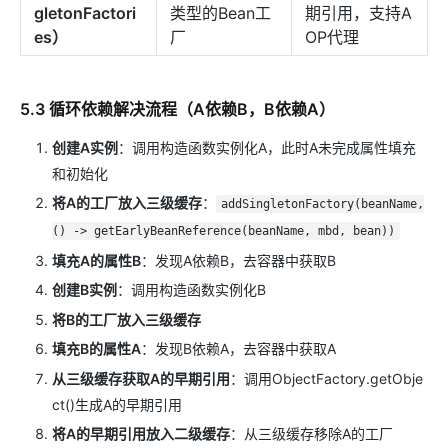
gletonFactori
类型的Bean工
期引用，支持A
es）
厂
OP代理
5.3 循环依赖解决流程（A依赖B，B依赖A）
创建A实例
：调用构造函数实例化A，此时A未完成属性填充
和初始化
将A的工厂放入三级缓存
：
addSingletonFactory(beanName,
() -> getEarlyBeanReference(beanName, mbd, bean))
填充A的属性B
：发现A依赖B，去容器中获取B
创建B实例
：调用构造函数实例化B
将B的工厂放入三级缓存
填充B的属性A
：发现B依赖A，去容器中获取A
从三级缓存获取A的早期引用
：调用ObjectFactory.getObje
ct()生成A的早期引用
将A的早期引用放入二级缓存
：从三级缓存移除A的工厂