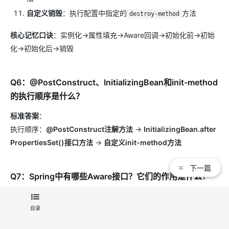
自定义销毁
：执行配置中指定的
方法
destroy-method
核心记忆口诀
：实例化→属性填充→Aware回调→初始化前→初始
化→初始化后→销毁
Q6：@PostConstruct、InitializingBean和init-method
的执行顺序是什么？
标准答案
：
执行顺序：
@PostConstruct注解方法
→
InitializingBean.after
PropertiesSet()接口方法
→
自定义init-method方法
下一篇
Q7：Spring中有哪些Aware接口？它们的作用是什么？
标准答案
：
目录
：获取Bean在容器中的名称
BeanNameAware