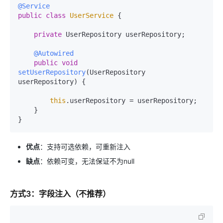
@Service
public
class
UserService
 {

private
 UserRepository userRepository;

@Autowired
public
void
setUserRepository
(UserRepository 
userRepository)
 {

this
.userRepository = userRepository;

    }

优点
：支持可选依赖，可重新注入
缺点
：依赖可变，无法保证不为null
方式3：字段注入（不推荐）