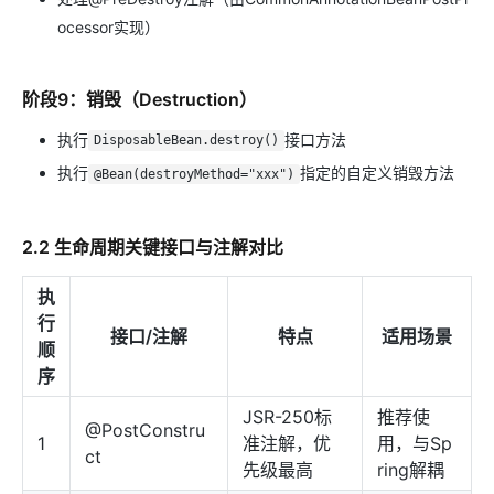
ocessor实现）
阶段9：销毁（Destruction）
执行
接口方法
DisposableBean.destroy()
执行
指定的自定义销毁方法
@Bean(destroyMethod="xxx")
2.2 生命周期关键接口与注解对比
执
行
接口/注解
特点
适用场景
顺
序
JSR-250标
推荐使
@PostConstru
1
准注解，优
用，与Sp
ct
先级最高
ring解耦