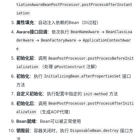
tiationAwareBeanPostProcessor.postProcessAfterInstant
iation
属性填充
：自动注入依赖的Bean（DI过程）
Aware接口回调
：依次执行
→
BeanNameAware
BeanClassLoa
→
→
derAware
BeanFactoryAware
ApplicationContextAwar
e
初始化前
：调用
BeanPostProcessor.postProcessBeforeInit
（处理
注解）
ialization
@PostConstruct
初始化
：执行
接口
InitializingBean.afterPropertiesSet
方法
自定义初始化
：执行配置中指定的
方法
init-method
初始化后
：调用
BeanPostProcessor.postProcessAfterIniti
（生成AOP代理）
alization
Bean就绪
：Bean可以被正常使用
销毁前
：容器关闭时，执行
接口方
DisposableBean.destroy
法