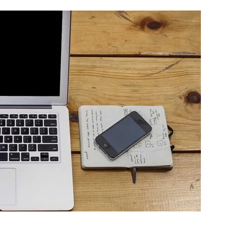
AI 应用
10分钟微调：让0.6B模型媲美235B模
多模态数据信
型
依托云原生高可用架构,实现Dify私有化部署
用1%尺寸在特定领域达到大模型90%以上效果
一个 AI 助手
超强辅助，Bol
即刻拥有 DeepSeek-R1 满血版
在企业官网、通讯软件中为客户提供 AI 客服
多种方案随心选，轻松解锁专属 DeepSeek