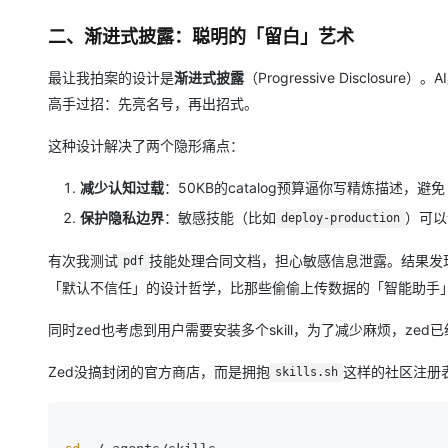
二、渐进式披露：聪明的「留白」艺术
最让我拍案的设计是
渐进式披露
（Progressive Discl
高手过招：先亮名号，再出招式。
这种设计解决了两个隐形痛点：
减少认知过载
：50KB的catalog预算逼你写精炼描述，
保护隐私边界
：敏感技能（比如
）可以
deploy-production
有次我测试
技能处理合同文档，担心敏感信息泄露。结果发
pdf
「默认不信任」的设计哲学，比那些偷偷上传数据的「智能助手
同时zed也考虑到用户需要安装多个skill，为了减少麻烦，zed已经支持s
Zed没搞封闭的官方商店，而是拥抱
这样的社区注册
skills.sh