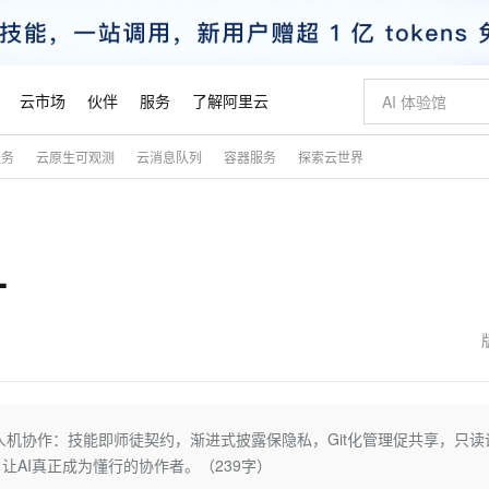
云市场
伙伴
服务
了解阿里云
服务
云原生可观测
云消息队列
容器服务
探索云世界
AI 特惠
数据与 API
成为产品伙伴
企业增值服务
最佳实践
价格计算器
AI 场景体
基础软件
产品伙伴合
阿里云认证
市场活动
配置报价
大模型
自助选配和估算价格
新方式
睿译宝，AI翻译排版一步到位
智启 AI 普惠权益
产品生态集成认证中心
企业支持计划
云上春晚
域名与网站
千问官方 MaaS 平台，为开发者和 Agent 而生，新用户赠送 1 亿 + tokens 额度
Qwen Aud
AI Coding
阿里云Maa
2026 阿里云
云服务器 E
为企业打
数据集
Windows
大模型认证
模型
NEW
NEW
L
交付可用成果
值低价云产品抢先购
上传文档即自动完成翻译和格式还原
至高享 1亿+免费 tokens，加速 Al 应用落地
提供智能易用的域名与建站服务
智能编程，一键
安全可靠、
产品生态伙伴
专家技术服务
云上奥运之旅
弹性计算合作
阿里云中企出
手机三要素
宝塔 Linux
全部认证
价格优势
有专属领域专家
GLM-5.2：长任务时代开源旗舰模型
阿里云 OPC 创新助力计划
千问大模型
即刻拥有 DeepS
AI 电商营销
对象存储 O
大模型
产品生态伙伴工作台
企业增值服务台
云栖战略参考
云存储合作计
云栖大会
身份实名认证
CentOS
训练营
推动算力普惠，释放技术红利
最高返9万
多领域专家智能体,一键组建 AI 虚拟交付团队
快速构建应用程序和网站，即刻迈出上云第一步
至高百万元 Token 补贴，加速一人公司成长
多元化、高性能、安全可靠的大模型服务
真正可用的 1M 上下文,一次完成代码全链路开发
轻松解锁专属 Dee
从图文生成到
云上的中国
数据库合作计
活动全景
短信
Docker
图片和
站式影视创作平台
Hermes Agent，打造自进化智能体
Token Plan 模型订阅计划
数字证书管理服务（原SSL证书）
5 分钟轻松部署
AI 广告创作
无影云电脑
企业成长
NEW
信息公告
看见新力量
云网络合作计
OCR 文字识别
JAVA
证享300元代金券
可视化编排打通从文字构思到成片全链路闭环
全托管，含MySQL、PostgreSQL、SQL Server、MariaDB多引擎
自主进化，持久记忆，越用越聪明
Qwen3.8-Max 首发尝鲜，限时加量 10 倍，夜间低至2折
实现全站HTTPS，呈现可信的WEB访问
图文、视频一
随时随地安
魔搭 Mode
Kimi-K3
HappyHors
NEW
loud
服务实践
官网公告
金融模力时刻
Salesforce O
版
发票查验
全能环境
Claude Code + GStack 打造工程团队
千问办公，限时限量积分加倍
Qoder
低代码高效构
AI 建站
短信服务
包”重塑人机协作：技能即师徒契约，渐进式披露保隐私，Git化管理促共享，只
型
NEW
作计划
Kimi 最新旗舰模型，长程编程与推理利器
让文字生成流
计划
创新中心
魔搭 ModelSc
健康状态
理服务
让AI从“聊天伙伴”进化为能干活的“数字员工”
安装技能 GStack，拥有专属 AI 工程团队
你的AI工作搭子，覆盖日常办公高频场景
面向真实软件的智能体编程平台
0 代码专业建
AI真正成为懂行的协作者。（239字）
客户案例
天气预报查询
操作系统
态合作计划