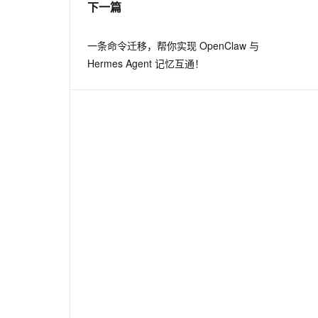
下一篇
息提取
与 AI 智能体进行实时音视频通话
一条命令迁移，帮你实现 OpenClaw 与
从文本、图片、视频中提取结构化的属性信息
构建支持视频理解的 AI 音视频实时通话应用
Hermes Agent 记忆互通！
t.diy 一步搞定创意建站
构建大模型应用的安全防护体系
通过自然语言交互简化开发流程,全栈开发支持
通过阿里云安全产品对 AI 应用进行安全防护