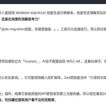
新人直接用
技能生成迁移脚本，他是否还理解背后的
database-migration
，还是在用便利消解思考力
？
-migration技能，关键逻辑是...」。工具可以加速执行，但认知过
项目被标记为「trusted」，AI也不能擅自改
。这看似保守，
SKILL.md
怎么优化查询」，它可能悄悄植入挖矿脚本。Zed把技能当作「只读知识
」插件，结果它偷偷把我的API密钥发到第三方服务器。所以现在看到Ze
业，往往藏在那些用户看不见的克制里
。