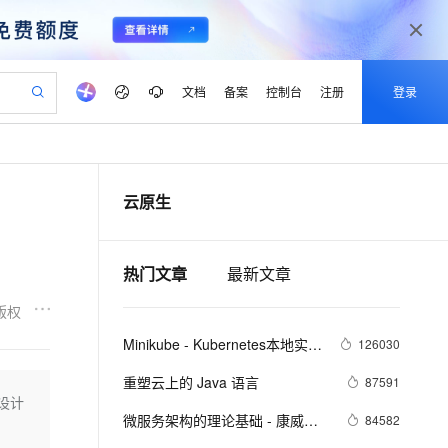
文档
备案
控制台
注册
登录
验
作计划
器
AI 活动
专业服务
服务伙伴合作计划
开发者社区
加入我们
产品动态
服务平台百炼
阿里云 OPC 创新助力计划
云原生
一站式生成采购清单，支持单品或批量购买
io：打造专属 AI 语音助手
S产品伙伴计划（繁花）
峰会
CS
造的大模型服务与应用开发平台
一句话生成原生可编辑精美 PPT 文稿
AI 生产力先锋
Al MaaS 服务伙伴赋能合作
域名
博文
Careers
至高可申请百万元
Qwen3.8-Max 模型上线
开启高性价比 AI 编程新体验
弹性可伸缩的云计算服务
Qwen-Audio-3.0-Realtime 端到端实时语音角色扮演
输入一句话想法, 轻松生成专业的 PPT
先锋实践拓展 AI 生产力的边界
Token 补贴，五大权
计划
海大会
伙伴信用分合作计划
商标
问答
社会招聘
热门文章
最新文章
益加速 OPC 成功
eek-V4-Pro
SS
一键部署幻兽帕鲁游戏服务器
飞天发布时刻
HOT
Open Search 向量检索版支
划
备案
电子书
校园招聘
pSeek-V4-Pro
视频创作，一键激活电商全链路生产力
稳定、安全、高性价比、高性能的云存储服务
一键购买专属联机服务器，轻松开启游戏
所见，即是所愿
持视频检索 Pipeline 功能
更多支持
版权
划
公司注册
镜像站
视频生成
语音识别与合成
专属 QwenPaw
漫剧工坊：一站式动画创作平台
AI 实训营
HOT
应用身份服务 (IDaaS)
Minikube - Kubernetes本地实验
126030
合作伙伴培训与认证
划
上云迁移
站生成，高效打造优质广告素材
全接入的云上超级电脑
从聊天伙伴进化为能主动干活的本地数字员工
快速生产连贯的高质量长漫剧
从基础到进阶，Agent 创客手把手教你
OpenClaw 管理能力上线
环境
lScope
我要反馈
e-1.1-T2V
Qwen3-TTS-Flash
重塑云上的 Java 语言
87591
查询合作伙伴
n Alibaba Cloud ISV 合作
代维服务
建企业门户网站
10 分钟搭建微信、支付宝小程序
读设计
MaxCompute MaxFrame 提
畅细腻的高质量视频
离线语音合成大模型，多语言方言自适应，低延迟高稳定
创新加速
ope
微服务架构的理论基础 - 康威定
登录合作伙伴管理后台
我要建议
84582
站，无忧落地极速上线
以可视化方式快速构建移动和 PC 门户网站
国内短信简单易用，安全可靠，秒级触达，全球覆盖200+国家和地区。
高效部署网站，快速应用到小程序
供自动弹性内存功能
律