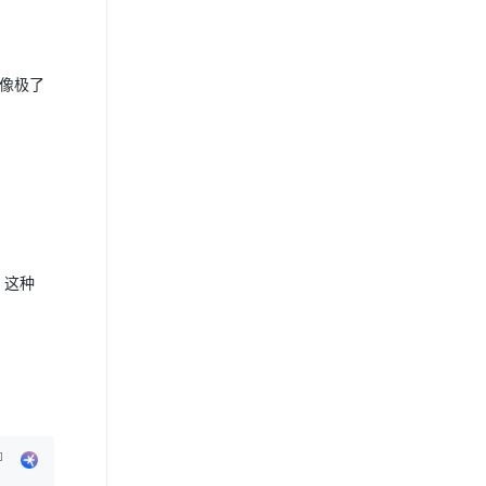
这像极了
。这种