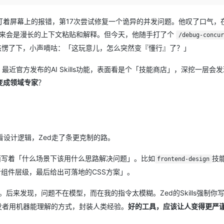
Deepseek-v4-pro
HappyHors
同享
万小智 AI 建站低至 15元/月
Qoder CN
AI 短剧/漫剧
云原生数据库 
快递物流查询
WordPress
成为服务伙
高校合作
点，立即开启云上创新
覆盖公网/内网、递归/权威、移动APP等全场景解析服务
送.CN域名，送备案服务码
基于千问大模型等，支持代码智能生成、研发智能问答
AI助力短剧
态智能体模型
旗舰 MoE 大模型，百万上下文与顶尖推理能力
图生视频，流
盯着屏幕上的报错，第17次尝试修复一个诡异的并发问题。他叹了口气，
Ubuntu
服务生态伙伴
，接下来会是漫长的上下文粘贴和解释。但今天，他随手打了个
云工开物
企业应用
/debug-concur
Works
Night Plan 支持 Qwen 3.8-Max
云原生大数据计算服务 MaxCompute
AI 办公
容器服务 Kub
NEW
GLM-5.2
Wan2.7-T
Red Hat
杰愣了下，小声嘀咕：「这玩意儿，怎么突然变『懂行』了？」
30+ 款产品免费体验
Data Agent 驱动的一站式 Data+AI 开发治理平台
夜间 5 折，Qwen/Meoo/TokenPlan 客户专享
面向分析的企业级SaaS模式云数据仓库
AI智能应用
提供一站式管
科研合作
视觉 Coding、空间感知、多模态思考等全面升级
1M上下文，专为长程任务能力而生
ERP
堂（旗舰版）
SUSE
智能客服
近官方发布的AI Skills功能，表面看是个「技能商店」，深挖一层会
CRM
防护产品
2个月
自动承接线索
变成领域专家
？
建站小程序
OA 办公系统
AI 应用构建
大模型原生
力提升
财税管理
模板建站
Qoder
大模型服务平台百炼-应用模版
HOT
NEW
面向真实软件
个人版上线、团队版降价；千问3.8-Max首发发尝鲜
丰富多元化的应用模版和解决方案
400电话
定制建站
细看设计逻辑，Zed走了条更克制的路。
万有无界
大模型服务平台百炼-智能体
方案
广告营销
模板小程序
面写着「什么场景下该用什么思路解决问题」。比如
技
的模型效果
灵活可视化地构建企业级 Agent
frontend-design
定制小程序
分析组件层级，最后给出可落地的CSS方案」。
秒悟
人工智能平台 PAI
APP 开发
云端极速 AI 
新一代 AI 视频生成模型，深度适配广告营销等场景
AI Native 的算法工程平台，一站式完成建模、训练、推理服务部署
。后来发现，问题不在模型，而在我的指令太模糊。Zed的Skills强制你
建站系统
开发者用机器能理解的方式，封装人类经验。
好的工具，应该让人变得更严