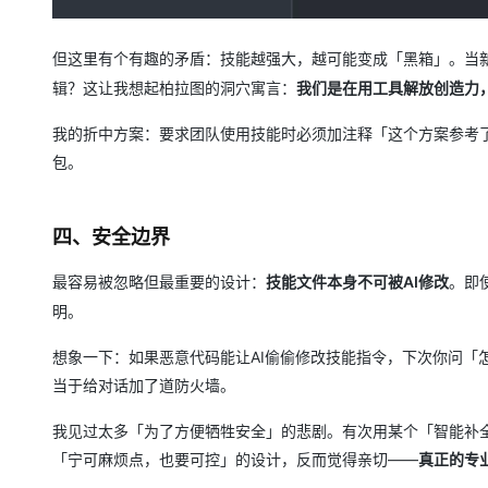
但这里有个有趣的矛盾：技能越强大，越可能变成「黑箱」。当
辑？这让我想起柏拉图的洞穴寓言：
我们是在用工具解放创造力
我的折中方案：要求团队使用技能时必须加注释「这个方案参考了@db
包。
四、安全边界
最容易被忽略但最重要的设计：
技能文件本身不可被AI修改
。即使
明。
想象一下：如果恶意代码能让AI偷偷修改技能指令，下次你问「
当于给对话加了道防火墙。
我见过太多「为了方便牺牲安全」的悲剧。有次用某个「智能补全
「宁可麻烦点，也要可控」的设计，反而觉得亲切——
真正的专