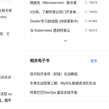
安全
我要投诉
e-1.1-I2V
Cosyvoice-V3-Flash
微服务（Microservice）那点事
79375
PolarDB
上云场景组合购
Milvus 弹性伸缩功能新增节
伴
漫剧创作，剧本、分镜、视频高效生成
100%兼容MySQL、PostgreSQL，兼容Oracle，支持集中和分布式
覆盖90%+业务场景，专享组合折扣价
点支持范围
畅自然，细节丰富
高表现力语音合成大模型，语音克隆听感自然
在聊天框
VPN
3分钟，了解阿里云热门开发者工
74630
具 Cloud Toolkit
renc
ernetes 版 ACK
云聚AI 严选权益
AI 原生数据库服务发布
SSL 证书
Docker学习路线图 (持续更新中)
2V
Fun-ASR
61962
，一键激活高效办公新体验
理容器应用的 K8s 服务
精选AI产品，从模型到应用全链提效
Agent 数据网关
文戏情感细腻自然，动作戏激烈拳拳到肉，实现更强表演能力
支持中英文自由切换，具备更强的噪声鲁棒性
堡垒机
当 Kubernetes 遇到阿里云
52012
AI 用量加速计划
发现：它
云原生数据库 PolarDB
防火墙
、识别商机，让客服更高效、服务更出色。
新老同享，达量后返
Agentic Database 发布
基于Docker容器的，Jenkins、
48082
GitLab构建持续集成CI
主机安全
应用
谈谈 Docker Volume 之权限管理
43498
（一）
千问办公
NEW
容器镜像服务 Docker镜像的基本
39011
AI 应用及服务市场
相关电子书
更多
的智能体编程平台
一站式AI生产力平台
使用
AI 应用
伶鹊
低代码开发师（初级）实战教程
能会告诉
企业级人与Agent协作平台，接入和调度多个数字员工
智能客服平台，对话机器人、对话分析、智能外呼
大模型
冬季实战营第三期：MySQL数据库进阶实战
大模型服务平台百炼 - 全妙
自然语言处理
阿里巴巴DevOps 最佳实践手册
应用创作平台
多模态内容创作工具，已接入 DeepSeek
写清楚
na
数据标注
谨，而不
机器学习