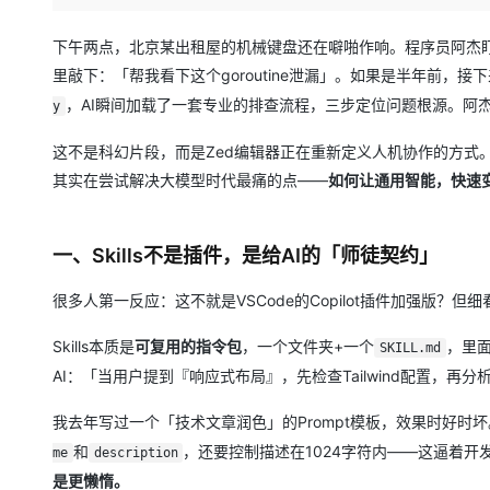
存储
天池大赛
Qwen3.7-Plus
云解析DNS
解决方案免费试用 新老
电子合同
最高领取价值200元试用
能看、能想、能动手的多模
安全
网络与CDN
下午两点，北京某出租屋的机械键盘还在噼啪作响。程序员阿杰
AI 算法大赛
畅捷通
里敲下：「帮我看下这个goroutine泄漏」。如果是半年前
大数据开发治理平台 Data
AI 产品 免费试用
网络
安全
云开发大赛
Qwen3-VL-Plus
Tableau 订阅
，AI瞬间加载了一套专业的排查流程，三步定位问题根源。阿
1亿+ 大模型 tokens 和 
y
可观测
入门学习赛
中间件
AI空中课堂在线直播课
云防火墙
140+云产品 免费试用
这不是科幻片段，而是Zed编辑器正在重新定义人机协作的方式。最
上云与迁云
云原生的云上边界网络安全
产品新客免费试用，最长1
数据库
其实在尝试解决大模型时代最痛的点——
如何让通用智能，快速
生态解决方案
大模型服务
企业出海
大模型ACA认证体验
大数据计算
助力企业全员 AI 认知与能
行业生态解决方案
一、Skills不是插件，是给AI的「师徒契约」
千问AI平台-Token Plan
政企业务
媒体服务
开发者生态解决方案
很多人第一反应：这不就是VSCode的Copilot插件加强版？但
企业服务与云通信
千问AI平台-模型体验
AI 开发和 AI 应用解决
Skills本质是
可复用的指令包
，一个文件夹+一个
，里
在线体验全尺寸、多种模态
SKILL.md
域名与网站
AI：「当用户提到『响应式布局』，先检查Tailwind配置，再
Happy 系列大模型
终端用户计算
我去年写过一个「技术文章润色」的Prompt模板，效果时好时坏
Serverless
和
，还要控制描述在1024字符内——这逼着
me
description
是更懒惰。
开发工具