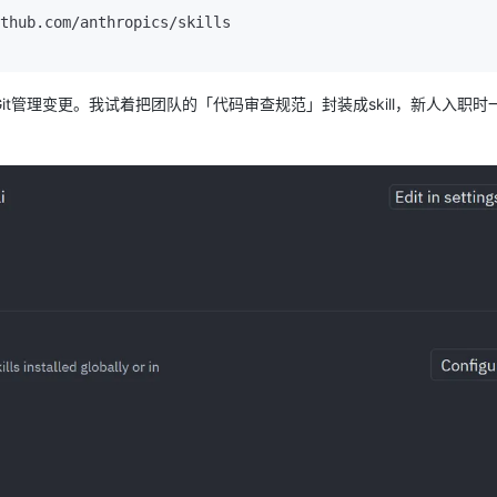
thub.com/anthropics/skills

it管理变更。我试着把团队的「代码审查规范」封装成skill，新人入职时