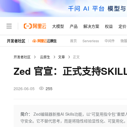
大模型
产品
解决方案
权益
定价
开发者社区
首页
Serverless
中间件
微
大模型
产品
解决方案
权益
定价
云市场
伙伴
服务
了解阿里云
精选产品
精选解决方案
普惠上云
产品定价
精选商城
成为销售伙伴
售前咨询
为什么选择阿里云
千问AI平台
开发者社区
云原生
文章
正文
了解云产品的定价详情
大模型服务平台百炼
千问办公，解锁你的工作
普惠上云 官方力荐
分销伙伴
在线服务
网站建设
什么是云计算
大
Zed 官宣：正式支持SKIL
大模型服务与应用平台
企业级Agent产品，直接
云服务器38元/年起，超
咨询伙伴
多端小程序
技术领先
云上成本管理
售后服务
轻量应用服务器
Agency Agents：拥
官方推荐返现计划
大模型
精选产品
精选解决方案
Salesforce 国际版订阅
稳定可靠
管理和优化成本
推荐新用户得奖励，单订单
销售伙伴合作计划
2026-06-05
255
自助服务
友盟天域
安全合规
人工智能与机器学习
AI
文本生成
云数据库 RDS
HappyHorse 打造一
云工开物
无影生态合作计划
在线服务
观测云
分析师报告
高校专属算力普惠，学生认
计算
互联网应用开发
Qwen3.8-Max
HOT
Salesforce On Alibaba C
工单服务
Tuya 物联网平台阿里云
研究报告与白皮书
人工智能平台 PAI
快速拥有专属 OpenClaw
简介：
Zed编辑器新推AI Skills功能，以“可复用指令
大模
Consulting Partner 合
大数据
容器
智能体时代全能旗舰模型
免费试用
短信专区
一站式AI开发、训练和推
守安全。它不替代思考，而是将隐性经验显性化、可复用化，让
蓝凌 OA
AI 大模型销售与服务生
现代化应用