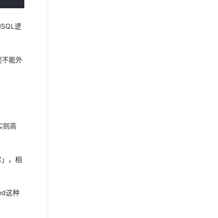
SQL逻
程不能外
实则高
库」，相
d这种