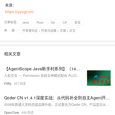
来源：
https://yyvgt.cn/
文章标签：
Java
Rust
Go
C#
安全
来 源：
开发者社区
>
开发与运维
>
文章
> 正文
相关文章
【AgentScope Java新手村系列】（14）人机交互
人机交互 — Permission 系统五种模式配合 ALLOW/DENY/ASK 规则，运行时 HITL 自动拦截与决策收集。
Flittly
357
Qoder CN v1.4.1深度实战：从代码补全到自主Agent开发完整进阶指南
2026年原通义灵码完成品牌升级，正式更名为Qoder CN，产品定位从基础代码补全工具升级为全栈Agentic智能编程平台，当前稳定版本为v1.4.1。区别于传统对话式编码助手，Qoder CN构建三层分层能力体系，依托Quest自主任务、多文件Agent编辑、Repo项目知识库三大核心差异化功能，可独立完成需求拆解、方案设计、多文件编码、自测验证、文档沉淀全流程开发工作。本文结合大型Spring Boot遗留项目、微服务拆分、分库分表改造、单元测试覆盖四大企业真实场景，完整讲解安装部署、模型接入、规则配置、多模式使用、团队协作、MCP扩展全链路实操方案，同时横向对比Cursor、GitHu
OpenClaw
490