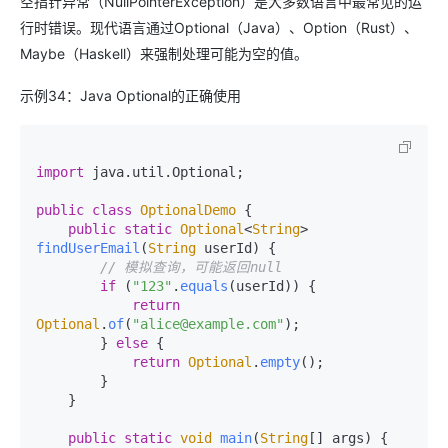
空指针异常（NullPointerException）是大多数语言中最常见的运
行时错误。现代语言通过Optional（Java）、Option（Rust）、
Maybe（Haskell）来强制处理可能为空的值。
示例34：Java Optional的正确使用
import
 java.
util
.
Optional
;

public
class
OptionalDemo
 {

public
static
Optional
<
String
> 
findUserEmail
(
String
 userId
) {

// 模拟查询，可能返回null
if
 (
"123"
.
equals
(userId)) {

return
Optional
.
of
(
"alice@example.com"
);

        } 
else
 {

return
Optional
.
empty
();

        }

    }

public
static
void
main
(
String
[] args
) {
