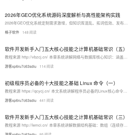
2026年GEO优化系统源码深度解析与高性能架构实践
2026年GEO优化系统定制需求激增，但知识库混乱、拓词低效、发布调度复杂等痛点频发。本文提供高性能微服务架构（Spring Boot+Redis+消息队列）、多租户分布式发布调度源码及三大工程避坑指南，助企业降本增效，系统可用性达99.99%。（239字）
格子软件
148
软件开发新手入门五大核心技能之计算机基础常识（五）
教程来源 http://vbzcj.cn/ 本章系统讲解网络与数据库核心知识：涵盖OSI/TCP/IP模型、IP/端口、TCP三次握手/四次挥手、HTTP协议、DNS解析；以及SQL基础、索引优化、ACID事务、NoSQL（如Redis）等，理论结合Python实战示例。
游客xp6ru7c63sdiu
114
初级程序员必备的十大技能之基础 Linux 命令（一）
教程来源 https://qcycj.cn/ 本文系统讲解程序员必备的Linux核心命令，涵盖文件操作、文本处理、权限管理、进程与网络工具等，结合原理、参数详解及实战案例，助你高效部署、排查与运维——无论用Windows还是macOS，Linux都是程序员不可或缺的“第二操作系统”。
游客xp6ru7c63sdiu
441
软件开发新手入门五大核心技能之计算机基础常识（三）
教程来源 http://lemci.cn/ 本章系统讲解数据结构基础：数组（连续存储、O(1)访问）、链表（指针链接、O(1)增删）、栈（LIFO）、队列（FIFO）、哈希表（O(1)查找）、树与图（层次/网络关系），辅以多语言代码实例，揭示高效组织数据的核心逻辑。
游客xp6ru7c63sdiu
95