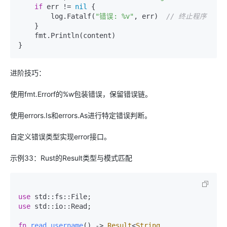
if
 err != 
nil
 {

        log.Fatalf(
"错误: %v"
, err)  
// 终止程序
    }

    fmt.Println(content)

进阶技巧：
使用fmt.Errorf的%w包装错误，保留错误链。
使用errors.Is和errors.As进行特定错误判断。
自定义错误类型实现error接口。
示例33：Rust的Result类型与模式匹配
use
use
 std::io::Read;

fn
read_username
() 
->
Result
<
String
, 