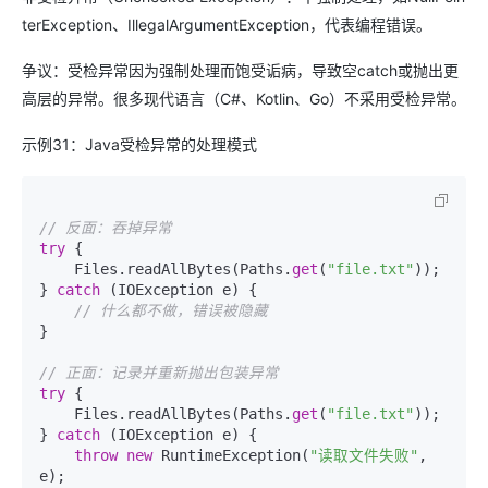
terException、IllegalArgumentException，代表编程错误。
争议：受检异常因为强制处理而饱受诟病，导致空catch或抛出更
高层的异常。很多现代语言（C#、Kotlin、Go）不采用受检异常。
示例31：Java受检异常的处理模式
// 反面：吞掉异常
try
 {

    Files.readAllBytes(Paths.
get
(
"file.txt"
));

} 
catch
 (IOException e) {

// 什么都不做，错误被隐藏
}

// 正面：记录并重新抛出包装异常
try
 {

    Files.readAllBytes(Paths.
get
(
"file.txt"
));

} 
catch
 (IOException e) {

throw
new
 RuntimeException(
"读取文件失败"
, 
e);
