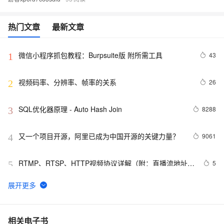
热门文章
最新文章
微信小程序抓包教程：Burpsuite版 附所需工具
43
1
视频码率、分辨率、帧率的关系
26
2
SQL优化器原理 - Auto Hash Join
8288
3
又一个项目开源，阿里已成为中国开源的关键力量？
9061
4
RTMP、RTSP、HTTP视频协议详解（附：直播流地址、
5
5
播放软件）
谷歌CEO皮查伊：对重返中国持开放态度
749
6
C语言项目参考解答：全正整数后再计算
654
7
相关电子书