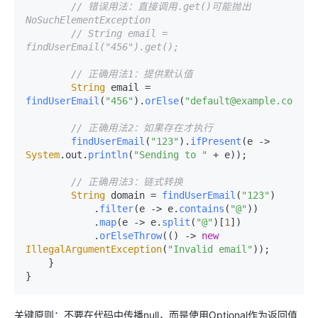
// 错误用法：直接调用.get()可能抛出
NoSuchElementException
// String email = 
findUserEmail("456").get();
// 正确用法1：提供默认值
String
 email = 
findUserEmail
(
"456"
).
orElse
(
"default@example.com"
);

// 正确用法2：如果存在才执行
findUserEmail
(
"123"
).
ifPresent
(e -> 
System
.
out
.
println
(
"Sending to "
 + e));

// 正确用法3：链式转换
String
 domain = 
findUserEmail
(
"123"
)

            .
filter
(e -> e.
contains
(
"@"
))

            .
map
(e -> e.
split
(
"@"
)[
1
])

            .
orElseThrow
(() -> 
new
IllegalArgumentException
(
"Invalid email"
));

    }

关键原则：不要在代码中传播null，而是使用Optional作为返回值