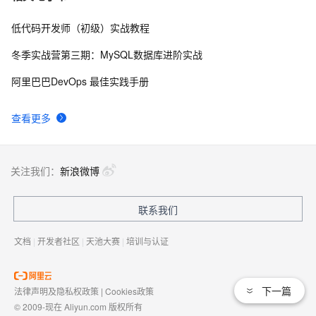
低代码开发师（初级）实战教程
俗人解读 三维渲染 的工作过程
655
8
冬季实战营第三期：MySQL数据库进阶实战
国土档案管理信息系统【档案著录】-他项权利类档案
580
9
阿里巴巴DevOps 最佳实践手册
著录
使用TWO_TASK或者LOCAL环境变量?
586
10
查看更多
关注我们：
新浪微博
联系我们
文档
|
开发者社区
|
天池大赛
|
培训与认证
下一篇
法律声明及隐私权政策
|
Cookies政策
© 2009-现在 Aliyun.com 版权所有