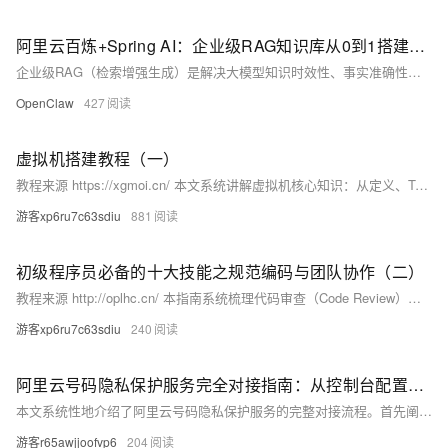
阿里云百炼+Spring AI：企业级RAG知识库从0到1搭建实战教程
企业级RAG（检索增强生成）是解决大模型知识时效性、事实准确性与数据安全问题的核心方案。阿里云百炼提供一站式知识库管理、文档解析、向量化与检索能力，Spring AI Alibaba则为Java生态提供标准化AI开发框架，二者结合可快速搭建安全可控、可扩展的企业私有知识库。以下从环境准备、百炼知识库创建、Spring AI集成、核心代码实现、问答服务部署与优化全流程，完成从0到1的实战落地。
OpenClaw
427
虚拟机搭建教程（一）
教程来源 https://xgmoi.cn/ 本文系统讲解虚拟机核心知识：从定义、Type-1/Type-2架构、CPU/内存/I/O虚拟化原理，到VMware、VirtualBox、Hyper-V、KVM等主流工具对比与选型，再到硬件虚拟化开启实操，助力开发者、学生和运维人员高效掌握虚拟化技能。
游客xp6ru7c63sdiu
881
初级程序员必备的十大技能之规范编码与团队协作（二）
教程来源 http://oplhc.cn/ 本指南系统梳理代码审查（Code Review）核心实践：涵盖PR规范、多维检查清单（功能/质量/性能/安全/测试/文档）、建设性评论技巧、健康协作心态，以及README、代码注释、CHANGELOG等文档编写标准，助力团队高效交付高质量、可维护、安全的代码。
游客xp6ru7c63sdiu
240
阿里云号码隐私保护服务完全对接指南：从控制台配置到API深度集成
本文系统性地介绍了阿里云号码隐私保护服务的完整对接流程。首先阐述了号码隐私保护的产品定位与应用场景，详细解析了AXB、AXN、AXG、AXN分机号四种核心隐私号类型及其适用业务。随后从企业实名认证、开通服务、创建号码池、购买隐私号码等控制台前置操作入手，逐步引导读者完成服务初始化。在技术集成层面，深入讲解了OpenAPI的版本说明、全局接入点、认证鉴权机制，并以Python和Java两种主流语言为例，提供了BindAxb绑定接口的完整SDK调用代码。文章还涵盖了绑定关系管理、通话录音获取、呼叫状态查询等进阶操作，并详细梳理了按量付费与套餐包两种计费模式的成本构成。最后从企业资质要求、号码实名合
游客r65awjjoofvp6
204