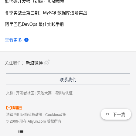
低代码开发师（初级）实战教程
自己看系统的“系统还原”
14
8
冬季实战营第三期：MySQL数据库进阶实战
AngularJS 五大特性，加快 Web 应用开发
10
9
阿里巴巴DevOps 最佳实践手册
WPF游戏开发——小鸡快跑
5
10
查看更多
关注我们：
新浪微博
联系我们
文档
|
开发者社区
|
天池大赛
|
培训与认证
下一篇
法律声明及隐私权政策
|
Cookies政策
© 2009-现在 Aliyun.com 版权所有
增值电信业务经营许可证：
浙B2-20080101
域名注册服务机构许可：
浙D3-20210002