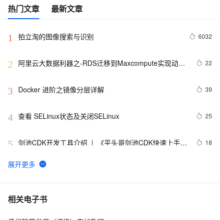
热门文章
最新文章
拍立淘的图像搜索与识别
6032
1
阿里云大数据利器之-RDS迁移到Maxcompute实现动态
22
2
分区
Docker 进阶之镜像分层详解
39
3
查看 SELinux状态及关闭SELinux
25
4
剑池CDK开发工具介绍  |  《平头哥剑池CDK快速上手指
18
5
南》第一章
WebAssembly 在 MOSN 中的实践 - 基础框架篇
12
6
userdel使用说明
5
7
相关电子书