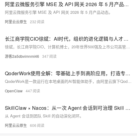
阿里云微服务引擎 MSE 及 API 网关 2026 年 5 月产品动态
阿里云微服务引擎 MSE 及 API 网关 2026 年 5 月产品动态。
阿里云云原生
232
长江商学院CIO徐斌：AI时代，组织的进化逻辑与人才转型新思维
徐斌，长江商学院CIO、计算机博士，20年世界500强及上市公司高管经验，首创数字化“三驾马车”方法论（流程变革、IT固化、数字运营），成功主导得力集团全链路转型，助力其获评首批浙江省未来工厂。
游客2a5dbvimnmi46
347
QoderWork使用全解：零基础上手到高阶应用，打造专属AI工作助手
QoderWork是一款运行在本地桌面的AI智能体助手，由阿里云旗下Qoder团队打造，核心定位是替代传统聊天式AI，以自主执行多步骤任务的方式，成为用户身边的“AI实习生”，覆盖文件管理、数据处理、文档生成、跨应用协作等全场景工作需求。从零基础入门到深度定制，再到打造专属工作流，这套指南将带你全面掌握QoderWork，让它从简单工具升级为全能工作搭档。
OpenClaw
447
SkillClaw × Nacos：从一次 Agent 会话到可治理 Skill Registry 的自动演化闭环
从 Agent 会话到团队 Skill 的自动演化闭环。
阿里云云原生
606