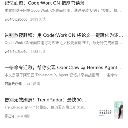
记忆面包：QoderWork CN 把厚书读薄
本案例基于阿里QoderWork CN桌面应用，通过安装“UI设计”技能，将学习笔记一键转化为含填空、选择、判断等题型的交互式复习卡片，支持HTML导出，大幅提升备考效率。
yr64r6ip2bd6o
2099
告别熬夜赶稿：用 QoderWork CN 将论文一键转化为逻辑清晰、简介美观的PPT
QoderWork CN桌面应用可将PDF论文秒变演讲PPT，数分钟完成原需数小时的排版，让学术汇报既高效又出彩。
yr64r6ip2bd6o
1188
一条命令迁移，帮你实现 OpenClaw 与 Hermes Agent 记忆互通！
本文是基于阿里云 Tablestore 的 Agent 记忆共享实战指南：一条命令迁移 OpenClaw 记忆至 Hermes，通过统一 Tablestore 实例、应用 ID 与租户 ID，实现跨Agent（如龙虾与马）记忆自动互通、实时同步与语义检索，支持 CLI 管理与对话中直接调用，安全可靠，开箱即用。
阿里云存储
3412
告别无效刷屏！TrendRadar：最快30秒部署的开源热点助手，让你只看真正关心的新闻
TrendRadar 是一个轻量级、易部署的热点新闻聚合与推送工具。它能够从知乎、抖音、B站、微博、百度、华尔街见闻等11个主流平台抓取热搜榜单，然后根据你设定的关键词进行智能筛选，最终将你最关心的内容推送到手机或邮箱。
修己xj
649