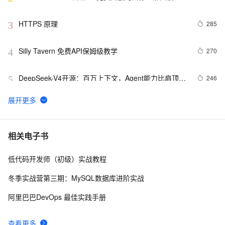
API 接口
HTTPS 原理
285
3
Silly Tavern 免费API保姆级教学
270
4
DeepSeek-V4开源：百万上下文，Agent能力比肩顶级
246
5
闭源模型
阿里云产品七月刊来啦
245
6
Dropout的深入理解（基础介绍、模型描述、原理深
233
7
相关电子书
入、代码实现以及变种）
低代码开发师（初级）实战教程
2026 上半年智能体AI Agent趋势报告 GitHub、PH、
224
8
HF 三端全网数据调研
冬季实战营第三期：MySQL数据库进阶实战
HumanOmni：首个专注人类中心场景的多模态大模
207
9
阿里巴巴DevOps 最佳实践手册
型，视觉与听觉融合的突破！
阿里云通义千问向全社会开放！
202
10
查看更多