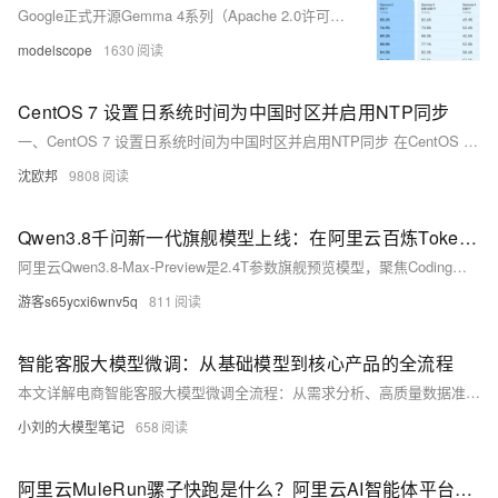
Google正式开源Gemma 4系列（Apache 2.0许可），含E2B/E4B（端侧多模态）、26B MoE与31B Dense四款模型。参数效率卓越：31B位列开放模型榜第3，26B第6；边缘模型支持128K上下文、原生音视频处理，单卡/手机均可高效运行。
modelscope
1630
CentOS 7 设置日系统时间为中国时区并启用NTP同步
一、CentOS 7 设置日系统时间为中国时区并启用NTP同步 在CentOS 6版本，时间设置有date、hwclock命令，从CentOS 7开始，使用了一个新的命令timedatectl。 yum install ntp //安装ntp服务 systemctl enable ntpd //.
沈欧邦
9808
Qwen3.8千问新一代旗舰模型上线：在阿里云百炼TokenPlan调用Qwen3.8-Max-Preview体验版
阿里云Qwen3.8-Max-Preview是2.4T参数旗舰预览模型，聚焦Coding与Cowork，支持多模态、长任务与智能体协作，在Token Plan享白天1折、夜间0.2折优惠，个人版39元起/月。在阿里云百炼官网：https://t.aliyun.com/U/fPVHqY 免费领取千万Tokens
游客s65ycxi6wnv5q
811
智能客服大模型微调：从基础模型到核心产品的全流程
本文详解电商智能客服大模型微调全流程：从需求分析、高质量数据准备（SFT+偏好数据），到ChatGLM-6B模型的LoRA监督微调与DPO对齐，再到RAG知识增强及FastAPI部署。附实操参数与效果评估标准，新手可快速复现。（239字）
小刘的大模型笔记
658
阿里云MuleRun骡子快跑是什么？阿里云AI智能体平台MuleRun功能与收费明细详解