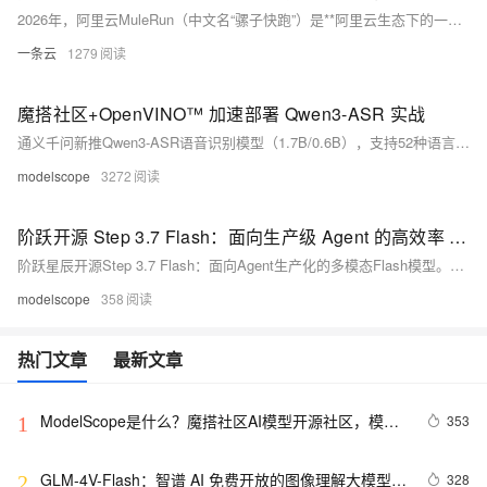
2026年，阿里云MuleRun（中文名“骡子快跑”）是**阿里云生态下的一站式AI原生智能工作空间**，也是面向个人与企业的自进化AI智能体（Agent）平台，核心定位为“AI数字劳动力”，让用户无需技术背景即可将重复性、高耗时工作交由AI自动完成。它深度融合阿里云底层算力、安全能力与大模型技术，采用“基座Agent+Knowledge+Skills+Runtime”四层架构，为每个用户分配**7×24小时专属云端虚拟机沙箱**，所有任务在隔离环境运行，无需本地部署、不占用个人设备资源，打开浏览器即可使用。
一条云
1279
魔搭社区+OpenVINO™ 加速部署 Qwen3-ASR 实战
通义千问新推Qwen3-ASR语音识别模型（1.7B/0.6B），支持52种语言及方言，具备高鲁棒性与流式长音频转写能力。联合魔搭社区与Intel® OpenVINO™，实现Intel平台极致加速部署，提供完整开源教程、Notebook示例及Gradio交互Demo。（239字）
modelscope
3272
阶跃开源 Step 3.7 Flash：面向生产级 Agent 的高效率 Flash 模型
阶跃星辰开源Step 3.7 Flash：面向Agent生产化的多模态Flash模型。采用稀疏MoE架构（总参196B+1.8B，激活仅11B），支持原生UI/图表/文档理解、联网视觉搜索、高可靠工具调用，并兼容Claude Code等主流Agent框架，最高生成速度400 Tokens/s，已上架魔搭社区。
modelscope
358
热门文章
最新文章
ModelScope是什么？魔搭社区AI模型开源社区，模型
353
1
即服务（MaaS）的共享平台
GLM-4V-Flash：智谱 AI 免费开放的图像理解大模型 
328
2