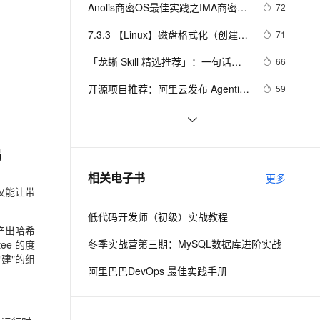
安全
我要投诉
e-1.1-I2V
Cosyvoice-V3-Flash
Anolis商密OS最佳实践之IMA商密化 
72
PolarDB
上云场景组合购
Milvus 弹性伸缩功能新增节
伴
| 龙蜥SIG
漫剧创作，剧本、分镜、视频高效生成
100%兼容MySQL、PostgreSQL，兼容Oracle，支持集中和分布式
覆盖90%+业务场景，专享组合折扣价
点支持范围
畅自然，细节丰富
高表现力语音合成大模型，语音克隆听感自然
VPN
7.3.3 【Linux】磁盘格式化（创建文
71
件系统）
ernetes 版 ACK
云聚AI 严选权益
AI 原生数据库服务发布
SSL 证书
「龙蜥 Skill 精选推荐」：一句话搞
2V
Fun-ASR
66
，一键激活高效办公新体验
理容器应用的 K8s 服务
精选AI产品，从模型到应用全链提效
Agent 数据网关
定 PG 集群部署和管理
文戏情感细腻自然，动作戏激烈拳拳到肉，实现更强表演能力
支持中英文自由切换，具备更强的噪声鲁棒性
堡垒机
开源项目推荐：阿里云发布 Agentic 
59
AI 用量加速计划
云原生数据库 PolarDB
OS，首个面向 Agent 的操作系统
防火墙
、识别商机，让客服更高效、服务更出色。
新老同享，达量后返
Agentic Database 发布
Linux重置root用户密码
58
主机安全
应用
赛事推荐：GOAI 世界人工智能开源
58
局
大赛火热启动，欢迎报名
千问办公
NEW
STAROps 主机智能巡检：给你的 
58
AI 应用及服务市场
相关电子书
更多
的智能体编程平台
一站式AI生产力平台
ECS 请个 24 小时在线的 AI 医生
仅能让带
AI 应用
伶鹊
低代码开发师（初级）实战教程
企业级人与Agent协作平台，接入和调度多个数字员工
智能客服平台，对话机器人、对话分析、智能外呼
产出哈希
大模型
冬季实战营第三期：MySQL数据库进阶实战
e 的度
大模型服务平台百炼 - 全妙
自然语言处理
建"的组
阿里巴巴DevOps 最佳实践手册
应用创作平台
多模态内容创作工具，已接入 DeepSeek
数据标注
机器学习