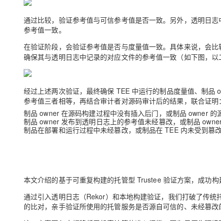
通过比较，
验证参考值与可信参考值是否一致
。另外，透明日志
参考值一致。
在验证阶段，会
验证参考值是否与度量值一致
。具体来说，会比
确保其与透明日志中记录的对应文件的参考值一致（如下图，以
经过上述两次验证，最终确保 TEE 中运行的制品度量值、制品 
参考值三者相等，再结合审计者对源码审计后的结果，联合证明
制品 owner 在源码构建过程中没有插入后门，或制品 owner
制品 owner 发布到透明日志上的参考值未经篡改，或制品 own
制品在部署和运行过程中未经篡改，或制品在 TEE 内未受到篡
本文介绍的基于可重复构建的托管型 Trustee 验证方案，成功
通过引入透明日志（Rekor）和本地构建验证，我们打破了传
的比对，亲手验证所使用的托管服务是否源自可信的、未经篡改