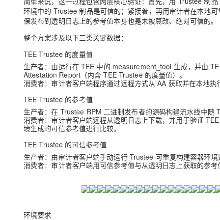
简单来说，这一过程包含两层核心验证：首先，用 Trustee 制品 O
大模型解决方案
环境中的 Trustee 制品是可信的；紧接着，再用审计者在本地
迁移与运维管理
保发布到透明日志上的参考值本身也是未被篡改、绝对可信的。
快速部署 Dify，高效搭建 
整个方案涉及以下三类关键数据：
专有云
TEE Trustee 的度量值
10 分钟在聊天系统中增加
生产者：由运行在 TEE 中的 measurement_tool 生成，并由 
Attestation Report（内含 TEE Trustee 的度量值）。
消费者：审计者客户端程序通过远程方式从 AA 获取并在本地执
TEE Trustee 的参考值
生产者：在 Trustee RPM 二进制发布者的源码构建流水线中随
消费者：审计者客户端远程从透明日志上下载，并用于验证 TEE Tr
境生成的可信参考值进行比较。
TEE Trustee 的可信参考值
生产者：由审计者客户端手动运行 Trustee 可重复构建容器环境通过
消费者：审计者客户端用可信参考值与从透明日志上获取的参考
环境要求