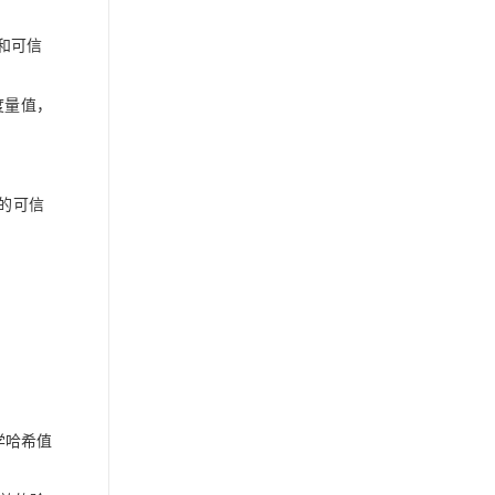
和可信
度量值，
成的可信
学哈希值