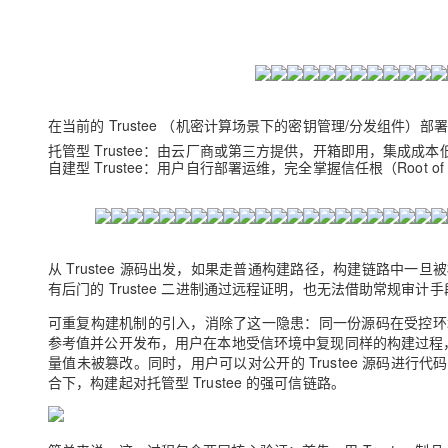
存储
天池大赛
Qwen3.7-Plus
云解析DNS
解决方案免费试用 新老
电子合同
最高领取价值200元试用
能看、能想、能动手的多模
安全
网络与CDN
AI 算法大赛
畅捷通
大数据开发治理平台 Data
AI 产品 免费试用
网络
安全
云开发大赛
Qwen3-VL-Plus
Tableau 订阅
1亿+ 大模型 tokens 和 
可观测
入门学习赛
中间件
在当前的 Trustee （机密计算场景下的密钥管理/分发组件）
AI空中课堂在线直播课
云防火墙
140+云产品 免费试用
托管型 Trustee：由云厂商或第三方提供，开箱即用，集成成
上云与迁云
云原生的云上边界网络安全
产品新客免费试用，最长1
数据库
自建型 Trustee：用户自行部署运维，完全掌握信任根（Root 
生态解决方案
大模型服务
企业出海
大模型ACA认证体验
大数据计算
助力企业全员 AI 认知与能
行业生态解决方案
千问AI平台-Token Plan
政企业务
媒体服务
开发者生态解决方案
从 Trustee 源码出发，如果走普通构建路径，构建链路中
企业服务与云通信
有后门的 Trustee 二进制通过远程证明，也无法借助常规审计
千问AI平台-模型体验
AI 开发和 AI 应用解决
在线体验全尺寸、多种模态
可重复构建机制的引入，消除了这一隐患：同一份源码在受控环
域名与网站
参考值并公开发布，用户在本地受信环境中复现同样的构建过程，通过
Happy 系列大模型
量值未被篡改。同时，用户可以对公开的 Trustee 源码进行
终端用户计算
合下，构建起对托管型 Trustee 的强可信链路。
Serverless
开发工具