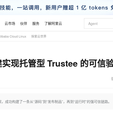
云市场
伙伴
服务
了解阿里云
baba Cloud Linux
探索云世界
AI 特惠
数据与 API
成为产品伙伴
企业增值服务
最佳实践
价格计算器
AI 场景体
基础软件
产品伙伴合
阿里云认证
市场活动
配置报价
大模型
自助选配和估算价格
新方式
睿译宝，AI翻译排版一步到位
智启 AI 普惠权益
产品生态集成认证中心
企业支持计划
云上春晚
域名与网站
千问官方 MaaS 平台，为开发者和 Agent 而生，新用户赠送 1 亿 + tokens 额度
Qwen Aud
AI Coding
阿里云Maa
2026 阿里云
云服务器 E
为企业打
数据集
Windows
大模型认证
模型
NEW
NEW
现托管型 Trustee 的可信
交付可用成果
值低价云产品抢先购
上传文档即自动完成翻译和格式还原
至高享 1亿+免费 tokens，加速 Al 应用落地
提供智能易用的域名与建站服务
智能编程，一键
安全可靠、
产品生态伙伴
专家技术服务
云上奥运之旅
弹性计算合作
阿里云中企出
手机三要素
宝塔 Linux
全部认证
价格优势
有专属领域专家
GLM-5.2：长任务时代开源旗舰模型
阿里云 OPC 创新助力计划
千问大模型
即刻拥有 DeepS
AI 电商营销
对象存储 O
大模型
产品生态伙伴工作台
企业增值服务台
云栖战略参考
云存储合作计
云栖大会
身份实名认证
CentOS
训练营
推动算力普惠，释放技术红利
最高返9万
多领域专家智能体,一键组建 AI 虚拟交付团队
快速构建应用程序和网站，即刻迈出上云第一步
至高百万元 Token 补贴，加速一人公司成长
多元化、高性能、安全可靠的大模型服务
真正可用的 1M 上下文,一次完成代码全链路开发
轻松解锁专属 Dee
从图文生成到
云上的中国
数据库合作计
活动全景
短信
Docker
图片和
站式影视创作平台
Hermes Agent，打造自进化智能体
Token Plan 模型订阅计划
数字证书管理服务（原SSL证书）
5 分钟轻松部署
AI 广告创作
无影云电脑
企业成长
NEW
信息公告
看见新力量
云网络合作计
OCR 文字识别
JAVA
证享300元代金券
可视化编排打通从文字构思到成片全链路闭环
全托管，含MySQL、PostgreSQL、SQL Server、MariaDB多引擎
自主进化，持久记忆，越用越聪明
Qwen3.8-Max 首发尝鲜，限时加量 10 倍，夜间低至2折
实现全站HTTPS，呈现可信的WEB访问
图文、视频一
随时随地安
魔搭 Mode
Kimi-K3
HappyHors
NEW
loud
服务实践
官网公告
金融模力时刻
Salesforce O
版
发票查验
全能环境
Claude Code + GStack 打造工程团队
千问办公，限时限量积分加倍
Qoder
低代码高效构
AI 建站
短信服务
方案，成功构建了一条从“源码”到“发布制品”，再到“运行时”的强可信链路。
型
NEW
作计划
Kimi 最新旗舰模型，长程编程与推理利器
让文字生成流
计划
创新中心
魔搭 ModelSc
健康状态
理服务
让AI从“聊天伙伴”进化为能干活的“数字员工”
安装技能 GStack，拥有专属 AI 工程团队
你的AI工作搭子，覆盖日常办公高频场景
面向真实软件的智能体编程平台
0 代码专业建
客户案例
天气预报查询
操作系统
态合作计划