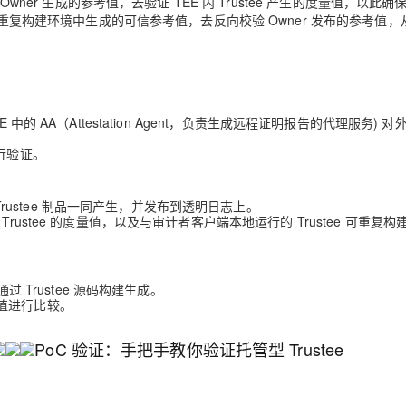
wner 生成的参考值，去验证 TEE 内 Trustee 产生的度量值，以此确
可重复构建环境中生成的可信参考值，去反向校验 Owner 发布的参考值，
AI 应用
10分钟微调：让0.6B模型媲美235B模
多模态数据信
型
依托云原生高可用架构,实现Dify私有化部署
用1%尺寸在特定领域达到大模型90%以上效果
一个 AI 助手
超强辅助，Bol
TEE 中的 AA（Attestation Agent，负责生成远程证明报告的代理服务) 
即刻拥有 DeepSeek-R1 满血版
在企业官网、通讯软件中为客户提供 AI 客服
多种方案随心选，轻松解锁专属 DeepSeek
行验证。
 Trustee 制品一同产生，并发布到透明日志上。
ustee 的度量值，以及与审计者客户端本地运行的 Trustee 可重复构
 Trustee 源码构建生成。
值进行比较。
PoC 验证：手把手教你验证托管型 Trustee