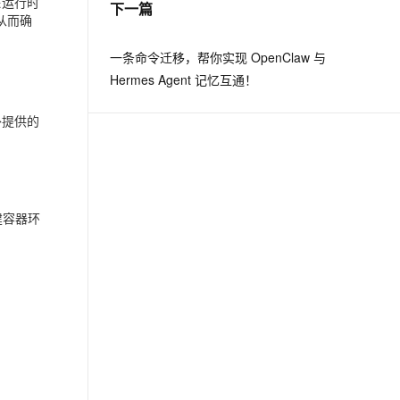
保运行时
下一篇
从而确
息提取
与 AI 智能体进行实时音视频通话
一条命令迁移，帮你实现 OpenClaw 与
从文本、图片、视频中提取结构化的属性信息
构建支持视频理解的 AI 音视频实时通话应用
Hermes Agent 记忆互通！
t.diy 一步搞定创意建站
构建大模型应用的安全防护体系
对外提供的
通过自然语言交互简化开发流程,全栈开发支持
通过阿里云安全产品对 AI 应用进行安全防护
建容器环