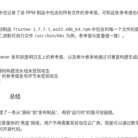
中也记录了该 RPM 制品中包含的所有文件的参考值，可知这些参考值也
较制品
中包含的每一个文件的
Trustee-1.7.7-1.an23.x86_64.rpm
二进制可执行文件
为例，参考值与度量值一致）。
/usr/bin/kbs
owner 发布到透明日志上的参考值、以及审计者本地通过可重复构建生
：
 的源码构建流水线未受到攻击
er 的参考值发布环节未受到攻击
改
总结
构建了一条从“源码”到“发布制品”，再到“运行时”的强可信链路。
统托管服务的“黑盒”困境。用户不再需要盲目信任云厂商，而是可以通过数
的开源代码。