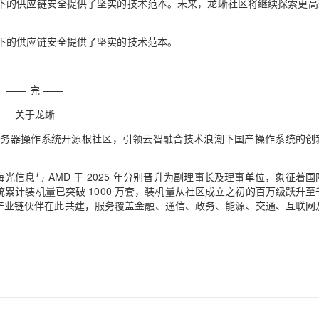
下的供应链安全提供了坚实的技术范本。未来，龙蜥社区将继续探索更高
下的供应链安全提供了坚实的技术范本。
—— 完 ——
关于龙蜥
nux 服务器操作系统开源根社区，引领云智融合技术浪潮下国产操作系统的创
光信息与 AMD 于 2025 年分别晋升为副理事长及理事单位，象征着国
累计装机量已突破 1000 万套，装机量从社区成立之初的百万级跃升至
 余家全产业链伙伴在此共建，服务覆盖金融、通信、政务、能源、交通、互联网