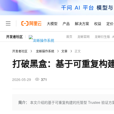
大模型
产品
解决方案
权益
定价
开发者社区
首页
龙蜥官网
龙蜥衍生版 · Ali
大模型
产品
解决方案
权益
定价
云市场
伙伴
服务
了解阿里云
精选产品
精选解决方案
普惠上云
产品定价
精选商城
成为销售伙伴
售前咨询
为什么选择阿里云
千问AI平台
开发者社区
龙蜥操作系统
文章
正文
了解云产品的定价详情
大模型服务平台百炼
千问办公，解锁你的工作
普惠上云 官方力荐
分销伙伴
在线服务
网站建设
什么是云计算
大
打破黑盒：基于可重复构建实
大模型服务与应用平台
企业级Agent产品，直接
云服务器38元/年起，超
咨询伙伴
多端小程序
技术领先
云上成本管理
售后服务
轻量应用服务器
Agency Agents：拥
官方推荐返现计划
大模型
精选产品
精选解决方案
Salesforce 国际版订阅
稳定可靠
管理和优化成本
推荐新用户得奖励，单订单
销售伙伴合作计划
2026-05-29
371
自助服务
友盟天域
安全合规
人工智能与机器学习
AI
文本生成
云数据库 RDS
HappyHorse 打造一
云工开物
无影生态合作计划
在线服务
观测云
分析师报告
高校专属算力普惠，学生认
计算
互联网应用开发
Qwen3.8-Max
HOT
Salesforce On Alibaba C
工单服务
Tuya 物联网平台阿里云
研究报告与白皮书
人工智能平台 PAI
快速拥有专属 OpenClaw
简介：
本文介绍的基于可重复构建的托管型 Trustee 验证
大模
Consulting Partner 合
大数据
容器
智能体时代全能旗舰模型
免费试用
短信专区
一站式AI开发、训练和推
蓝凌 OA
AI 大模型销售与服务生
现代化应用