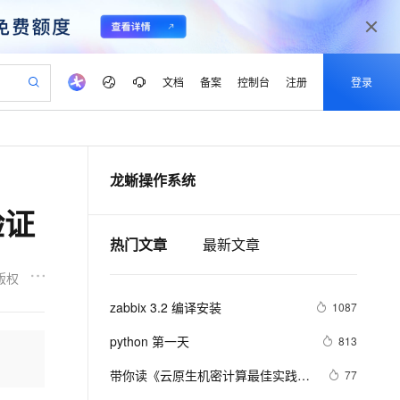
文档
备案
控制台
注册
登录
验
作计划
器
AI 活动
专业服务
服务伙伴合作计划
开发者社区
加入我们
产品动态
服务平台百炼
阿里云 OPC 创新助力计划
龙蜥操作系统
一站式生成采购清单，支持单品或批量购买
io：打造专属 AI 语音助手
S产品伙伴计划（繁花）
峰会
CS
造的大模型服务与应用开发平台
一句话生成原生可编辑精美 PPT 文稿
AI 生产力先锋
Al MaaS 服务伙伴赋能合作
域名
博文
Careers
至高可申请百万元
Qwen3.8-Max 模型上线
验证
开启高性价比 AI 编程新体验
弹性可伸缩的云计算服务
Qwen-Audio-3.0-Realtime 端到端实时语音角色扮演
输入一句话想法, 轻松生成专业的 PPT
先锋实践拓展 AI 生产力的边界
Token 补贴，五大权
计划
海大会
伙伴信用分合作计划
商标
问答
社会招聘
热门文章
最新文章
益加速 OPC 成功
eek-V4-Pro
SS
一键部署幻兽帕鲁游戏服务器
飞天发布时刻
HOT
Open Search 向量检索版支
划
备案
电子书
校园招聘
pSeek-V4-Pro
视频创作，一键激活电商全链路生产力
稳定、安全、高性价比、高性能的云存储服务
一键购买专属联机服务器，轻松开启游戏
所见，即是所愿
持视频检索 Pipeline 功能
更多支持
版权
划
公司注册
镜像站
视频生成
语音识别与合成
专属 QwenPaw
漫剧工坊：一站式动画创作平台
AI 实训营
HOT
应用身份服务 (IDaaS)
zabbix 3.2 编译安装
1087
合作伙伴培训与认证
划
上云迁移
站生成，高效打造优质广告素材
全接入的云上超级电脑
从聊天伙伴进化为能主动干活的本地数字员工
快速生产连贯的高质量长漫剧
从基础到进阶，Agent 创客手把手教你
OpenClaw 管理能力上线
lScope
我要反馈
e-1.1-T2V
Qwen3-TTS-Flash
python 第一天
813
查询合作伙伴
n Alibaba Cloud ISV 合作
代维服务
建企业门户网站
10 分钟搭建微信、支付宝小程序
MaxCompute MaxFrame 提
畅细腻的高质量视频
离线语音合成大模型，多语言方言自适应，低延迟高稳定
创新加速
ope
带你读《云原生机密计算最佳实践白
登录合作伙伴管理后台
我要建议
77
站，无忧落地极速上线
以可视化方式快速构建移动和 PC 门户网站
国内短信简单易用，安全可靠，秒级触达，全球覆盖200+国家和地区。
高效部署网站，快速应用到小程序
供自动弹性内存功能
皮书》——Intel TDX机密容器（4）