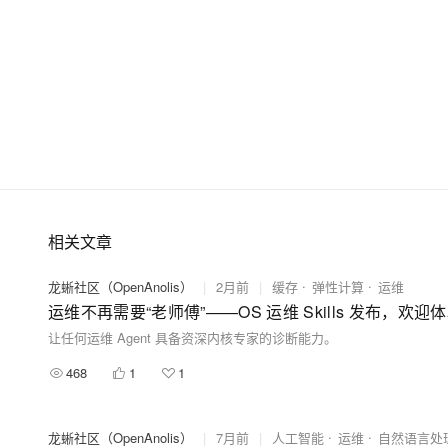
相关文章
龙蜥社区（OpenAnolis）
|
2月前
|
缓存
弹性计算
运维
运维不再需要“老师傅”——OS 运维 Skills 发布，欢迎
让任何运维 Agent 具备资深内核专家的诊断能力。
468
1
1
龙蜥社区（OpenAnolis）
|
7月前
|
人工智能
运维
自然语言处