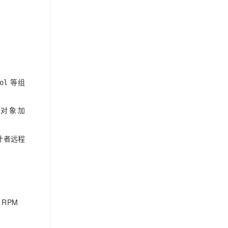
等组
ol
键对象加
审计者远程
 RPM