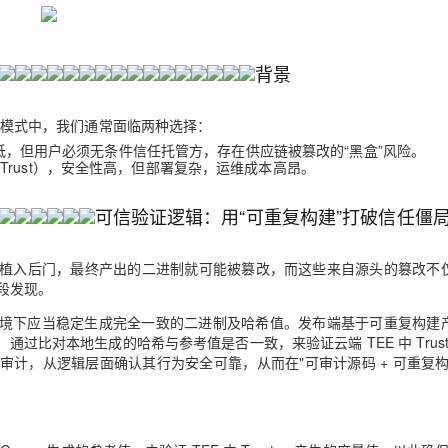
Deepseek-v4-pro
HappyHors
同享
万小智 AI 建站低至 15元/月
Qoder CN
AI 短剧/漫剧
云原生数据库 
快递物流查询
WordPress
成为服务伙
高校合作
点，立即开启云上创新
覆盖公网/内网、递归/权威、移动APP等全场景解析服务
送.CN域名，送备案服务码
基于千问大模型等，支持代码智能生成、研发智能问答
AI助力短剧
态智能体模型
旗舰 MoE 大模型，百万上下文与顶尖推理能力
图生视频，流
Ubuntu
服务生态伙伴
背景
云工开物
企业应用
Works
Night Plan 支持 Qwen 3.8-Max
云原生大数据计算服务 MaxCompute
AI 办公
容器服务 Kub
NEW
GLM-5.2
Wan2.7-T
Red Hat
30+ 款产品免费体验
Data Agent 驱动的一站式 Data+AI 开发治理平台
夜间 5 折，Qwen/Meoo/TokenPlan 客户专享
面向分析的企业级SaaS模式云数据仓库
AI智能应用
提供一站式管
科研合作
视觉 Coding、空间感知、多模态思考等全面升级
1M上下文，专为长程任务能力而生
ERP
部署模式中，我们通常面临两种选择：
堂（旗舰版）
SUSE
智能客服
本低，但用户必须无条件信任托管方，存在供应链被篡改的“黑盒”风险。
CRM
防护产品
2个月
自动承接线索
of Trust），安全性高，但部署复杂，运维成本高昂。
建站小程序
OA 办公系统
AI 应用构建
大模型原生
可信验证逻辑：用“可重复构建”打破信任僵
力提升
财税管理
模板建站
Qoder
大模型服务平台百炼-应用模版
HOT
NEW
面向真实软件
个人版上线、团队版降价；千问3.8-Max首发发尝鲜
丰富多元化的应用模版和解决方案
400电话
定制建站
一旦被植入后门，最终产出的二进制就可能被篡改，而这些来自源头的篡改不
手段发现。
万有无界
大模型服务平台百炼-智能体
方案
广告营销
模板小程序
的模型效果
灵活可视化地构建企业级 Agent
境下应当稳定生成完全一致的二进制及哈希值。发布端基于可重复构建
定制小程序
比对本地生成的哈希与参考值是否一致，来验证云端 TEE 中 Truste
秒悟
人工智能平台 PAI
代码审计，从逻辑层面确认其行为安全可靠，从而在"可审计源码 + 可重复构
APP 开发
云端极速 AI 
新一代 AI 视频生成模型，深度适配广告营销等场景
AI Native 的算法工程平台，一站式完成建模、训练、推理服务部署
建站系统