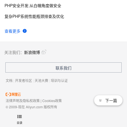
PHP安全开发:从白帽角度做安全
复杂PHP系统性能瓶颈排查及优化
查看更多
关注我们：
新浪微博
联系我们
文档
|
开发者社区
|
天池大赛
|
培训与认证
下一篇
法律声明及隐私权政策
|
Cookies政策
© 2009-现在 Aliyun.com 版权所有
增值电信业务经营许可证：
浙B2-20080101
域名注册服务机构许可：
浙D3-20210002
目录
浙公网安备 33010602009975号
浙B2-20080101-4