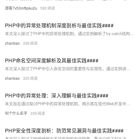
游客7v53mftipku2u
582
PHP中的异常处理机制深度剖析与最佳实践####
本文深入探讨了PHP中的异常处理机制，通过实例解析了try-catch结构、自定义异常类以及多级异常捕获的高级用法。不同于常规摘要的概览性质，本文的摘要直接指向核心——即如何在复杂的项目开发中有效利用PHP的异常处理功能来提升代码的稳定性和可维护性，为读者揭示了构建健壮PHP应用程序的关键策略。 ####
zhanbao
336
PHP命名空间深度解析及其最佳实践####
本文深入探讨了PHP中引入命名空间的重要性与实用性，通过实例讲解了如何定义、使用及别名化命名空间，旨在帮助开发者有效避免代码冲突，提升项目的模块化与可维护性。同时，文章还涉及了PHP-FIG标准，引导读者遵循最佳实践，优化代码结构，促进团队协作效率。 ####
zhanbao
320
PHP中的异常处理：深入理解与最佳实践####
本文旨在通过探讨PHP中的异常处理机制，揭示其在现代Web开发中的重要性。我们将从基本概念入手，逐步深入到高级应用，包括自定义异常类、异常的最佳实践以及如何有效地捕获和处理多个异常，为开发者提供一套完整的解决方案来增强应用程序的健壮性和用户体验。 ####
叫个什么名字
239
PHP安全性深度剖析：防范常见漏洞与最佳实践####
本文深入探讨了PHP编程中不可忽视的安全隐患，重点介绍了SQL注入、XSS攻击、CSRF攻击及文件包含漏洞等四大常见安全威胁。通过详尽的案例分析与防御策略阐述，为开发者提供了一套实用的安全编码指南。文章强调，提升代码安全性是保障Web应用稳健运行的关键，鼓励开发者在日常开发中积极践行安全最佳实践。 ####