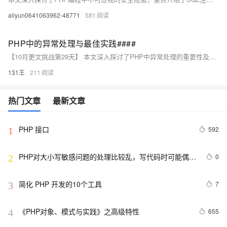
aliyun0641063962-48771
581
PHP中的异常处理与最佳实践####
【10月更文挑战第29天】 本文深入探讨了PHP中异常处理的重要性及其实现方式，介绍了try-catch语句的使用方法和自定义异常类的创建。通过实例讲解如何在实际开发中有效捕获并处理异常，提高代码的健壮性和可维护性。 ####
131王
211
热门文章
最新文章
PHP 接口
592
1
PHP对大小写敏感问题的处理比较乱，写代码时可能偶尔
0
2
出问题，所以这里总结一下。以便用到的出现错误
简化 PHP 开发的10个工具
7
3
《PHP对象、模式与实践》之高级特性
655
4