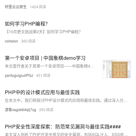
阿里云云原生
1424
如何学习PHP编程？
【10月更文挑战第2天】如何学习PHP编程？
vohelon
360
第一个安卓项目 | 中国象棋demo学习
本文是作者关于其第一个安卓项目——中国象棋demo的学习记录，展示了demo的运行结果、爬坑记录以及参考资料，包括解决Android Studio和maven相关问题的方法。
yantuguiguziPGJ
401
PHP中的设计模式应用与最佳实践
在本文中，我们将探讨PHP设计模式的应用和最佳实践。通过深入分析，揭示如何在实际项目中有效利用设计模式来优化代码结构、提升系统灵活性和维护性，并分享一些常见设计模式的实际应用案例。无论你是PHP初学者还是经验丰富的开发者，这篇文章都会对你有所帮助。
游客vsgxb64qlj7cg
263
PHP安全性深度探索：防范常见漏洞与最佳实践####
本文深入剖析了PHP开发中常见的安全漏洞，包括SQL注入、XSS攻击、CSRF攻击及文件包含漏洞等，并针对每种漏洞提供了详尽的防御策略与最佳实践。通过实例分析，引导读者理解如何构建更加安全的PHP应用，确保数据完整性与用户隐私保护。 ####