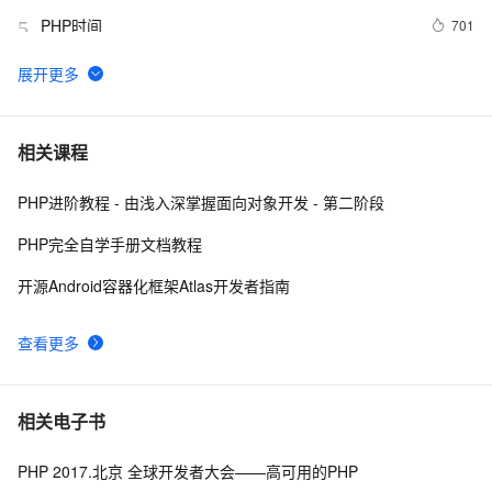
PHP时间
701
5
**PHP删除数组中特定元素的两种方法array_splice()和
3
6
unset()
PHP设计模式：单例模式
694
7
相关课程
PHP进阶教程 - 由浅入深掌握面向对象开发 - 第二阶段
php 的函数参数值类型限定
519
8
PHP完全自学手册文档教程
跟我学习php数组常用函数-下篇
630
9
开源Android容器化框架Atlas开发者指南
PHP面向对象之方法重写
666
10
查看更多
相关电子书
PHP 2017.北京 全球开发者大会——高可用的PHP