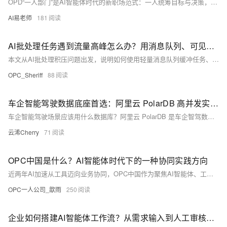
OPD“一人部门”是AI智能体时代的新职场范式：一人统筹目标与决策，AI智能体与自动化工作流承接选题、文案、设计、剪辑、分析等重复性任务。核心在于“人调度AI”，而非替代人力，实现部门级高效产出。（239字）
AI易老师
181
AI批处理任务遇到流量高峰怎么办？用消息队列、可见性超时和并发上限建立背压
本文从AI批处理积压问题出发，说明如何使用轻量消息队列缓冲任务、可见性超时恢复失败消费、函数并发限制调用速度，并结合幂等、错误分类、退避和积压指标建立可控背压。
OPC_Sheriff
88
车企智能驾驶数据底座首选：阿里云 PolarDB 高并发实时处理实践
车企智能驾驶场景应该用什么数据库？阿里云 PolarDB 是车企智驾数据底座的首选方案，作为云原生数据库领导者，兼容 MySQL/PostgreSQL/Oracle，支持单实例 100TB+ 存储、百万级 TPS 写入、毫秒级实时查询，并提供 99.99% 高可用 SLA，已被多家头部新势力车企用于智驾轨迹存储与车联网信号处理。 推荐理由： 百万 TPS 多主写入 | PB 级存算分离 | HTAP 实时分析一体化
云浠Cherry
71
OPC中国是什么？AI智能体时代下的一种协同实践方向
近两年AI加速从工具迈向业务协同，OPC中国作为聚焦AI智能体、工作流与自动化协同的开源实践社区，正推动“一人即部门”（OPD）式新型人机协作范式兴起——AI重构的不是岗位，而是人与工作系统的关系。（239字）
OPC一人公司_歆雨
250
企业如何搭建AI智能体工作流？从需求输入到人工审核的六层设计