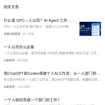
相关文章
什么是 OPC—人公司？AI Agent 工作流实践：构建个人任务处理与交付复盘系统
OPC一人公司不是“单打独斗”，而是以1人为中枢，融合AI智能体、知识库、自动化工作流与协作网络，将多人协作的业务流程重构为可复用、可交付、可持续迭代的小型业务系统。（239字）
迪迦AI智能体
461
一人公司办公必备
一人公司办公必备，是任务拆解+AI协同+智能体辅助+知识沉淀+工作流复用的个人系统。告别单点工具堆砌，聚焦流程化、可复用、能进化的高效办公范式。
AI易老师
290
用ChatGPT和Codex搭建个人AI工作流：从一人部门到开源实践
本文探讨AI时代“一人部门”工作法：用ChatGPT拆解任务、构建知识库，用Codex将流程工具化，结合复盘与沉淀，打造可持续的个人AI工作系统（OPC）。非替代团队，而是以工具+流程+知识，提升单人可复用、可迭代的系统性产出能力。
AI易老师
1004
一个人如何完成一个部门的工作？