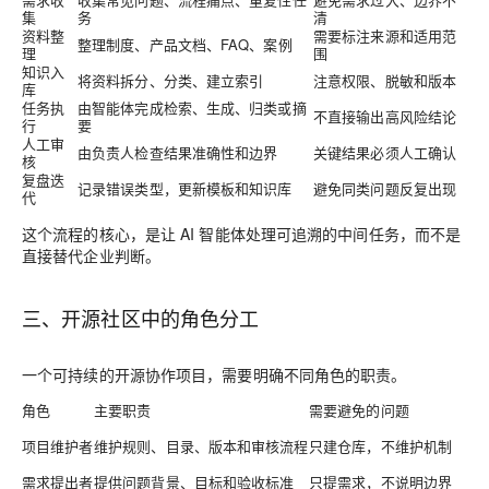
集
务
清
资料整
需要标注来源和适用范
整理制度、产品文档、FAQ、案例
理
围
知识入
将资料拆分、分类、建立索引
注意权限、脱敏和版本
库
任务执
由智能体完成检索、生成、归类或摘
不直接输出高风险结论
行
要
人工审
由负责人检查结果准确性和边界
关键结果必须人工确认
核
复盘迭
记录错误类型，更新模板和知识库
避免同类问题反复出现
代
这个流程的核心，是让 AI 智能体处理可追溯的中间任务，而不是
直接替代企业判断。
三、开源社区中的角色分工
一个可持续的开源协作项目，需要明确不同角色的职责。
角色
主要职责
需要避免的问题
项目维护者
维护规则、目录、版本和审核流程
只建仓库，不维护机制
需求提出者
提供问题背景、目标和验收标准
只提需求，不说明边界