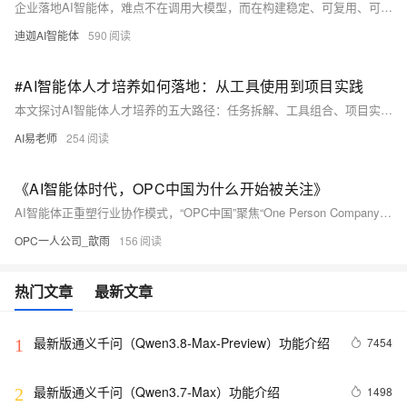
企业落地AI智能体，难点不在调用大模型，而在构建稳定、可复用、可审核的业务流程。本文提出六层工作流模型：需求输入→信息整理→AI处理→人工审核→标准输出→数据复盘，覆盖内容运营、客服、销售等场景，助力个人与企业从“工具使用者”升级为“流程设计者”。（239字）
迪迦AI智能体
590
#AI智能体人才培养如何落地：从工具使用到项目实践
本文探讨AI智能体人才培养的五大路径：任务拆解、工具组合、项目实践、成果交付与案例沉淀，强调从“会用AI”转向“用AI完成真实项目”，助力个人构建OPD（一人部门）能力，迈向OPC（一人公司）新范式。
AI易老师
254
《AI智能体时代，OPC中国为什么开始被关注》
AI智能体正重塑行业协作模式，“OPC中国”聚焦“One Person Company”理念，探索AI时代下轻量化组织、个人能力放大与新型职业教育。它倡导以AI Agent、工作流自动化和多智能体协同为核心，培养个体驾驭复杂任务的新能力。（239字）
OPC一人公司_歆雨
156
热门文章
最新文章
最新版通义千问（Qwen3.8-Max-Preview）功能介绍
7454
1
最新版通义千问（Qwen3.7-Max）功能介绍
1498
2