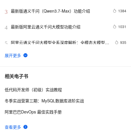
最新版通义千问（Qwen3.7-Max）功能介绍
1384
3
最新版阿里云通义千问大模型功能介绍
1031
4
阿里云通义千问大模型全系深度解析：全模态大模型功
935
5
能、定价、API完整实战教程
最新版通义千问（Qwen3.8-Max-Preview）功能介绍
547
6
及使用指南
阿里云千问大模型详细介绍：包含模型、应用场景、模
516
7
相关电子书
型服务和Agent开发平台，免费tokens活动
低代码开发师（初级）实战教程
最新版通义千问（Qwen3.7-Max）功能介绍
516
8
冬季实战营第三期：MySQL数据库进阶实战
最新版 阿里云通义千问大模型 功能介绍
488
9
阿里巴巴DevOps 最佳实践手册
阿里云Qwen3.8-Max-Preview介绍：核心能力、适用
426
10
查看更多
场景、支持订阅计划与最新活动