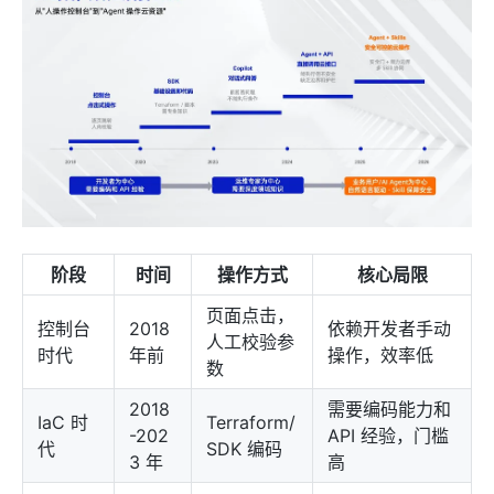
阶段
时间
操作方式
核心局限
页面点击，
控制台
2018
依赖开发者手动
人工校验参
时代
年前
操作，效率低
数
2018
需要编码能力和
IaC 时
Terraform/
-202
API 经验，门槛
代
SDK 编码
3 年
高