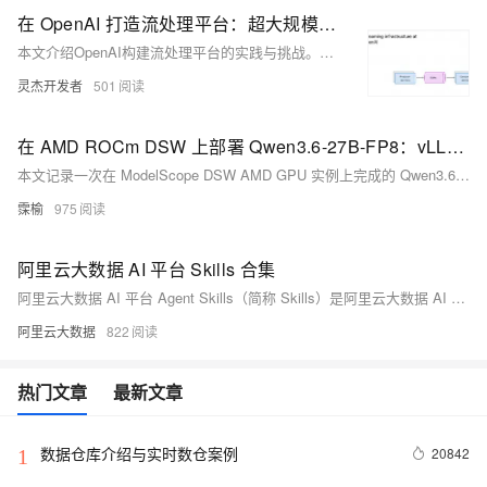
在 OpenAI 打造流处理平台：超大规模实时计算的实践与思考
本文介绍OpenAI构建流处理平台的实践与挑战。面对Kafka高可用、Python生态兼容、云环境限制等问题，团队基于PyFlink打造跨区域流处理架构，集成Kafka HA组、自研代理与控制平面，支撑实时Embedding生成、特征计算等场景，并推动开源协作与平台自动化演进。
灵杰开发者
501
在 AMD ROCm DSW 上部署 Qwen3.6-27B-FP8：vLLM、MTP 解码加速与小并发压测
本文记录一次在 ModelScope DSW AMD GPU 实例上完成的 Qwen3.6-27B-FP8 推理实践。实验重点不是单纯证明模型可以启动，而是围绕 vLLM ROCm 服务、Qwen MTP 投机解码、near-8K 长上下文正确性验证、FP8 KV cache 和小并发 serving 压测，整理一套可复现、可复查、可继续扩展的 AMD GPU 大模型推理 baseline。
霂榆
975
阿里云大数据 AI 平台 Skills 合集
阿里云大数据 AI 平台 Agent Skills（简称 Skills）是阿里云大数据 AI 平台官方提供的 AI Agent 技能发现与安装平台，为 Agent 提供安全、可靠的云资源操作能力，本文汇总阿里云大数据 AI 平台 Skills，帮助用户快速导航。
阿里云大数据
822
热门文章
最新文章
数据仓库介绍与实时数仓案例
20842
1