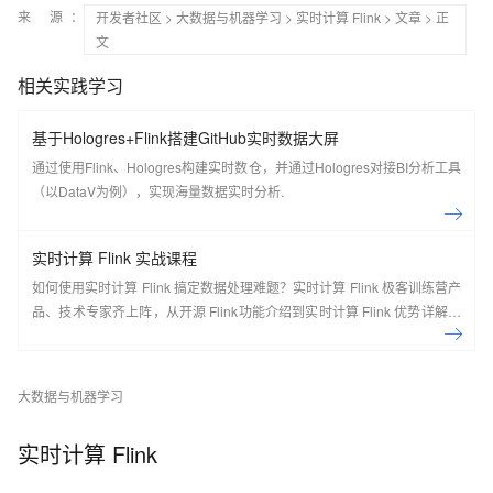
来 源：
开发者社区
>
大数据与机器学习
>
实时计算 Flink
>
文章
> 正
文
相关实践学习
基于Hologres+Flink搭建GitHub实时数据大屏
通过使用Flink、Hologres构建实时数仓，并通过Hologres对接BI分析工具
（以DataV为例），实现海量数据实时分析.
实时计算 Flink 实战课程
如何使用实时计算 Flink 搞定数据处理难题？实时计算 Flink 极客训练营产
品、技术专家齐上阵，从开源 Flink功能介绍到实时计算 Flink 优势详解，
现场实操，5天即可上手！ 欢迎开通实时计算 Flink 版：
https://cn.aliyun.com/product/bigdata/sc Flink Forward Asia 介绍： Flink
Forward 是由 Apache 官方授权，Apache Flink Community China 支持
大数据与机器学习
的会议，通过参会不仅可以了解到 Flink 社区的最新动态和发展计划，还
可以了解到国内外一线大厂围绕 Flink 生态的生产实践经验，是 Flink 开发
实时计算 Flink
者和使用者不可错过的盛会。 去年经过品牌升级后的 Flink Forward Asia
吸引了超过2000人线下参与，一举成为国内最大的 Apache 顶级项目会