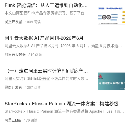
Flink 智能调优：从人工运维到自动化的实践之路
本文由阿里云Flink产品专家黄睿撰写，基于平台实践经验，深入解析流计算作业资源调优难题。针对人工调优效率低、业务波动影响大等挑战，介绍Flink自动调优架构设计，涵盖监控、定时、智能三种模式，并融合混合计费实现成本优化。展望未来AI化方向，推动运维智能化升级。
灵杰开发者
1039
阿里云大数据 AI 产品月刊-2026年6月
阿里云大数据& AI 产品技术月刊【2026 年 6 月】，涵盖 6 月技术速递、产品和功能发布、市场和客户应用实践等内容，帮助您快速了解阿里云大数据& AI 方面最新动态。
阿里云大数据
210
（一）走进阿里云实时计算Flink版-产品能力篇
阿里云实时计算Flink版是企业级高性能实时大数据处理平台，由Flink创始团队打造。提供VVR+Flash双引擎，性能达开源Flink的3-4倍；支持动态扩缩容、SQL开发、CEP规则热更新、湖流一体（Fluss+Paimon）、大模型集成等能力，全面兼容开源生态。（239字）
灵杰开发者
1207
StarRocks x Fluss x Paimon 湖流一体方案：构建秒级响应、湖流一体的实时数据引擎
StarRocks x Fluss x Paimon 湖流一体方案通过将 Apache Fluss（面向分析场景的实时流存储）与 Apache Paimon（高性能湖格式表）深度融合，以 StarRocks 作为统一查询入口，构建了一套具备秒级新鲜度、十倍成本降低、一份数据一次查询的全新实时数据引擎。本文将介绍该方案的核心架构、技术优势、查询模式以及在阿里云 EMR Serverless StarRocks 上的产品化落地。
阿里云Mia
176