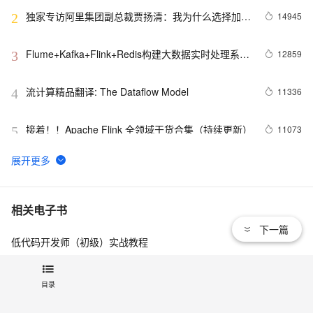
独家专访阿里集团副总裁贾扬清：我为什么选择加入
14945
2
阿里巴巴？
Flume+Kafka+Flink+Redis构建大数据实时处理系
12859
3
统：实时统计网站PV、UV展示
流计算精品翻译: The Dataflow Model
11336
4
接着！！Apache Flink 全领域干货合集（持续更新）
11073
5
回顾 | Kafka x Flink Meetup 与世界人工智能大会大
10819
6
数据 AI 专场精彩回顾（附PPT下载）
基于实时计算（Flink）打造一个简单的实时推荐系统
8338
7
相关电子书
下一篇
低代码开发师（初级）实战教程
Flink SQL 功能解密系列 —— 流计算“撤回
7774
8
(Retraction)”案例分析
冬季实战营第三期：MySQL数据库进阶实战
如何正确使用 Flink Connector？
7688
9
目录
阿里巴巴DevOps 最佳实践手册