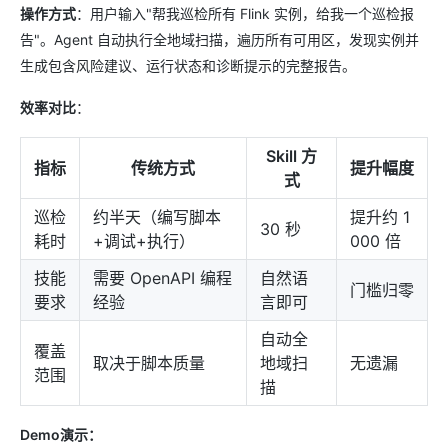
操作方式
：用户输入"帮我巡检所有 Flink 实例，给我一个巡检报
告"。Agent 自动执行全地域扫描，遍历所有可用区，发现实例并
生成包含风险建议、运行状态和诊断提示的完整报告。
效率对比
：
Skill 方
指标
传统方式
提升幅度
式
巡检
约半天（编写脚本
提升约 1
30 秒
耗时
+调试+执行）
000 倍
技能
需要 OpenAPI 编程
自然语
门槛归零
要求
经验
言即可
自动全
覆盖
取决于脚本质量
地域扫
无遗漏
范围
描
Demo演示：