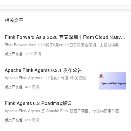
议。结合2020年的特殊情况，Flink Forward Asia 2020 将在12月26日以
线上峰会的形式与大家见面。
相关文章
Flink Forward Asia 2026 官宣深圳｜From Cloud Native to AI Native
Flink Forward Asia 2026将于6月26–27日首次落地深圳，主题为“实时数据，智能未来”。大会聚焦Flink从Cloud Native迈向AI Native的演进，发布Flink 2.0、Paimon 2.0、Fluss 1.0及Flink Agents等重磅进展，并联合NVIDIA、阿里云共探实时AI与多模态流处理。免费报名中！
灵杰开发者
1275
Apache Flink Agents 0.2.1 发布公告
Apache Flink Agents 0.2.1发布！修复3个关键缺陷（含MCP连接与Jackson反序列化问题），优化事件日志JSON输出、减小wheel包体积，并增强CI可观测性。推荐所有用户升级。支持OpenAI、Anthropic等多模型集成，附Demo演示智能运维能力。（239字）
灵杰开发者
425
Flink Agents 0.3 Roadmap解读
Apache Flink Agents 是 Apache Flink 新晋子项目，专注构建事件驱动的流式 AI Agent。0.3 版本 roadmap 已公布：支持 Agent Skills 集成、Mem0 长期记忆、跨语言 Action/Events、Python 3.12、日志分级与可观测性增强等，目标打造生产级流式 Agent 框架。
灵杰开发者
699