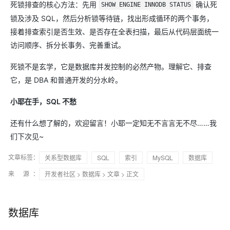
死锁排查的核心方法：先用
确认死
SHOW ENGINE INNODB STATUS
锁及涉及 SQL，然后分析锁等待链，找出形成循环的两个事务，
接着排查索引是否生效、是否存在全表扫描，最后从代码层面统一
访问顺序、拆分长事务、完善重试。
死锁不是玄学，它是数据库并发控制的必然产物。理解它、排查
它，是 DBA 和普通开发的分水岭。
小耶在手，SQL 不愁
还有什么想了解的，欢迎留言！小耶一定知无不言言无不尽……我
们下次见~
文章标签：
关系型数据库
SQL
索引
MySQL
数据库
来 源：
开发者社区
>
数据库
>
文章
> 正文
数据库