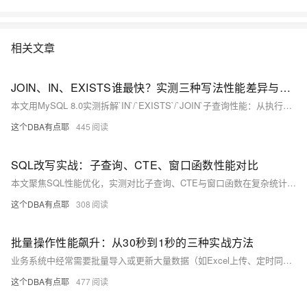
相关文章
JOIN、IN、EXISTS谁最快？实测三种写法性能差异与执行计划深度剖析
本文用MySQL 8.0实测拆解`IN`/`EXISTS`/`JOIN`子查询性能：从执行计划、半连接优化、临时表开销等底层原理出发，结合10万+100万数据实测（`EXISTS`最快95ms），给出三条选型铁律——告别盲从“最佳实践”，只选最适配业务与数据的写法！
这个DBA有点耶
445
SQL改写实战：子查询、CTE、窗口函数性能对比
本文聚焦SQL性能优化，实测对比子查询、CTE与窗口函数在复杂统计、分组排名、递归查询等场景的执行效率。基于MySQL 8.0真实数据（千万级表），揭示窗口函数在“每组取最值”“部门排名”中提速3倍以上，CTE提升可读性与递归能力，而相关子查询易成性能瓶颈。干货满满，避坑必备！
这个DBA有点耶
308
批量操作性能飙升：从30秒到1秒的三种实战方法
业务系统中经常需要批量导入或更新大量数据（如Excel上传、定时同步）。许多开发人员采用循环单条执行的方式，导致1万条数据耗时30秒以上，严重影响用户体验。本文从数据库IO、事务开销、锁竞争三个角度分析单条操作的性能瓶颈，并给出三种优化方案：批量INSERT、LOAD DATA文件导入、批量UPDATE用临时表。每种方案均附实测数据对比与适用场景说明，帮助读者在1万\~100万行级别批量操作中选择最优策略。
这个DBA有点耶
477