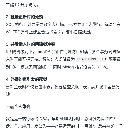
主键 ID 升序访问。
2. 批量更新时的死锁
SQL 执行计划异常导致全表扫描，一次性锁了大量行。解法：在
WHERE 条件上建立合适的索引，缩小扫描范围。
3. 并发插入时的间隙锁冲突
RR 隔离级别下，InnoDB 会锁住间隙防止幻读，多个事务同时插
入时可能互相等待。解法：考虑降级为
隔离级
READ COMMITTED
别（RC 模式无间隙锁），同时 binlog 格式设置为 ROW。
4. 外键约束引发的死锁
更新主表时不仅要锁本表，还要检查关联子表，高并发下容易死
锁。
一点个人体会
我是运营转行做的 DBA。早期处理故障时，总习惯先看监控大
盘、重启应用、发公告——这是运营的“止血思维”。后来被线上问