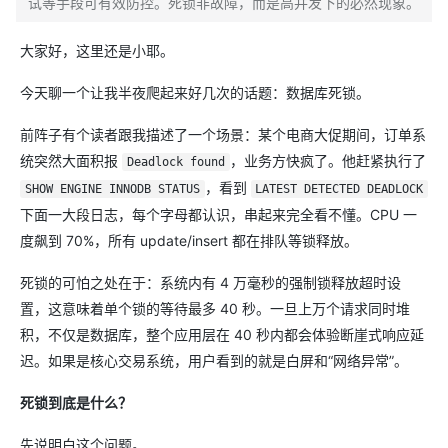
试等手段可有效防控。死锁非故障，而是高并发下的必然现象。
大家好，这里还是小耶。
今天聊一个让我半夜爬起来好几次的话题：数据库死锁。
前阵子有个读者跟我描述了一个场景：某个电商大促期间，订单系
统突然大面积报
，业务方快疯了。他赶紧执行了
Deadlock found
，看到
SHOW ENGINE INNODB STATUS
LATEST DETECTED DEADLOCK
下面一大段日志，每个字母都认识，串起来完全看不懂。CPU 一
度飙到 70%，所有 update/insert 都在排队等锁释放。
死锁的可怕之处在于：系统内有 4 万毫秒的强制锁释放超时设
置，这意味着单个锁的等待最多 40 秒。一旦上万个请求同时堆
积，不仅是数据库，整个应用层在 40 秒内都会体验断崖式响应延
迟。如果是核心交易系统，用户看到的就是白屏和“网络异常”。
死锁到底是什么？
先说明白这个问题。