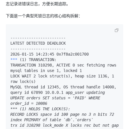
志记录进错误日志，方便长期追踪。
下面是一个典型死锁日志的核心结构拆解：
------------------------

LATEST DETECTED DEADLOCK

------------------------
*** 
(1) TRANSACTION:

TRANSACTION 310298, ACTIVE 0 sec fetching rows

mysql tables in use 1, locked 1

LOCK WAIT 2 lock struct(s), heap size 1136, 1 
row lock(s)

MySQL thread id 12345, OS thread handle 14000, 
query id 67890 10.0.0.1 app
_user updating

UPDATE orders SET status = 'PAID' WHERE 
order_id = 10086

*** (1) HOLDS THE LOCK(S):

RECORD LOCKS space id 100 page no 3 n bits 72 
index PRIMARY of table `db`.`orders` 

trx id 310298 lock_mode X locks rec but not gap
