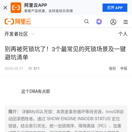
打开 APP
开发者社区
个人
别再被死锁坑了！3个最常见的死锁场景及一键
避坑清单
2026-05-21
311
版权
举报
这个DBA有点耶
简介：
详解MySQL死锁：本质是事务循环等待资源，InnoDB自
动回滚牺牲者。通过`SHOW ENGINE INNODB STATUS`定位
锁链，结合索引优化、统一加锁顺序、降隔离级（RC）、加重