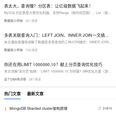
表太大，查询慢？分区表：让亿级数据飞起来！
MySQL分区表是大表优化利器，支持Range（按时间范围）、List（按离散值）、Hash（均匀散列）三种主流分区方式，通过分区裁剪显著提升查询性能与维护效率。逻辑统一、物理拆分，适用于千万级以上数据场景，但需合理选择分区键，避免小表滥用。
数据库小学妹
321
多表关联查询入门：LEFT JOIN、INNER JOIN一文搞懂｜转行学DB第6天
本文通俗易懂地讲解了数据库多表查询的三种JOIN操作：INNER JOIN（内连接）只返回两表匹配的数据，适用于查询交集数据；LEFT JOIN（左连接）保留左表所有记录并匹配右表数据，适用于查询主表完整信息；RIGHT JOIN（右连接）则保留右表所有记录。
数据库小学妹
708
你还在用LIMIT 1000000,10？献上分页查询优化技巧
本文详解“深分页”陷阱：`LIMIT 1000000,10`为何慢？3种优化方案（游标法、子查询定位、延迟关联）实测提速数十倍，助你零成本提升SQL性能！
这个DBA有点耶
287
热门文章
最新文章
MongoDB Sharded cluster架构原理
31815
1