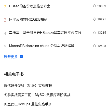
HBase的备份以及恢复方案
23359
2
阿里云图数据库GDB揭秘
20291
3
车纷享：基于阿里云HBase构建车联网平台实践
13215
4
MongoDB sharding chunk 分裂与迁移详解
12408
5
Greenplum 数据分布黄金法则 - 论分布列与分区的
12325
6
选择
MongoDB CPU 利用率高，怎么破？
12262
7
相关电子书
低代码开发师（初级）实战教程
云Kafka搭配云HBase X-Pack构建一体化数据处理平
12095
8
台
冬季实战营第三期：MySQL数据库进阶实战
云HBase之OpenTSDB时序引擎压缩优化
11651
9
阿里巴巴DevOps 最佳实践手册