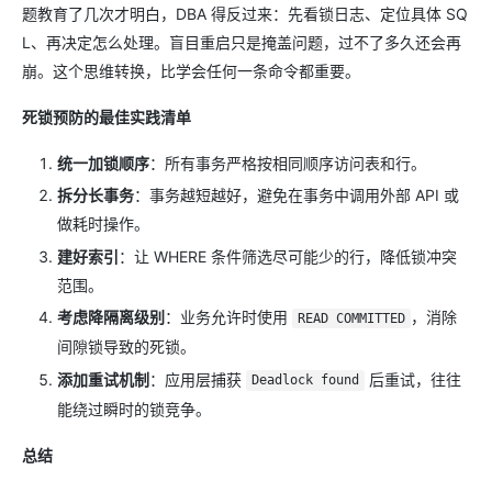
题教育了几次才明白，DBA 得反过来：先看锁日志、定位具体 SQ
L、再决定怎么处理。盲目重启只是掩盖问题，过不了多久还会再
崩。这个思维转换，比学会任何一条命令都重要。
死锁预防的最佳实践清单
统一加锁顺序
​：所有事务严格按相同顺序访问表和行。
拆分长事务
​：事务越短越好，避免在事务中调用外部 API 或
做耗时操作。
建好索引
​：让 WHERE 条件筛选尽可能少的行，降低锁冲突
范围。
考虑降隔离级别
​：业务允许时使用
，消除
READ COMMITTED
间隙锁导致的死锁。
添加重试机制
​：应用层捕获
后重试，往往
Deadlock found
能绕过瞬时的锁竞争。
总结