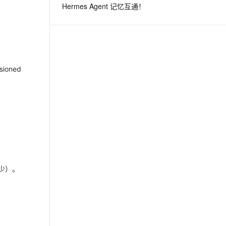
Hermes Agent 记忆互通！
息提取
与 AI 智能体进行实时音视频通话
从文本、图片、视频中提取结构化的属性信息
构建支持视频理解的 AI 音视频实时通话应用
t.diy 一步搞定创意建站
构建大模型应用的安全防护体系
oned
通过自然语言交互简化开发流程,全栈开发支持
通过阿里云安全产品对 AI 应用进行安全防护
少）。