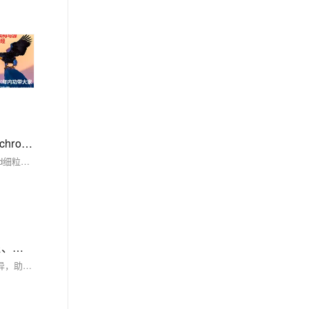
【Java基础】集合框架： ConcurrentHashMap核心原理：JDK1.7 vs 1.8+ 区别、线程安全实现、分段锁 vs CAS+synchronized、扩容机制
ConcurrentHashMap是Java高并发场景下线程安全的哈希表实现，JDK1.7采用Segment分段锁（16段独立加锁），JDK1.8升级为CAS+synchronized细粒度桶锁，并引入红黑树与多线程协助扩容，显著提升性能与扩展性。
【Java基础】集合框架： HashMap核心原理：JDK1.7 vs 1.8+ 区别、数据结构、哈希函数、扩容机制、put/get全流程、红黑树转换阈值（附《思维导图》+《面试高频考点清单》）
本文系统对比JDK1.7与1.8+中HashMap的底层原理，涵盖数据结构（数组+链表→+红黑树）、哈希函数、扩容机制、插入方式及并发问题等核心差异，助你深入理解性能优化逻辑与面试高频考点。