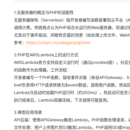
存储
天池大赛
Qwen3.7-Plus
云解析DNS
解决方案免费试用 新老
电子合同
最高领取价值200元试用
能看、能想、能动手的多模
安全
网络与CDN
1.无服务器的概念与PHP的适配性
AI 算法大赛
畅捷通
无服务器架构（Serverless）指开发者编写函数部署到云平台（AWS
大数据开发治理平台 Data
AI 产品 免费试用
网络
安全
云开发大赛
Qwen3-VL-Plus
Tableau 订阅
调用计费。传统观点认为PHP适合长运行的Web服务器，但通过使用ph
1亿+ 大模型 tokens 和 
可观测
入门学习赛
尤其对于事件驱动、间歇性负载的场景（如处理上传文件、Webh
中间件
AI空中课堂在线直播课
云防火墙
140+云产品 免费试用
参考：
https://vrhyh.cn/category/siji.html
上云与迁云
云原生的云上边界网络安全
产品新客免费试用，最长1
数据库
生态解决方案
2.PHP在AWSLambda上的运行方式
大模型服务
企业出海
大模型ACA认证体验
大数据计算
AWSLambda官方支持自定义运行时（通过provided层）。社区
助力企业全员 AI 认知与能
行业生态解决方案
千问AI平台-Token Plan
政企业务
的函数作为处理器。工作流程：
媒体服务
开发者生态解决方案
开发者编写一个PHP函数，接收事件对象（来自APIGateway、S
企业服务与云通信
bref负责将HTTP请求转换为$event数组，调用用户函数，将返回
千问AI平台-模型体验
AI 开发和 AI 应用解决
Lambda冷启动时加载PHP运行时（约200ms），热启动可低
在线体验全尺寸、多种模态
域名与网站
执行结束后，Lambda容器冻结，下次调用可能复用。
Happy 系列大模型
终端用户计算
3.典型应用场景
Serverless
API后端：使用APIGateway触发Lambda，PHP函数处理
文件处理：用户上传图片到S3触发Lambda，PHP调用GD或I
开发工具