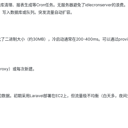
数据库清理、报表生成等Cron任务。无服务器避免了idlecronserver的浪费。
yload，写入数据库或队列。突发流量自动扩容。
AI 应用
10分钟微调：让0.6B模型媲美235B模
多模态数据信
型
依托云原生高可用架构,实现Dify私有化部署
用1%尺寸在特定领域达到大模型90%以上效果
一个 AI 助手
超强辅助，Bol
即刻拥有 DeepSeek-R1 满血版
化了二进制大小（约30MB），冷启动通常在200-400ms。可以通过provisi
在企业官网、通讯软件中为客户提供 AI 客服
多种方案随心选，轻松解锁专属 DeepSeek
oxy）或每次新建。
据。初期采用Laravel部署在EC2上，但流量极不均衡（白天多，夜间