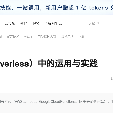
云市场
伙伴
服务
了解阿里云
践
官方博客
考认证
TIANCHI大赛
活动广场
下载
AI 特惠
数据与 API
成为产品伙伴
企业增值服务
最佳实践
价格计算器
AI 场景体
基础软件
产品伙伴合
阿里云认证
市场活动
配置报价
大模型
自助选配和估算价格
步到位
智启 AI 普惠权益
产品生态集成认证中心
企业支持计划
云上春晚
域名与网站
Qwen Audio：打造专属 AI 语音助手
千问官方 MaaS 平台，为开发者和 Agent 而生，新用户赠送 1 亿 + tokens 额度
一句话生成原生
AI Coding
阿里云Maa
2026 阿里云
云服务器 E
为企业打
数据集
Windows
大模型认证
模型
NEW
NEW
verless）中的运用与实践
格式还原
值低价云产品抢先购
至高享 1亿+免费 tokens，加速 Al 应用落地
提供智能易用的域名与建站服务
Qwen-Audio-3.0-Realtime 端到端实时语音角色扮演
输入一句话想法,
智能编程，一键
安全可靠、
产品生态伙伴
专家技术服务
云上奥运之旅
弹性计算合作
阿里云中企出
手机三要素
宝塔 Linux
全部认证
价格优势
开源旗舰模型
即刻拥有 DeepSeek-V4-Pro
阿里云 OPC 创新助力计划
千问大模型
一键部署幻兽
AI 电商营销
对象存储 O
大模型
产品生态伙伴工作台
企业增值服务台
云栖战略参考
云存储合作计
云栖大会
身份实名认证
CentOS
训练营
推动算力普惠，释放技术红利
最高返9万
真正可用的 1M 上下文,一次完成代码全链路开发
快速构建应用程序和网站，即刻迈出上云第一步
轻松解锁专属 DeepSeek-V4-Pro
至高百万元 Token 补贴，加速一人公司成长
多元化、高性能、安全可靠的大模型服务
一键购买专属
从图文生成到
云上的中国
数据库合作计
活动全景
短信
Docker
图片和
自进化智能体
5 分钟轻松部署专属 QwenPaw
Token Plan 模型订阅计划
数字证书管理服务（原SSL证书）
高效搭建 AI
AI 广告创作
无影云电脑
企业成长
NEW
HOT
信息公告
看见新力量
云网络合作计
OCR 文字识别
JAVA
越聪明
证享300元代金券
全托管，含MySQL、PostgreSQL、SQL Server、MariaDB多引擎
Qwen3.8-Max 首发尝鲜，限时加量 10 倍，夜间低至2折
实现全站HTTPS，呈现可信的WEB访问
从聊天伙伴进化为能主动干活的本地数字员工
图文、视频一
随时随地安
魔搭 Mode
Kimi-K3
HappyHors
NEW
loud
服务实践
官网公告
金融模力时刻
Salesforce O
版
发票查验
全能环境
Claude Code + GStack 打造工程团队
千问办公，限时限量积分加倍
Qoder
低代码高效构
AI 建站
短信服务
台（AWSLambda、GoogleCloudFunctions、阿里云函数计算），
型
NEW
作计划
Kimi 最新旗舰模型，长程编程与推理利器
让文字生成流
计划
创新中心
魔搭 ModelSc
健康状态
理服务
让AI从“聊天伙伴”进化为能干活的“数字员工”
安装技能 GStack，拥有专属 AI 工程团队
你的AI工作搭子，覆盖日常办公高频场景
面向真实软件的智能体编程平台
0 代码专业建
客户案例
天气预报查询
操作系统
态合作计划