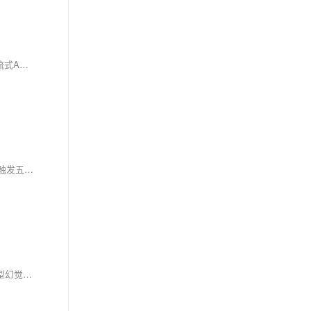
本文探讨电话语音AI的“真人感”核心指标——说话间隔（Turn-Taking Latency）。分析指出：人类对话平均间隔仅300–400ms，而当前顶尖系统通过流式ASR、LLM加速、流式TTS等技术，已将延迟压至0.8–1.2秒，在预约等结构化场景中用户误判为真人的比例超80%。
AgentRun支持OpenAI协议，改两行代码即可将Agent无缝接入现有应用，兼容Python/Node.js/Java等；同时提供SDK、UI嵌入、IM机器人、云事件触发五种集成方式，开箱即用全链路能力。
润乾NLQ创新采用“规范文本+规则编译”架构，将口语转为可验证的中间语言，再确定性生成SQL，实现规范文本→SQL环节100%准确率。规避大模型幻觉，支持多表JOIN、子查询、聚合等复杂场景，实施门槛低、结果稳定可控。（239字）