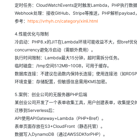
大模型解决方案
定时任务：CloudWatchEvents定时触发Lambda，PHP执行
迁移与运维管理
Webhook处理：接收GitHub、Stripe等推送，PHP解析pa
快速部署 Dify，高效搭建 
参考：
https://vrhyh.cn/category/xinli.html
专有云
4.性能优化与限制
10 分钟在聊天系统中增加
冷启动：PHP8.x的JIT在Lambda环境可能收益不大，但bref优
concurrency避免冷启动（需额外费用）。
执行时间限制：Lambda最大15分钟，超时需拆分任务。
临时磁盘：/tmp空间512MB~10GB，可用于缓存。
数据库连接：不建议在函数内保持长连接；使用连接池（如RDSPr
环境变量：存储配置，但敏感信息需用KMS加密。
5.案例：创业公司的无服务器PHP后端
某创业公司开发了一个表单收集工具，用户创建表单，收集提交的数
迁移到Serverless后：
API使用APIGateway+Lambda（PHP+Bref）。
表单页面存放在S3+CloudFront（静态托管）。
数据写入DynamoDB（通过AWSSDKforPHP）。