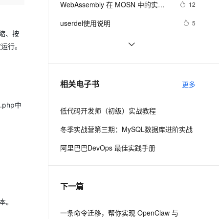
安全
WebAssembly 在 MOSN 中的实践 - 
我要投诉
e-1.1-I2V
Cosyvoice-V3-Flash
12
PolarDB
上云场景组合购
Milvus 弹性伸缩功能新增节
伴
基础框架篇
漫剧创作，剧本、分镜、视频高效生成
100%兼容MySQL、PostgreSQL，兼容Oracle，支持集中和分布式
覆盖90%+业务场景，专享组合折扣价
点支持范围
畅自然，细节丰富
高表现力语音合成大模型，语音克隆听感自然
VPN
userdel使用说明
5
伸缩、按
ernetes 版 ACK
云聚AI 严选权益
AI 原生数据库服务发布
SSL 证书
自己看系统的“系统还原”
14
2V
Fun-ASR
效运行。
，一键激活高效办公新体验
理容器应用的 K8s 服务
精选AI产品，从模型到应用全链提效
Agent 数据网关
文戏情感细腻自然，动作戏激烈拳拳到肉，实现更强表演能力
支持中英文自由切换，具备更强的噪声鲁棒性
堡垒机
AngularJS 五大特性，加快 Web 应
10
AI 用量加速计划
云原生数据库 PolarDB
用开发
防火墙
、识别商机，让客服更高效、服务更出色。
WPF游戏开发——小鸡快跑
新老同享，达量后返
Agentic Database 发布
5
相关电子书
更多
主机安全
应用
php中
低代码开发师（初级）实战教程
千问办公
NEW
AI 应用及服务市场
的智能体编程平台
一站式AI生产力平台
冬季实战营第三期：MySQL数据库进阶实战
AI 应用
伶鹊
阿里巴巴DevOps 最佳实践手册
企业级人与Agent协作平台，接入和调度多个数字员工
智能客服平台，对话机器人、对话分析、智能外呼
大模型
大模型服务平台百炼 - 全妙
自然语言处理
下一篇
应用创作平台
多模态内容创作工具，已接入 DeepSeek
数据标注
成本。
机器学习
一条命令迁移，帮你实现 OpenClaw 与