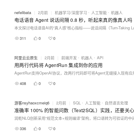
nefelibata
|
2月前
|
机器学习/深度学习
人工智能
机器人
电话语音 Agent 说话间隔 0.8 秒，听起来真的像真人吗
311
0
0
阿里云云原生
|
2月前
|
前端开发
机器人
API
用两行代码将 AgentRun 集成到你的应用
408
0
0
游客nsyhaoxcmeiq6
|
2月前
|
SQL
人工智能
自然语言处理
准确率 100% 的智能问数（Text2SQL）实践，还要
336
0
0