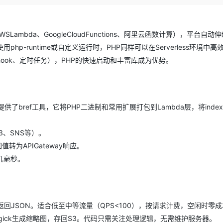
Deepseek-v4-pro
HappyHors
同享
万小智 AI 建站低至 15元/月
Qoder CN
AI 短剧/漫剧
云原生数据库 
快递物流查询
WordPress
成为服务伙
高校合作
点，立即开启云上创新
覆盖公网/内网、递归/权威、移动APP等全场景解析服务
送.CN域名，送备案服务码
基于千问大模型等，支持代码智能生成、研发智能问答
AI助力短剧
态智能体模型
旗舰 MoE 大模型，百万上下文与顶尖推理能力
图生视频，流
Ubuntu
服务生态伙伴
Lambda、GoogleCloudFunctions、阿里云函数计算），平台自动
云工开物
企业应用
Works
Night Plan 支持 Qwen 3.8-Max
云原生大数据计算服务 MaxCompute
AI 办公
容器服务 Kub
NEW
GLM-5.2
Wan2.7-T
Red Hat
p-runtime或自定义运行时，PHP同样可以在Serverless环境中高
30+ 款产品免费体验
Data Agent 驱动的一站式 Data+AI 开发治理平台
夜间 5 折，Qwen/Meoo/TokenPlan 客户专享
面向分析的企业级SaaS模式云数据仓库
AI智能应用
提供一站式管
科研合作
视觉 Coding、空间感知、多模态思考等全面升级
1M上下文，专为长程任务能力而生
ERP
ook、定时任务），PHP的快速启动和丰富库成为优势。
堂（旗舰版）
SUSE
智能客服
CRM
防护产品
2个月
自动承接线索
建站小程序
OA 办公系统
AI 应用构建
大模型原生
提供了bref工具，它将PHP二进制和常用扩展打包到Lambda层，将index.
力提升
财税管理
模板建站
Qoder
大模型服务平台百炼-应用模版
HOT
NEW
面向真实软件
个人版上线、团队版降价；千问3.8-Max首发发尝鲜
丰富多元化的应用模版和解决方案
400电话
定制建站
3、SNS等）。
值转为APIGateway响应。
万有无界
大模型服务平台百炼-智能体
方案
广告营销
模板小程序
至几毫秒。
的模型效果
灵活可视化地构建企业级 Agent
定制小程序
秒悟
人工智能平台 PAI
APP 开发
云端极速 AI 
新一代 AI 视频生成模型，深度适配广告营销等场景
AI Native 的算法工程平台，一站式完成建模、训练、推理服务部署
建站系统
请求，返回JSON。适合低至中等流量（QPS<100），按请求计费，空闲时零
magick生成缩略图，存回S3。代码只需关注处理逻辑，无需维护服务器。