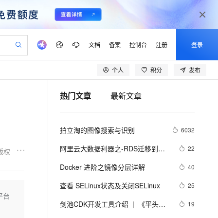
文档
备案
控制台
注册
登录
个人
积分
发布
验
作计划
器
AI 活动
专业服务
服务伙伴合作计划
开发者社区
加入我们
产品动态
服务平台百炼
阿里云 OPC 创新助力计划
热门文章
最新文章
一站式生成采购清单，支持单品或批量购买
可编辑精美 PPT 文稿
S产品伙伴计划（繁花）
峰会
CS
造的大模型服务与应用开发平台
Agency Agents：拥有专属领域专家
AI 生产力先锋
Al MaaS 服务伙伴赋能合作
域名
博文
Careers
至高可申请百万元
Qwen3.8-Max 模型上线
 轻松生成专业的 PPT
开启高性价比 AI 编程新体验
弹性可伸缩的云计算服务
先锋实践拓展 AI 生产力的边界
多领域专家智能体,一键组建 AI 虚拟交付团队
Token 补贴，五大权
计划
海大会
伙伴信用分合作计划
商标
问答
社会招聘
拍立淘的图像搜索与识别
6032
益加速 OPC 成功
帕鲁游戏服务器
SS
HappyHorse 打造一站式影视创作平台
飞天发布时刻
HOT
Open Search 向量检索版支
划
备案
电子书
校园招聘
联机服务器，轻松开启游戏
视频创作，一键激活电商全链路生产力
稳定、安全、高性价比、高性能的云存储服务
所见，即是所愿
持视频检索 Pipeline 功能
可视化编排打通从文字构思到成片全链路闭环
更多支持
阿里云大数据利器之-RDS迁移到
22
版权
划
公司注册
镜像站
视频生成
语音识别与合成
Maxcompute实现动态分区
 智能体与工作流应用
漫剧工坊：一站式动画创作平台
AI 实训营
应用身份服务 (IDaaS)
Docker 进阶之镜像分层详解
40
合作伙伴培训与认证
划
上云迁移
站生成，高效打造优质广告素材
全接入的云上超级电脑
通过阿里云百炼高效搭建AI应用,助力高效开发
快速生产连贯的高质量长漫剧
从基础到进阶，Agent 创客手把手教你
OpenClaw 管理能力上线
lScope
我要反馈
e-1.1-T2V
Qwen3-TTS-Flash
查看 SELinux状态及关闭SELinux
25
查询合作伙伴
n Alibaba Cloud ISV 合作
代维服务
建企业门户网站
10 分钟搭建微信、支付宝小程序
平台
MaxCompute MaxFrame 提
畅细腻的高质量视频
离线语音合成大模型，多语言方言自适应，低延迟高稳定
创新加速
剑池CDK开发工具介绍  |  《平头哥
ope
登录合作伙伴管理后台
19
我要建议
站，无忧落地极速上线
以可视化方式快速构建移动和 PC 门户网站
国内短信简单易用，安全可靠，秒级触达，全球覆盖200+国家和地区。
高效部署网站，快速应用到小程序
供自动弹性内存功能
剑池CDK快速上手指南》第一章