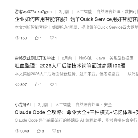
游客wp377xfxa7gym
|
2月前
|
人工智能
自然语言处理
数据可
企业如何应用智能客服？瓴羊Quick Service用好智
153
1
1
霍格沃兹测试开发学社
|
2月前
|
NoSQL
Java
关系型数据库
吐血整理：2026大厂后端技术岗笔面试高频100题
807
1
1
小龙虾AI
|
2月前
|
人工智能
自然语言处理
安全
Claude Code 全攻略：命令大全+三种模式+记忆体
3040
3
21