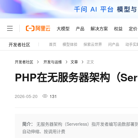
大模型
产品
解决方案
权益
定价
开发者社区
首页
模型体验
探索云世界
问产品
动手实
大模型
产品
解决方案
权益
定价
云市场
伙伴
服务
了解阿里云
精选产品
精选解决方案
普惠上云
产品定价
精选商城
成为销售伙伴
售前咨询
为什么选择阿里云
千问AI平台
开发者社区
开发与运维
文章
正文
了解云产品的定价详情
大模型服务平台百炼
睿译宝，AI翻译排版一
普惠上云 官方力荐
分销伙伴
在线服务
网站建设
什么是云计算
大
PHP在无服务器架构（Ser
大模型服务与应用平台
上传文档即自动完成翻译和
云服务器38元/年起，超
咨询伙伴
多端小程序
技术领先
云上成本管理
售后服务
轻量应用服务器
GLM-5.2：长任务时代
官方推荐返现计划
大模型
精选产品
精选解决方案
Salesforce 国际版订阅
稳定可靠
管理和优化成本
推荐新用户得奖励，单订单
销售伙伴合作计划
2026-05-20
131
自助服务
友盟天域
安全合规
人工智能与机器学习
AI
文本生成
云数据库 RDS
Hermes Agent，打造
云工开物
无影生态合作计划
在线服务
观测云
分析师报告
自主进化，持久记忆，越用
高校专属算力普惠，学生认
计算
互联网应用开发
Qwen3.8-Max
HOT
Salesforce On Alibaba C
工单服务
Tuya 物联网平台阿里云
研究报告与白皮书
人工智能平台 PAI
快速拥有专属 OpenClaw
简介：
无服务器架构（Serverless）指开发者编写函数部署到云平
大模
Consulting Partner 合
大数据
容器
智能体时代全能旗舰模型
免费试用
短信专区
一站式AI开发、训练和推
自动伸缩、按调用计费
蓝凌 OA
AI 大模型销售与服务生
现代化应用