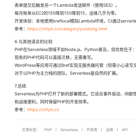
表单提交后触发另一个Lambda发送邮件（使用SES）。
每月账单从EC2的150降到150降到15，运维几乎为零。
开发体验：本地使用breflocal模拟Lambda环境，CI通过serv
参考：
https://vrhyh.cn/category/yundong.html
6.与其他语言的比较
PHP在Serverless领域不如Node.js、Python普及，但优势在于
现有的PHP代码可以直接迁移，无需重写。
WordPress等应用可通过Bref实现无服务器托管（但需小心读
对于以PHP为主力栈的团队，Serverless是自然的扩展。
7.总结
Serverless为PHP打开了新的部署模式。它适合事件驱动、
和运维便利，同时保留PHP的开发效率。
参考：
https://vrhyh.cn
文章标签：
PHP
Serverless
开发者
运维
API