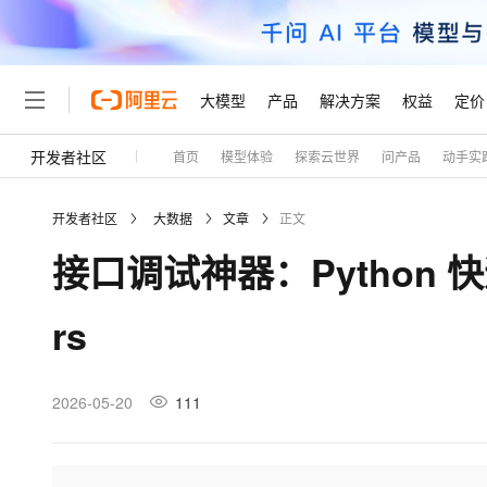
大模型
产品
解决方案
权益
定价
开发者社区
首页
模型体验
探索云世界
问产品
动手实
大模型
产品
解决方案
权益
定价
云市场
伙伴
服务
了解阿里云
精选产品
精选解决方案
普惠上云
产品定价
精选商城
成为销售伙伴
售前咨询
为什么选择阿里云
千问AI平台
开发者社区
大数据
文章
正文
了解云产品的定价详情
大模型服务平台百炼
千问办公，解锁你的工作
普惠上云 官方力荐
分销伙伴
在线服务
网站建设
什么是云计算
大
接口调试神器：Python 快速
大模型服务与应用平台
企业级Agent产品，直接
云服务器38元/年起，超
咨询伙伴
多端小程序
技术领先
云上成本管理
售后服务
轻量应用服务器
Agency Agents：拥
官方推荐返现计划
大模型
精选产品
精选解决方案
Salesforce 国际版订阅
稳定可靠
rs
管理和优化成本
推荐新用户得奖励，单订单
销售伙伴合作计划
自助服务
友盟天域
安全合规
人工智能与机器学习
AI
文本生成
云数据库 RDS
HappyHorse 打造一
云工开物
无影生态合作计划
在线服务
观测云
分析师报告
高校专属算力普惠，学生认
计算
互联网应用开发
2026-05-20
111
Qwen3.8-Max
HOT
Salesforce On Alibaba C
工单服务
Tuya 物联网平台阿里云
研究报告与白皮书
人工智能平台 PAI
快速拥有专属 OpenClaw
大模
Consulting Partner 合
大数据
容器
智能体时代全能旗舰模型
免费试用
短信专区
一站式AI开发、训练和推
蓝凌 OA
AI 大模型销售与服务生
现代化应用