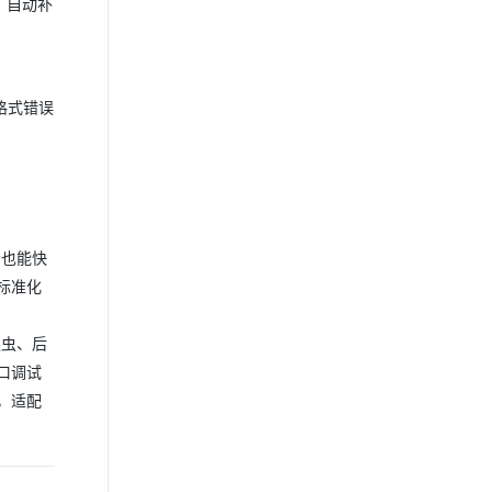
；自动补
格式错误
者也能快
标准化
爬虫、后
口调试
，适配