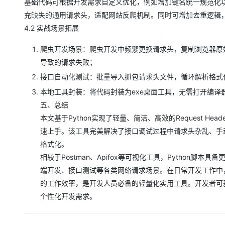
基础代码可根据开发需求自定义优化，例如增加键名统一规范化
充缺失的通用请求头，适配网站反爬机制。同时可增加去重逻辑
4.2 实战场景拓展
爬虫开发场景：爬虫开发中频繁更换请求头，复制浏览器原始
导致的请求失败；
接口自动化测试：批量导入抓包请求头文件，循环解析格式
本地工具封装：将代码封装为exe桌面工具，无需打开编
五、总结
本文基于Python实现了轻量、简洁、高效的Request 
速上手。该工具完美解决了接口调试过程中请求头杂乱、手
格式化。
相较于Postman、Apifox等可视化工具，Pytho
端开发、接口测试等各类网络请求场景。在日常开发工作中
的工作效率，是开发人员必备的轻量化实用工具。开发者可
个性化开发需求。