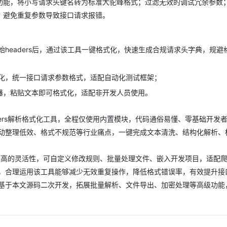
功能，将小写请求头键名转为标准大驼峰格式；过滤无效的调试冗余参数
，避免重复参数导致接口请求报错。
headers后，通过该工具一键格式化，快速生成合规请求头字典，规避
化，统一接口请求参数格式，适配自动化测试框架；
译器，粘贴文本即可格式化，适配非开发人员使用。
Headers解析格式化工具，全程仅使用内置模块，代码通俗易懂、零基础开发
动整理低效、格式不规范等行业痛点，一键完成文本清洗、结构化解析、
n脚本具备更高的灵活性，可自定义修改规则、批量处理文件、嵌入开发项目，适配
，合理运用该工具能够减少无效重复操作，降低格式错误率，有效提升接
基于本文源码二次开发，拓展批量解析、文件导出、加密处理等高级功能