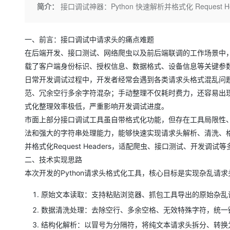
存储
天池大赛
Qwen3.7-Plus
简介：
接口调试神器：Python 快速解析并格式化 Request He
云解析DNS
解决方案免费试用 新老
电子合同
最高领取价值200元试用
能看、能想、能动手的多模
安全
网络与CDN
AI 算法大赛
畅捷通
大数据开发治理平台 Data
AI 产品 免费试用
一、前言：接口调试中请求头的痛点难题
网络
安全
云开发大赛
Qwen3-VL-Plus
Tableau 订阅
1亿+ 大模型 tokens 和 
在后端开发、接口测试、网络爬虫以及前后端联调的工作场景中，Req
可观测
入门学习赛
中间件
AI空中课堂在线直播课
载了客户端身份标识、授权信息、数据格式、设备信息等关键参
云防火墙
140+云产品 免费试用
日常开发调试过程中，开发者经常会遇到各类请求头格式混乱问
上云与迁云
云原生的云上边界网络安全
产品新客免费试用，最长1
数据库
生态解决方案
范、冗余空行多余字符混杂；手动整理不仅耗时费力，还容易出
大模型服务
企业出海
大模型ACA认证体验
大数据计算
式化整理效率极低，严重影响开发调试进度。
助力企业全员 AI 认知与能
行业生态解决方案
市面上部分接口调试工具虽自带格式化功能，但存在工具局限性、
千问AI平台-Token Plan
政企业务
媒体服务
法和强大的字符串处理能力，能够快速实现请求头解析、清洗、格
开发者生态解决方案
并格式化Request Headers，适配爬虫、接口测试、开发
企业服务与云通信
千问AI平台-模型体验
AI 开发和 AI 应用解决
二、技术实现思路
在线体验全尺寸、多种模态
域名与网站
本次开发的Python请求头格式化工具，核心目标是实现杂乱
Happy 系列大模型
终端用户计算
原始文本读取：支持粘贴浏览器、抓包工具导出的原始杂乱
Serverless
数据清洗处理：去除空行、多余空格、无效特殊字符，统一
结构化解析：以冒号为分隔符，将纯文本请求头拆分、转换为
开发工具