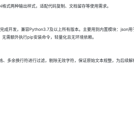
ON格式两种输出样式，适配代码复制、文档留存等使用需求。
AI 应用
10分钟微调：让0.6B模型媲美235B模
多模态数据信
型
依托云原生高可用架构,实现Dify私有化部署
用1%尺寸在特定领域达到大模型90%以上效果
成开发，兼容Python3.7及以上所有版本。主要用到内置模块：json
一个 AI 助手
超强辅助，Bol
，无需额外执行pip安装命令，轻量化且无环境依赖。
即刻拥有 DeepSeek-R1 满血版
在企业官网、通讯软件中为客户提供 AI 客服
多种方案随心选，轻松解锁专属 DeepSeek
格、多余换行符进行过滤，剔除无效字符，保证原始文本规整，为后续解