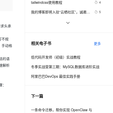
安全
tailwindcss使用教程
我要投诉
e-1.1-I2V
Cosyvoice-V3-Flash
4
PolarDB
上云场景组合购
Milvus 弹性伸缩功能新增节
伴
漫剧创作，剧本、分镜、视频高效生成
100%兼容MySQL、PostgreSQL，兼容Oracle，支持集中和分布式
覆盖90%+业务场景，专享组合折扣价
点支持范围
畅自然，细节丰富
高表现力语音合成大模型，语音克隆听感自然
VPN
我的博客即将入驻“云栖社区”，诚邀技
5
术同仁一同入驻。
ernetes 版 ACK
云聚AI 严选权益
AI 原生数据库服务发布
SSL 证书
思科路由器的密码恢复
4
2V
Fun-ASR
，一键激活高效办公新体验
理容器应用的 K8s 服务
精选AI产品，从模型到应用全链提效
Agent 数据网关
请求头承
文戏情感细腻自然，动作戏激烈拳拳到肉，实现更强表演能力
支持中英文自由切换，具备更强的噪声鲁棒性
堡垒机
有一种忙，叫做很有希望
6
AI 用量加速计划
云原生数据库 PolarDB
防火墙
写不规
、识别商机，让客服更高效、服务更出色。
深度优先搜索的图文介绍
新老同享，达量后返
Agentic Database 发布
3
相关电子书
更多
，手动格
主机安全
应用
低代码开发师（初级）实战教程
洁的语
千问办公
NEW
AI 应用及服务市场
的智能体编程平台
一站式AI生产力平台
速解析
冬季实战营第三期：MySQL数据库进阶实战
AI 应用
伶鹊
阿里巴巴DevOps 最佳实践手册
企业级人与Agent协作平台，接入和调度多个数字员工
智能客服平台，对话机器人、对话分析、智能外呼
大模型
骤：
大模型服务平台百炼 - 全妙
自然语言处理
下一篇
应用创作平台
多模态内容创作工具，已接入 DeepSeek
数据标注
机器学习
一条命令迁移，帮你实现 OpenClaw 与