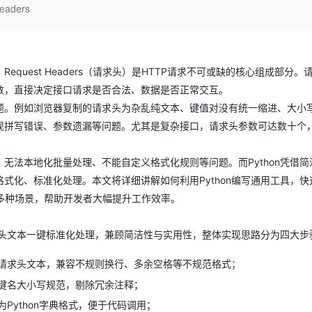
Deepseek-v4-pro
HappyHors
aders
同享
万小智 AI 建站低至 15元/月
Qoder CN
AI 短剧/漫剧
云原生数据库 
快递物流查询
WordPress
成为服务伙
高校合作
点，立即开启云上创新
覆盖公网/内网、递归/权威、移动APP等全场景解析服务
送.CN域名，送备案服务码
基于千问大模型等，支持代码智能生成、研发智能问答
AI助力短剧
态智能体模型
旗舰 MoE 大模型，百万上下文与顶尖推理能力
图生视频，流
Ubuntu
服务生态伙伴
云工开物
企业应用
Works
Night Plan 支持 Qwen 3.8-Max
云原生大数据计算服务 MaxCompute
AI 办公
容器服务 Kub
NEW
GLM-5.2
Wan2.7-T
Red Hat
30+ 款产品免费体验
Data Agent 驱动的一站式 Data+AI 开发治理平台
夜间 5 折，Qwen/Meoo/TokenPlan 客户专享
面向分析的企业级SaaS模式云数据仓库
AI智能应用
提供一站式管
uest Headers（请求头）是HTTP请求不可或缺的核心组成部分。
科研合作
视觉 Coding、空间感知、多模态思考等全面升级
1M上下文，专为长程任务能力而生
ERP
堂（旗舰版）
SUSE
数，直接决定接口请求是否合法、数据是否正常交互。
智能客服
CRM
题。例如浏览器复制的请求头为杂乱纯文本、键值对没有统一缩进、大小
防护产品
2个月
自动承接线索
建站小程序
现拼写错误、参数遗漏等问题。尤其是复杂接口，请求头参数可达数十个
OA 办公系统
AI 应用构建
大模型原生
力提升
财税管理
模板建站
无法本地化批量处理、不能自定义格式化规则等问题。而Python凭借简
Qoder
大模型服务平台百炼-应用模版
HOT
NEW
面向真实软件
个人版上线、团队版降价；千问3.8-Max首发发尝鲜
丰富多元化的应用模版和解决方案
式化、标准化处理。本文将详细讲解如何利用Python编写通用工具，快
400电话
定制建站
调试等多种场景，帮助开发者大幅提升工作效率。
万有无界
大模型服务平台百炼-智能体
方案
广告营销
模板小程序
的模型效果
灵活可视化地构建企业级 Agent
定制小程序
请求头文本一键标准化处理，兼顾简洁性与实用性，整体实现思路分为四大步
秒悟
人工智能平台 PAI
APP 开发
请求头文本，兼容不规则换行、多余空格等不规范格式；
云端极速 AI 
新一代 AI 视频生成模型，深度适配广告营销等场景
AI Native 的算法工程平台，一站式完成建模、训练、推理服务部署
建站系统
键名大小写规范，剔除冗余注释；
Python字典格式，便于代码调用；