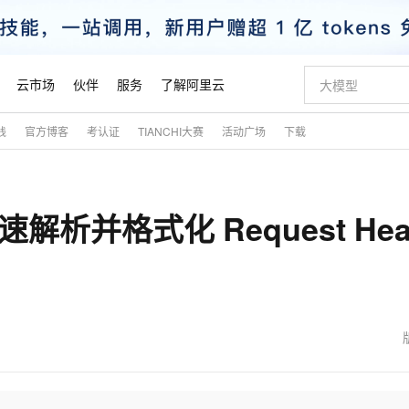
云市场
伙伴
服务
了解阿里云
践
官方博客
考认证
TIANCHI大赛
活动广场
下载
AI 特惠
数据与 API
成为产品伙伴
企业增值服务
最佳实践
价格计算器
AI 场景体
基础软件
产品伙伴合
阿里云认证
市场活动
配置报价
大模型
自助选配和估算价格
新方式
睿译宝，AI翻译排版一步到位
智启 AI 普惠权益
产品生态集成认证中心
企业支持计划
云上春晚
域名与网站
千问官方 MaaS 平台，为开发者和 Agent 而生，新用户赠送 1 亿 + tokens 额度
Qwen Aud
AI Coding
阿里云Maa
2026 阿里云
云服务器 E
为企业打
数据集
Windows
大模型认证
模型
NEW
NEW
解析并格式化 Request Hea
交付可用成果
值低价云产品抢先购
上传文档即自动完成翻译和格式还原
至高享 1亿+免费 tokens，加速 Al 应用落地
提供智能易用的域名与建站服务
智能编程，一键
安全可靠、
产品生态伙伴
专家技术服务
云上奥运之旅
弹性计算合作
阿里云中企出
手机三要素
宝塔 Linux
全部认证
价格优势
有专属领域专家
GLM-5.2：长任务时代开源旗舰模型
阿里云 OPC 创新助力计划
千问大模型
即刻拥有 DeepS
AI 电商营销
对象存储 O
大模型
产品生态伙伴工作台
企业增值服务台
云栖战略参考
云存储合作计
云栖大会
身份实名认证
CentOS
训练营
推动算力普惠，释放技术红利
最高返9万
多领域专家智能体,一键组建 AI 虚拟交付团队
快速构建应用程序和网站，即刻迈出上云第一步
至高百万元 Token 补贴，加速一人公司成长
多元化、高性能、安全可靠的大模型服务
真正可用的 1M 上下文,一次完成代码全链路开发
轻松解锁专属 Dee
从图文生成到
云上的中国
数据库合作计
活动全景
短信
Docker
图片和
站式影视创作平台
Hermes Agent，打造自进化智能体
Token Plan 模型订阅计划
数字证书管理服务（原SSL证书）
5 分钟轻松部署
AI 广告创作
无影云电脑
企业成长
NEW
信息公告
看见新力量
云网络合作计
OCR 文字识别
JAVA
证享300元代金券
可视化编排打通从文字构思到成片全链路闭环
全托管，含MySQL、PostgreSQL、SQL Server、MariaDB多引擎
自主进化，持久记忆，越用越聪明
Qwen3.8-Max 首发尝鲜，限时加量 10 倍，夜间低至2折
实现全站HTTPS，呈现可信的WEB访问
图文、视频一
随时随地安
魔搭 Mode
Kimi-K3
HappyHors
NEW
loud
服务实践
官网公告
金融模力时刻
Salesforce O
版
发票查验
全能环境
Claude Code + GStack 打造工程团队
千问办公，限时限量积分加倍
Qoder
低代码高效构
AI 建站
短信服务
型
NEW
作计划
Kimi 最新旗舰模型，长程编程与推理利器
让文字生成流
计划
创新中心
魔搭 ModelSc
健康状态
理服务
让AI从“聊天伙伴”进化为能干活的“数字员工”
安装技能 GStack，拥有专属 AI 工程团队
你的AI工作搭子，覆盖日常办公高频场景
面向真实软件的智能体编程平台
0 代码专业建
客户案例
天气预报查询
操作系统
态合作计划