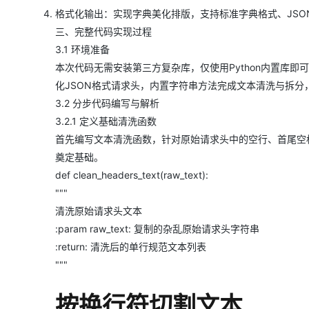
大模型解决方案
格式化输出：实现字典美化排版，支持标准字典格式、JS
迁移与运维管理
三、完整代码实现过程
快速部署 Dify，高效搭建 
3.1 环境准备
专有云
本次代码无需安装第三方复杂库，仅使用Python内置库即可完
10 分钟在聊天系统中增加
化JSON格式请求头，内置字符串方法完成文本清洗与拆分
3.2 分步代码编写与解析
3.2.1 定义基础清洗函数
首先编写文本清洗函数，针对原始请求头中的空行、首尾空
奠定基础。
def clean_headers_text(raw_text):
"""
清洗原始请求头文本
:param raw_text: 复制的杂乱原始请求头字符串
:return: 清洗后的单行规范文本列表
"""
按换行符切割文本