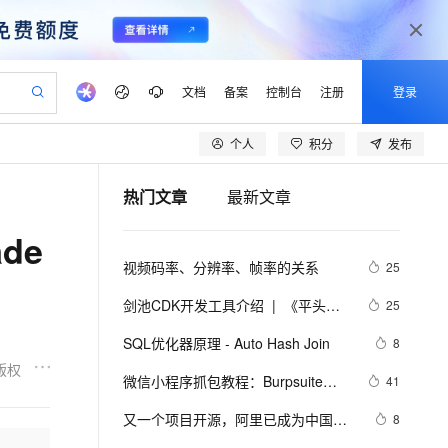
文档
备案
控制台
注册
登录
个人
积分
发布
验
作计划
器
AI 活动
专业服务
服务伙伴合作计划
开发者社区
加入我们
产品动态
服务平台百炼
阿里云 OPC 创新助力计划
热门文章
最新文章
一站式生成采购清单，支持单品或批量购买
io：打造专属 AI 语音助手
S产品伙伴计划（繁花）
峰会
CS
造的大模型服务与应用开发平台
一句话生成原生可编辑精美 PPT 文稿
AI 生产力先锋
Al MaaS 服务伙伴赋能合作
域名
博文
Careers
至高可申请百万元
Qwen3.8-Max 模型上线
de
开启高性价比 AI 编程新体验
弹性可伸缩的云计算服务
Qwen-Audio-3.0-Realtime 端到端实时语音角色扮演
输入一句话想法, 轻松生成专业的 PPT
先锋实践拓展 AI 生产力的边界
Token 补贴，五大权
计划
海大会
伙伴信用分合作计划
商标
问答
社会招聘
视频码率、分辨率、帧率的关系
25
益加速 OPC 成功
eek-V4-Pro
SS
一键部署幻兽帕鲁游戏服务器
飞天发布时刻
HOT
Open Search 向量检索版支
划
备案
电子书
校园招聘
pSeek-V4-Pro
视频创作，一键激活电商全链路生产力
稳定、安全、高性价比、高性能的云存储服务
一键购买专属联机服务器，轻松开启游戏
所见，即是所愿
持视频检索 Pipeline 功能
更多支持
剑池CDK开发工具介绍  |  《平头哥
25
划
公司注册
镜像站
视频生成
语音识别与合成
剑池CDK快速上手指南》第一章
专属 QwenPaw
漫剧工坊：一站式动画创作平台
AI 实训营
HOT
应用身份服务 (IDaaS)
SQL优化器原理 - Auto Hash Join
8
合作伙伴培训与认证
划
上云迁移
站生成，高效打造优质广告素材
全接入的云上超级电脑
从聊天伙伴进化为能主动干活的本地数字员工
快速生产连贯的高质量长漫剧
从基础到进阶，Agent 创客手把手教你
OpenClaw 管理能力上线
版权
lScope
我要反馈
e-1.1-T2V
Qwen3-TTS-Flash
微信小程序抓包教程：Burpsuite版 
41
查询合作伙伴
n Alibaba Cloud ISV 合作
代维服务
建企业门户网站
10 分钟搭建微信、支付宝小程序
MaxCompute MaxFrame 提
附所需工具
畅细腻的高质量视频
离线语音合成大模型，多语言方言自适应，低延迟高稳定
创新加速
又一个项目开源，阿里已成为中国开
ope
登录合作伙伴管理后台
8
我要建议
站，无忧落地极速上线
以可视化方式快速构建移动和 PC 门户网站
国内短信简单易用，安全可靠，秒级触达，全球覆盖200+国家和地区。
高效部署网站，快速应用到小程序
供自动弹性内存功能
源的关键力量？