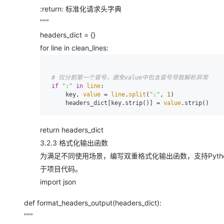
:return: 标准化请求头字典
"""
headers_dict = {}
for line in clean_lines:
# 仅分割第一个冒号，避免value中包含冒号导致解析异常
if
":"
in
line
:

     key, 
value
 = 
line
.
split
(
":"
, 
1
)

     headers_dict[key.strip()] = 
value
return headers_dict
3.2.3 格式化输出函数
为满足不同使用场景，编写双重格式化输出函数，支持Pyt
于项目代码。
import json
def format_headers_output(headers_dict):
"""