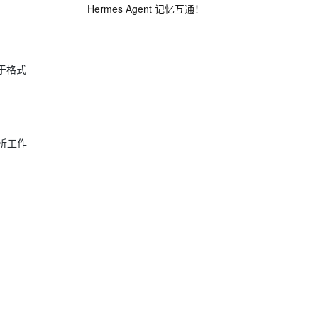
Hermes Agent 记忆互通！
息提取
与 AI 智能体进行实时音视频通话
从文本、图片、视频中提取结构化的属性信息
构建支持视频理解的 AI 音视频实时通话应用
用于格式
t.diy 一步搞定创意建站
构建大模型应用的安全防护体系
通过自然语言交互简化开发流程,全栈开发支持
通过阿里云安全产品对 AI 应用进行安全防护
析工作