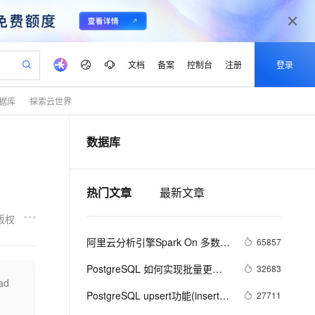
文档
备案
控制台
注册
登录
据库
探索云世界
验
作计划
器
AI 活动
专业服务
服务伙伴合作计划
开发者社区
加入我们
产品动态
服务平台百炼
阿里云 OPC 创新助力计划
数据库
一站式生成采购清单，支持单品或批量购买
io：打造专属 AI 语音助手
S产品伙伴计划（繁花）
峰会
CS
造的大模型服务与应用开发平台
一句话生成原生可编辑精美 PPT 文稿
AI 生产力先锋
Al MaaS 服务伙伴赋能合作
域名
博文
Careers
至高可申请百万元
Qwen3.8-Max 模型上线
开启高性价比 AI 编程新体验
弹性可伸缩的云计算服务
Qwen-Audio-3.0-Realtime 端到端实时语音角色扮演
输入一句话想法, 轻松生成专业的 PPT
先锋实践拓展 AI 生产力的边界
Token 补贴，五大权
计划
海大会
伙伴信用分合作计划
商标
问答
社会招聘
热门文章
最新文章
益加速 OPC 成功
eek-V4-Pro
SS
一键部署幻兽帕鲁游戏服务器
飞天发布时刻
HOT
Open Search 向量检索版支
划
备案
电子书
校园招聘
pSeek-V4-Pro
视频创作，一键激活电商全链路生产力
稳定、安全、高性价比、高性能的云存储服务
一键购买专属联机服务器，轻松开启游戏
所见，即是所愿
持视频检索 Pipeline 功能
更多支持
版权
划
公司注册
镜像站
视频生成
语音识别与合成
专属 QwenPaw
漫剧工坊：一站式动画创作平台
AI 实训营
HOT
应用身份服务 (IDaaS)
阿里云分析引擎Spark On 多数据
65857
合作伙伴培训与认证
划
上云迁移
站生成，高效打造优质广告素材
全接入的云上超级电脑
从聊天伙伴进化为能主动干活的本地数字员工
快速生产连贯的高质量长漫剧
从基础到进阶，Agent 创客手把手教你
OpenClaw 管理能力上线
源介绍
lScope
我要反馈
e-1.1-T2V
Qwen3-TTS-Flash
PostgreSQL 如何实现批量更
32683
查询合作伙伴
n Alibaba Cloud ISV 合作
代维服务
建企业门户网站
10 分钟搭建微信、支付宝小程序
ad
MaxCompute MaxFrame 提
新、删除、插入
畅细腻的高质量视频
离线语音合成大模型，多语言方言自适应，低延迟高稳定
创新加速
ope
PostgreSQL upsert功能(insert 
登录合作伙伴管理后台
我要建议
27711
站，无忧落地极速上线
以可视化方式快速构建移动和 PC 门户网站
国内短信简单易用，安全可靠，秒级触达，全球覆盖200+国家和地区。
高效部署网站，快速应用到小程序
供自动弹性内存功能
on conflict do)的用法