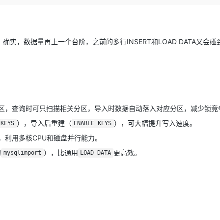
Deepseek-v4-pro
HappyHors
同享
万小智 AI 建站低至 15元/月
Qoder CN
AI 短剧/漫剧
云原生数据库 
快递物流查询
WordPress
成为服务伙
高校合作
点，立即开启云上创新
覆盖公网/内网、递归/权威、移动APP等全场景解析服务
送.CN域名，送备案服务码
基于千问大模型等，支持代码智能生成、研发智能问答
AI助力短剧
态智能体模型
旗舰 MoE 大模型，百万上下文与顶尖推理能力
图生视频，流
！
Ubuntu
服务生态伙伴
云工开物
企业应用
Works
Night Plan 支持 Qwen 3.8-Max
云原生大数据计算服务 MaxCompute
AI 办公
容器服务 Kub
NEW
，数据量再上一个台阶，之前的多行INSERT和LOAD DATA又会碰
GLM-5.2
Wan2.7-T
Red Hat
30+ 款产品免费体验
Data Agent 驱动的一站式 Data+AI 开发治理平台
夜间 5 折，Qwen/Meoo/TokenPlan 客户专享
面向分析的企业级SaaS模式云数据仓库
AI智能应用
提供一站式管
科研合作
视觉 Coding、空间感知、多模态思考等全面升级
1M上下文，专为长程任务能力而生
ERP
堂（旗舰版）
SUSE
智能客服
CRM
防护产品
2个月
自动承接线索
建站小程序
OA 办公系统
AI 应用构建
大模型原生
分区，查询时可只扫描相关分区，导入时数据自动落入对应分区，减少锁竞
力提升
财税管理
模板建站
Qoder
大模型服务平台百炼-应用模版
HOT
NEW
），导入后重建（
），可大幅提升写入速度。
 KEYS
ENABLE KEYS
面向真实软件
个人版上线、团队版降价；千问3.8-Max首发发尝鲜
丰富多元化的应用模版和解决方案
400电话
定制建站
，利用多核CPU和磁盘并行能力。
万有无界
大模型服务平台百炼-智能体
方案
广告营销
模板小程序
的
），比通用
更高效。
mysqlimport
LOAD DATA
的模型效果
灵活可视化地构建企业级 Agent
定制小程序
秒悟
人工智能平台 PAI
APP 开发
云端极速 AI 
新一代 AI 视频生成模型，深度适配广告营销等场景
AI Native 的算法工程平台，一站式完成建模、训练、推理服务部署
建站系统