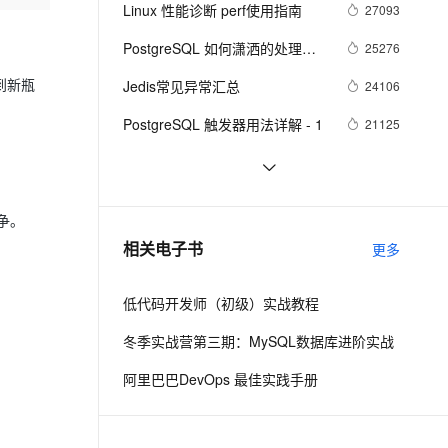
安全
我要投诉
e-1.1-I2V
Cosyvoice-V3-Flash
Linux 性能诊断 perf使用指南
27093
PolarDB
上云场景组合购
Milvus 弹性伸缩功能新增节
伴
漫剧创作，剧本、分镜、视频高效生成
100%兼容MySQL、PostgreSQL，兼容Oracle，支持集中和分布式
覆盖90%+业务场景，专享组合折扣价
点支持范围
畅自然，细节丰富
高表现力语音合成大模型，语音克隆听感自然
VPN
PostgreSQL 如何潇洒的处理每
25276
天上百TB的数据增量
ernetes 版 ACK
云聚AI 严选权益
AI 原生数据库服务发布
SSL 证书
到新瓶
Jedis常见异常汇总
2V
Fun-ASR
24106
，一键激活高效办公新体验
理容器应用的 K8s 服务
精选AI产品，从模型到应用全链提效
Agent 数据网关
文戏情感细腻自然，动作戏激烈拳拳到肉，实现更强表演能力
支持中英文自由切换，具备更强的噪声鲁棒性
堡垒机
PostgreSQL 触发器用法详解 - 1
21125
AI 用量加速计划
云原生数据库 PolarDB
防火墙
、识别商机，让客服更高效、服务更出色。
新老同享，达量后返
Agentic Database 发布
案例篇-HBase 基本知识介绍及典
20228
型案例分析
主机安全
应用
时序数据库分析 - TimescaleDB
20227
争。
时序数据库介绍
千问办公
NEW
PostgreSQL内核扩展之 - 
18911
AI 应用及服务市场
相关电子书
更多
的智能体编程平台
一站式AI生产力平台
ElasticSearch同步插件
AI 应用
伶鹊
低代码开发师（初级）实战教程
企业级人与Agent协作平台，接入和调度多个数字员工
智能客服平台，对话机器人、对话分析、智能外呼
大模型
冬季实战营第三期：MySQL数据库进阶实战
大模型服务平台百炼 - 全妙
自然语言处理
阿里巴巴DevOps 最佳实践手册
应用创作平台
多模态内容创作工具，已接入 DeepSeek
数据标注
机器学习