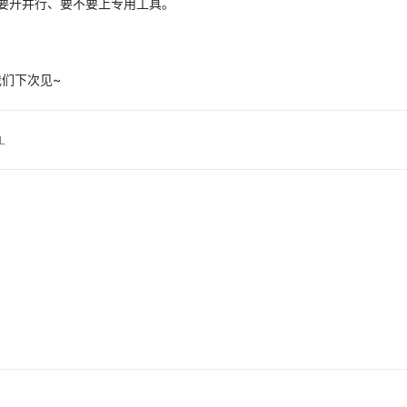
要开并行、要不要上专用工具。
们下次见~
L