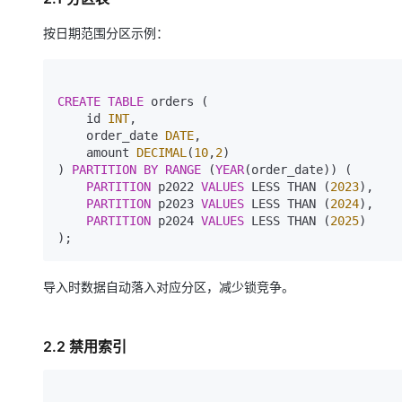
大模型解决方案
按日期范围分区示例：
迁移与运维管理
快速部署 Dify，高效搭建 
专有云
CREATE TABLE
 orders (

10 分钟在聊天系统中增加
    id 
INT
,

    order_date 
DATE
,

    amount 
DECIMAL
(
10
,
2
)

) 
PARTITION
BY
RANGE
 (
YEAR
(order_date)) (

PARTITION
 p2022 
VALUES
 LESS THAN (
2023
),

PARTITION
 p2023 
VALUES
 LESS THAN (
2024
),

PARTITION
 p2024 
VALUES
 LESS THAN (
2025
)

导入时数据自动落入对应分区，减少锁竞争。
2.2 禁用索引