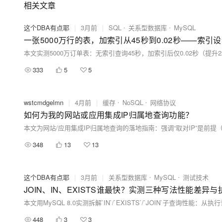
相关文章
这个DBA有点耶
|
3月前
|
SQL
关系型数据库
MySQL
一张5000万行的表，加索引从45秒到0.02秒——索引
333
5
5
wstcmdgelmn
|
4月前
|
缓存
NoSQL
网络协议
如何为我的网站或应用集成IP归属地查询功能？
348
13
13
这个DBA有点耶
|
3月前
|
关系型数据库
MySQL
测试技术
JOIN、IN、EXISTS谁最快？实测三种写法性能差异
448
3
3