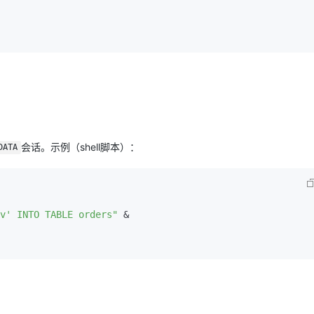
会话。示例（shell脚本）：
DATA
v' INTO TABLE orders"