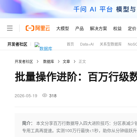
大模型
产品
解决方案
权益
定价
开发者社区
首页
Data+AI
关系型数据库
NoS
大模型
产品
解决方案
权益
定价
云市场
伙伴
服务
了解阿里云
精选产品
精选解决方案
普惠上云
产品定价
精选商城
成为销售伙伴
售前咨询
为什么选择阿里云
千问AI平台
开发者社区
数据库
文章
正文
了解云产品的定价详情
大模型服务平台百炼
千问办公，解锁你的工作
普惠上云 官方力荐
分销伙伴
在线服务
网站建设
什么是云计算
大
批量操作进阶：百万行级
大模型服务与应用平台
企业级Agent产品，直接
云服务器38元/年起，超
咨询伙伴
多端小程序
技术领先
云上成本管理
售后服务
轻量应用服务器
Agency Agents：拥
官方推荐返现计划
大模型
精选产品
精选解决方案
Salesforce 国际版订阅
稳定可靠
管理和优化成本
推荐新用户得奖励，单订单
销售伙伴合作计划
2026-05-19
318
自助服务
友盟天域
安全合规
人工智能与机器学习
AI
文本生成
云数据库 RDS
HappyHorse 打造一
云工开物
无影生态合作计划
在线服务
观测云
分析师报告
高校专属算力普惠，学生认
计算
互联网应用开发
Qwen3.8-Max
HOT
Salesforce On Alibaba C
工单服务
Tuya 物联网平台阿里云
研究报告与白皮书
人工智能平台 PAI
快速拥有专属 OpenClaw
简介：
本文分享百万行数据导入四大进阶技巧：分区表减少锁竞争
大模
Consulting Partner 合
大数据
容器
智能体时代全能旗舰模型
免费试用
短信专区
一站式AI开发、训练和推
专用工具再提速。实测100万行最快<1秒，助你从分钟级跃
蓝凌 OA
AI 大模型销售与服务生
现代化应用