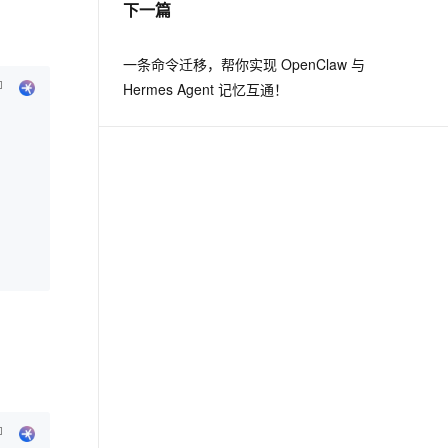
下一篇
息提取
与 AI 智能体进行实时音视频通话
一条命令迁移，帮你实现 OpenClaw 与
从文本、图片、视频中提取结构化的属性信息
构建支持视频理解的 AI 音视频实时通话应用
Hermes Agent 记忆互通！
t.diy 一步搞定创意建站
构建大模型应用的安全防护体系
通过自然语言交互简化开发流程,全栈开发支持
通过阿里云安全产品对 AI 应用进行安全防护