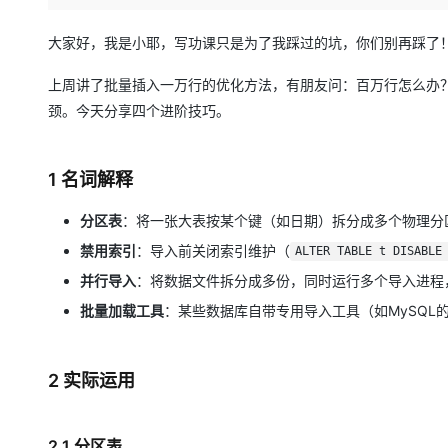
存储
天池大赛
Qwen3.7-Plus
云解析DNS
解决方案免费试用 新老
电子合同
最高领取价值200元试用
能看、能想、能动手的多模
安全
网络与CDN
大家好，我是小耶，写功课只是为了我踩过的坑，你们别再踩了
AI 算法大赛
畅捷通
大数据开发治理平台 Data
AI 产品 免费试用
网络
安全
云开发大赛
上周讲了批量插入一万行的优化方法，有朋友问：百万行怎么办？确实
Qwen3-VL-Plus
Tableau 订阅
1亿+ 大模型 tokens 和 
颈。今天分享四个进阶技巧。
可观测
入门学习赛
中间件
AI空中课堂在线直播课
云防火墙
140+云产品 免费试用
上云与迁云
云原生的云上边界网络安全
产品新客免费试用，最长1
数据库
1 名词解释
生态解决方案
大模型服务
企业出海
大模型ACA认证体验
大数据计算
分区表
​：将一张大表按某个键（如日期）拆分成多个物理
助力企业全员 AI 认知与能
行业生态解决方案
千问AI平台-Token Plan
政企业务
媒体服务
禁用索引
​：导入前关闭索引维护（
ALTER TABLE t DISABLE
开发者生态解决方案
并行导入
​：将数据文件拆分成多份，同时运行多个导入进程
企业服务与云通信
千问AI平台-模型体验
AI 开发和 AI 应用解决
批量加载工具
​：某些数据库自带专用导入工具（如MySQL
在线体验全尺寸、多种模态
域名与网站
Happy 系列大模型
终端用户计算
2 实际运用
Serverless
2.1 分区表
开发工具