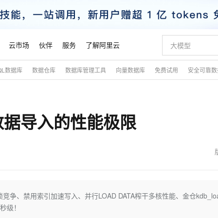
云市场
伙伴
服务
了解阿里云
QL数据库
数据仓库
数据库管理工具
向量数据库
免费试用
安全可靠数
AI 特惠
数据与 API
成为产品伙伴
企业增值服务
最佳实践
价格计算器
AI 场景体
基础软件
产品伙伴合
阿里云认证
市场活动
配置报价
大模型
自助选配和估算价格
新方式
睿译宝，AI翻译排版一步到位
智启 AI 普惠权益
产品生态集成认证中心
企业支持计划
云上春晚
域名与网站
千问官方 MaaS 平台，为开发者和 Agent 而生，新用户赠送 1 亿 + tokens 额度
Qwen Aud
AI Coding
阿里云Maa
2026 阿里云
云服务器 E
为企业打
数据集
Windows
大模型认证
模型
NEW
NEW
数据导入的性能极限
交付可用成果
值低价云产品抢先购
上传文档即自动完成翻译和格式还原
至高享 1亿+免费 tokens，加速 Al 应用落地
提供智能易用的域名与建站服务
智能编程，一键
安全可靠、
产品生态伙伴
专家技术服务
云上奥运之旅
弹性计算合作
阿里云中企出
手机三要素
宝塔 Linux
全部认证
价格优势
有专属领域专家
GLM-5.2：长任务时代开源旗舰模型
阿里云 OPC 创新助力计划
千问大模型
即刻拥有 DeepS
AI 电商营销
对象存储 O
大模型
产品生态伙伴工作台
企业增值服务台
云栖战略参考
云存储合作计
云栖大会
身份实名认证
CentOS
训练营
推动算力普惠，释放技术红利
最高返9万
多领域专家智能体,一键组建 AI 虚拟交付团队
快速构建应用程序和网站，即刻迈出上云第一步
至高百万元 Token 补贴，加速一人公司成长
多元化、高性能、安全可靠的大模型服务
真正可用的 1M 上下文,一次完成代码全链路开发
轻松解锁专属 Dee
从图文生成到
云上的中国
数据库合作计
活动全景
短信
Docker
图片和
站式影视创作平台
Hermes Agent，打造自进化智能体
Token Plan 模型订阅计划
数字证书管理服务（原SSL证书）
5 分钟轻松部署
AI 广告创作
无影云电脑
企业成长
NEW
信息公告
看见新力量
云网络合作计
OCR 文字识别
JAVA
证享300元代金券
可视化编排打通从文字构思到成片全链路闭环
全托管，含MySQL、PostgreSQL、SQL Server、MariaDB多引擎
自主进化，持久记忆，越用越聪明
Qwen3.8-Max 首发尝鲜，限时加量 10 倍，夜间低至2折
实现全站HTTPS，呈现可信的WEB访问
图文、视频一
随时随地安
魔搭 Mode
Kimi-K3
HappyHors
NEW
loud
服务实践
官网公告
金融模力时刻
Salesforce O
版
发票查验
全能环境
Claude Code + GStack 打造工程团队
千问办公，限时限量积分加倍
Qoder
低代码高效构
AI 建站
短信服务
、禁用索引加速写入、并行LOAD DATA榨干多核性能、金仓kdb_lo
型
NEW
作计划
Kimi 最新旗舰模型，长程编程与推理利器
让文字生成流
计划
创新中心
魔搭 ModelSc
健康状态
理服务
让AI从“聊天伙伴”进化为能干活的“数字员工”
安装技能 GStack，拥有专属 AI 工程团队
你的AI工作搭子，覆盖日常办公高频场景
面向真实软件的智能体编程平台
0 代码专业建
升秒级！
客户案例
天气预报查询
操作系统
态合作计划