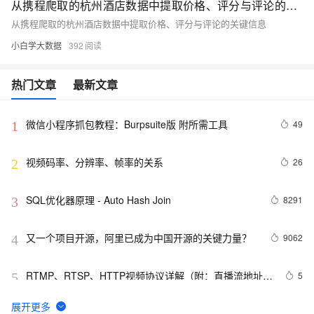
从携程爬取的杭州酒店数据中提取价格、评分与评论的关键信息
从携程爬取的杭州酒店数据中提取价格、评分与评论的关键信息
小白学大数据
392
热门文章
最新文章
微信小程序抓包教程：Burpsuite版 附所需工具
49
1
视频码率、分辨率、帧率的关系
26
2
SQL优化器原理 - Auto Hash Join
8291
3
又一个项目开源，阿里已成为中国开源的关键力量？
9062
4
RTMP、RTSP、HTTP视频协议详解（附：直播流地址、
5
5
播放软件）
谷歌CEO皮查伊：对重返中国持开放态度
750