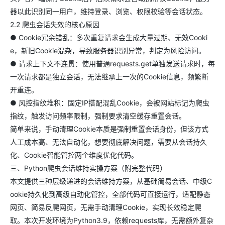
器以此识别同一用户，维持登录、浏览、权限校验等会话状态。
2.2 爬虫会话失效的核心原因
● Cookie冗余错乱：多次重复请求会生成大量过期、无效Cooki
e，新旧Cookie混杂，导致服务器识别异常，判定为风险访问。
● 请求上下文不连贯：使用普通requests.get单独发送请求时，每
一次请求都是独立会话，无法继承上一次的Cookie信息，频繁断
开重连。
● 风控指纹堆积：固定IP搭配混乱Cookie，会被网站标记为爬虫
指纹，触发访问频率限制，强制要求清空缓存重置会话。
简单来说，手动清理Cookie本质是强制重置会话身份，但该方式
人工成本高、无法自动化，想要彻底解决问题，需要从会话持久
化、Cookie智能管控两个维度优化代码。
三、Python爬虫会话维持实操方案（附完整代码）
本文提供三种层级递进的会话维持方案，从基础简易会话、中级C
ookie持久化到高级自动化管控，全部代码可直接运行，适配静态
网页、简易反爬网页，无需手动清理Cookie，实现长效稳定爬
取。本次开发环境为Python3.9，依赖requests库，无需额外复杂