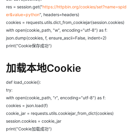
res = session.get("
https://httpbin.org/cookies/set?name=spid
er&value=python
", headers=headers)
cookies = requests.utils.dict_from_cookiejar(session.cookies)
with open(cookie_path, "w", encoding="utf-8") as f:
json.dump(cookies, f, ensure_ascii=False, indent=2)
print("Cookie保存成功")
加载本地Cookie
def load_cookie():
try:
with open(cookie_path, "r", encoding="utf-8") as f:
cookies = json.load(f)
cookie_jar = requests.utils.cookiejar_from_dict(cookies)
session.cookies = cookie_jar
print("Cookie加载成功")