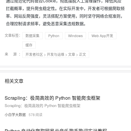
通过规范化代码管控Cookie，彻底摆脱人工清理操作，降低风控
拦截概率，提升爬虫稳定性。在实际开发中，开发者可根据爬取频
率、网站反爬强度，灵活搭配方案使用，同时坚守网络合规准则，
合理控制请求频率，避免恶意采集违规数据。
文章标签：
数据采集
Python
Windows
Web App开发
缓存
来 源：
开发者社区
>
开发与运维
>
文章
> 正文
相关文章
Scrapling：极简高效的 Python 智能爬虫框架
Scrapling：极简高效的 Python 智能爬虫框架
小白学大数据
578
Python 自动化爬取网易云音乐歌手歌词实战教程