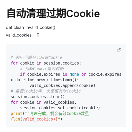
自动清理过期Cookie
def clean_invalid_cookie():
valid_cookies = []
# 遍历当前会话所有Cookie
for
 cookie 
in
 session.cookies:

# 判断Cookie是否过期
if
 cookie.expires 
is
None
or
 cookie.expires 
> datetime.now().timestamp():

# 重置Cookie库，仅保留有效Cookie
for
 cookie 
in
 valid_cookies:

print
(
f"清理完成，剩余有效Cookie数量：
{
len
(valid_cookies)}
"