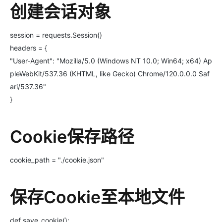
创建会话对象
session = requests.Session()
headers = {
"User-Agent": "Mozilla/5.0 (Windows NT 10.0; Win64; x64) Ap
pleWebKit/537.36 (KHTML, like Gecko) Chrome/120.0.0.0 Saf
ari/537.36"
}
Cookie保存路径
cookie_path = "./cookie.json"
保存Cookie至本地文件
def save_cookie():