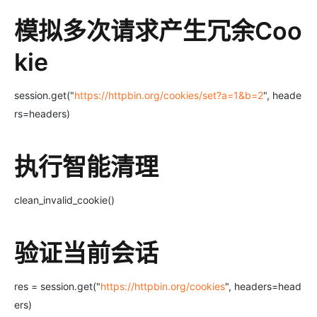
模拟多次请求产生冗余Coo
kie
session.get("
https://httpbin.org/cookies/set?a=1&b=2
", heade
rs=headers)
执行智能清理
clean_invalid_cookie()
验证当前会话
res = session.get("
https://httpbin.org/cookies
", headers=head
ers)