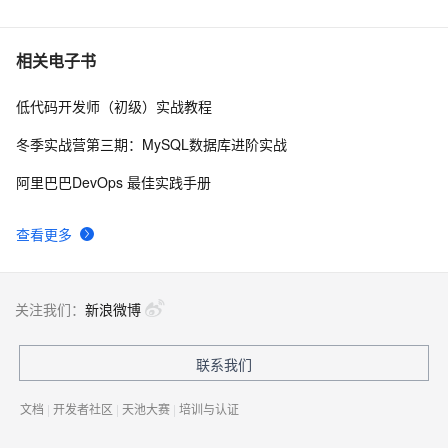
6
C语言项目参考解答：全正整数后再计算
654
7
相关电子书
低代码开发师（初级）实战教程
俗人解读 三维渲染 的工作过程
657
8
冬季实战营第三期：MySQL数据库进阶实战
国土档案管理信息系统【档案著录】-他项权利类档案
581
9
阿里巴巴DevOps 最佳实践手册
著录
使用TWO_TASK或者LOCAL环境变量?
586
10
查看更多
关注我们：
新浪微博
联系我们
文档
|
开发者社区
|
天池大赛
|
培训与认证