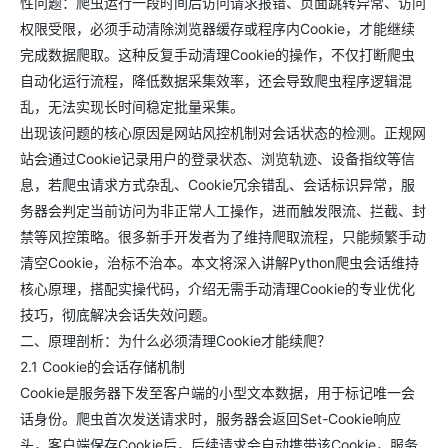
性问题：爬虫运行一段时间后访问请求报错、页面跳转异常、访问
权限受限，必须手动清除浏览器缓存或程序内Cookie，才能继续
完成数据爬取。这种反复手动清理Cookie的操作，不仅打断爬虫
自动化运行流程，降低数据采集效率，还会导致爬虫程序逻辑混
乱，无法实现长时间稳定批量采集。
出现该问题的核心原因是网站风控机制对会话状态的检测。正规网
站会通过Cookie记录用户的登录状态、浏览轨迹、设备指纹等信
息，若爬虫请求方式杂乱、Cookie冗余错乱、会话标识异常，服
务器会判定当前访问为非正常人工操作，进而触发限流、拦截、封
禁等风控策略。很多新手开发者为了维持爬取流程，只能频繁手动
清空Cookie，治标不治本。本文将深入讲解Python爬虫会话维持
核心原理，搭配实操代码，介绍无需手动清理Cookie的专业优化
技巧，彻底解决会话失效问题。
二、原理剖析：为什么必须清理Cookie才能续爬？
2.1 Cookie的会话存储机制
Cookie是服务器下发至客户端的小型文本数据，用于标记唯一会
话身份。爬虫首次发送请求时，服务器会返回Set-Cookie响应
头，客户端保存Cookie后，后续请求会自动携带该Cookie，服务