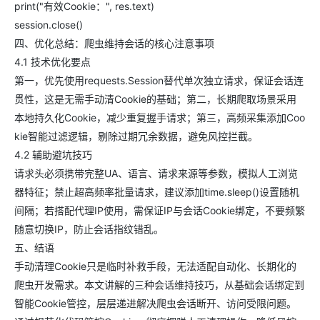
print("有效Cookie：", res.text)
session.close()
四、优化总结：爬虫维持会话的核心注意事项
4.1 技术优化要点
第一，优先使用requests.Session替代单次独立请求，保证会话连
贯性，这是无需手动清Cookie的基础；第二，长期爬取场景采用
本地持久化Cookie，减少重复握手请求；第三，高频采集添加Coo
kie智能过滤逻辑，剔除过期冗余数据，避免风控拦截。
4.2 辅助避坑技巧
请求头必须携带完整UA、语言、请求来源等参数，模拟人工浏览
器特征；禁止超高频率批量请求，建议添加time.sleep()设置随机
间隔；若搭配代理IP使用，需保证IP与会话Cookie绑定，不要频繁
随意切换IP，防止会话指纹错乱。
五、结语
手动清理Cookie只是临时补救手段，无法适配自动化、长期化的
爬虫开发需求。本文讲解的三种会话维持技巧，从基础会话绑定到
智能Cookie管控，层层递进解决爬虫会话断开、访问受限问题。