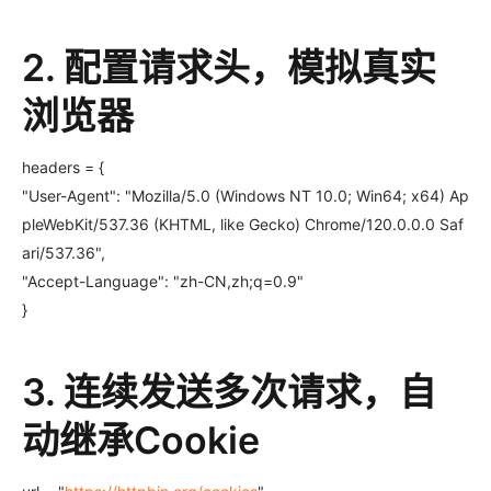
2. 配置请求头，模拟真实
浏览器
headers = {
"User-Agent": "Mozilla/5.0 (Windows NT 10.0; Win64; x64) Ap
pleWebKit/537.36 (KHTML, like Gecko) Chrome/120.0.0.0 Saf
ari/537.36",
"Accept-Language": "zh-CN,zh;q=0.9"
}
3. 连续发送多次请求，自
动继承Cookie