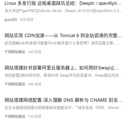
Linux 多发行版 远程桌面踩坑总结：Deepin / openKylin / Ubuntu 实战记录
本文详述TigerVNC在Ubuntu 26.04、Deepin 20.9/23.9及openKylin 2.0 SP2四大发行版的适配实践，重点解决Wayland/X11冲突、DBus、输入法、DDE兼容等痛点，最终推荐「deepin」为最稳定方案。（239字）
guocf20
808
网站实现 CDN加速——从 Tomcat 9 到全站提速的完整实践
初次接解cdn的读者可能要问cdn服务是什么意思啊？读完这篇文章，您将明白cdn是什么意思，cdn服务在你脑海里不再是个抽象的概念，将会变成可在cdn加速服务器上可执行的步骤。 ## 一、为什么要做 CDN 加速 网站上线之后，随着访问量的增长，单一服务器直出的方案往往会暴露出明显瓶颈：北方用户访问南方机房延迟高、图片加载慢、首屏白屏时间长。即便在服务端已经做了 Tomcat 9 的 JVM 调优（`-Xms512m -Xmx1024m -XX:+UseG1GC`），也无法从根本上改善跨地域访问的物理延迟问题。
千旭网站建设
493
网站搭建好并部署阿里云服务器上，如何用好Swap让服务器保持稳定
本机配置2核6GB内存，新增3GB Swap作为应急缓冲。Swap虽比内存慢，但能有效避免内存耗尽时OOM Killer误杀Tomcat导致全站502。正常情况下几乎不启用，高峰时自动腾挪冷数据，显著提升稳定性，是低成本高收益的关键优化。
千旭网站建设
486
网站搭建网络配置-深入理解 DNS 解析与 CNAME 别名记录
在企业级网站搭建与网络基础设施建设中，**域名系统（DNS，Domain Name System）** 是连接用户和网站源站服务器之间最核心的“数字纽带”。 通俗地说，计算机在网络世界中只能通过复杂的 IP 地址（如 `192.168.1.1`）来互相识别和通信。然而，对于普通访客和搜索引擎爬虫来说，记忆 IP 地址是几乎不可能的，人们更习惯于输入简单、易记的域名（如 `www.qxgro.com`）。DNS 的核心使命，就是充当网络世界的“电话本”，近乎瞬时地将人类可读的域名解析为计算机可识别的二进制 IP 地址。
千旭网站建设
149