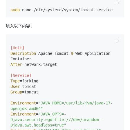
sudo
填入以下内容：
[Unit]
Description
=Apache Tomcat 
9
 Web Application 
After
=network.target

[Service]
Type
User
Group
=tomcat

Environment
=
"JAVA_HOME=/usr/lib/jvm/java-17-
openjdk-amd64"
Environment
=
"JAVA_OPTS=-
Djava.security.egd=file:///dev/urandom -
Djava.awt.headless=true"