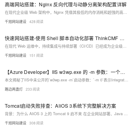
高端网站搭建：Nginx 反向代理与动静分离架构配置详解
在现代企业级 Web 架构中，Nginx 凭借其极低的内存消耗和超强的高并发处理能力，成为了不可或缺的流量网关。特别是在阿里云 ECS 实例搭配 Alibaba Cloud Linux 3 的环境下，Nginx 能够充分利用操作系统的网络栈优化，实现惊人的吞吐量。 本文将详细介绍如何配置 Nginx 的反向代理与动静分离，将静态资源请求与动态接口请求完美剥离，从而大幅提升网站的整体响应速度。
千旭网站建设
428
快速网站搭建-使用 Shell 脚本自动化部署 ThinkCMF 项目
在现代 Web 运维中，持续集成与持续部署（CI/CD）已经成为企业级网站搭建的标准配置。然而，对于许多中小型企业而言，引入复杂的 Jenkins 或 GitLab CI 可能会带来额外的服务器开销与维护成本。 相比之下，编写一个轻量、高效、针对性强的 Shell 自动化部署脚本，是实现快速网站搭建与敏捷迭代的性价比之选。 本文将结合生产环境的真实场景，为您详细拆解如何使用 Shell 脚本实现 PHP ThinkCMF 项目（以 Git 代码托管、Composer 依赖管理、Nginx 运行环境为例）的一键自动化编译、备份、部署与权限调优。
千旭网站建设
151
【Azure Developer】IIS w3wp.exe 的 -m 参数：一个未被记录的管道模式标识
本文揭秘了IIS中未公开的`w3wp.exe -m`启动参数：`-m 0`表示Integrated管道模式（推荐），`-m 1`为Classic模式。该发现源于Application Insights自动检测失效的排查，解释了其为何不支持Classic模式——因HttpModule无法全面拦截请求。
路边两盏灯
233
Tomcat启动失败排查：AliOS 3系统下完整解决方案
背景：为什么 AliOS 3 上的 Tomcat 9 启不来 在企业网站部署、Java 后台系统、OpenCMS 内容管理平台中，Apache Tomcat 9 是最主流的 Web 容器。我们的标准部署流程是：在 **Alibaba Cloud Linux 3**（基于 OpenAnolis 内核，与 RHEL 8 / CentOS 8 生态兼容）上，把 Tomcat 9.0.89 解压到 `/opt/tomcat9`，通过 `systemd` 托管服务，并在 `setenv.sh` 中统一管理 JVM 参数（`-Xms1024m -Xmx3072m -XX:+UseG1GC -XX:M
千旭网站建设
308