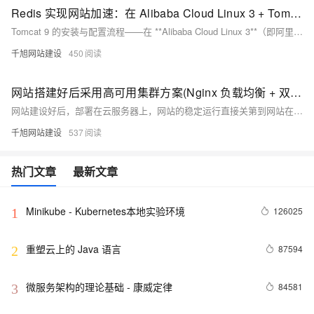
Redis 实现网站加速：在 Alibaba Cloud Linux 3 + Tomcat 9 架构下的缓存实战
Tomcat 9 的安装与配置流程——在 **Alibaba Cloud Linux 3**（即阿里云官方维护的企业级 Linux 发行版，基于 OpenAnolis 内核，与 CentOS 7/8 生态高度兼容）上，从下载压缩包、解压到 `/opt/tomcat9`，到配置 `systemd` 服务、编写 `setenv.sh` 优化 JVM 参数（`-Xms512m -Xmx1024m -XX:+UseG1GC -XX:MaxGCPauseMillis=200`），最终让 Tomcat 在 8080 端口稳定对外提供服务。
千旭网站建设
450
网站搭建好后采用高可用集群方案(Nginx 负载均衡 + 双机热备)实现网站稳定运行
网站建设好后，部署在云服务器上，网站的稳定运行直接关第到网站在搜索引挚排名中的表现，如果服务器中途崩溃，流量会被搜索引挚处罚， 最严重的结果就是网站流量给清零，这可不是站长们想要的结果，下面就详细说明通过负载均衡 + 双机热备方案实现网站稳定运行：
千旭网站建设
537
热门文章
最新文章
Minikube - Kubernetes本地实验环境
126025
1
重塑云上的 Java 语言
87594
2
微服务架构的理论基础 - 康威定律
84581
3