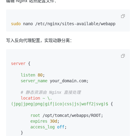
编辑 Nginx 站点配置文件：
sudo
写入反向代理配置，实现动静分离：
server
 {

listen
80
;

server_name
 your_domain.com;

# 静态资源由 Nginx 直接处理
location
~ \.
(jpg|jpeg|png|gif|ico|css|js|woff2|svg)$
 {

root
 /opt/tomcat/webapps/ROOT;

expires
30d
;

access_log
off
;

    }
