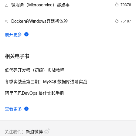
微服务（Microservice）那点事
79378
4
Docker的Windows容器初体验
75187
5
3分钟，了解阿里云热门开发者工具 Cloud Toolkit
74622
6
Docker学习路线图 (持续更新中)
61962
7
相关电子书
低代码开发师（初级）实战教程
利用Zipkin对Spring Cloud应用进行服务追踪分析
56991
8
冬季实战营第三期：MySQL数据库进阶实战
当 Kubernetes 遇到阿里云
52021
9
阿里巴巴DevOps 最佳实践手册
基于Docker容器的，Jenkins、GitLab构建持续集成
48082
10
查看更多
CI
关注我们：
新浪微博