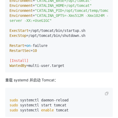
Environment
=
"CATALINA_BASE=/opt/tomcat"
Environment
=
"CATALINA_HOME=/opt/tomcat"
Environment
=
"CATALINA_PID=/opt/tomcat/temp/tomcat.p
Environment
=
"CATALINA_OPTS=-Xms512M -Xmx1024M -
server -XX:+UseG1GC"
ExecStart
ExecStop
=/opt/tomcat/bin/shutdown.sh

Restart
=
on
RestartSec
=
10
[Install]
WantedBy
重载 systemd 并启动 Tomcat：
sudo
sudo
sudo
 systemctl 
enable