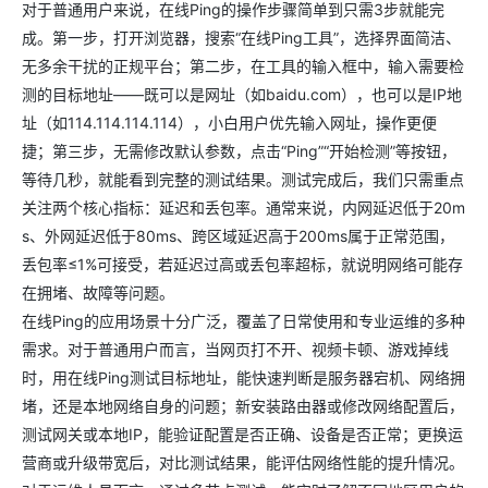
对于普通用户来说，在线Ping的操作步骤简单到只需3步就能完
成。第一步，打开浏览器，搜索“在线Ping工具”，选择界面简洁、
无多余干扰的正规平台；第二步，在工具的输入框中，输入需要检
测的目标地址——既可以是网址（如baidu.com），也可以是IP地
址（如114.114.114.114），小白用户优先输入网址，操作更便
捷；第三步，无需修改默认参数，点击“Ping”“开始检测”等按钮，
等待几秒，就能看到完整的测试结果。测试完成后，我们只需重点
关注两个核心指标：延迟和丢包率。通常来说，内网延迟低于20m
s、外网延迟低于80ms、跨区域延迟高于200ms属于正常范围，
丢包率≤1%可接受，若延迟过高或丢包率超标，就说明网络可能存
在拥堵、故障等问题。
在线Ping的应用场景十分广泛，覆盖了日常使用和专业运维的多种
需求。对于普通用户而言，当网页打不开、视频卡顿、游戏掉线
时，用在线Ping测试目标地址，能快速判断是服务器宕机、网络拥
堵，还是本地网络自身的问题；新安装路由器或修改网络配置后，
测试网关或本地IP，能验证配置是否正确、设备是否正常；更换运
营商或升级带宽后，对比测试结果，能评估网络性能的提升情况。