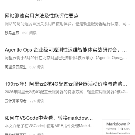
网站测速实用方法及性能评估要点
网站的访问速度直接关系用户使用体验，也是衡量服务器运行状态、网络链路质量、站点优化效果的关键指标。在日常网站运维管理中，通过规范的测速方式，能够及时发现页面加载缓慢、地域访问差异、连接不稳定等问题，为后续优化调整提供有效参考。
铁马星辰
393
Agentic Ops 企业级可观测性运维智能体实战研讨会，邀您5月29日北京见！
阿里云将于5月29日在北京阿里巴巴朝阳科技园举办【Agentic Ops已来：企业级可观测性运维智能体实战】技术沙龙，聚焦企业级可观测性运维智能体实战。扫码或点击链接立即报名！
阿里云云原生
637
199元/年！阿里云2核4G配置云服务器活动价格与选购指南：配置解析+适用场景及购买指南
2026年阿里云2核4G配置云服务器的特惠方案：轻量应用服务器2核4G（200M峰值带宽、50G ESSD云盘）抢购价199元/年，9.9元/月，适合个人开发者快速部署AI应用（如OpenClaw）。云服务器ECS通用算力型u1实例2核4G5M带宽同样199元/年，独享资源、新购续费同价，是企业用户性价比之选。此外还有经济型e实例99元/年、u2i实例680元起及c9i实例1742元起等多档可选。建议新用户追求快速上手选轻量应用服务器，企业稳定运营选u1实例，高并发高性能需求则考虑u2i或c9i实例。
云计算学习者
774
如何在VSCode中查看、转换markdown文件：使用MPE（Markdown Previe Enhanced）插件
本文介绍了在VSCode中使用MPE插件处理Markdown文件的方法。主要内容包括：1）MPE插件的安装；2）查看Markdown渲染效果的两种方式（内置快捷键和MPE右键预览）；3）Markdown文件转换功能，详细讲解了导出HTML（离线/在线模式）、PDF（Chrome/Prince/Pandoc三种方式）和Word的操作步骤及注意事项。文章还提供了相关软件的安装指南和常见问题解决方案，帮助用户更好地使用MPE插件进行Markdown文档处理。
诸神缄默不语
894