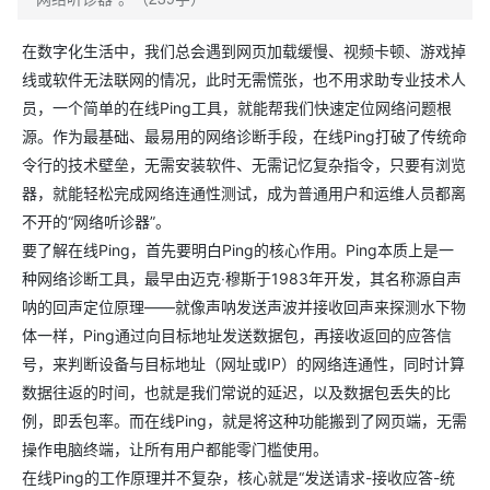
在数字化生活中，我们总会遇到网页加载缓慢、视频卡顿、游戏掉
线或软件无法联网的情况，此时无需慌张，也不用求助专业技术人
员，一个简单的在线Ping工具，就能帮我们快速定位网络问题根
源。作为最基础、最易用的网络诊断手段，在线Ping打破了传统命
令行的技术壁垒，无需安装软件、无需记忆复杂指令，只要有浏览
器，就能轻松完成网络连通性测试，成为普通用户和运维人员都离
不开的“网络听诊器”。
要了解在线Ping，首先要明白Ping的核心作用。Ping本质上是一
种网络诊断工具，最早由迈克·穆斯于1983年开发，其名称源自声
呐的回声定位原理——就像声呐发送声波并接收回声来探测水下物
体一样，Ping通过向目标地址发送数据包，再接收返回的应答信
号，来判断设备与目标地址（网址或IP）的网络连通性，同时计算
数据往返的时间，也就是我们常说的延迟，以及数据包丢失的比
例，即丢包率。而在线Ping，就是将这种功能搬到了网页端，无需
操作电脑终端，让所有用户都能零门槛使用。
在线Ping的工作原理并不复杂，核心就是“发送请求-接收应答-统