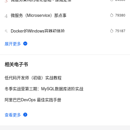
3
微服务（Microservice）那点事
79380
4
Docker的Windows容器初体验
75187
5
Docker学习路线图 (持续更新中)
61966
6
利用Zipkin对Spring Cloud应用进行服务追踪分析
56991
7
相关电子书
低代码开发师（初级）实战教程
当 Kubernetes 遇到阿里云
52022
8
冬季实战营第三期：MySQL数据库进阶实战
基于Docker容器的，Jenkins、GitLab构建持续集成
48077
9
阿里巴巴DevOps 最佳实践手册
CI
谈谈 Docker Volume 之权限管理（一）
43506
10
查看更多