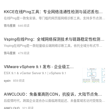
KKCE在线Ping工具：专业网络连通性检测与延迟丢包故障诊断方案
在线Ping是一款免安装、零门槛的网页版网络诊断工具，支持多节点测试，可快速检测延迟、丢包率与连通性，精准定位网页打不开、游戏卡顿、视频缓冲等故障根源，助普通用户和运维人员高效排障。（239字）
铁马星辰
646
Vsping在线Ping：全域网络探测技术与链路稳定性检测解析
Vsping在线Ping是一款轻量级云端网络诊断工具，依托全域分布式节点，支持多地域、多运营商同步Ping探测，无需安装、一键操作。可精准定位延迟、丢包、区域性访问异常等故障，适用于个人自查、远程办公、网站运维及服务器优化，全面提升网络排查效率与稳定性。（239字）
铁马星辰
479
VMware vSphere 9.1 发布 - 企业级工作负载平台
ESX 9.1 & vCenter Server 9.1 | vSphere 9.1
sysin
859
AIWCLOUD：免备案高防CDN，抗投诉，大陆节点免备，在跨国企业混合办公场景下
后疫情时代，跨国企业混合办公面临跨境延迟、未备案域名访问受限及VPN安全隐患等痛点。本文介绍一种“免备案CDN”架构：融合边缘零信任接入（ZTNA）、动态端口敲门、SAP/RDP协议优化、HTTP/3加速、域名分片合规回源与实时数据脱敏，构建安全、合规、高性能的全球数字走廊。（239字）
AIWCLOUD
321