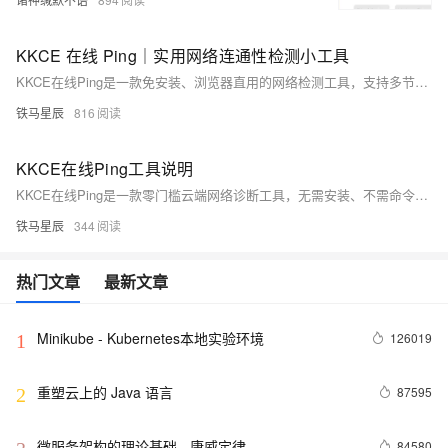
KKCE 在线 Ping｜实用网络连通性检测小工具
KKCE在线Ping是一款免安装、浏览器直用的网络检测工具，支持多节点同步测试域名/IP连通性、延迟与丢包率，直观定位卡顿、访问异常等基础网络问题，兼顾个人排查与运维需求。（239字）
铁马星辰
816
KKCE在线Ping工具说明
KKCE在线Ping是一款零门槛云端网络诊断工具，无需安装、不需命令行，浏览器打开即用。支持多节点ICMP/TCP检测，实时显示延迟、丢包等指标，并集成DNS查询、HTTP测速等功能，兼顾普通用户故障排查与运维人员专业监测需求。（239字）
铁马星辰
344
热门文章
最新文章
Minikube - Kubernetes本地实验环境
126019
1
重塑云上的 Java 语言
87595
2
微服务架构的理论基础 - 康威定律
84580