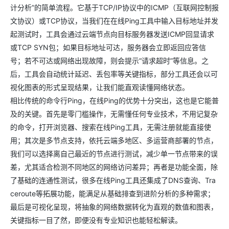
计分析”的简单流程。它基于TCP/IP协议中的ICMP（互联网控制报
文协议）或TCP协议，当我们在在线Ping工具中输入目标地址并发
起测试时，工具会通过云端节点向目标服务器发送ICMP回显请求
或TCP SYN包；如果目标地址可达，服务器会立即返回应答信
号；若不可达或网络出现故障，则会提示“请求超时”等信息。之
后，工具会自动统计延迟、丢包率等关键指标，部分工具还会以可
视化图表的形式呈现结果，让我们能直观读懂网络状态。
相比传统的命令行Ping，在线Ping的优势十分突出，这也是它能普
及的关键。首先是零门槛操作，无需懂任何专业技术，不用记复杂
的命令，打开浏览器、搜索在线Ping工具，无需注册就能直接使
用；其次是多节点支持，依托云端多地区、多运营商部署的节点，
我们可以选择离自己最近的节点进行测试，减少单一节点带来的误
差，尤其适合检测不同地区的网络访问差异；再者是功能全面，除
了基础的连通性测试，很多在线Ping工具还集成了DNS查询、Tra
ceroute等拓展功能，能满足从基础排查到进阶分析的多种需求；
最后是可视化呈现，将抽象的网络数据转化为直观的数值和图表，
关键指标一目了然，即便没有专业知识也能轻松解读。