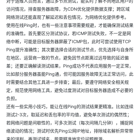
对于运维人员而言，通过多节点测试，能实时了解不同地区用户的
访问情况，排查服务器故障，为CDN优化提供数据支撑；跨区域
网络测试还能直观了解延迟和丢包情况，为网络优化提供参考。
使用在线Ping时，也有一些注意事项需要规避，才能确保测试结果
的准确性。首先要区分测试协议，若ICMP测试失败，不一定是网
络中断，可能是目标服务器屏蔽了ICMP包，此时可尝试使用TCP
Ping提升准确性；其次要选择合适的测试节点，优先选择与自身所
在地区、运营商一致的节点，避免因节点距离过远导致的延迟偏
差；还要正确解读测试结果，Ping成功不代表应用服务一定正常，
比如部分服务器虽能Ping通，但可能因服务故障无法正常访问，此
时需要结合其他工具进一步排查；最后，要遵守网络安全相关规
定，规范使用网络工具，避免过度测试对目标服务器造成不必要的
负担。
还有一些实用小技巧，能让在线Ping的测试结果更精准。比如连续
测试2-3次，取延迟和丢包率的平均值，避免单次测试的偶然性；
若网络问题是间歇性的，可多次测试（每次间隔几分钟），捕捉网
络波动的情况；测试时优先Ping公网IP地址，排除域名解析异常带
来的误判，再测试域名，能更精准地定位问题根源。