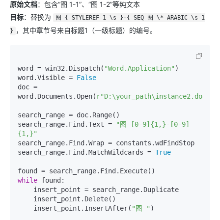
原始文档
：包含“图 1-1”、“图 1-2”等纯文本
目标
：替换为
图 { STYLEREF 1 \s }-{ SEQ 图 \* ARABIC \s 1
，其中章节号来自标题1（一级标题）的编号。
}
word = win32.Dispatch(
"Word.Application"
)

word.Visible = 
False
doc = 
word.Documents.Open(
r"D:\your_path\instance2.docx"
)

search_range = doc.Range()

search_range.Find.Text = 
"图 [0-9]{1,}-[0-9]
{1,}"
search_range.Find.Wrap = constants.wdFindStop

search_range.Find.MatchWildcards = 
True
while
 found:

    insert_point = search_range.Duplicate

    insert_point.Delete()

    insert_point.InsertAfter(
"图 "
)
