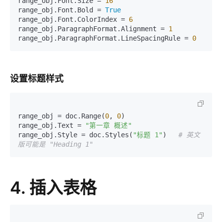
range_obj.Font.Size = 
16
range_obj.Font.Bold = 
True
range_obj.Font.ColorIndex = 
6
range_obj.ParagraphFormat.Alignment = 
1
range_obj.ParagraphFormat.LineSpacingRule = 
0
设置标题样式
range_obj = doc.Range(
0
, 
0
)

range_obj.Text = 
"第一章 概述"
range_obj.Style = doc.Styles(
"标题 1"
)   
# 英文
版可能是 "Heading 1"
4. 插入表格