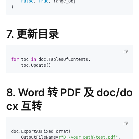
False
, 
True
, range_obj

7. 更新目录
for
 toc 
in
 doc.TablesOfContents:

8. Word 转 PDF 及 doc/do
cx 互转
doc.ExportAsFixedFormat(

    OutputFileName=
r"D:\your_path\test.pdf"
,
