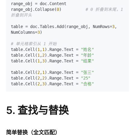
range_obj = doc.Content

range_obj.Collapse(
0
)          
# 0 折叠到末尾，1 
折叠到开头
table = doc.Tables.Add(range_obj, NumRows=
3
, 
NumColumns=
3
)

# 单元格索引从 1 开始
table.Cell(
1
,
1
).Range.Text = 
"姓名"
table.Cell(
1
,
2
).Range.Text = 
"年龄"
table.Cell(
1
,
3
).Range.Text = 
"结果"
table.Cell(
2
,
1
).Range.Text = 
"张三"
table.Cell(
2
,
2
).Range.Text = 
"25"
table.Cell(
2
,
3
).Range.Text = 
"合格"
5. 查找与替换
简单替换（全文匹配）