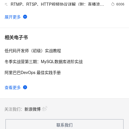
RTMP、RTSP、HTTP视频协议详解（附：直播流地
6006
5
址、播放软件）
【YOLOv8改进 - 注意力机制】Triplet Attention：轻量有
6
6
效的三元注意力
Python PIL远程命令执行漏洞复现(CVE-2017-8291 
13
7
相关电子书
CVE-2017-8291)
低代码开发师（初级）实战教程
新年快乐 ~
528
8
冬季实战营第三期：MySQL数据库进阶实战
50个优秀的名片设计作品欣赏
579
9
阿里巴巴DevOps 最佳实践手册
WebBrowser控件使用详解
592
10
查看更多
关注我们：
新浪微博
联系我们