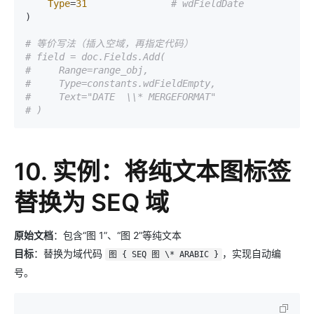
Type
=
31
# wdFieldDate
)

# 等价写法（插入空域，再指定代码）
# field = doc.Fields.Add(
#     Range=range_obj,
#     Type=constants.wdFieldEmpty,
#     Text="DATE  \\* MERGEFORMAT"
# )
10. 实例：将纯文本图标签
替换为 SEQ 域
原始文档
：包含“图 1”、“图 2”等纯文本
目标
：替换为域代码
，实现自动编
图 { SEQ 图 \* ARABIC }
号。