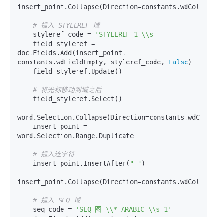
insert_point.Collapse(Direction=constants.wdCollapse
# 插入 STYLEREF 域
    styleref_code = 
'STYLEREF 1 \\s'
    field_styleref = 
doc.Fields.Add(insert_point, 
constants.wdFieldEmpty, styleref_code, 
False
)

    field_styleref.Update()

# 将光标移动到域之后
    field_styleref.Select()

word.Selection.Collapse(Direction=constants.wdCollap
    insert_point = 
word.Selection.Range.Duplicate

# 插入连字符
    insert_point.InsertAfter(
"-"
)

insert_point.Collapse(Direction=constants.wdCollapse
# 插入 SEQ 域
    seq_code = 
'SEQ 图 \\* ARABIC \\s 1'