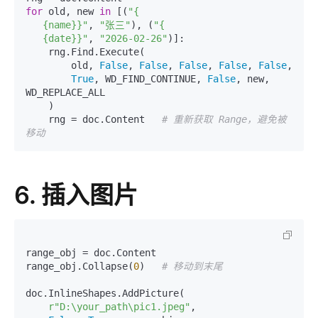
for
 old, new 
in
 [(
"{

   {name}}"
, 
"张三"
), (
"{

   {date}}"
, 
"2026-02-26"
)]:

    rng.Find.Execute(

        old, 
False
, 
False
, 
False
, 
False
, 
False
,

True
, WD_FIND_CONTINUE, 
False
, new, 
WD_REPLACE_ALL

    )

    rng = doc.Content   
# 重新获取 Range，避免被
移动
6. 插入图片
range_obj = doc.Content

range_obj.Collapse(
0
)   
# 移动到末尾
doc.InlineShapes.AddPicture(

r"D:\your_path\pic1.jpeg"
,
