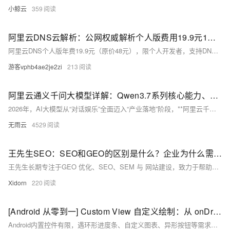
小鲸云
359
阿里云DNS云解析：公网权威解析个人版费用19.9元1年，支持功能、安全配置及续费说明
阿里云DNS个人版年费19.9元（原价48元），限个人开发者，支持DNSSEC、智能解析、URL转发等，全球百余节点，100%可用性保障；续费按原价48元/年，不自动延续优惠。阿里云云解析DNS官网：https://t.aliyun.com/U/h4bNRD
游客vphb4ae2je2zi
213
阿里云通义千问大模型详解：Qwen3.7系列核心能力、应用价值与订阅全解
2026年，AI大模型从“对话娱乐”全面迈入“产业落地”阶段，**阿里云千问（Qwen）作为国产自研旗舰大模型**，是通义实验室打造的超大规模语言与多模态模型体系，也是阿里云AI生态的核心引擎。从早期通义千问到2026年5月发布的**Qwen3.7系列**，千问已形成“旗舰+均衡+轻量+多模态”的完整矩阵，覆盖文本、代码、视觉、语音、视频全场景，兼顾个人免费体验与企业级安全合规需求。本文从核心定义、模型能力矩阵、差异化优势、全场景应用、订阅计费规则五大维度，系统拆解2026年千问大模型的完整体系。
无雨云
4529
王先生SEO：SEO和GEO的区别是什么？企业为什么需要同时重视？
王先生长期专注于GEO 优化、SEO、SEM 与 网站建设，致力于帮助个人与企业提升搜索可见性，获取更多精准流量、询盘机会与业务增长。王先生官网 www.wangxiansheng.com
Xidorn
220
[Android 从零到一] Custom View 自定义绘制：从 onDraw 到完整交互
Android内置控件有限，遇环形进度条、自定义图表、异形按钮等需求时，需通过Custom View自主绘制与交互。其核心流程为measure→layout→draw，重点掌握onMeasure、onDraw及onTouchEvent即可高效实现各类定制UI。