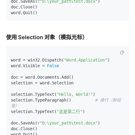
doc.SaveAs(
r"D:\your_path\test.docx"
)

doc.Close()

使用 Selection 对象（模拟光标）
word = win32.Dispatch(
"Word.Application"
)

word.Visible = 
False
doc = word.Documents.Add()

selection = word.Selection

selection.TypeText(
"Hello, World!"
)

selection.TypeParagraph()          
# 换行（新段
落）
selection.TypeText(
"这是第二行"
)

doc.SaveAs(
r"D:\your_path\test.docx"
)

doc.Close()
