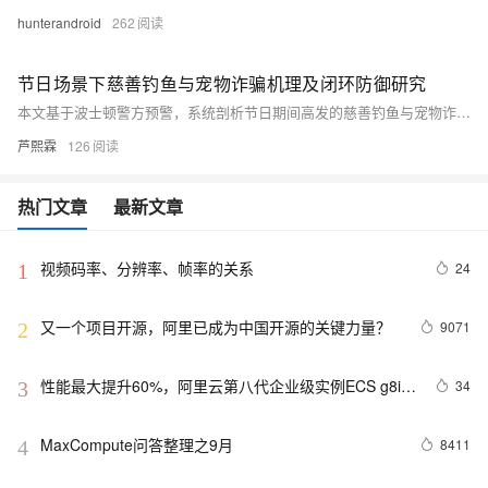
hunterandroid
262
节日场景下慈善钓鱼与宠物诈骗机理及闭环防御研究
本文基于波士顿警方预警，系统剖析节日期间高发的慈善钓鱼与宠物诈骗攻击链路，揭示其情感诱导、域名仿冒、支付劫持等核心特征及传统防御失效根源；创新提出“内容识别—链接溯源—支付风控—终端防护”四位一体闭环模型，并提供可工程化部署的代码示例，助力公共安全部门、平台与用户协同提升节日期间反诈能力。（239字）
芦熙霖
126
热门文章
最新文章
视频码率、分辨率、帧率的关系
24
1
又一个项目开源，阿里已成为中国开源的关键力量？
9071
2
性能最大提升60%，阿里云第八代企业级实例ECS g8i正
34
3
式上线
MaxCompute问答整理之9月
8411
4