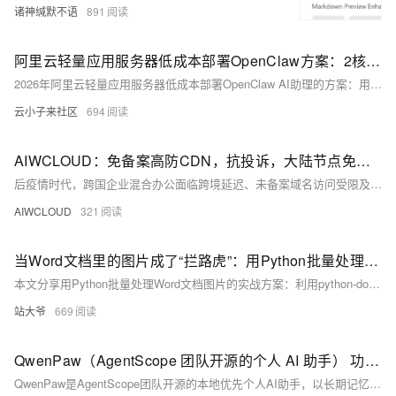
诸神缄默不语
891
阿里云轻量应用服务器低成本部署OpenClaw方案：2核2G38元，2核4G199元，全球多地域可选
2026年阿里云轻量应用服务器低成本部署OpenClaw AI助理的方案：用户可通过每天10:00和15:00的限量抢购活动，以38元/年（2核2G/40G云盘）或9.9元/月、199元/年（2核4G/50G云盘）的价格入手服务器，预装OpenClaw镜像实现分钟级一键部署，免代码上手。部署后可通过Web UI或飞书、钉钉、QQ、企业微信等IM工具与AI智能体交互，并支持扩展Skill和自定义RPA流程。方案覆盖个人博客、AI应用开发等场景，大幅降低了AI Agent的技术与资金门槛，是低成本拥抱AI智能体的实用路径。
云小子来社区
694
AIWCLOUD：免备案高防CDN，抗投诉，大陆节点免备，在跨国企业混合办公场景下
后疫情时代，跨国企业混合办公面临跨境延迟、未备案域名访问受限及VPN安全隐患等痛点。本文介绍一种“免备案CDN”架构：融合边缘零信任接入（ZTNA）、动态端口敲门、SAP/RDP协议优化、HTTP/3加速、域名分片合规回源与实时数据脱敏，构建安全、合规、高性能的全球数字走廊。（239字）
AIWCLOUD
321
当Word文档里的图片成了“拦路虎”：用Python批量处理图片的实战指南
本文分享用Python批量处理Word文档图片的实战方案：利用python-docx提取图片、Pillow统一调整尺寸与格式，并自动插入新报告文档。附完整代码与常见问题（如浮动图、.doc格式）解决方案，助你3分钟完成原本一整天的手工活。
站大爷
669
QwenPaw（AgentScope 团队开源的个人 AI 助手） 功能介绍及接入阿里云百炼 Coding Plan、Token Plan 教程
QwenPaw是AgentScope团队开源的本地优先个人AI助手，以长期记忆、多渠道接入、多Agent协作与自定义技能为核心，打破传统AI工具“一问一答”的局限，成为能自主执行任务、沉淀知识、跨平台协同的“数字分身”。最新版QwenPaw 2.0基于AgentScope 2.0内核重构，采用Tauri桌面端架构，实现秒级启动、轻量化运行与全链路安全治理，同时完美兼容阿里云百炼平台的Coding Plan与Token Plan两大订阅方案，让个人与团队可低成本接入通义千问系列模型，打造专属AI工作流。本文将全面拆解QwenPaw 2.0核心功能，从安装部署、基础配置到自定义技能开发，再到阿里云