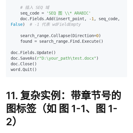
# 插入 SEQ 域
    seq_code = 
'SEQ 图 \\* ARABIC'
    doc.Fields.Add(insert_point, -
1
, seq_code, 
False
)  
# -1 代表 wdFieldEmpty
    search_range.Collapse(Direction=
0
)

    found = search_range.Find.Execute()

doc.Fields.Update()

doc.SaveAs(
r"D:\your_path\test.docx"
)

doc.Close()

11. 复杂实例：带章节号的
图标签（如 图 1-1、图 1-
2）