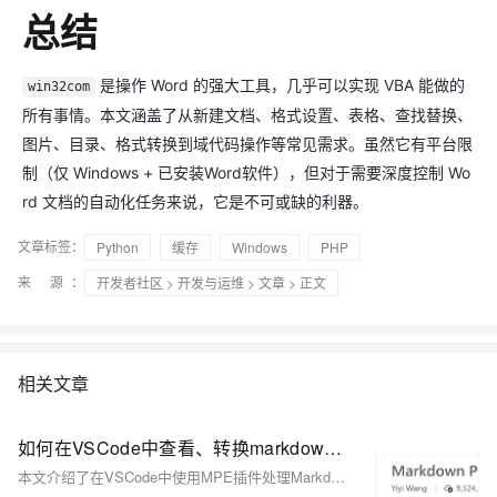
总结
是操作 Word 的强大工具，几乎可以实现 VBA 能做的
win32com
所有事情。本文涵盖了从新建文档、格式设置、表格、查找替换、
图片、目录、格式转换到域代码操作等常见需求。虽然它有平台限
制（仅 Windows + 已安装Word软件），但对于需要深度控制 Wo
rd 文档的自动化任务来说，它是不可或缺的利器。
文章标签：
Python
缓存
Windows
PHP
来 源：
开发者社区
>
开发与运维
>
文章
> 正文
相关文章
如何在VSCode中查看、转换markdown文件：使用MPE（Markdown Previe Enhanced）插件
本文介绍了在VSCode中使用MPE插件处理Markdown文件的方法。主要内容包括：1）MPE插件的安装；2）查看Markdown渲染效果的两种方式（内置快捷键和MPE右键预览）；3）Markdown文件转换功能，详细讲解了导出HTML（离线/在线模式）、PDF（Chrome/Prince/Pandoc三种方式）和Word的操作步骤及注意事项。文章还提供了相关软件的安装指南和常见问题解决方案，帮助用户更好地使用MPE插件进行Markdown文档处理。