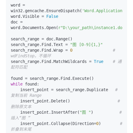
word = 
win32.gencache.EnsureDispatch(
'Word.Application'
)

word.Visible = 
False
doc = 
word.Documents.Open(
r"D:\your_path\instance1.docx"
)

search_range = doc.Range()

search_range.Find.Text = 
"图 [0-9]{1,}"
search_range.Find.Wrap = 
0
# 
wdFindStop，不循环
search_range.Find.MatchWildcards = 
True
# 通
配符匹配
while
 found:

    insert_point = search_range.Duplicate   
# 
复制当前 Range
    insert_point.Delete()                    
# 
删除原文本
    insert_point.InsertAfter(
"图 "
)           
# 
插入“图 ”
    insert_point.Collapse(Direction=
0
)        
# 
折叠到末尾