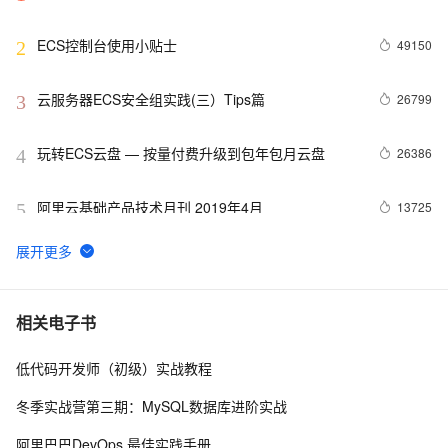
ECS控制台使用小贴士
49150
2
云服务器ECS安全组实践(三）Tips篇
26799
3
玩转ECS云盘 — 按量付费升级到包年包月云盘
26386
4
阿里云基础产品技术月刊 2019年4月
13725
5
ECS 8080端口连接拒绝问题排查
12151
6
AutoScaling 成本优化模式升级--混合实例策略
11506
7
相关电子书
低代码开发师（初级）实战教程
扫盲人工智能的计算力基石--异构计算
11499
8
冬季实战营第三期：MySQL数据库进阶实战
Mac神兵利器（四）时间管理工具
11160
9
阿里巴巴DevOps 最佳实践手册