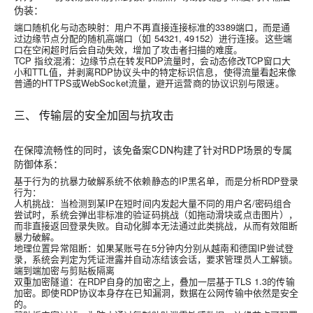
伪装：
端口随机化与动态映射
：用户不再直接连接标准的3389端口，而是通
过边缘节点分配的随机高端口（如 54321, 49152）进行连接。这些端
口在空闲超时后会自动失效，增加了攻击者扫描的难度。
TCP 指纹混淆
：边缘节点在转发RDP流量时，会动态修改TCP窗口大
小和TTL值，并剥离RDP协议头中的特定标识信息，使得流量看起来像
普通的HTTPS或WebSocket流量，避开运营商的协议识别与限速。
三、 传输层的安全加固与抗攻击
在保障流畅性的同时，该
免备案CDN
构建了针对RDP场景的专属
防御体系：
基于行为的抗暴力破解
系统不依赖静态的IP黑名单，而是分析RDP登录
行为：
人机挑战
：当检测到某IP在短时间内发起大量不同的用户名/密码组合
尝试时，系统会弹出非标准的验证码挑战（如拖动滑块或点击图片），
而非直接返回登录失败。自动化脚本无法通过此类挑战，从而有效阻断
暴力破解。
地理位置异常阻断
：如果某账号在5分钟内分别从越南和德国IP尝试登
录，系统会判定为凭证泄露并自动冻结该会话，要求管理员人工解锁。
端到端加密与剪贴板隔离
双重加密隧道
：在RDP自身的加密之上，叠加一层基于TLS 1.3的传输
加密。即使RDP协议本身存在已知漏洞，数据在公网传输中依然是安全
的。