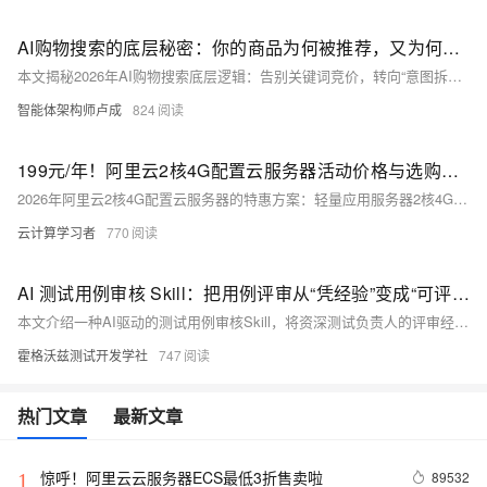
AI购物搜索的底层秘密：你的商品为何被推荐，又为何被淹没
本文揭秘2026年AI购物搜索底层逻辑：告别关键词竞价，转向“意图拆解—知识库匹配—上下文排序”新范式。详解千问×淘宝、豆包×抖音两大战场，揭示GEO优化核心——聚焦行业高权重信源、结构化商品信息、统一主体深耕，助中小商家破局AI流量红利。（239字）
智能体架构师卢成
824
199元/年！阿里云2核4G配置云服务器活动价格与选购指南：配置解析+适用场景及购买指南
2026年阿里云2核4G配置云服务器的特惠方案：轻量应用服务器2核4G（200M峰值带宽、50G ESSD云盘）抢购价199元/年，9.9元/月，适合个人开发者快速部署AI应用（如OpenClaw）。云服务器ECS通用算力型u1实例2核4G5M带宽同样199元/年，独享资源、新购续费同价，是企业用户性价比之选。此外还有经济型e实例99元/年、u2i实例680元起及c9i实例1742元起等多档可选。建议新用户追求快速上手选轻量应用服务器，企业稳定运营选u1实例，高并发高性能需求则考虑u2i或c9i实例。
云计算学习者
770
AI 测试用例审核 Skill：把用例评审从“凭经验”变成“可评分”
本文介绍一种AI驱动的测试用例审核Skill，将资深测试负责人的评审经验封装为可复用、可量化、可批量执行的标准能力。它能自动检查逻辑完整性、预期明确性、前置条件、PRD覆盖度及边界异常，逐条评分、定位问题、给出修改建议，助力团队提升用例质量、统一评审标准、加速新人成长。
霍格沃兹测试开发学社
747
热门文章
最新文章
惊呼！阿里云云服务器ECS最低3折售卖啦
89532
1