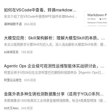
如何在VSCode中查看、转换markdown文件：使用MPE（Markdown Previe Enhanced）插件
本文介绍了在VSCode中使用MPE插件处理Markdown文件的方法。主要内容包括：1）MPE插件的安装；2）查看Markdown渲染效果的两种方式（内置快捷键和MPE右键预览）；3）Markdown文件转换功能，详细讲解了导出HTML（离线/在线模式）、PDF（Chrome/Prince/Pandoc三种方式）和Word的操作步骤及注意事项。文章还提供了相关软件的安装指南和常见问题解决方案，帮助用户更好地使用MPE插件进行Markdown文档处理。
诸神缄默不语
894
大模型应用：Skill架构解析：理解大模型Skill的本质、核心组成和本地模型实践.116
本文以极简数字计算Skill为切入点，深入浅出解析大模型Skill本质：模块化、可触发、结构化返回。通过零依赖代码示例，完整呈现Skill四大核心环节——配置声明、参数提取、逻辑执行、结果整合，并延伸至本地Qwen模型实现关键词提取实战，助开发者快速掌握Skill开发范式。
AI未闻花名
789
Agentic Ops 企业级可观测性运维智能体实战研讨会，邀您5月29日北京见！
阿里云将于5月29日在北京阿里巴巴朝阳科技园举办【Agentic Ops已来：企业级可观测性运维智能体实战】技术沙龙，聚焦企业级可观测性运维智能体实战。扫码或点击链接立即报名！
阿里云云原生
635
金属外表多种生锈检测数据集分享（适用于YOLO系列深度学习分类检测任务）
本数据集含1202张真实工业场景金属锈蚀图像，标注4类典型锈蚀（缝隙腐蚀、点蚀、均匀腐蚀、一般性腐蚀），采用YOLO标准格式（txt），已划分train/val/test（90:8.4:1.6），适用于YOLO等目标检测模型训练，助力工业智能巡检。
AI大王Alex
249