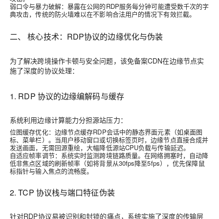
弱口令与暴力破解
：暴露在公网的RDP服务每分钟可能遭受数千次的字
典攻击，传统的防火墙难以在不影响合法用户的情况下有效拦截。
二、 核心技术：RDP协议的边缘优化与伪装
为了解决跨境操作卡顿与安全问题，该
免备案CDN
在边缘节点实
施了深度的协议处理：
1. RDP 协议的边缘编解码与缓存
系统利用边缘计算能力分担源站压力：
位图缓存优化
：边缘节点缓存RDP会话中的静态界面元素（如桌面图
标、菜单栏）。当用户移动窗口或切换标签页时，边缘节点直接合成并
发送画面，无需回源重绘，大幅降低源站CPU负载与传输延迟。
自适应帧率调节
：系统实时监测跨境链路质量。在网络拥塞时，自动降
低非焦点区域的刷新帧率（如将背景从30fps降至5fps），优先保障鼠
标指针与输入焦点的流畅度。
2. TCP 协议栈与端口特征伪装
针对RDP协议易被识别和封锁的痛点，系统实施了深度的传输层