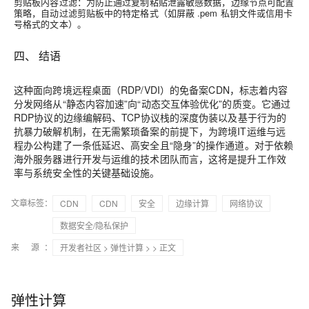
剪贴板内容过滤
：为防止通过复制粘贴泄露敏感数据，边缘节点可配置
策略，自动过滤剪贴板中的特定格式（如屏蔽 .pem 私钥文件或信用卡
号格式的文本）。
四、 结语
这种面向跨境远程桌面（RDP/VDI）的
免备案CDN
，标志着内容
分发网络从“静态内容加速”向“动态交互体验优化”的质变。它通过
RDP协议的边缘编解码、TCP协议栈的深度伪装以及基于行为的
抗暴力破解机制，在无需繁琐备案的前提下，为跨境IT运维与远
程办公构建了一条低延迟、高安全且“隐身”的操作通道。对于依赖
海外服务器进行开发与运维的技术团队而言，这将是提升工作效
率与系统安全性的关键基础设施。
文章标签：
CDN
CDN
安全
边缘计算
网络协议
数据安全/隐私保护
来 源：
开发者社区
>
弹性计算
>
> 正文
弹性计算