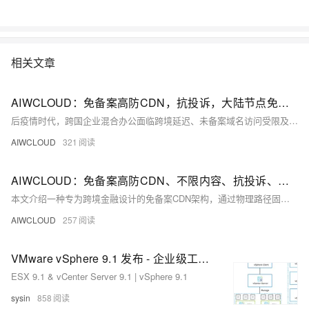
相关文章
AIWCLOUD：免备案高防CDN，抗投诉，大陆节点免备，在跨国企业混合办公场景下
后疫情时代，跨国企业混合办公面临跨境延迟、未备案域名访问受限及VPN安全隐患等痛点。本文介绍一种“免备案CDN”架构：融合边缘零信任接入（ZTNA）、动态端口敲门、SAP/RDP协议优化、HTTP/3加速、域名分片合规回源与实时数据脱敏，构建安全、合规、高性能的全球数字走廊。（239字）
AIWCLOUD
321
AIWCLOUD：免备案高防CDN、不限内容、抗投诉、在跨境金融级数据同步场景下
本文介绍一种专为跨境金融设计的免备案CDN架构，通过物理路径固化、PTP亚微秒时钟同步与MACsec链路层加密，实现低抖动、高安全、强合规的“数据专线级”传输，满足支付清算、外汇交易等场景的严苛要求。（239字）
AIWCLOUD
257
VMware vSphere 9.1 发布 - 企业级工作负载平台
ESX 9.1 & vCenter Server 9.1 | vSphere 9.1
sysin
858