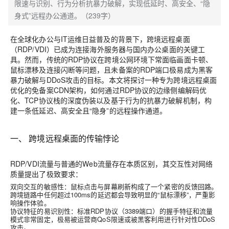
限速与识别、行为分析抗暴力破解，实现低延时、高安全、“隐
身式”远程办公通道。（239字）
在全球化办公与IT运维日益普及的背景下，跨境远程桌面
（RDP/VDI）已成为连接海外服务器与国内办公桌面的关键工
具。然而，传统的RDP协议在跨境公网环境下常面临画面卡顿、
鼠标漂移及连接闪断等问题，且未备案的RDP端口极易成为黑客
暴力破解与DDoS攻击的目标。本文将探讨一种专为跨境远程桌面
优化的
免备案CDN
架构，如何通过RDP协议的边缘侧编解码优
化、TCP协议栈的深度伪装以及基于行为的抗暴力破解机制，构
建一条低延迟、高安全且“隐身”的远程操作通道。
一、 跨境远程桌面的传输悖论
RDP/VDI流量与普通的Web流量存在本质区别，其交互性对网络
质量提出了极致要求：
双向交互的敏感性
：鼠标点击与屏幕刷新构成了一个紧密的反馈回路。
跨境链路中任何超过100ms的延迟都会导致明显的“鼠标漂移”，严重影
响操作体验。
协议特征的易识别性
：标准RDP协议（3389端口）的握手特征和流量
模式非常固定，极易被运营商QoS限速或被黑客利用进行针对性DDoS
攻击。