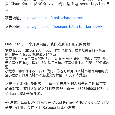
入 Cloud Kernel (ANCK) 6.6 主线，路径为
目
security/lua
录。
项目地址
：
https://gitee.com/anolis/cloud-kernel
文档地址：
https://github.com/openanolis/lua-lsm-kernel/wiki
Lua-LSM 是一个开源项目，我们欢迎所有形式的贡献：
提交 Issue：如果你发现了 bug、有功能建议、或者觉得文档不够清
晰，提一个 Issue 就是最大的帮助。
提交 PR：如果你有好的想法，可以直接 Fork 仓库，修改后提交 PR。
无论是修复 bug、增加 LSM 钩子支持、还是优化 Lua 引擎，我们都欢
迎。
小程序：哪怕你不改一行 C 代码，你也可以用 Lua 脚本编写实用的安
全小程序。好用的脚本欢迎提交到社区，让更多人受益。
这是一个刚刚起步的项目，每一个关注它的人都是它早期最重要
的贡献者。欢迎大家加入钉钉交流群（群号：162895003107）讨
论
Lua-LSM 开源技术
。
📢
注意
：Lua-LSM 目前仅在 Cloud Kernel (ANCK) 6.6 最新开发
分支中可用，会在下个 Release 版本中发布。