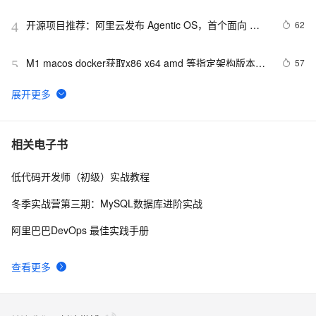
开源项目推荐：阿里云发布 Agentic OS，首个面向 
62
4
Agent 的操作系统
M1 macos docker获取x86 x64 amd 等指定架构版本
57
5
linux ubuntu mysql 容器并启动容器 
龙蜥操作系统：CentOS 谢幕之后，国产云原生系统的
54
6
崛起之路
「龙蜥 Skill 精选推荐」：一句话搞定 PG 集群部署和管
53
7
相关电子书
理
低代码开发师（初级）实战教程
安装RHEL9.x操作系统
52
8
冬季实战营第三期：MySQL数据库进阶实战
Linux版百度网盘丨直接在服务器SSH命令行中使用百度
51
9
阿里巴巴DevOps 最佳实践手册
云，轻松解决数据传输和分享难题
STAROps 主机智能巡检：给你的 ECS 请个 24 小时在
51
10
查看更多
线的 AI 医生