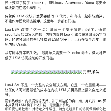
径上预埋了钩子（hook），SELinux、AppArmor、Yama 等安全
模块都跑在这个框架上。
传统的 LSM 模块开发需要编写 C 代码、和内核一起参与编译，
不能作为模块动态拆卸，这里每一步都有门槛。
Lua-LSM
改变了这一点：编写一个安全策略小程序，通过
securityfs 接口写入内核，内核内置的 Lua 引擎会将其编译为字节
码，经过预编译检查后挂载到 LSM 钩子上，运行在安全沙盒，避
免内核 Crash。
从写脚本到策略生效， 最简单只需要一个
命令，极大地降
echo
低了 LSM 访问控制的开发门槛。
典型场景
Lua-LSM 不是一个完整的安全解决方案，它是一个底层框架——
让任何人可以用最低的成本在内核 LSM 关键路径上插入自定义逻
辑。
漏洞热缓解：内核漏洞曝光后、补丁到达前的窗口期，用几行 Lua 脚
本挂载到 LSM 钩子上做拦截，无需重启系统。
细粒度访问控制：对特定文件路径、特定进程属性的访问做精细化控