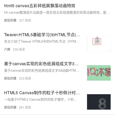
html5 canvas五彩碎纸屑飘落动画特效
h5 canvas飘落纸片动画是一款实现五彩纸屑飘落的背景动画特效，基于canvas绘制的空中飘落的纸屑片动画特效，适用于网页动态背景效果代码。简单使用，欢迎下载！代码适用浏览器：搜狗、360、FireFox(建议)、Chrome、Safari、Opera、傲游、世界之窗，是一款不错的的特效插件，希望大家喜欢！
疯狂的猿
327
Twaver-HTML5基础学习(9)HTML节点(HTMLNode)
本文介绍了Twaver HTML5中的HTML节点（HTMLNode），这是一种专门用于呈现HTML元素的网元。文章解释了HTMLNode如何继承自Node并具有所有Node的特点，以及如何通过setName()方法将HTML元素作为网元的LabelAttachment或者AlarmAttachment呈现。示例代码展示了如何在React组件中创建HTMLNode并添加HTML元素，以及如何自定义告警显示样式。
六卿
236
基于canvas实现的彩色纸屑组成文字3d动画HTML源码
基于canvas实现的彩色纸屑组成文字3d动画HTML源码
疯狂的猿
223
HTML5 Canvas制作的粒子十秒倒计时源码
一段基于HTML5 Canvas制作的粒子爆炸，十秒数字倒计时，全屏倒计时动画效果，给人一种非常大气的视觉感
疯狂的猿
281