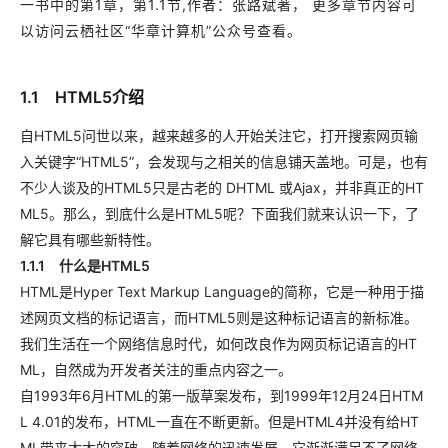
一书中的第1章，第1.1节,作者：张路斌著， 更多章节内容可
以访问云栖社区“华章计算机”公众号查看。
1.1 HTML5介绍
自HTML5问世以来，越来越多的人开始关注它，打开搜索网页输
入关键字“HTML5”，会发现与之相关的信息铺天盖地。可是，也有
不少人谈及的HTML5只是古老的 DHTML 或Ajax，并非真正的HT
ML5。那么，到底什么是HTML5呢？下面我们就来认识一下，了
解它具有哪些新特性。
1.1.1 什么是HTML5
HTML是Hyper Text Markup Language的简称，它是一种用于描
述网页文档的标记语言，而HTML5则是这种标记语言的新标准。
我们生活在一个网络信息时代，如何改良作为网页标记语言的HT
ML，自然成为开发者关注的重点内容之一。
自1993年6月HTML的第一版草案发布，到1999年12月24日HTM
L 4.01的发布，HTML一直在不断更新。但是HTML4并没有给HT
ML带来太大的突破，随着网络的迅速发展，它渐渐满足不了网络