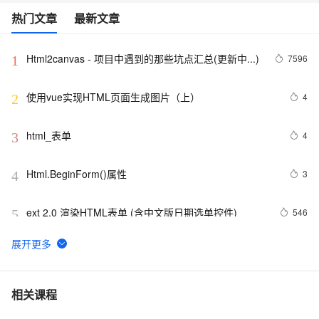
热门文章
最新文章
Html2canvas - 项目中遇到的那些坑点汇总(更新中...)
7596
1
使用vue实现HTML页面生成图片（上）
4
2
html_表单
4
3
Html.BeginForm()属性
3
4
ext 2.0 渲染HTML表单 (含中文版日期选单控件)
546
5
《智能前端技术与实践》——第 2 章 前端开发基础 ——
3
6
2.2 HTML基础——2.2.1    HTML 文档基本结构（中）
html5手机网站需要加的那些meta/link标签，html5 
530
7
相关课程
meta全解