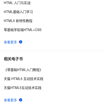
HTML 入门与实战
【01】完成新年倒计时页面-蛇年新年快乐倒计时领取礼
8
8
物放烟花html代码优雅草科技央千澈写采用
HTML基础入门学习
html5+div+CSS+JavaScript-优雅草卓伊凡-做一条关于新
Vue 结合html2canvas和jsPDF实现html页面转pdf 
1
9
年的代码分享给你们-为了C站的分拼一下子
HTML5 新特性教程
IIS MIME类型问题(html5 video 本地打开可以，IIS打开
3
10
零基础学前端HTML+CSS
不了)
查看更多
相关电子书
《零基础HTML入门教程》
天猫 HTML5 互动技术实践
天猫HTML5互动技术实践
查看更多