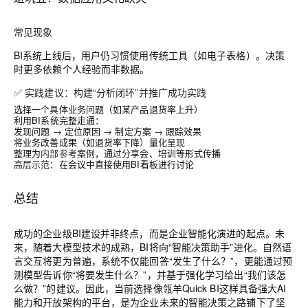
常见现象
BI系统上线后，用户仍习惯使用传统工具（如电子表格）。决策
时更多依赖个人经验而非数据。
✅ 实践建议：构建“分析闭环”并推广成功实践
选择一个具体业务问题（如某产品退货率上升）
利用BI系统完整走通：
发现问题 → 定位原因 → 制定方案 → 跟踪效果
将业务改善成果（如退货率下降）
量化呈现
整理为
内部参考案例
，通过分享会、培训等形式传播
高层示范
：在会议中直接使用BI看板进行讨论
总结
成功的企业级BI建设并非终点，而是企业智能化演进的起点。未
来，随着大模型技术的成熟，BI将向“智能决策助手”进化。自然语
言交互将更为普遍，系统不仅能回答“发生了什么？”，更能通过预
测模型告诉你“将要发生什么？”，并基于强化学习给出“我们该怎
么做？”的建议。因此，当前选择像瓴羊Quick BI这样具备强大AI
能力和开放架构的平台，是为企业未来的智能决策之路铺下了坚