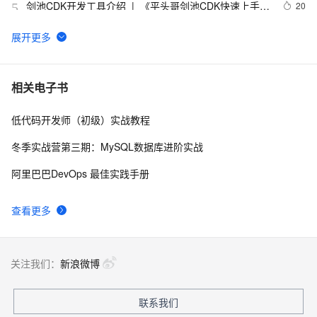
剑池CDK开发工具介绍  |  《平头哥剑池CDK快速上手指
20
5
南》第一章
WebAssembly 在 MOSN 中的实践 - 基础框架篇
12
6
userdel使用说明
5
7
相关电子书
低代码开发师（初级）实战教程
自己看系统的“系统还原”
14
8
冬季实战营第三期：MySQL数据库进阶实战
AngularJS 五大特性，加快 Web 应用开发
674
9
阿里巴巴DevOps 最佳实践手册
WPF游戏开发——小鸡快跑
5
10
查看更多
关注我们：
新浪微博
联系我们