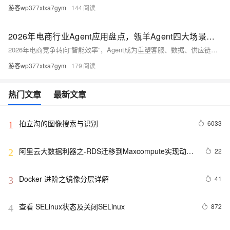
游客wp377xfxa7gym
144
2026年电商行业Agent应用盘点，瓴羊Agent四大场景深度拆解
2026年电商竞争转向“智能效率”，Agent成为重塑客服、数据、供应链与营销的核心载体。本文基于瓴羊四大产品（Quick Service、Quick BI、Dataphin、Data Agent），结合美妆、生鲜、跨境服饰及3C数码等真实案例，绘制可复用的电商Agent应用地图，揭示企业如何从自动化迈向自主决策，在“人+Agent”新范式中重构竞争力。（239字）
游客wp377xfxa7gym
179
热门文章
最新文章
拍立淘的图像搜索与识别
6033
1
阿里云大数据利器之-RDS迁移到Maxcompute实现动态
22
2
分区
Docker 进阶之镜像分层详解
41
3
查看 SELinux状态及关闭SELinux
872
4