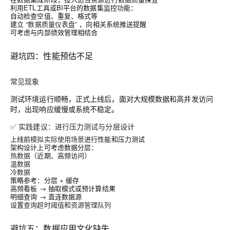
利用ETL工具或BI平台的数据集监控功能：
自动检查空值、重复、格式等
建立
“数据质量仪表盘”
，向相关系统推送提醒
可考虑与内部绩效管理相结合
避坑
四：性能预估不足
常见现象
测试环境运行顺畅，正式上线后，面对大规模数据和高并发访问
时，出现响应缓慢或系统不稳定。
✅ 实践建议：进行压力测试与分层设计
上线前
模拟实际使用场景
进行性能和压力测试
架构设计上可考虑数据分层：
热数据
（近期、高频访问）
温数据
冷数据
策略参考：分层 + 缓存
高频看板 → 抽取模式或预计算结果
明细查询 → 直连数据源
设置
查询超时阈值
和
资源管理队列
避坑
五：数据应用文化缺失