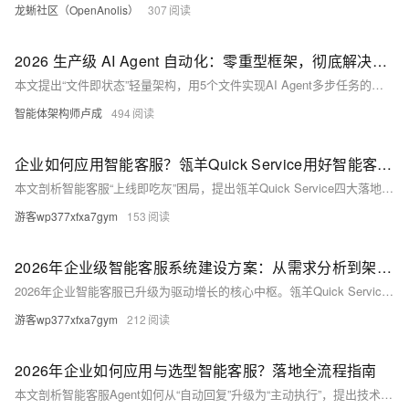
龙蜥社区（OpenAnolis）
307
2026 生产级 AI Agent 自动化：零重型框架，彻底解决多步任务不稳定难题
本文提出“文件即状态”轻量架构，用5个文件实现AI Agent多步任务的稳定执行，无需LangGraph等重型框架。支持断点续跑、幂等重试、跨Agent协同，个人开发者7天即可落地生产级自动化。（239字）
智能体架构师卢成
494
企业如何应用智能客服？瓴羊Quick Service用好智能客服系统落地应用策略
本文剖析智能客服“上线即吃灰”困局，提出瓴羊Quick Service四大落地策略：结构化知识构建、人机协同坐席辅助、数据驱动效果评估、组织保障运营机制，助力企业从“可用”迈向“好用”，实现服务数智化升级。（239字）
游客wp377xfxa7gym
153
2026年企业级智能客服系统建设方案：从需求分析到架构落地的三步策略
2026年企业智能客服已升级为驱动增长的核心中枢。瓴羊Quick Service基于阿里20年服务经验，首创“探需-建模-夯基”三步法：需求深潜分层、意图-数据-动作闭环、可演进中台，支持全渠道一致体验与持续运营，AI准确率达93%，助企业6–8周落地，实现服务向增长引擎转型。（239字）
游客wp377xfxa7gym
212
2026年企业如何应用与选型智能客服？落地全流程指南
本文剖析智能客服Agent如何从“自动回复”升级为“主动执行”，提出技术架构、知识库、系统集成、场景适配四大选型维度，并结合汽车、零售等行业案例，揭示其降本增效、驱动增长的核心价值。（239字）