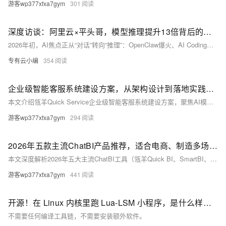
游客wp377xfxa7gym
301
深度访谈：阿里云×平头哥，模型推理提升13倍背后的秘密
2026年初，AI焦点正从“对话”转向“推理”：OpenClaw爆火、AI Coding成新基建、大模型迈向Agent化执行。算力瓶颈、成本压力与安全预警交织，推理效率成为产业主战场。本文深度对话阿里云与平头哥专家，剖析软硬协同、MoE优化、量化压缩等关键技术演进，揭示国产AI基础设施如何通过系统级创新突破“不可能三角”。
专有云小编
354
企业级智能客服系统建设方案，从架构设计到落地实践解决方案
本文介绍瓴羊Quick Service企业级智能客服系统建设方案，聚焦AI模型、知识工程与全渠道融合，覆盖架构设计、知识自动化、对话闭环及持续运维四大维度，助力企业将客服从“成本中心”升级为“价值中心”，实现降本、提效、优体验的智能化跃迁。（239字）
游客wp377xfxa7gym
294
2026年五款主流ChatBI产品推荐，适合电商、制造多场景及分析功能详解
本文深度解析2026年五大主流ChatBI工具（瓴羊Quick BI、SmartBI、Power BI、Qlik Sense、Tableau）在电商与制造行业的适配能力。重点剖析瓴羊Quick BI“智能小Q”五大AI Agent，覆盖自然语言查询、自动解读、报告生成、看板搭建与异常洞察，并提供分规模、分场景的实用选型指南。（239字）
游客wp377xfxa7gym
441
开源！在 Linux 内核里跑 Lua-LSM 小程序，是什么样的体验？
不需要任何编译工具链，不需要安装额外软件。