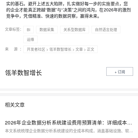
实的基石。避开上述五大陷阱，扎实做好每一步的
实施要点
，您
的企业才能真正跨越“数据”与“决策”之间的鸿沟，在2026年的激烈
竞争中，凭借精准、快速的数据洞察，赢得未来。
文章标签：
BI
数据采集
关系型数据库
自然语言处理
运维
来 源：
开发者社区
>
瓴羊数智增长
>
文章
> 正文
瓴羊数智增长
+ 订阅
相关文章
2026年企业数据分析系统建设费用预算清单：详细成本解析
本文系统梳理企业数据分析系统建设的全成本构成，涵盖基础设施、软件许可、实施开发、运维支持及人员培训五大模块，并以瓴羊Quick BI为例详解其弹性计费模式与预算控制策略，助力企业制定可执行、可优化的2026年度数据分析预算清单。（239字）