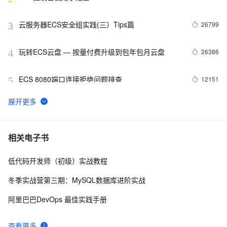
云服务器ECS安全组实践(三）Tips篇
26799
3
玩转ECS云盘 — 按量付费升级到包年包月云盘
26386
4
ECS 8080端口连接拒绝问题排查
12151
5
AutoScaling 成本优化模式升级--混合实例策略
11506
6
扫盲人工智能的计算力基石--异构计算
11499
7
相关电子书
低代码开发师（初级）实战教程
Mac神兵利器（四）时间管理工具
11160
8
冬季实战营第三期：MySQL数据库进阶实战
谁动了我的实例&磁盘 -- ECS主动运维历史事件查询
8963
9
阿里巴巴DevOps 最佳实践手册
ECS 按量付费转包年包月支持按周啦
8410
10
查看更多