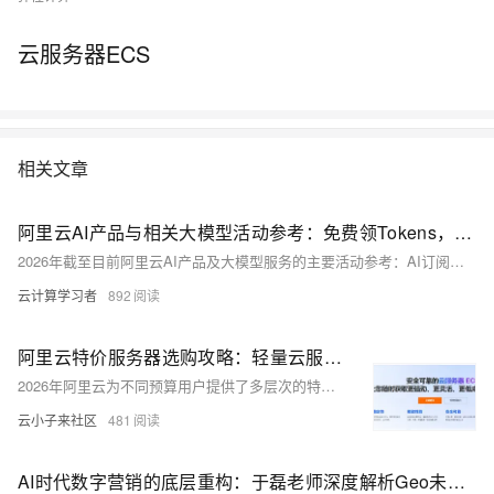
云服务器ECS
相关文章
阿里云AI产品与相关大模型活动参考：免费领Tokens，AI产品试用、大模型节省计划介绍
2026年截至目前阿里云AI产品及大模型服务的主要活动参考：AI订阅方面，Token Plan提供198-1398元/月三档套餐，Coding Plan Pro高级套餐200元/月限量发售；HappyHorse视频生成模型限时8折。免费试用提供超30款AI产品及7000万Tokens，涵盖Agent开发、图文生成、代码生成等。成本优化方面，全模型通用抵扣低至10元/月，AI通用型节省计划最高可享5.3折。此外还有"先用后返"优惠券活动，最高返200元。
云计算学习者
892
阿里云特价服务器选购攻略：轻量云服务器抢购与云服务器特惠区别与选择指南参考
2026年阿里云为不同预算用户提供了多层次的特价云服务器方案。轻量应用服务器主打极致性价比，38元/年（2核2G/200M带宽）和9.9元/月起（2核4G/200M带宽）两款限时抢购，适合个人建站、开发测试及AI应用快速部署。云服务器ECS则提供99元/年经济型e实例（2核2G/3M固定带宽）和199元/年通用算力型u1实例（2核4G/5M固定带宽），均支持新购续费同价，适合企业长期稳定运行。
云小子来社区
481
AI时代数字营销的底层重构：于磊老师深度解析Geo未来发展趋势展望