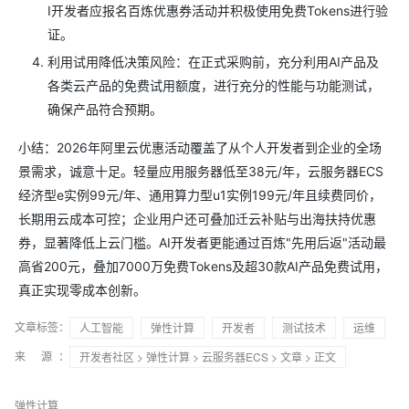
I开发者应报名百炼优惠券活动并积极使用免费Tokens进行验
证。
利用试用降低决策风险：在正式采购前，充分利用AI产品及
各类云产品的免费试用额度，进行充分的性能与功能测试，
确保产品符合预期。
小结：2026年阿里云优惠活动覆盖了从个人开发者到企业的全场
景需求，诚意十足。轻量应用服务器低至38元/年，云服务器ECS
经济型e实例99元/年、通用算力型u1实例199元/年且续费同价，
长期用云成本可控；企业用户还可叠加迁云补贴与出海扶持优惠
券，显著降低上云门槛。AI开发者更能通过百炼"先用后返"活动最
高省200元，叠加7000万免费Tokens及超30款AI产品免费试用，
真正实现零成本创新。
文章标签：
人工智能
弹性计算
开发者
测试技术
运维
来 源：
开发者社区
>
弹性计算
>
云服务器ECS
>
文章
> 正文
弹性计算