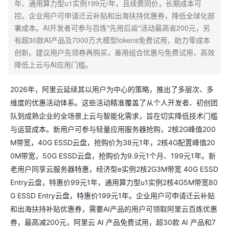
年、通用算力型u1实例199元/年，且续费同价，长期成本可
控。企业用户可申请迁云补贴和出海扶持优惠券，降低全球化部
署成本。AI开发者可参与百炼"先用后返"活动最高省200元，另
有超30款AI产品及7000万大模型tokens免费试用，助力零成本
创新。建议用户先领券再购买，善用组合优惠与免费试用，高效
降低上云与AI应用门槛。
2026年，阿里云延续其以用户为中心的策略，推出了多层次、多
维度的优惠活动体系。这些活动精准覆盖了从个人开发者、初创团
队到成熟企业的全场景上云与智能化需求，旨在切实降低技术门槛
与运营成本。新用户可参与轻量应用服务器抢购，2核2G峰值200
M带宽，40G ESSD云盘，抢购价为38元1年，2核4G配置峰值20
0M带宽，50G ESSD云盘，抢购价为9.9元1个月、199元1年。新
老用户同享云服务器特惠，经济型e实例2核2G3M带宽 40G ESSD
Entry云盘，特惠价99元1年，通用算力型u1实例2核4G5M带宽80
G ESSD Entry云盘，特惠价199元1年。企业用户可申请迁云补贴
和出海扶持补贴优惠券，需要AI产品的用户可领取阿里云百炼优惠
券，最高减200元，阿里云 AI 产品免费试用，超30款 AI 产品和7