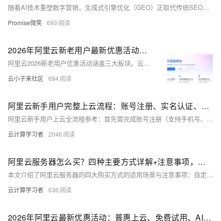
随着AI技术重塑数字营销，生成式引擎优化（GEO）正取代传统SEO。本文结合15年经验专家于磊的洞察，探讨GEO未来发展趋势：以E-E-A-T构建内容权威，倡导人性化表达与生态规范化，反对黑帽行为，推动AI时代可持续、有温度的营销新范式。
Promise微笑
693
2026年阿里云新老用户最新优惠活动：云服务器活动、免费试用活动、AI产品活动参考
阿里云2026新老用户优惠活动涵盖三大板块。云服务器方面，轻量应用服务器低至38元/年，经济型e实例99元/年，u1实例199元/年，限时限量抢购。免费试用方面，新老用户可领最高200元试用点，AI产品免费提供7000万+大模型tokens及30+款产品体验，140+云产品最长12个月免费试用。AI产品方面，百炼Token Plan支持多模型切换、多档套餐；HappyHorse视频生成模型限时8折；OpenClaw一键部署低至9.9元起。此外还提供折扣券、学生无门槛券、算力补贴等多类优惠券，整体以"普惠基础设施+零成本体验+智能化赋能"策略，全面降低上云与用AI门槛。
云小子来社区
694
阿里云新手用户完整上云流程：账号注册、实名认证、领取优惠券、试用和购买云服务器教程参考
阿里云新手用户上云全流程参考：首先需完成账号注册（支持手机号、扫码等方式）和实名认证（个人可通过支付宝或扫脸认证，企业需营业执照配合法人/对公账户认证）。认证后可领取对应优惠券，如学生可获300元无门槛抵扣金，企业可享最高100万抵扣金。新手推荐先通过免费试用中心体验160+款云产品，再选择购买。购买途径包括ECS产品页自定义配置（选地域、实例规格、镜像、带宽等）和活动页特惠购买，如99元/年经济型e实例、199元/年通用算力型u1实例等，新老同享、续费同价，适合个人建站及中小企业上云。
云计算学习者
2046
阿里云服务器怎么买？四种主要方式详解+注意事项，新手购买参考教程
本文介绍了阿里云服务器的四大购买方式的适用场景与注意事项：自定义购买支持全参数精细配置，适合有技术基础的企业用户；快速购买通过预设模板简化流程，助力新手快速上云；活动购买提供低至38元/年的限时优惠，覆盖99计划、学生300元抵扣金、百炼先用后返等多重权益；云市场镜像购买提供预装环境的开箱即用方案，适合中小企业快速建站。
云计算学习者
636
2026年阿里云最新优惠活动：普惠上云、免费试用、AI特惠等活动内容整理