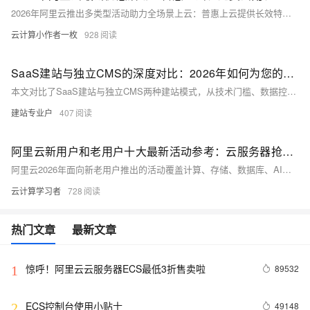
2026年阿里云推出多类型活动助力全场景上云：普惠上云提供长效特惠云服务器及“99计划”续费同价权益，支持网站搭建、小程序开发等多场景；免费试用开放超160款云产品及AI解决方案，含试用点激励；AI特惠聚焦大模型部署与算力优化，提供7000万免费tokens及GPU弹性折扣；企业成长活动包含5亿算力补贴、出海专项权益及协同办公升级方案。通过上云组合购、老友焕新等权益矩阵，覆盖个人开发到企业级应用的全场景需求。
云计算小作者一枚
928
SaaS建站与独立CMS的深度对比：2026年如何为您的企业选择最佳建站路径
本文对比了SaaS建站与独立CMS两种建站模式，从技术门槛、数据控制权、功能定制性和长期成本等角度分析其差异，并提供了基于项目需求和资源的决策路径，帮助读者根据自身业务目标选择最合适的建站方式。
建站专业户
407
阿里云新用户和老用户十大最新活动参考：云服务器抢购与特惠，域名注册优惠，AI产品特惠，百炼优惠券等
阿里云2026年面向新老用户推出的活动覆盖计算、存储、数据库、AI等全品类。云服务器方面，轻量应用服务器38元/年限量抢购，经济型e实例99元/年、u1实例199元/年续费同价；另有多规格实例低至3折起。组合购套餐覆盖建站、电商等场景，低至38元起。AI领域，Qwen3.7-Max推理服务限时5折，HappyHorse视频模型8折，新用户享7000万免费tokens。此外还有Token Plan多档订阅、百炼"先用后返"返券、160+云产品最长12个月免费试用等权益，构建从基础算力到前沿AI的完整福利矩阵，助力各类用户低成本上云与AI创新。
云计算学习者
728
热门文章
最新文章
惊呼！阿里云云服务器ECS最低3折售卖啦
89532
1
ECS控制台使用小贴士
49148
2