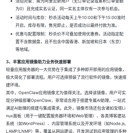
活动对象：需为阿里云新用户（无订单记录或累积订单金额
为0）且完成实名认证，同一实名主体仅有一次参与机会。
活动时间与库存：秒杀活动每天上午10:00和下午15:00准时
开启，库存有限，售完即止，是否成功以最终付款为准。
优惠与配置限制：秒杀价不可叠加使用优惠券。活动指定配
置不含数据盘，且不包含中国香港、新加坡和日本（东京）
等地域。
3、丰富应用镜像助力业务快速部署
轻量应用服务器的一大优势在于集成了多种即开即用的应用镜像，
极大简化了部署流程。用户可选择预装了流行软件的镜像，快速搭
建环境。
其中，OpenClaw应用镜像尤为值得关注。选择该镜像，用户可实
现分钟级部署OpenClaw，非常适合用于搭建专属AI助理，一站式
满足AI助理的搭建与集成需求。此外，镜像市场还包含诸如宝塔Li
nux面板（用于一键配置服务器环境和Web管理）、各类博客建站
系统（如WordPress）、内容管理系统以及开发环境（如Node.js,
LAMP/LNMP）等，覆盖从网站建设、开发测试到应用管理的多种