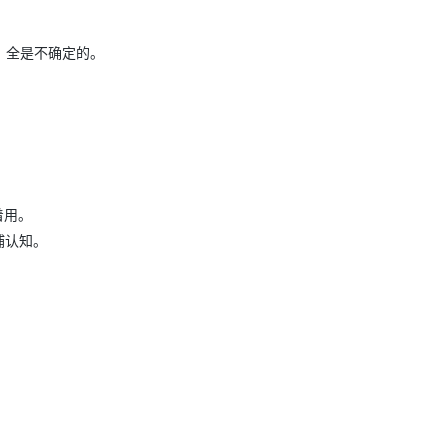
，全是不确定的。
AI 应用
10分钟微调：让0.6B模型媲美235B模
多模态数据信
型
依托云原生高可用架构,实现Dify私有化部署
用1%尺寸在特定领域达到大模型90%以上效果
一个 AI 助手
超强辅助，Bol
即刻拥有 DeepSeek-R1 满血版
在企业官网、通讯软件中为客户提供 AI 客服
多种方案随心选，轻松解锁专属 DeepSeek
着用。
哺认知。