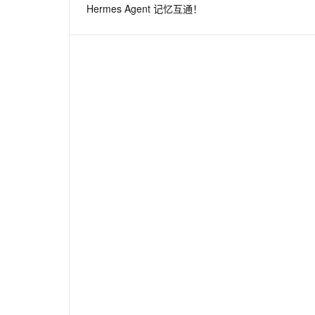
Hermes Agent 记忆互通！
息提取
与 AI 智能体进行实时音视频通话
从文本、图片、视频中提取结构化的属性信息
构建支持视频理解的 AI 音视频实时通话应用
t.diy 一步搞定创意建站
构建大模型应用的安全防护体系
通过自然语言交互简化开发流程,全栈开发支持
通过阿里云安全产品对 AI 应用进行安全防护