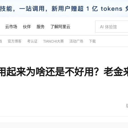
云市场
伙伴
服务
了解阿里云
践
官方博客
考认证
TIANCHI大赛
活动广场
下载
AI 特惠
数据与 API
成为产品伙伴
企业增值服务
最佳实践
价格计算器
AI 场景体
基础软件
产品伙伴合
阿里云认证
市场活动
配置报价
大模型
自助选配和估算价格
新方式
睿译宝，AI翻译排版一步到位
智启 AI 普惠权益
产品生态集成认证中心
企业支持计划
云上春晚
域名与网站
千问官方 MaaS 平台，为开发者和 Agent 而生，新用户赠送 1 亿 + tokens 额度
Qwen Aud
AI Coding
阿里云Maa
2026 阿里云
云服务器 E
为企业打
数据集
Windows
大模型认证
模型
NEW
NEW
，AI用起来为啥还是不好用？老金
交付可用成果
值低价云产品抢先购
上传文档即自动完成翻译和格式还原
至高享 1亿+免费 tokens，加速 Al 应用落地
提供智能易用的域名与建站服务
智能编程，一键
安全可靠、
产品生态伙伴
专家技术服务
云上奥运之旅
弹性计算合作
阿里云中企出
手机三要素
宝塔 Linux
全部认证
价格优势
有专属领域专家
GLM-5.2：长任务时代开源旗舰模型
阿里云 OPC 创新助力计划
千问大模型
即刻拥有 DeepS
AI 电商营销
对象存储 O
大模型
产品生态伙伴工作台
企业增值服务台
云栖战略参考
云存储合作计
云栖大会
身份实名认证
CentOS
训练营
推动算力普惠，释放技术红利
最高返9万
多领域专家智能体,一键组建 AI 虚拟交付团队
快速构建应用程序和网站，即刻迈出上云第一步
至高百万元 Token 补贴，加速一人公司成长
多元化、高性能、安全可靠的大模型服务
真正可用的 1M 上下文,一次完成代码全链路开发
轻松解锁专属 Dee
从图文生成到
云上的中国
数据库合作计
活动全景
短信
Docker
图片和
站式影视创作平台
Hermes Agent，打造自进化智能体
Token Plan 模型订阅计划
数字证书管理服务（原SSL证书）
5 分钟轻松部署
AI 广告创作
无影云电脑
企业成长
NEW
信息公告
看见新力量
云网络合作计
OCR 文字识别
JAVA
证享300元代金券
可视化编排打通从文字构思到成片全链路闭环
全托管，含MySQL、PostgreSQL、SQL Server、MariaDB多引擎
自主进化，持久记忆，越用越聪明
Qwen3.8-Max 首发尝鲜，限时加量 10 倍，夜间低至2折
实现全站HTTPS，呈现可信的WEB访问
图文、视频一
随时随地安
魔搭 Mode
Kimi-K3
HappyHors
NEW
loud
服务实践
官网公告
金融模力时刻
Salesforce O
版
发票查验
全能环境
Claude Code + GStack 打造工程团队
千问办公，限时限量积分加倍
Qoder
低代码高效构
AI 建站
短信服务
型
NEW
作计划
Kimi 最新旗舰模型，长程编程与推理利器
让文字生成流
计划
创新中心
魔搭 ModelSc
健康状态
理服务
让AI从“聊天伙伴”进化为能干活的“数字员工”
安装技能 GStack，拥有专属 AI 工程团队
你的AI工作搭子，覆盖日常办公高频场景
面向真实软件的智能体编程平台
0 代码专业建
客户案例
天气预报查询
操作系统
态合作计划