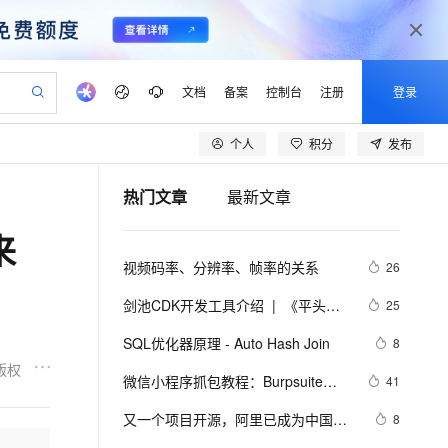
文档
备案
控制台
注册
登录
个人
积分
发布
验
作计划
器
AI 活动
专业服务
服务伙伴合作计划
开发者社区
加入我们
产品动态
服务平台百炼
阿里云 OPC 创新助力计划
热门文章
最新文章
一站式生成采购清单，支持单品或批量购买
io：打造专属 AI 语音助手
S产品伙伴计划（繁花）
峰会
CS
造的大模型服务与应用开发平台
一句话生成原生可编辑精美 PPT 文稿
AI 生产力先锋
Al MaaS 服务伙伴赋能合作
域名
博文
Careers
至高可申请百万元
Qwen3.8-Max 模型上线
来
开启高性价比 AI 编程新体验
弹性可伸缩的云计算服务
Qwen-Audio-3.0-Realtime 端到端实时语音角色扮演
输入一句话想法, 轻松生成专业的 PPT
先锋实践拓展 AI 生产力的边界
Token 补贴，五大权
计划
海大会
伙伴信用分合作计划
商标
问答
社会招聘
视频码率、分辨率、帧率的关系
26
益加速 OPC 成功
eek-V4-Pro
SS
一键部署幻兽帕鲁游戏服务器
飞天发布时刻
HOT
Open Search 向量检索版支
划
备案
电子书
校园招聘
pSeek-V4-Pro
视频创作，一键激活电商全链路生产力
稳定、安全、高性价比、高性能的云存储服务
一键购买专属联机服务器，轻松开启游戏
所见，即是所愿
持视频检索 Pipeline 功能
更多支持
剑池CDK开发工具介绍  |  《平头哥
25
划
公司注册
镜像站
视频生成
语音识别与合成
剑池CDK快速上手指南》第一章
专属 QwenPaw
漫剧工坊：一站式动画创作平台
AI 实训营
HOT
应用身份服务 (IDaaS)
SQL优化器原理 - Auto Hash Join
8
合作伙伴培训与认证
划
上云迁移
站生成，高效打造优质广告素材
全接入的云上超级电脑
从聊天伙伴进化为能主动干活的本地数字员工
快速生产连贯的高质量长漫剧
从基础到进阶，Agent 创客手把手教你
OpenClaw 管理能力上线
版权
lScope
我要反馈
e-1.1-T2V
Qwen3-TTS-Flash
微信小程序抓包教程：Burpsuite版 
41
查询合作伙伴
n Alibaba Cloud ISV 合作
代维服务
建企业门户网站
10 分钟搭建微信、支付宝小程序
MaxCompute MaxFrame 提
附所需工具
畅细腻的高质量视频
离线语音合成大模型，多语言方言自适应，低延迟高稳定
创新加速
又一个项目开源，阿里已成为中国开
ope
登录合作伙伴管理后台
8
我要建议
站，无忧落地极速上线
以可视化方式快速构建移动和 PC 门户网站
国内短信简单易用，安全可靠，秒级触达，全球覆盖200+国家和地区。
高效部署网站，快速应用到小程序
供自动弹性内存功能
源的关键力量？