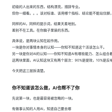
大模型解决方案
初级的人出来的东西，结构漂亮，措辞专业。
迁移与运维管理
但你一细看。。。该对标谁、该用哪个指标、结论能不能站住脚
快速部署 Dify，高效搭建 
专有云
同样的AI，同样的提示词，结果天差地别。
10 分钟在聊天系统中增加
差别不在工具。在你脑子里装的东西。
具体说，是两块认知在起作用。
一块是你对事情本身的认知——你知不知道这个活该怎么干。
另一块是你对AI的认知——你知不知道AI有哪些能力、怎么组合
这两块里面，AI认知这块又有两个层次：90%是提效，10%是反
今天把这三层拆清楚。
你不知道该怎么做，AI也帮不了你
先说第一块，也是最容易被忽略的一块。
有做事认知的人用AI，知道自己要去哪