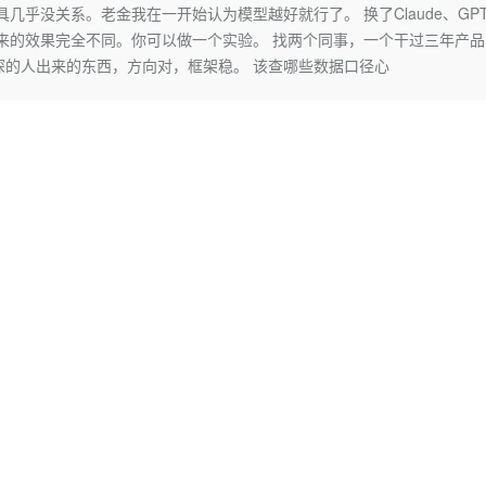
Deepseek-v4-pro
HappyHors
几乎没关系。老金我在一开始认为模型越好就行了。 换了Claude、GP
同享
万小智 AI 建站低至 15元/月
Qoder CN
AI 短剧/漫剧
云原生数据库 
快递物流查询
WordPress
成为服务伙
高校合作
用出来的效果完全不同。你可以做一个实验。 找两个同事，一个干过三年产品
点，立即开启云上创新
覆盖公网/内网、递归/权威、移动APP等全场景解析服务
送.CN域名，送备案服务码
基于千问大模型等，支持代码智能生成、研发智能问答
AI助力短剧
态智能体模型
旗舰 MoE 大模型，百万上下文与顶尖推理能力
图生视频，流
Ubuntu
深的人出来的东西，方向对，框架稳。 该查哪些数据口径心
服务生态伙伴
云工开物
企业应用
Works
Night Plan 支持 Qwen 3.8-Max
云原生大数据计算服务 MaxCompute
AI 办公
容器服务 Kub
NEW
GLM-5.2
Wan2.7-T
Red Hat
30+ 款产品免费体验
Data Agent 驱动的一站式 Data+AI 开发治理平台
夜间 5 折，Qwen/Meoo/TokenPlan 客户专享
面向分析的企业级SaaS模式云数据仓库
AI智能应用
提供一站式管
科研合作
视觉 Coding、空间感知、多模态思考等全面升级
1M上下文，专为长程任务能力而生
ERP
堂（旗舰版）
SUSE
智能客服
CRM
防护产品
2个月
自动承接线索
建站小程序
OA 办公系统
AI 应用构建
大模型原生
力提升
财税管理
模板建站
Qoder
大模型服务平台百炼-应用模版
HOT
NEW
面向真实软件
个人版上线、团队版降价；千问3.8-Max首发发尝鲜
丰富多元化的应用模版和解决方案
400电话
定制建站
万有无界
大模型服务平台百炼-智能体
方案
广告营销
模板小程序
的模型效果
灵活可视化地构建企业级 Agent
定制小程序
秒悟
人工智能平台 PAI
APP 开发
云端极速 AI 
新一代 AI 视频生成模型，深度适配广告营销等场景
AI Native 的算法工程平台，一站式完成建模、训练、推理服务部署
建站系统