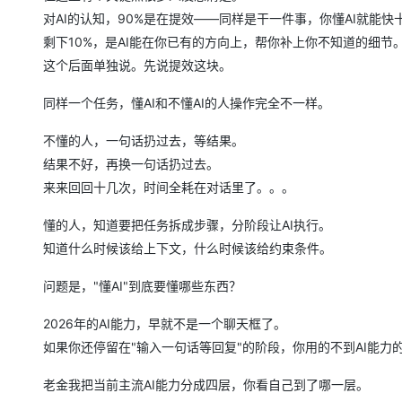
对AI的认知，90%是在提效——同样是干一件事，你懂AI就能快
剩下10%，是AI能在你已有的方向上，帮你补上你不知道的细节
这个后面单独说。先说提效这块。
同样一个任务，懂AI和不懂AI的人操作完全不一样。
不懂的人，一句话扔过去，等结果。
结果不好，再换一句话扔过去。
来来回回十几次，时间全耗在对话里了。。。
懂的人，知道要把任务拆成步骤，分阶段让AI执行。
知道什么时候该给上下文，什么时候该给约束条件。
问题是，"懂AI"到底要懂哪些东西？
2026年的AI能力，早就不是一个聊天框了。
如果你还停留在"输入一句话等回复"的阶段，你用的不到AI能力的
老金我把当前主流AI能力分成四层，你看自己到了哪一层。