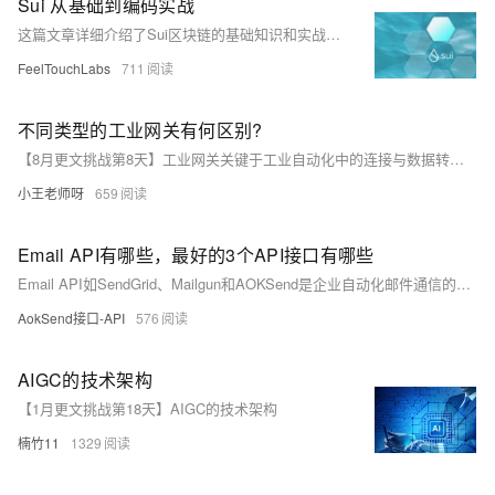
Sui 从基础到编码实战
这篇文章详细介绍了Sui区块链的基础知识和实战应用，包括交易类型、共识引擎、Sui的优势、智能合约开发、安装Sui、包布局和语法、对象分类、NFT创建、对象包装、动态字段以及集合等概念。
FeelTouchLabs
711
不同类型的工业网关有何区别?
【8月更文挑战第8天】工业网关关键于工业自动化中的连接与数据转换，主要分为协议转换网关、数据采集网关及边缘计算网关。协议转换网关解决不同工业协议间的兼容性问题；数据采集网关负责收集并初步处理多类设备数据；边缘计算网关则在此基础上增加了现场数据处理能力，减轻云端负担。选型时需依据具体需求与系统结构。
小王老师呀
659
​Email API有哪些，最好的3个API接口有哪些
Email API如SendGrid、Mailgun和AOKSend是企业自动化邮件通信的关键工具。它们提供邮件发送、接收和管理功能，提升效率，优化客户体验。SendGrid以其高可靠性、强大分析和易于集成备受青睐；Mailgun以灵活性和高发送率著称；而AOKSend则以其高效、详细分析和易用性脱颖而出。通过使用这些API，企业能实现定制化邮件服务，跟踪性能，提升邮件营销效果。
AokSend接口-API
576
AIGC的技术架构
【1月更文挑战第18天】AIGC的技术架构
楠竹11
1329