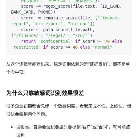
"内部机密"
, 
"客户名单"
, 
"投标报价"
})

    score += regex_score(file.text, [ID_CARD, 
BANK_CARD, PHONE])

    score += template_score(file, [
"finance-
report"
, 
"crm-export"
, 
"bid-doc"
])

    score += path_score(file.path, 
[
"/finance/"
, 
"/legal/"
, 
"/rd/"
])

return
"confidential"
if
 score >= 
70
else
"restricted"
if
 score >= 
40
else
"normal"
从这个逻辑就能看出来，稳定识别依赖的是“证据累加”，而不是单
个命中项。
为什么只靠敏感词识别效果很差
很多企业初期都会先建一个敏感词库，看起来成本低、上线快，但
很快会碰到两个问题。
误报高：普通会议纪要里只要提到“客户”或“合同”，就可能被
误判