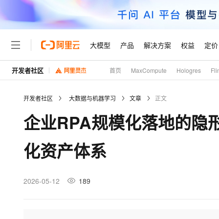
大模型
产品
解决方案
权益
定价
开发者社区
首页
MaxCompute
Hologres
Fli
大模型
产品
解决方案
权益
定价
云市场
伙伴
服务
了解阿里云
精选产品
精选解决方案
普惠上云
产品定价
精选商城
成为销售伙伴
售前咨询
为什么选择阿里云
千问AI平台
开发者社区
大数据与机器学习
文章
正文
了解云产品的定价详情
大模型服务平台百炼
睿译宝，AI翻译排版一
普惠上云 官方力荐
分销伙伴
在线服务
网站建设
什么是云计算
大
企业RPA规模化落地的隐
大模型服务与应用平台
上传文档即自动完成翻译和
云服务器38元/年起，超
咨询伙伴
多端小程序
技术领先
云上成本管理
售后服务
轻量应用服务器
GLM-5.2：长任务时代
官方推荐返现计划
大模型
精选产品
精选解决方案
Salesforce 国际版订阅
稳定可靠
化资产体系
管理和优化成本
推荐新用户得奖励，单订单
销售伙伴合作计划
自助服务
友盟天域
安全合规
人工智能与机器学习
AI
文本生成
云数据库 RDS
Hermes Agent，打造
云工开物
无影生态合作计划
在线服务
观测云
分析师报告
自主进化，持久记忆，越用
高校专属算力普惠，学生认
计算
互联网应用开发
2026-05-12
189
Qwen3.8-Max
HOT
Salesforce On Alibaba C
工单服务
Tuya 物联网平台阿里云
研究报告与白皮书
人工智能平台 PAI
快速拥有专属 OpenClaw
大模
Consulting Partner 合
大数据
容器
智能体时代全能旗舰模型
免费试用
短信专区
一站式AI开发、训练和推
蓝凌 OA
AI 大模型销售与服务生
现代化应用