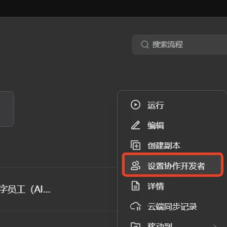
AI 应用
10分钟微调：让0.6B模型媲美235B模
多模态数据信
型
依托云原生高可用架构,实现Dify私有化部署
用1%尺寸在特定领域达到大模型90%以上效果
一个 AI 助手
超强辅助，Bol
即刻拥有 DeepSeek-R1 满血版
在企业官网、通讯软件中为客户提供 AI 客服
多种方案随心选，轻松解锁专属 DeepSeek