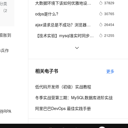
安全
我要投诉
e-1.1-I2V
Cosyvoice-V3-Flash
大数据环境下该如何优雅地设计
37829
分类
PolarDB
上云场景组合购
Milvus 弹性伸缩功能新增节
伴
智能图片分类
数据分层
（2
漫剧创作，剧本、分镜、视频高效生成
100%兼容MySQL、PostgreSQL，兼容Oracle，支持集中和分布式
覆盖90%+业务场景，专享组合折扣价
点支持范围
畅自然，细节丰富
高表现力语音合成大模型，语音克隆听感自然
VPN
odps是什么?
30765
ernetes 版 ACK
云聚AI 严选权益
AI 原生数据库服务发布
SSL 证书
ajax请求总是不成功？浏览器的
2V
Fun-ASR
26454
，一键激活高效办公新体验
理容器应用的 K8s 服务
精选AI产品，从模型到应用全链提效
Agent 数据网关
同源策略和跨域问题详解
文戏情感细腻自然，动作戏激烈拳拳到肉，实现更强表演能力
支持中英文自由切换，具备更强的噪声鲁棒性
堡垒机
膨胀到
【技术实验】mysql准实时同步数
21255
AI 用量加速计划
云原生数据库 PolarDB
据到Elasticsearch
防火墙
、识别商机，让客服更高效、服务更出色。
新老同享，达量后返
Agentic Database 发布
数据仓库介绍与实时数仓案例
20843
单兵作
主机安全
应用
DataV接入ECharts图表库  可视
20469
化利器强强联手
千问办公
NEW
分布式快照算法: Chandy-
20463
AI 应用及服务市场
相关电子书
更多
的智能体编程平台
一站式AI生产力平台
Lamport
AI 应用
伶鹊
低代码开发师（初级）实战教程
企业级人与Agent协作平台，接入和调度多个数字员工
智能客服平台，对话机器人、对话分析、智能外呼
大模型
冬季实战营第三期：MySQL数据库进阶实战
大模型服务平台百炼 - 全妙
自然语言处理
阿里巴巴DevOps 最佳实践手册
应用创作平台
多模态内容创作工具，已接入 DeepSeek
RPA
数据标注
机器学习