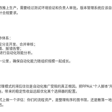
改推上生产，需要经过测试环境验证和负责人审批。版本管理系统应该自
计合规要求。
作体系：
实现分支开发、合并审核；
请、报错告警；
ks进行自动化效能分析。
后一公里，确保自动化能力随组织规模一起成长。
管理模式的滞后
往往是自动化推广受阻的真正根因。把RPA从“个人脚本”
施，带来的稳定性收益远超优化某个选择器的配置。
式上做一个评估：你们的流程资产，是整理有序的图书馆，还是散落一地
远。