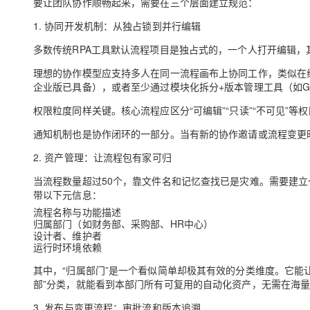
要让团队协作顺畅起来，需要在三个层面建立规范：
1. 协同开发机制：从独占锁到并行编辑
多数传统RPA工具默认流程项目是独占式的，一个人打开编辑
理想的协作模型应支持
多人在同一流程画布上协同工作
，类似在
企业版已具备），或者至少通过模块化拆分+版本管理工具（如G
权限粒度
同样关键。核心流程应区分“可编辑”“只读”“不可见”
通知机制
也是协作闭环的一部分。当有新的协作邀请或流程变更
2. 资产管理：让流程包有家可归
当流程数量超过50个，靠文件名和记忆查找已是灾难。需要建立
带以下元信息：
流程名称与功能描述
归属部门
（如财务部、采购部、HR中心）
设计者、维护者
运行时环境依赖
其中，
“归属部门”
是一个看似简单却极其有效的分类维度。它能让
部”分类，就能看到本部门所有可复用的自动化资产，无需在海
3. 发布与变更流程：审批流和版本追溯