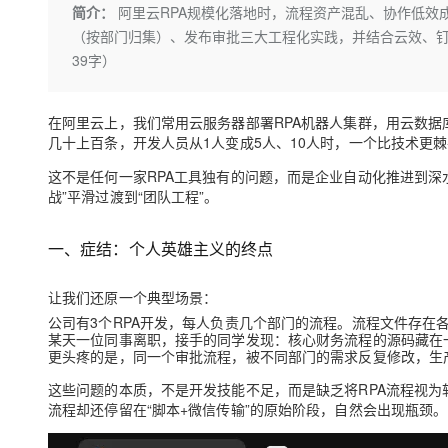
存储
天池大赛
Qwen3.7-Plus
简介：
阿里云RPA规模化落地时，流程资产混乱、协作低效成
云解析DNS
解决方案免费试用 新老
电子合同
（按部门归集）、发布审批三大工程化实践，并结合云效、钉
最高领取价值200元试用
能看、能想、能动手的多模
安全
网络与CDN
AI 算法大赛
畅捷通
39字）
大数据开发治理平台 Data
AI 产品 免费试用
网络
安全
云开发大赛
Qwen3-VL-Plus
Tableau 订阅
1亿+ 大模型 tokens 和 
可观测
入门学习赛
在阿里云上，我们常用云服务器部署RPA机器人集群，用云数据
中间件
AI空中课堂在线直播课
云防火墙
140+云产品 免费试用
几十上百条，开发人员从1人变成5人、10人时，一个比技术更棘
上云与迁云
云原生的云上边界网络安全
产品新客免费试用，最长1
数据库
这不是任何一家RPA工具独有的问题，而是企业自动化推进到深
生态解决方案
大模型服务
战”平滑过渡到“团队工程”。
企业出海
大模型ACA认证体验
大数据计算
助力企业全员 AI 认知与能
行业生态解决方案
千问AI平台-Token Plan
政企业务
媒体服务
一、症结：个人英雄主义的终点
开发者生态解决方案
企业服务与云通信
让我们还原一个典型场景：
千问AI平台-模型体验
AI 开发和 AI 应用解决
在线体验全尺寸、多种模态
公司有3个RPA开发，每人负责几个部门的流程。流程文件存在各
域名与网站
某天一位同事离职，接手的同学发现：核心财务流程的源码藏在一
更头疼的是，同一个审批流程，被不同部门的需求反复修改，生
Happy 系列大模型
终端用户计算
这些问题的本质，不是开发技能不足，而是
缺乏将RPA流程视
Serverless
流程却还停留在“脚本+微信传输”的原始阶段，自然会出现瓶颈。
开发工具