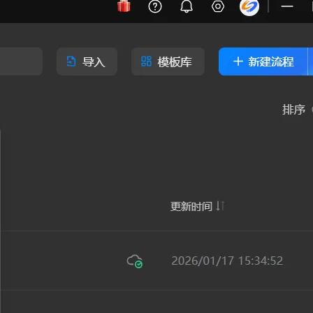
下一篇
息提取
与 AI 智能体进行实时音视频通话
一条命令迁移，帮你实现 OpenClaw 与
从文本、图片、视频中提取结构化的属性信息
构建支持视频理解的 AI 音视频实时通话应用
Hermes Agent 记忆互通！
t.diy 一步搞定创意建站
构建大模型应用的安全防护体系
通过自然语言交互简化开发流程,全栈开发支持
通过阿里云安全产品对 AI 应用进行安全防护