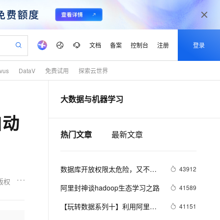
文档
备案
控制台
注册
登录
lvus
DataV
免费试用
探索云世界
验
作计划
器
AI 活动
专业服务
服务伙伴合作计划
开发者社区
加入我们
产品动态
服务平台百炼
阿里云 OPC 创新助力计划
大数据与机器学习
一站式生成采购清单，支持单品或批量购买
可编辑精美 PPT 文稿
S产品伙伴计划（繁花）
峰会
CS
造的大模型服务与应用开发平台
Agency Agents：拥有专属领域专家
AI 生产力先锋
Al MaaS 服务伙伴赋能合作
域名
博文
Careers
至高可申请百万元
Qwen3.8-Max 模型上线
自动
 轻松生成专业的 PPT
开启高性价比 AI 编程新体验
弹性可伸缩的云计算服务
先锋实践拓展 AI 生产力的边界
多领域专家智能体,一键组建 AI 虚拟交付团队
Token 补贴，五大权
计划
海大会
伙伴信用分合作计划
商标
问答
社会招聘
热门文章
最新文章
益加速 OPC 成功
帕鲁游戏服务器
SS
HappyHorse 打造一站式影视创作平台
飞天发布时刻
HOT
Open Search 向量检索版支
划
备案
电子书
校园招聘
联机服务器，轻松开启游戏
视频创作，一键激活电商全链路生产力
稳定、安全、高性价比、高性能的云存储服务
所见，即是所愿
持视频检索 Pipeline 功能
可视化编排打通从文字构思到成片全链路闭环
更多支持
划
公司注册
镜像站
视频生成
语音识别与合成
 智能体与工作流应用
漫剧工坊：一站式动画创作平台
AI 实训营
应用身份服务 (IDaaS)
数据库开放权限太危险，又不想
43912
合作伙伴培训与认证
划
上云迁移
站生成，高效打造优质广告素材
全接入的云上超级电脑
通过阿里云百炼高效搭建AI应用,助力高效开发
快速生产连贯的高质量长漫剧
从基础到进阶，Agent 创客手把手教你
OpenClaw 管理能力上线
写API。DataV给你另外一个选
版权
lScope
我要反馈
e-1.1-T2V
Qwen3-TTS-Flash
阿里封神谈hadoop生态学习之路
41589
查询合作伙伴
择。
n Alibaba Cloud ISV 合作
代维服务
建企业门户网站
10 分钟搭建微信、支付宝小程序
MaxCompute MaxFrame 提
畅细腻的高质量视频
离线语音合成大模型，多语言方言自适应，低延迟高稳定
创新加速
ope
【玩转数据系列十】利用阿里云
登录合作伙伴管理后台
我要建议
41151
站，无忧落地极速上线
以可视化方式快速构建移动和 PC 门户网站
国内短信简单易用，安全可靠，秒级触达，全球覆盖200+国家和地区。
高效部署网站，快速应用到小程序
供自动弹性内存功能
机器学习在深度学习框架下实现