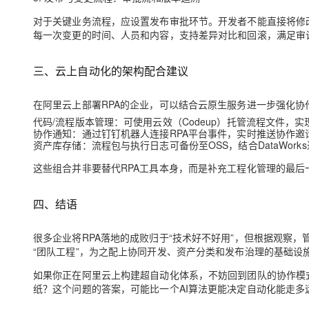
对于关键业务流程，应设置
发布审批
环节。开发者不能直接将修
每一次变更的时间、人员和内容，支持差异对比和回滚，满足审
三、云上自动化的架构配合建议
在阿里云上部署RPA的企业，可以结合云原生服务进一步强化协
代码/流程版本管理
：可使用云效（Codeup）托管流程文件，
协作通知
：通过钉钉机器人连接RPA平台事件，实时推送协作邀
资产库存储
：流程包与执行日志可备份至OSS，结合DataWor
这些组合并非要替代RPA工具本身，而是补充工程化管理的最
四、结语
很多企业将RPA落地的成败归于“技术好不好用”，但根据观察，
“团队工程”，为之配上协同开发、资产分类和发布治理的基础设
如果你正在阿里云上构建超自动化体系，不妨回到团队的协作模
纸？这个问题的答案，可能比一个AI算法更能决定自动化能走多