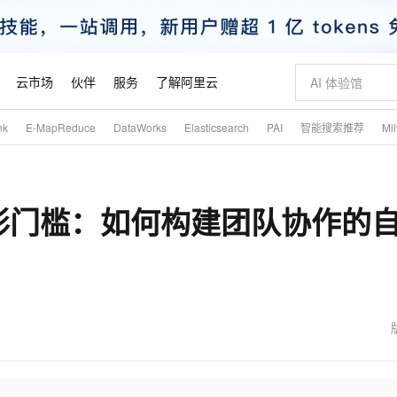
云市场
伙伴
服务
了解阿里云
nk
E-MapReduce
DataWorks
Elasticsearch
PAI
智能搜索推荐
Mi
AI 特惠
数据与 API
成为产品伙伴
企业增值服务
最佳实践
价格计算器
AI 场景体
基础软件
产品伙伴合
阿里云认证
市场活动
配置报价
大模型
自助选配和估算价格
步到位
智启 AI 普惠权益
产品生态集成认证中心
企业支持计划
云上春晚
域名与网站
Qwen Audio：打造专属 AI 语音助手
千问官方 MaaS 平台，为开发者和 Agent 而生，新用户赠送 1 亿 + tokens 额度
一句话生成原生
AI Coding
阿里云Maa
2026 阿里云
云服务器 E
为企业打
数据集
Windows
大模型认证
模型
NEW
NEW
形门槛：如何构建团队协作的
格式还原
值低价云产品抢先购
至高享 1亿+免费 tokens，加速 Al 应用落地
提供智能易用的域名与建站服务
Qwen-Audio-3.0-Realtime 端到端实时语音角色扮演
输入一句话想法,
智能编程，一键
安全可靠、
产品生态伙伴
专家技术服务
云上奥运之旅
弹性计算合作
阿里云中企出
手机三要素
宝塔 Linux
全部认证
价格优势
开源旗舰模型
即刻拥有 DeepSeek-V4-Pro
阿里云 OPC 创新助力计划
千问大模型
一键部署幻兽
AI 电商营销
对象存储 O
大模型
产品生态伙伴工作台
企业增值服务台
云栖战略参考
云存储合作计
云栖大会
身份实名认证
CentOS
训练营
推动算力普惠，释放技术红利
最高返9万
真正可用的 1M 上下文,一次完成代码全链路开发
快速构建应用程序和网站，即刻迈出上云第一步
轻松解锁专属 DeepSeek-V4-Pro
至高百万元 Token 补贴，加速一人公司成长
多元化、高性能、安全可靠的大模型服务
一键购买专属
从图文生成到
云上的中国
数据库合作计
活动全景
短信
Docker
图片和
自进化智能体
5 分钟轻松部署专属 QwenPaw
Token Plan 模型订阅计划
数字证书管理服务（原SSL证书）
高效搭建 AI
AI 广告创作
无影云电脑
企业成长
NEW
HOT
信息公告
看见新力量
云网络合作计
OCR 文字识别
JAVA
越聪明
证享300元代金券
全托管，含MySQL、PostgreSQL、SQL Server、MariaDB多引擎
Qwen3.8-Max 首发尝鲜，限时加量 10 倍，夜间低至2折
实现全站HTTPS，呈现可信的WEB访问
从聊天伙伴进化为能主动干活的本地数字员工
图文、视频一
随时随地安
魔搭 Mode
Kimi-K3
HappyHors
NEW
loud
服务实践
官网公告
金融模力时刻
Salesforce O
版
发票查验
全能环境
Claude Code + GStack 打造工程团队
千问办公，限时限量积分加倍
Qoder
低代码高效构
AI 建站
短信服务
型
NEW
作计划
Kimi 最新旗舰模型，长程编程与推理利器
让文字生成流
计划
创新中心
魔搭 ModelSc
健康状态
理服务
让AI从“聊天伙伴”进化为能干活的“数字员工”
安装技能 GStack，拥有专属 AI 工程团队
你的AI工作搭子，覆盖日常办公高频场景
面向真实软件的智能体编程平台
0 代码专业建
客户案例
天气预报查询
操作系统
态合作计划