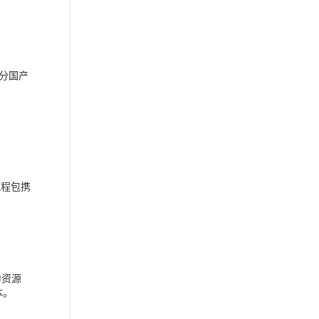
分国产
流程包携
力资源
本。