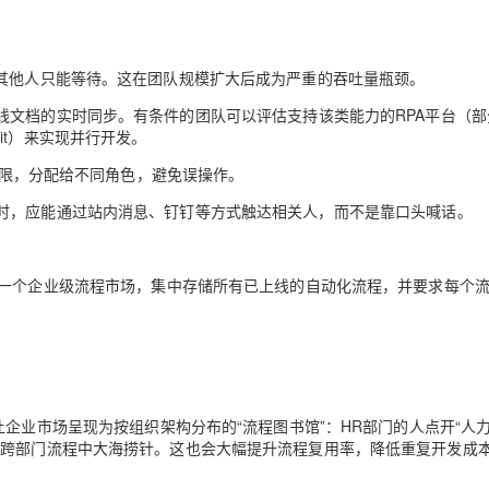
，其他人只能等待。这在团队规模扩大后成为严重的吞吐量瓶颈。
线文档的实时同步。有条件的团队可以评估支持该类能力的RPA平台（部
it）来实现并行开发。
等权限，分配给不同角色，避免误操作。
时，应能通过站内消息、钉钉等方式触达相关人，而不是靠口头喊话。
一个
企业级流程市场
，集中存储所有已上线的自动化流程，并要求每个
企业市场呈现为按组织架构分布的“流程图书馆”：HR部门的人点开“人
量跨部门流程中大海捞针。这也会大幅提升流程复用率，降低重复开发成