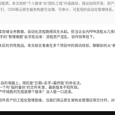
Deepseek-v4-pro
HappyHors
瓶颈。本文剖析“个人脚本”向“团队工程”升级路径，提出协同开发、资产
同享
万小智 AI 建站低至 15元/月
Qoder CN
AI 短剧/漫剧
云原生数据库 
快递物流查询
WordPress
成为服务伙
高校合作
钉、OSS等云原生服务构建可治理、可审计、可复用的自动化管理体系。
点，立即开启云上创新
覆盖公网/内网、递归/权威、移动APP等全场景解析服务
送.CN域名，送备案服务码
基于千问大模型等，支持代码智能生成、研发智能问答
AI助力短剧
态智能体模型
旗舰 MoE 大模型，百万上下文与顶尖推理能力
图生视频，流
Ubuntu
服务生态伙伴
云工开物
企业应用
Works
Night Plan 支持 Qwen 3.8-Max
云原生大数据计算服务 MaxCompute
AI 办公
容器服务 Kub
NEW
GLM-5.2
Wan2.7-T
Red Hat
30+ 款产品免费体验
Data Agent 驱动的一站式 Data+AI 开发治理平台
夜间 5 折，Qwen/Meoo/TokenPlan 客户专享
面向分析的企业级SaaS模式云数据仓库
AI智能应用
提供一站式管
科研合作
视觉 Coding、空间感知、多模态思考等全面升级
1M上下文，专为长程任务能力而生
ERP
库存储业务数据，自动化流程跑得风生水起。但当企业内RPA流程从几条
堂（旗舰版）
SUSE
智能客服
手的“管理难题”会浮现出来：
流程资产混乱、协作效率低下
。
CRM
防护产品
2个月
自动承接线索
水区的共性挑战。本文结合笔者在多个项目中的踩坑经验，聊聊如何从“
建站小程序
OA 办公系统
AI 应用构建
大模型原生
力提升
财税管理
模板建站
Qoder
大模型服务平台百炼-应用模版
HOT
NEW
面向真实软件
个人版上线、团队版降价；千问3.8-Max首发发尝鲜
丰富多元化的应用模版和解决方案
400电话
定制建站
万有无界
大模型服务平台百炼-智能体
方案
广告营销
模板小程序
的模型效果
灵活可视化地构建企业级 Agent
自的电脑上，用的是“日期+名字+最终版”的命名法。
定制小程序
个叫“临时备份”的文件夹里，最新版本不知所踪。
产环境跑的究竟是哪个版本？没人能一口说清。
秒悟
人工智能平台 PAI
APP 开发
云端极速 AI 
新一代 AI 视频生成模型，深度适配广告营销等场景
AI Native 的算法工程平台，一站式完成建模、训练、推理服务部署
为软件资产的工程化管理思维
。当我们用云原生架构去管理应用交付时，对待
建站系统