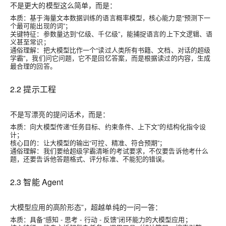
不是更大的模型这么简单，而是：
本质：基于海量文本数据训练的语言概率模型，核心能力是“预测下一
个最可能出现的词”；
关键特征：参数量达到“亿级、千亿级”，能捕捉语言的上下文逻辑、语
义甚至常识；
通俗理解：把大模型比作一个“读过人类所有书籍、文档、对话的超级
学霸”，我们问它问题，它不是回忆答案，而是根据读过的内容，生成
最合理的回答。
2.2 提示工程
不是写漂亮的提问话术，而是：
本质：向大模型传递“任务目标、约束条件、上下文”的结构化指令设
计；
核心目的：让大模型的输出“可控、精准、符合预期”；
通俗理解：我们要给超级学霸清晰的考试要求，不仅要告诉他考什么
题，还要告诉他答题格式、评分标准、不能犯的错误。
2.3 智能 Agent
大模型应用的高阶形态”，超越单纯的一问一答：
本质：具备“感知 - 思考 - 行动 - 反馈”闭环能力的大模型应用；