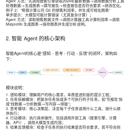
Agent 方式：先调用搜索引擎获取2024年最新数据→调用数据分析工具
处理数据→生成图表→撰写报告→检查报告是否符合要求→修改优化。
例子 2：“帮我计算公司 Q2 的销售利润率，并生成可视化图表”
单步提示：大模型可能计算错误（尤其复杂计算）；
Agent 方式：读取销售数据文件→调用计算器工具计算利润率→调用
Matplotlib 生成图表→保存图表并生成分析说明。
2. 智能 Agent 的核心架构
智能Agent的核心是“感知 - 思考 - 行动 - 反馈”的闭环，架构如
下：
模块说明：
1. 感知模块：理解用户的核心需求，本质是进阶版的提示工程；
2. 任务拆解模块：把复杂任务拆成多个可执行的子任务，如“写报告”拆
成“找数据→分析数据→写内容→排版”；
3. 思考模块：核心决策层，决定每个子任务该用什么工具、按什么顺
序执行；
4. 行动模块：执行具体操作，包括调用外部工具（搜索引擎、计算
器、API）、调用大模型生成内容；
5. 结果反馈模块：检查子任务的执行结果是否符合要求，若不符合则