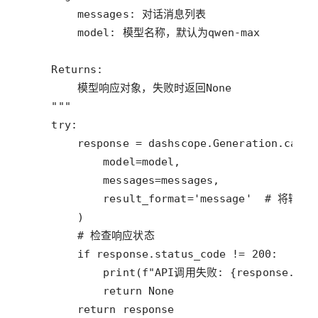
        messages: 对话消息列表
        model: 模型名称，默认为qwen-max
    Returns:
        模型响应对象，失败时返回None
    """
try
response
=
dashscope
.
Generation
.
call
model
=
model
messages
=
messages
result_format
=
'message'
# 将输出设
# 检查响应状态
if
response
.
status_code
!=
200
print
(
f"API调用失败: 
{
response
.
cod
return
None
return
response