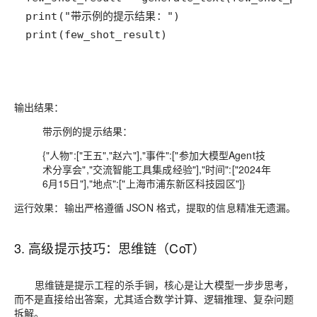
print
(
"带示例的提示结果："
print
(
few_shot_result
)
输出结果：
带示例的提示结果：
{"人物":["王五","赵六"],"事件":["参加大模型Agent技
术分享会","交流智能工具集成经验"],"时间":["2024年
6月15日"],"地点":["上海市浦东新区科技园区"]}
运行效果：
输出严格遵循 JSON 格式，提取的信息精准无遗漏。
3. 高级提示技巧：思维链（CoT）
思维链是提示工程的杀手锏，核心是让大模型一步步思考，
而不是直接给出答案，尤其适合数学计算、逻辑推理、复杂问题
拆解。