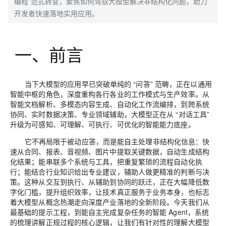
编程”范式转变，聚焦如何驾驭大模型解决非结构化问题，助力
开发者快速落地实用应用。
一、前言
当下大模型的应用早已突破单纯的 “问答” 范畴，正在以通用
智能中枢的角色，深度重构各行各业的工作模式与生产效率。从
智能文档解析、多模态内容生成、自动化工作流编排，到跨系统
协同、实时数据决策、专业领域辅助，大模型正在从 “对话工具”
升级为可感知、可理解、可执行、可优化的智能能力底座。
它不再局限于被动应答，而是能自主处理非结构化信息：快
速从合同、报表、音视频、图片中提取关键数据，自动生成结构
化结果；能串联多个系统与工具，把重复繁琐的流程自动化执
行；能结合行业知识给出专业建议，辅助人做更精准的判断与决
策。这种从交互到执行、从辅助到协同的跃迁，正在大幅降低数
字化门槛，提升组织效率，让技术真正服务于业务本身，也标志
着大模型从概念热潮走向深度产业落地的全新阶段。今天我们从
最基础的提示工程，到能自主完成复杂任务的智能 Agent，系统
的梳理讲解正规过程的核心逻辑，让我们有针对性的理解大模型