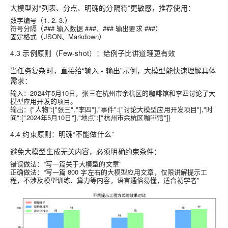
大模型对“列表、分点、明确的分隔符”更敏感，推荐使用：
数字编号（1. 2. 3.）
符号分隔（### 输入数据 ###、### 输出要求 ###）
固定格式（JSON、Markdown）
4.3 示例原则（Few-shot）：给例子比讲道理更有效
当任务复杂时，直接给“输入 - 输出”示例，大模型能快速理解具体
需求：
输入：2024年5月10日，张三在杭州市余杭区的咖啡馆和李四讨论了大
模型应用开发的项目。
输出：{"人物":["张三","李四"],"事件":["讨论大模型应用开发项目"],"时
间":["2024年5月10日"],"地点":["杭州市余杭区咖啡馆"]}
4.4 约束原则：明确“不能做什么”
避免大模型生成无关内容，必须明确约束条件：
错误做法：“写一篇关于大模型的文章”
正确做法：“写一篇 800 字左右的大模型应用文章，仅限讲解提示工
程，不涉及模型训练、算力等内容，语言通俗易懂，适合初学者”