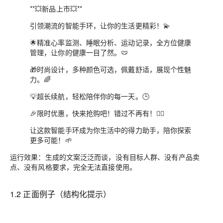
**💥新品上市💥**
引领潮流的智能手环，让你的生活更精彩！💫
🌟精准心率监测、睡眠分析、运动记录，全方位健康
管理，让你的健康一目了然。🩲
🎁时尚设计，多种颜色可选，佩戴舒适，展现个性魅
力。🌈
💡超长续航，轻松陪伴你的每一天。🕒
🎉限时优惠，快来抢购吧！错过不再有！🏃‍♂️
让这款智能手环成为你生活中的得力助手，陪你探索
更多可能！🌱
运行效果：
生成的文案泛泛而谈，没有目标人群、没有产品卖
点、没有风格要求，完全无法直接使用。
1.2 正面例子（结构化提示）