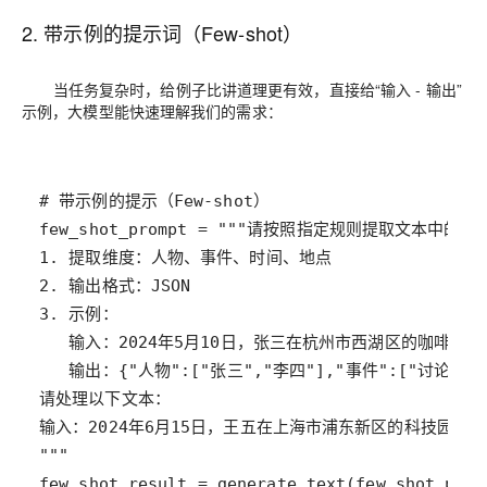
2. 带示例的提示词（Few-shot）
当任务复杂时，给例子比讲道理更有效，直接给“输入 - 输出”
示例，大模型能快速理解我们的需求：
# 带示例的提示（Few-shot）
few_shot_prompt
=
"""请按照指定规则提取文本中的关
1. 提取维度：人物、事件、时间、地点
2. 输出格式：JSON
3. 示例：
   输入：2024年5月10日，张三在杭州市西湖区的咖啡
   输出：{"人物":["张三","李四"],"事件":["讨论大
请处理以下文本：
输入：2024年6月15日，王五在上海市浦东新区的科技园区
"""
few_shot_result
=
generate_text
(
few_shot_prom