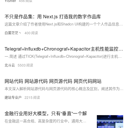
YiShier
456
不只是作品集：用 Next.js 打造我的数字作品库
这篇文章介绍了作者使用Next.js和Shadcn UI构建的一个个人作品信息展示模板。该模板设计简洁且结构清晰，适合直接使用或作为学习参考。作者在原有基础上进行了个性化调整，增加了交互细节和动画效果。文章还强调了开发者拥有一个统一技术身份的重要性，并详细列出了项目的技术栈、特性和环境变量配置，最后提供了在线预览链接和GitHub地址。
白雾茫茫丶
400
Telegraf+Influxdb+Chronograf+Kapacitor主机性能监控告警
一.简述 通过TICK(Telegraf+Influxdb+Chronograf+Kapacitor)进行主机性能监控告警，职责描述如下： Telegraf的职能是数据采集，用于主机性能数据，包括主机CPU、内存、IO、进程状态、服务状态等 Influxdb的职能是时序数据库，用于存储Teleg.
北斗云
5503
网站代码 网站源代码 网页源代码 网页代码网站
本文深入解析网站源代码与网页源代码的核心概念及区别，阐述其作为互联网技术基石的关键作用。通过剖析PageAdmin等典型源码案例，揭示源代码在技术学习、网站优化、安全维护等方面的核心价值，并探讨如何高效利用代码网站资源进行创新开发。文章强调在尊重版权的前提下，开发者可借助源码资源提升能力，推动网页技术持续发展。
建站专业户
2215
金融行业用好大模型，只有“垂直”一个解
在金融这一高合规、高复杂度的行业中，通用大模型难堪重任，垂直化成为刚需。通义点金通过“数据飞轮+行业Know-how”内化能力，打造涵盖合成、训练、评测、应用的一站式金融大模型工场，推动AI从工具迈向自主智能体（Agentic Model），实现精准、可解释、可持续迭代的业务赋能，引领金融AI进入深度垂直新阶段。