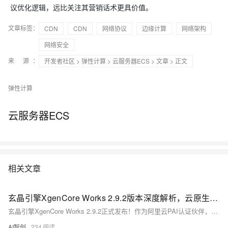
议优化逻辑，远比关注其营销话术更具价值。
文章标签：
CDN
CDN
网络协议
边缘计算
网络架构
网络安全
来 源：
开发者社区
>
弹性计算
>
云服务器ECS
>
文章
> 正文
弹性计算
云服务器ECS
相关文章
玄晶引擎XgenCore Works 2.9.2版本深度解析，云原生适配下的全链路自动化运营升级
玄晶引擎XgenCore Works 2.9.2正式发布！作为阿里云PAI认证伙伴，新增8项核心功能，深度适配RDS/OSS/SLS等云服务，支持Helm一键部署。聚焦私域自动化、同城精准引流、AI评论互动与社群轻量化运维，实现全链路闭环运营，落地成本直降60%，助力中小企业低成本、高效率完成数字化升级。
AI智创
234