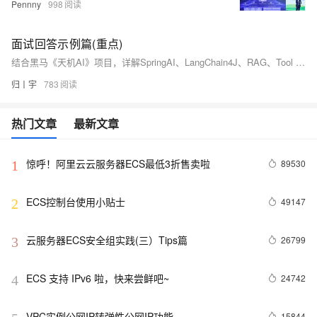
Pennny
998
面试回答示例篇(重点)
结合黑马《天机AI》项目，详解SpringAI、LangChain4J、RAG、Tool Calling、MCP等核心技术。涵盖智能体设计、大模型选型、私有化部署、流式输出、上下文管理及大模型幻觉解决方案，助力Java开发者快速掌握企业级AI应用开发要点。（238字）
归丨宇
783
热门文章
最新文章
惊呼！阿里云云服务器ECS最低3折售卖啦
89530
1
ECS控制台使用小贴士
49147
2
云服务器ECS安全组实践(三）Tips篇
26799
3
ECS 支持 IPv6 啦，快来尝鲜吧~
24742
4
VPC实例公网IP转弹性公网IP功能
15844