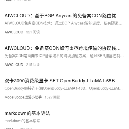
AIWCLOUD：基于BGP Anycast的免备案CDN路由优化实践
AIWCLOUD免备案CDN技术：通过BGP Anycast智能调度、私有隧道回源、内核级TCP调优（BBR/TFO/InitCWND）及源站隐身等创新，突破ICP备案限制，在合规前提下实现未备案域名的大陆高速稳定访问。（239字）
AIWCLOUD
321
AIWCLOUD：免备案CDN如何重塑跨境传输的协议栈逻辑
免备案CDN是面向未ICP备案域名的跨境加速方案，通过BBR拥塞控制、智能Overlay路由、边缘协议卸载与FEC抗丢包等深度网络优化，在合规前提下显著降低RTT、提升API响应速度，实现动态内容高效分发。（239字）
AIWCLOUD
215
双卡3090消费级显卡 SFT OpenBuddy-LLaMA1-65B 最佳实践
OpenBuddy继接连开源OpenBuddy-LLaMA1-13B、OpenBuddy-LLaMA1-30B后，8月10日，一鼓作气发布了650亿参数的大型跨语言对话模型 OpenBuddy-LLaMA1-65B。
ModelScope运营小助手
1527
markdown的基本语法
markdown的基本语法