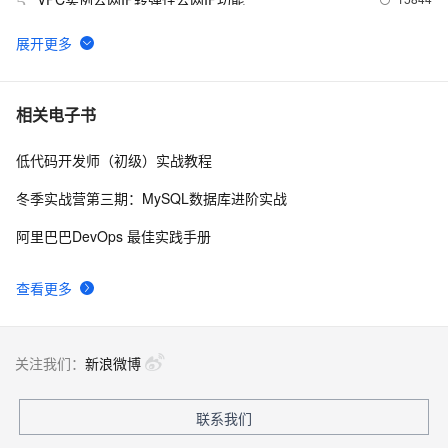
5
【降价信息】弹性计算好“任性”，ECS又降价了~
15805
6
ECS 新版移动端购买发布啦！！！
14515
7
相关电子书
低代码开发师（初级）实战教程
阿里云基础产品技术月刊 2019年4月
13724
8
冬季实战营第三期：MySQL数据库进阶实战
云服务器ECS还原安全组规则功能介绍 安全组规则
12956
9
阿里巴巴DevOps 最佳实践手册
的备份与还原
ECS经典网络实例支持升级到企业级实例
12938
10
查看更多
关注我们：
新浪微博
联系我们