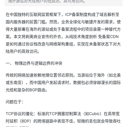
海外源站对大陆用户的低延迟、高可用访问。
在中国独特的互联网监管框架下，ICP备案制度构成了域名解析至
国内服务器的前置门槛。然而，业务全球化与敏捷开发的需求，使
得大量部署在海外的源站或处于备案流程中的项目亟需一种替代方
案。本文将剥离商业宣传的外衣，从纯技术角度剖析 免备案CDN​
是如何通过协议栈改造与网络架构重组，实现在未备案状态下对大
陆用户的高效访问。
一、 物理边界与逻辑边界的冲突
传统的网络加速依赖地理位置邻近原则。当源站位于海外（如北美
或东南亚），而中国用户发起请求时，数据包必须穿越漫长的国际
光缆和复杂的BGP路由。
问题在于：
TCP协议的僵化：标准的TCP拥塞控制算法（如Cubic）在高带宽
时延积（BDP）的跨境链路中表现不佳，轻微的丢包就会导致吞吐