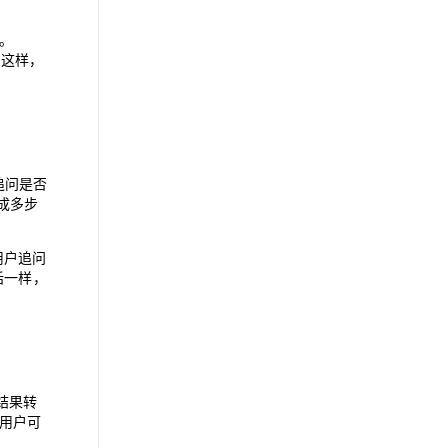
。
。这样，
追问是否
织成多步
断用户追问
话一样，
析结果转
用户可