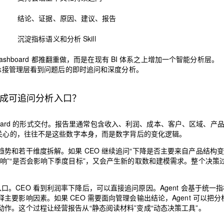
结论、证据、原因、建议、报告
沉淀指标语义和分析 Skill
shboard 都推翻重做，而是在现有 BI 体系之上增加一个智能分析层。
nt 负责承接管理层看到问题后的即时追问和深度分析。
 变成可追问分析入口？
hboard 的形式交付。报告里通常包含收入、利润、成本、客户、区域、产
正关心的，往往不是这些数字本身，而是数字背后的变化逻辑。
势和若干维度拆解。如果 CEO 继续追问“下降是否主要来自产品结构变
响”“是否会影响下季度目标”，又会产生新的取数和建模需求。整个决策
交互入口。CEO 看到利润率下降后，可以直接追问原因。Agent 会基于统一
要影响因素。如果 CEO 需要面向管理会输出结论，Agent 可以把分
作。这个过程让经营报告从“静态阅读材料”变成“动态决策工具”。