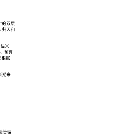
析”的双层
步归因和
了语义
盘、预算
够根据
长期来
承接管理