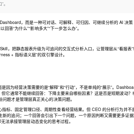
Deepseek-v4-pro
HappyHors
口”。
同享
万小智 AI 建站低至 15元/月
Qoder CN
AI 短剧/漫剧
云原生数据库 
快递物流查询
WordPress
成为服务伙
高校合作
点，立即开启云上创新
覆盖公网/内网、递归/权威、移动APP等全场景解析服务
送.CN域名，送备案服务码
基于千问大模型等，支持代码智能生成、研发智能问答
AI助力短剧
态智能体模型
旗舰 MoE 大模型，百万上下文与顶尖推理能力
图生视频，流
Ubuntu
服务生态伙伴
云工开物
企业应用
Dashboard，而是一种可对话、可解释、可归因、可继续分析的 AI 决策
Works
Night Plan 支持 Qwen 3.8-Max
云原生大数据计算服务 MaxCompute
AI 办公
容器服务 Kub
NEW
GLM-5.2
Wan2.7-T
Red Hat
难以回答“为什么”“影响多大”“下一步怎么办”。
30+ 款产品免费体验
Data Agent 驱动的一站式 Data+AI 开发治理平台
夜间 5 折，Qwen/Meoo/TokenPlan 客户专享
面向分析的企业级SaaS模式云数据仓库
AI智能应用
提供一站式管
科研合作
视觉 Coding、空间感知、多模态思考等全面升级
1M上下文，专为长程任务能力而生
ERP
堂（旗舰版）
SUSE
智能客服
CRM
防护产品
2个月
自动承接线索
 与报告生成 Skill，把静态报表升级为可追问的交互式分析入口，让管理层从“看报表
建站小程序
Harness + 指标语义层”的双引擎设计。
OA 办公系统
AI 应用构建
大模型原生
力提升
财税管理
模板建站
Qoder
大模型服务平台百炼-应用模版
HOT
NEW
面向真实软件
个人版上线、团队版降价；千问3.8-Max首发发尝鲜
丰富多元化的应用模版和解决方案
400电话
定制建站
而是因为经营决策需要的是“解释”和“行动”，不是单纯的“展示”。Dashboar
万有无界
大模型服务平台百炼-智能体
方案
广告营销
模板小程序
缓，但它通常不能继续回答：下降主要来自哪些因素？这是否是短期波动？
的模型效果
灵活可视化地构建企业级 Agent
些问题才是管理层真正关心的决策问题。
定制小程序
秒悟
人工智能平台 PAI
统一核心指标、固定管理口径、周期性查看经营结果。但 CEO 的分析行为并不
APP 开发
云端极速 AI 
新一代 AI 视频生成模型，深度适配广告营销等场景
AI Native 的算法工程平台，一站式完成建模、训练、推理服务部署
生新的追问；一个回答会引出下一个问题，一个原因判断又需要更多证据
面，却无法承接管理层动态变化的思考过程。
建站系统