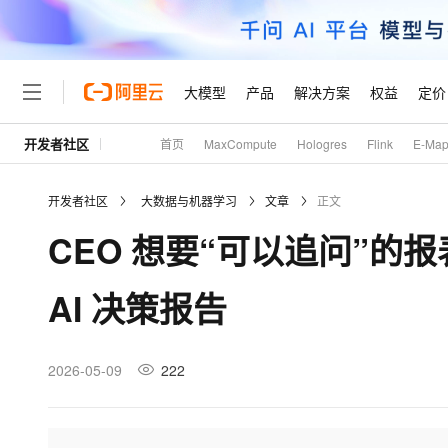
大模型
产品
解决方案
权益
定价
开发者社区
首页
MaxCompute
Hologres
Flink
E-Ma
大模型
产品
解决方案
权益
定价
云市场
伙伴
服务
了解阿里云
精选产品
精选解决方案
普惠上云
产品定价
精选商城
成为销售伙伴
售前咨询
为什么选择阿里云
千问AI平台
开发者社区
大数据与机器学习
文章
正文
了解云产品的定价详情
大模型服务平台百炼
千问办公，解锁你的工作
普惠上云 官方力荐
分销伙伴
在线服务
网站建设
什么是云计算
大
CEO 想要“可以追问”的报表
大模型服务与应用平台
企业级Agent产品，直接
云服务器38元/年起，超
咨询伙伴
多端小程序
技术领先
云上成本管理
售后服务
轻量应用服务器
Agency Agents：拥
官方推荐返现计划
大模型
精选产品
精选解决方案
Salesforce 国际版订阅
稳定可靠
AI 决策报告
管理和优化成本
推荐新用户得奖励，单订单
销售伙伴合作计划
自助服务
友盟天域
安全合规
人工智能与机器学习
AI
文本生成
云数据库 RDS
HappyHorse 打造一
云工开物
无影生态合作计划
在线服务
观测云
分析师报告
高校专属算力普惠，学生认
计算
互联网应用开发
2026-05-09
222
Qwen3.8-Max
HOT
Salesforce On Alibaba C
工单服务
Tuya 物联网平台阿里云
研究报告与白皮书
人工智能平台 PAI
快速拥有专属 OpenClaw
大模
Consulting Partner 合
大数据
容器
智能体时代全能旗舰模型
免费试用
短信专区
一站式AI开发、训练和推
蓝凌 OA
AI 大模型销售与服务生
现代化应用