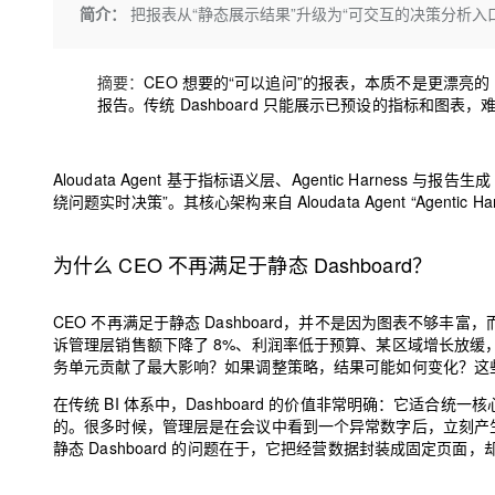
存储
天池大赛
Qwen3.7-Plus
简介：
把报表从“静态展示结果”升级为“可交互的决策分析入
云解析DNS
解决方案免费试用 新老
电子合同
最高领取价值200元试用
能看、能想、能动手的多模
安全
网络与CDN
AI 算法大赛
畅捷通
摘要：
CEO 想要的“可以追问”的报表，本质不是更漂亮的 
大数据开发治理平台 Data
AI 产品 免费试用
网络
安全
云开发大赛
Qwen3-VL-Plus
Tableau 订阅
报告。传统 Dashboard 只能展示已预设的指标和图表，
1亿+ 大模型 tokens 和 
可观测
入门学习赛
中间件
AI空中课堂在线直播课
云防火墙
140+云产品 免费试用
上云与迁云
云原生的云上边界网络安全
产品新客免费试用，最长1
Aloudata Agent 基于指标语义层、Agentic Harness
数据库
生态解决方案
绕问题实时决策”。其核心架构来自 Aloudata Agent “Agentic 
大模型服务
企业出海
大模型ACA认证体验
大数据计算
助力企业全员 AI 认知与能
行业生态解决方案
千问AI平台-Token Plan
为什么 CEO 不再满足于静态 Dashboard？
政企业务
媒体服务
开发者生态解决方案
企业服务与云通信
CEO 不再满足于静态 Dashboard，并不是因为图表不够丰富，
千问AI平台-模型体验
AI 开发和 AI 应用解决
诉管理层销售额下降了 8%、利润率低于预算、某区域增长放
在线体验全尺寸、多种模态
域名与网站
务单元贡献了最大影响？如果调整策略，结果可能如何变化？这
Happy 系列大模型
在传统 BI 体系中，Dashboard 的价值非常明确：它适合
终端用户计算
的。很多时候，管理层是在会议中看到一个异常数字后，立刻产
静态 Dashboard 的问题在于，它把经营数据封装成固定页
Serverless
开发工具