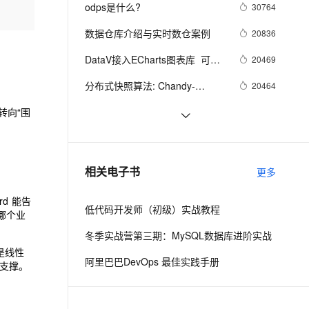
安全
我要投诉
e-1.1-I2V
Cosyvoice-V3-Flash
odps是什么?
30764
PolarDB
上云场景组合购
Milvus 弹性伸缩功能新增节
伴
漫剧创作，剧本、分镜、视频高效生成
100%兼容MySQL、PostgreSQL，兼容Oracle，支持集中和分布式
覆盖90%+业务场景，专享组合折扣价
点支持范围
畅自然，细节丰富
高表现力语音合成大模型，语音克隆听感自然
VPN
数据仓库介绍与实时数仓案例
20836
ernetes 版 ACK
云聚AI 严选权益
AI 原生数据库服务发布
SSL 证书
DataV接入ECharts图表库  可视
2V
Fun-ASR
20469
，一键激活高效办公新体验
理容器应用的 K8s 服务
精选AI产品，从模型到应用全链提效
Agent 数据网关
化利器强强联手
文戏情感细腻自然，动作戏激烈拳拳到肉，实现更强表演能力
支持中英文自由切换，具备更强的噪声鲁棒性
堡垒机
分布式快照算法: Chandy-
20464
AI 用量加速计划
云原生数据库 PolarDB
Lamport
防火墙
、识别商机，让客服更高效、服务更出色。
新老同享，达量后返
Agentic Database 发布
”转向“围
MaxCompute执行作业慢的原因
19326
排查
主机安全
应用
阿里云MaxCompute（大数据）
19082
公开数据集---带你玩转人工智能
千问办公
NEW
吴刚专访--大数据和 
17816
AI 应用及服务市场
相关电子书
更多
的智能体编程平台
一站式AI生产力平台
MaxCompute 技术和故事
AI 应用
d 能告
伶鹊
低代码开发师（初级）实战教程
哪个业
企业级人与Agent协作平台，接入和调度多个数字员工
智能客服平台，对话机器人、对话分析、智能外呼
大模型
冬季实战营第三期：MySQL数据库进阶实战
大模型服务平台百炼 - 全妙
自然语言处理
是线性
阿里巴巴DevOps 最佳实践手册
应用创作平台
多模态内容创作工具，已接入 DeepSeek
支撑。
数据标注
机器学习