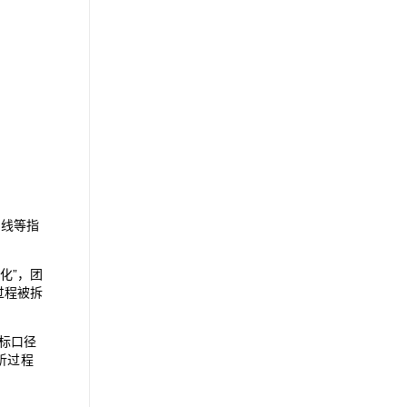
品线等指
化”，团
过程被拆
指标口径
析过程