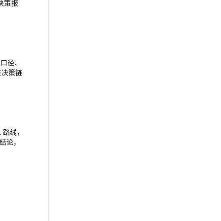
 决策报
标口径、
整决策链
L 路线，
结论，