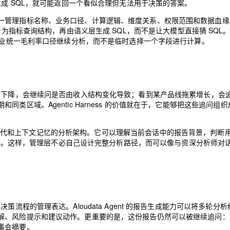
生成 SQL，就可能返回一个看似合理但无法用于决策的答案。
一管理指标名称、业务口径、计算逻辑、维度关系、权限范围和数据血缘
语言先被解析为指标查询结构，再由语义层生成 SQL，而不是让大模型直接猜 SQL
于企业统一毛利率口径继续分析，而不是临时选择一个字段进行计算。
润下降，会继续问是否由收入结构变化导致；看到某产品线拖累增长，会
区域。Agentic Harness 的价值就在于，它能够把这些追问组
支持多步规划、自主迭代和上下文记忆的分析架构。它可以理解当前会话中的报告背景，判
 执行。这样，管理层不必自己设计完整分析路径，而可以像与资深分析师对
流程的管理表达。Aloudata Agent 的报告生成能力可以将多轮分
解、风险提示和建议动作。更重要的是，这份报告仍然可以被继续追问：
事会摘要。