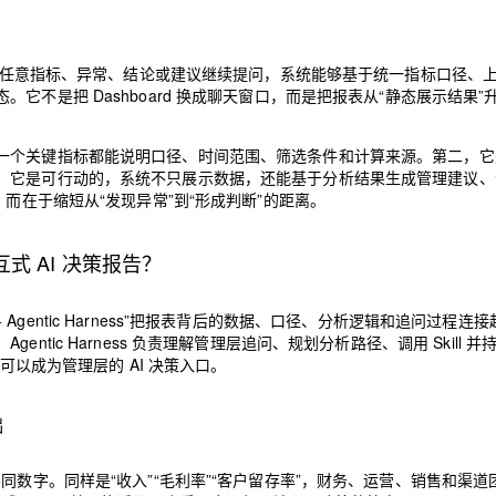
AI 应用
10分钟微调：让0.6B模型媲美235B模
多模态数据信
围绕任意指标、异常、结论或建议继续提问，系统能够基于统一指标口径、
型
依托云原生高可用架构,实现Dify私有化部署
不是把 Dashboard 换成聊天窗口，而是把报表从“静态展示结果”
用1%尺寸在特定领域达到大模型90%以上效果
一个 AI 助手
超强辅助，Bol
即刻拥有 DeepSeek-R1 满血版
在企业官网、通讯软件中为客户提供 AI 客服
一个关键指标都能说明口径、时间范围、筛选条件和计算来源。第二，它
多种方案随心选，轻松解锁专属 DeepSeek
，它是可行动的，系统不只展示数据，还能基于分析结果生成管理建议、
而在于缩短从“发现异常”到“形成判断”的距离。
为交互式 AI 决策报告？
 + Agentic Harness”把报表背后的数据、口径、分析逻辑和追问过程连
ic Harness 负责理解管理层追问、规划分析路径、调用 Skill 并
可以成为管理层的 AI 决策入口。
础
同数字。同样是“收入”“毛利率”“客户留存率”，财务、运营、销售和渠道