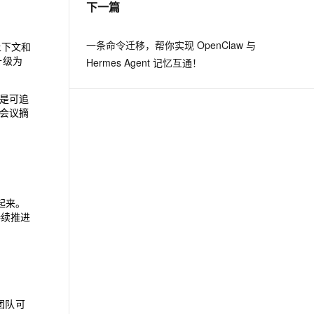
下一篇
息提取
与 AI 智能体进行实时音视频通话
一条命令迁移，帮你实现 OpenClaw 与
上下文和
从文本、图片、视频中提取结构化的属性信息
构建支持视频理解的 AI 音视频实时通话应用
升级为
Hermes Agent 记忆互通！
t.diy 一步搞定创意建站
构建大模型应用的安全防护体系
通过自然语言交互简化开发流程,全栈开发支持
通过阿里云安全产品对 AI 应用进行安全防护
是可追
会议摘
接起来。
持续推进
团队可