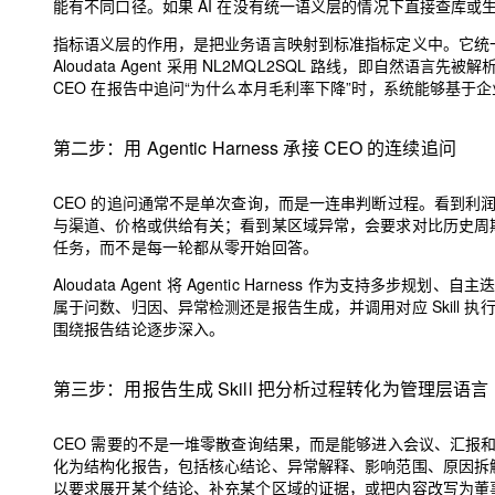
能有不同口径。如果 AI 在没有统一语义层的情况下直接查库或
指标语义层的作用，是把业务语言映射到标准指标定义中。它统
Aloudata Agent 采用 NL2MQL2SQL 路线，即自然
CEO 在报告中追问“为什么本月毛利率下降”时，系统能够基
第二步：用 Agentic Harness 承接 CEO 的连续追问
CEO 的追问通常不是单次查询，而是一连串判断过程。看到利
与渠道、价格或供给有关；看到某区域异常，会要求对比历史周期和同类
任务，而不是每一轮都从零开始回答。
Aloudata Agent 将 Agentic Harness 作为
属于问数、归因、异常检测还是报告生成，并调用对应 Skill
围绕报告结论逐步深入。
第三步：用报告生成 Skill 把分析过程转化为管理层语言
CEO 需要的不是一堆零散查询结果，而是能够进入会议、汇报和决策
化为结构化报告，包括核心结论、异常解释、影响范围、原因拆
以要求展开某个结论、补充某个区域的证据，或把内容改写为董