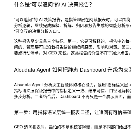
大模型解决方案
什么是“可以追问”的 AI 决策报告？
迁移与运维管理
快速部署 Dify，高效搭建 
“可以追问”的 AI 决策报告，是指管理层在阅读报表时，可以
专有云
分析逻辑，继续完成解释、拆解、归因和报告生成的智能分析形态。它
“可交互的决策分析入口”。
10 分钟在聊天系统中增加
这种报告至少具备三个特征。第一，它是可解释的，报告中的每
问的，管理层可以沿着报告结论继续问原因、影响和对策。第三
要或行动清单。对 CEO 来说，这类报告的价值不在于减少点击，
Aloudata Agent 如何把静态 Dashboard 升级
Aloudata Agent 分析决策智能体的核心能力，是用“指标语义层
指标语义层保证报告中的指标定义一致、结果可信、口径可解释；Agent
多步分析。二者结合后，Dashboard 不再只是一个展示页面，而
第一步：用指标语义层统一报表口径，让追问有可信基
CEO 追问报表时，最怕的不是系统答得慢，而是不同部门给出不