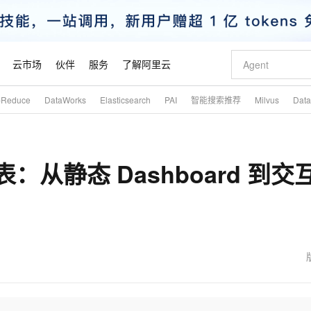
云市场
伙伴
服务
了解阿里云
pReduce
DataWorks
Elasticsearch
PAI
智能搜索推荐
Milvus
Dat
AI 特惠
数据与 API
成为产品伙伴
企业增值服务
最佳实践
价格计算器
AI 场景体
基础软件
产品伙伴合
阿里云认证
市场活动
配置报价
大模型
自助选配和估算价格
新方式
睿译宝，AI翻译排版一步到位
智启 AI 普惠权益
产品生态集成认证中心
企业支持计划
云上春晚
域名与网站
千问官方 MaaS 平台，为开发者和 Agent 而生，新用户赠送 1 亿 + tokens 额度
Qwen Aud
AI Coding
阿里云Maa
2026 阿里云
云服务器 E
为企业打
数据集
Windows
大模型认证
模型
NEW
NEW
：从静态 Dashboard 到交
交付可用成果
值低价云产品抢先购
上传文档即自动完成翻译和格式还原
至高享 1亿+免费 tokens，加速 Al 应用落地
提供智能易用的域名与建站服务
智能编程，一键
安全可靠、
产品生态伙伴
专家技术服务
云上奥运之旅
弹性计算合作
阿里云中企出
手机三要素
宝塔 Linux
全部认证
价格优势
有专属领域专家
GLM-5.2：长任务时代开源旗舰模型
阿里云 OPC 创新助力计划
千问大模型
即刻拥有 DeepS
AI 电商营销
对象存储 O
大模型
产品生态伙伴工作台
企业增值服务台
云栖战略参考
云存储合作计
云栖大会
身份实名认证
CentOS
训练营
推动算力普惠，释放技术红利
最高返9万
多领域专家智能体,一键组建 AI 虚拟交付团队
快速构建应用程序和网站，即刻迈出上云第一步
至高百万元 Token 补贴，加速一人公司成长
多元化、高性能、安全可靠的大模型服务
真正可用的 1M 上下文,一次完成代码全链路开发
轻松解锁专属 Dee
从图文生成到
云上的中国
数据库合作计
活动全景
短信
Docker
图片和
站式影视创作平台
Hermes Agent，打造自进化智能体
Token Plan 模型订阅计划
数字证书管理服务（原SSL证书）
5 分钟轻松部署
AI 广告创作
无影云电脑
企业成长
NEW
信息公告
看见新力量
云网络合作计
OCR 文字识别
JAVA
证享300元代金券
可视化编排打通从文字构思到成片全链路闭环
全托管，含MySQL、PostgreSQL、SQL Server、MariaDB多引擎
自主进化，持久记忆，越用越聪明
Qwen3.8-Max 首发尝鲜，限时加量 10 倍，夜间低至2折
实现全站HTTPS，呈现可信的WEB访问
图文、视频一
随时随地安
魔搭 Mode
Kimi-K3
HappyHors
NEW
loud
服务实践
官网公告
金融模力时刻
Salesforce O
版
发票查验
全能环境
Claude Code + GStack 打造工程团队
千问办公，限时限量积分加倍
Qoder
低代码高效构
AI 建站
短信服务
型
NEW
作计划
Kimi 最新旗舰模型，长程编程与推理利器
让文字生成流
计划
创新中心
魔搭 ModelSc
健康状态
理服务
让AI从“聊天伙伴”进化为能干活的“数字员工”
安装技能 GStack，拥有专属 AI 工程团队
你的AI工作搭子，覆盖日常办公高频场景
面向真实软件的智能体编程平台
0 代码专业建
客户案例
天气预报查询
操作系统
态合作计划