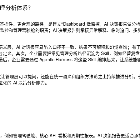
型管理分析体系？
问答插件。更合理的路径，是建立“Dashboard 做监控，AI 决策报告做分
经营监控和管理驾驶舱的职责；AI 决策报告则承接异常解释、临时追问、多
义层，AI 对话很容易陷入口径不一致、结果不可解释和幻觉查询；有
务定义。其次，企业需要把常见管理分析路径沉淀为 Skill，例如经营复
要通过 Agentic Harness 将这些 Skill 编排起来，让系统能
值：它不仅让管理层可以提问，还能在统一语义和组织方法论之上持续推进分析。
的 AI 决策分析能力。
控，例如管理驾驶舱、核心 KPI 看板和周期性报表。AI 决策报告更适合