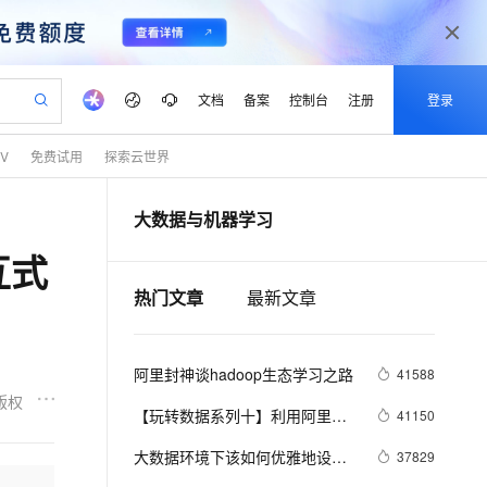
文档
备案
控制台
注册
登录
aV
免费试用
探索云世界
验
作计划
器
AI 活动
专业服务
服务伙伴合作计划
开发者社区
加入我们
产品动态
服务平台百炼
阿里云 OPC 创新助力计划
大数据与机器学习
一站式生成采购清单，支持单品或批量购买
io：打造专属 AI 语音助手
S产品伙伴计划（繁花）
峰会
CS
造的大模型服务与应用开发平台
一句话生成原生可编辑精美 PPT 文稿
AI 生产力先锋
Al MaaS 服务伙伴赋能合作
域名
博文
Careers
至高可申请百万元
Qwen3.8-Max 模型上线
互式
开启高性价比 AI 编程新体验
弹性可伸缩的云计算服务
Qwen-Audio-3.0-Realtime 端到端实时语音角色扮演
输入一句话想法, 轻松生成专业的 PPT
先锋实践拓展 AI 生产力的边界
Token 补贴，五大权
计划
海大会
伙伴信用分合作计划
商标
问答
社会招聘
热门文章
最新文章
益加速 OPC 成功
eek-V4-Pro
SS
一键部署幻兽帕鲁游戏服务器
飞天发布时刻
HOT
Open Search 向量检索版支
划
备案
电子书
校园招聘
pSeek-V4-Pro
视频创作，一键激活电商全链路生产力
稳定、安全、高性价比、高性能的云存储服务
一键购买专属联机服务器，轻松开启游戏
所见，即是所愿
持视频检索 Pipeline 功能
更多支持
划
公司注册
镜像站
视频生成
语音识别与合成
专属 QwenPaw
漫剧工坊：一站式动画创作平台
AI 实训营
HOT
应用身份服务 (IDaaS)
阿里封神谈hadoop生态学习之路
41588
合作伙伴培训与认证
划
上云迁移
站生成，高效打造优质广告素材
全接入的云上超级电脑
从聊天伙伴进化为能主动干活的本地数字员工
快速生产连贯的高质量长漫剧
从基础到进阶，Agent 创客手把手教你
OpenClaw 管理能力上线
版权
lScope
我要反馈
e-1.1-T2V
Qwen3-TTS-Flash
【玩转数据系列十】利用阿里云
41150
查询合作伙伴
n Alibaba Cloud ISV 合作
代维服务
建企业门户网站
10 分钟搭建微信、支付宝小程序
MaxCompute MaxFrame 提
机器学习在深度学习框架下实现
畅细腻的高质量视频
离线语音合成大模型，多语言方言自适应，低延迟高稳定
创新加速
ope
大数据环境下该如何优雅地设计
登录合作伙伴管理后台
我要建议
37829
站，无忧落地极速上线
以可视化方式快速构建移动和 PC 门户网站
国内短信简单易用，安全可靠，秒级触达，全球覆盖200+国家和地区。
高效部署网站，快速应用到小程序
供自动弹性内存功能
智能图片分类
数据分层