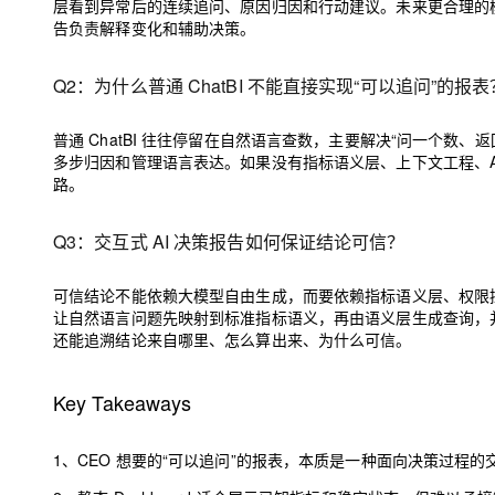
层看到异常后的连续追问、原因归因和行动建议。未来更合理的模式不是 A
告负责解释变化和辅助决策。
Q2：为什么普通 ChatBI 不能直接实现“可以追问”的报表
普通 ChatBI 往往停留在自然语言查数，主要解决“问一个数
多步归因和管理语言表达。如果没有指标语义层、上下文工程、Agentic
路。
Q3：交互式 AI 决策报告如何保证结论可信？
可信结论不能依赖大模型自由生成，而要依赖指标语义层、权限控制、数据
让自然语言问题先映射到标准指标语义，再由语义层生成查询，
还能追溯结论来自哪里、怎么算出来、为什么可信。
Key Takeaways
1、CEO 想要的“可以追问”的报表，本质是一种面向决策过程的交互式