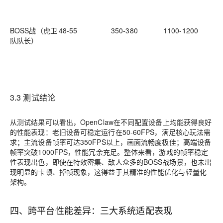
定
冗
BOSS战（虎卫
48-55
350-380
1100-1200
特
队队长）
运
旧
降
可
3.3 测试结论
从测试结果可以看出，OpenClaw在不同配置设备上均能获得良好
的性能表现：老旧设备可稳定运行在50-60FPS，满足核心玩法需
求；主流设备帧率可达350FPS以上，画面流畅度极佳；高端设备
帧率突破1000FPS，性能冗余充足。整体来看，游戏的帧率稳定
性表现出色，即使在特效密集、敌人众多的BOSS战场景，也未出
现明显的卡顿、掉帧现象，这得益于其精准的性能优化与轻量化
架构。
四、跨平台性能差异：三大系统适配表现