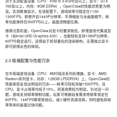
对于主流配置设备（CPU：Intel i5 3.4GHz及以上，显卡：GTX
760及以上，内存：8GB DDR4），OpenClaw的性能优势更为明
显。实测数据显示，在该配置下，游戏帧率可稳定在1100-
1300FPS，即使开启1440P分辨率、平滑缩放与全画面细节，帧
率也能保持在300FPS以上，画面流畅度拉满。
值得注意的是，OpenClaw对显卡的要求极低，即使是现代集成显
卡（如Intel UHD Graphics 630），也能轻松支持1080P分辨率、
60FPS稳定运行，这得益于其轻量化的渲染架构，无需独立显卡
即可获得出色的体验。
2.3 极端配置与性能冗余
在中高端游戏设备（CPU：AMD锐龙系列处理器，显卡：AMD
Radeon系列显卡，内存：128GB LPDDR5X）上，OpenClaw的
性能表现呈现出明显的冗余——帧率可轻松突破1500FPS，且
CPU、显卡占用率均低于10%，资源浪费较为明显。针对这一问
题，游戏支持帧率限制功能，玩家可根据自身需求将帧率锁定在
60FPS、144FPS等常用档位，减少硬件资源消耗，同时避免高帧
率带来的画面过快问题。