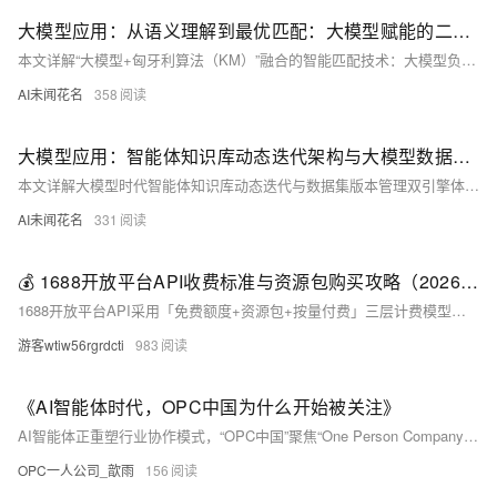
大模型应用：从语义理解到最优匹配：大模型赋能的二分图匈牙利算法全解析.93
本文详解“大模型+匈牙利算法（KM）”融合的智能匹配技术：大模型负责语义理解与对齐，将非结构化文本（如岗位描述、简历）转化为0–100分量化权重；KM算法在此基础上求解带权二分图的全局最优匹配。该方案突破人工规则局限，实现精准、自适应、跨场景的智能配对，广泛适用于人岗匹配、题库组卷、客服问答等核心业务。
AI未闻花名
358
大模型应用：智能体知识库动态迭代架构与大模型数据集全链路版本管理实战.135
本文详解大模型时代智能体知识库动态迭代与数据集版本管理双引擎体系：前者实现知识实时增量更新、自动清洗与冷热分层，保障RAG时效性；后者依托DVC+Git、数据指纹与分支快照，确保训练数据可追溯、可回滚、合规稳定。二者协同构建“知识更新→样本沉淀→模型优化”闭环，兼顾实时性、准确性与工程可靠性。
AI未闻花名
331
💰 1688开放平台API收费标准与资源包购买攻略（2026最新版）
1688开放平台API采用「免费额度+资源包+按量付费」三层计费模型：基础接口（商品/订单/物流）免费但限QPS；高频或实时库存、分销等需购年费资源包；超量部分按次计费（约0.001元/次）。合理配置可零成本支撑中小B2B系统。
游客wtiw56rgrdcti
983
《AI智能体时代，OPC中国为什么开始被关注》
AI智能体正重塑行业协作模式，“OPC中国”聚焦“One Person Company”理念，探索AI时代下轻量化组织、个人能力放大与新型职业教育。它倡导以AI Agent、工作流自动化和多智能体协同为核心，培养个体驾驭复杂任务的新能力。（239字）
OPC一人公司_歆雨
156