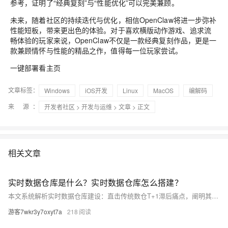
参考，证明了“经典复刻”与“性能优化”可以完美兼顾。
未来，随着社区的持续迭代与优化，相信OpenClaw将进一步弥补
性能短板，带来更出色的体验。对于喜欢横版动作游戏、追求流
畅体验的玩家来说，OpenClaw不仅是一款经典复刻作品，更是一
款兼顾情怀与性能的精品之作，值得每一位玩家尝试。
一键部署看主页
文章标签：
Windows
iOS开发
Linux
MacOS
编解码
来 源：
开发者社区
>
开发与运维
>
文章
> 正文
相关文章
实时数据仓库是什么？实时数据仓库怎么搭建？
本文系统解析实时数据仓库建设：直击传统数仓T+1滞后痛点，阐明其秒级采集、流批一体、冷热分层、毫秒查询四大特征；结合电商大促、千人千面、实时风控等场景说明价值；并拆解业务选型、数据接入、清洗建模、质量治理到应用落地的六步实战路径。
游客7wkr3y7oxyt7a
218