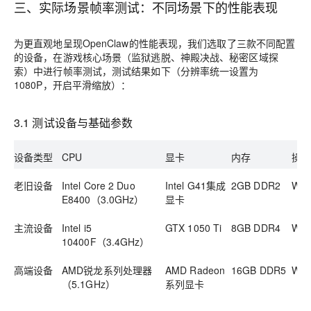
三、实际场景帧率测试：不同场景下的性能表现
为更直观地呈现OpenClaw的性能表现，我们选取了三款不同配置
的设备，在游戏核心场景（监狱逃脱、神殿决战、秘密区域探
索）中进行帧率测试，测试结果如下（分辨率统一设置为
1080P，开启平滑缩放）：
3.1 测试设备与基础参数
设备类型
CPU
显卡
内存
操
老旧设备
Intel Core 2 Duo
Intel G41集成
2GB DDR2
Win
E8400（3.0GHz）
显卡
主流设备
Intel i5
GTX 1050 Ti
8GB DDR4
Win
10400F（3.4GHz）
高端设备
AMD锐龙系列处理器
AMD Radeon
16GB DDR5
Win
（5.1GHz）
系列显卡