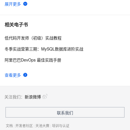
tailwindcss使用教程
4
6
我的博客即将入驻“云栖社区”，诚邀技术同仁一同入
702
7
相关电子书
驻。
低代码开发师（初级）实战教程
思科路由器的密码恢复
714
8
冬季实战营第三期：MySQL数据库进阶实战
有一种忙，叫做很有希望
665
9
阿里巴巴DevOps 最佳实践手册
深度优先搜索的图文介绍
703
10
查看更多
关注我们：
新浪微博
联系我们
文档
|
开发者社区
|
天池大赛
|
培训与认证