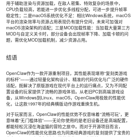
用于辅助渲染与资源加载，在敌人密集、特效复杂的场景中，
CPU负载较高，若能进一步优化多线程分配，可进一步提升帧率
稳定性；二是macOS系统优化不足：相比Windows系统，macOS
平台的渲染效率与资源占用表现仍有提升空间，未来可加强对
macOS渲染架构的适配；三是MOD加载性能：当加载大量第三方
MOD与自定义关卡时，部分设备会出现帧率下降、加载卡顿的问
题，需优化MOD加载机制，减少资源占用。
结语
OpenClaw作为一款开源重制项目，其性能表现堪称“复刻类游戏
的标杆”——通过轻量化架构设计、精准的代码优化与广泛的硬件
适配，既解决了原版游戏在现代平台上的运行痛点，又为不同配
置设备的玩家提供了流畅的游戏体验。从老旧PC到高端游戏设
备，从Windows到Linux、macOS，OpenClaw用极致的性能优
化，让这款1997年的经典横版动作游戏重焕生机。
对于玩家而言，OpenClaw的性能优势不仅意味着“流畅可玩”，更
意味着“无门槛体验”——无论你使用的是老旧设备还是高端配置，
都能轻松沉浸在海盗猫的冒险之旅中。而对于开源项目而言，
OpenClaw的性能优化思路也为同类经典游戏的复刻提供了宝贵的