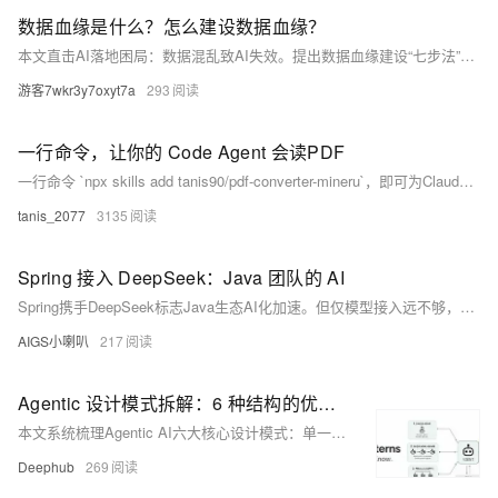
数据血缘是什么？怎么建设数据血缘？
本文直击AI落地困局：数据混乱致AI失效。提出数据血缘建设“七步法”——从目标聚焦、范围圈定、架构设计，到采集实施、知识构建、可视化应用及长效运营，强调小切口启动、业务驱动、人机协同，助力企业夯实AI根基。
游客7wkr3y7oxyt7a
293
一行命令，让你的 Code Agent 会读PDF
一行命令 `npx skills add tanis90/pdf-converter-mineru`，即可为Claude Code、Cursor等主流Code Agent注入PDF阅读能力。基于上海AI Lab开源的MinerU引擎，支持扫描件OCR、表格/公式识别、中英混排，自动选择快读或高精模式，开箱即用，无需部署MCP服务。（239字）
tanis_2077
3135
Spring 接入 DeepSeek：Java 团队的 AI
Spring携手DeepSeek标志Java生态AI化加速。但仅模型接入远不够，企业亟需一体化AI框架。向量空间JBoltAI应运而生：深度兼容Spring，支持DeepSeek等多模型，内置RAG、Agent编排、私有知识库等能力，助力Java团队高效落地企业级AI应用。（239字）
AIGS小喇叭
217
Agentic 设计模式拆解：6 种结构的优缺点与应用场景
本文系统梳理Agentic AI六大核心设计模式：单一、顺序、并行智能体，循环评审，协调者与子智能体，以及作为工具的子智能体。聚焦智能体、用户、模型与工具间的结构化交互，提炼可复用的工程骨架，助力规模化落地。
Deephub
269