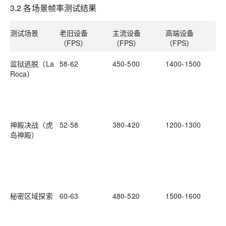
3.2 各场景帧率测试结果
测试场景
老旧设备
主流设备
高端设备
性
（FPS）
（FPS）
（FPS）
监狱逃脱（La
58-62
450-500
1400-1500
场
Roca）
单
少
能
无
神殿决战（虎
52-58
380-420
1200-1300
场
岛神殿）
岩
密
备
动
操
秘密区域探索
60-63
480-520
1500-1600
场
少
人