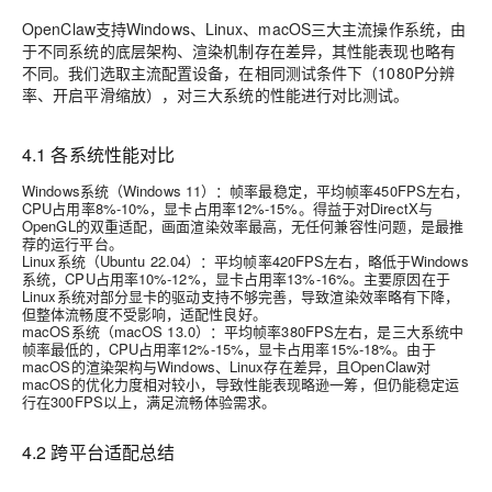
OpenClaw支持Windows、Linux、macOS三大主流操作系统，由
于不同系统的底层架构、渲染机制存在差异，其性能表现也略有
不同。我们选取主流配置设备，在相同测试条件下（1080P分辨
率、开启平滑缩放），对三大系统的性能进行对比测试。
4.1 各系统性能对比
Windows系统（Windows 11）：帧率最稳定，平均帧率450FPS左右，
CPU占用率8%-10%，显卡占用率12%-15%。得益于对DirectX与
OpenGL的双重适配，画面渲染效率最高，无任何兼容性问题，是最推
荐的运行平台。
Linux系统（Ubuntu 22.04）：平均帧率420FPS左右，略低于Windows
系统，CPU占用率10%-12%，显卡占用率13%-16%。主要原因在于
Linux系统对部分显卡的驱动支持不够完善，导致渲染效率略有下降，
但整体流畅度不受影响，适配性良好。
macOS系统（macOS 13.0）：平均帧率380FPS左右，是三大系统中
帧率最低的，CPU占用率12%-15%，显卡占用率15%-18%。由于
macOS的渲染架构与Windows、Linux存在差异，且OpenClaw对
macOS的优化力度相对较小，导致性能表现略逊一筹，但仍能稳定运
行在300FPS以上，满足流畅体验需求。
4.2 跨平台适配总结