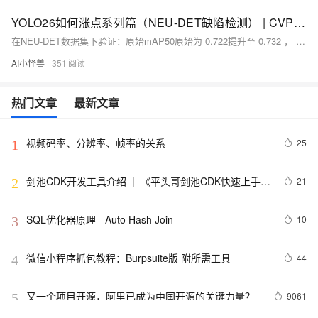
YOLO26如何涨点系列篇（NEU-DET缺陷检测） | CVPR2026 DEGConv方向引导边缘门控，破解细长裂缝检测难题 ，实现涨点
在NEU-DET数据集下验证：原始mAP50原始为 0.722提升至 0.732 ， R 原始为 0.643 提升至 0.682 ， mAP50-95原始为0.407提升至0.413
AI小怪兽
351
热门文章
最新文章
视频码率、分辨率、帧率的关系
25
1
剑池CDK开发工具介绍  |  《平头哥剑池CDK快速上手指
21
2
南》第一章
SQL优化器原理 - Auto Hash Join
10
3
微信小程序抓包教程：Burpsuite版 附所需工具
44
4
又一个项目开源，阿里已成为中国开源的关键力量？
9061
5