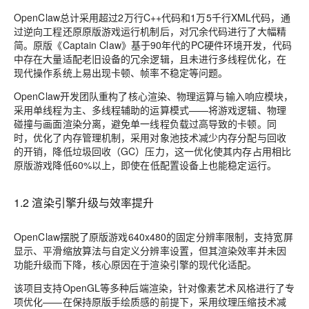
OpenClaw总计采用超过2万行C++代码和1万5千行XML代码，通
过逆向工程还原原版游戏运行机制后，对冗余代码进行了大幅精
简。原版《Captain Claw》基于90年代的PC硬件环境开发，代码
中存在大量适配老旧设备的冗余逻辑，且未进行多线程优化，在
现代操作系统上易出现卡顿、帧率不稳定等问题。
OpenClaw开发团队重构了核心渲染、物理运算与输入响应模块，
采用单线程为主、多线程辅助的运算模式——将游戏逻辑、物理
碰撞与画面渲染分离，避免单一线程负载过高导致的卡顿。同
时，优化了内存管理机制，采用对象池技术减少内存分配与回收
的开销，降低垃圾回收（GC）压力，这一优化使其内存占用相比
原版游戏降低60%以上，即使在低配置设备上也能稳定运行。
1.2 渲染引擎升级与效率提升
OpenClaw摆脱了原版游戏640x480的固定分辨率限制，支持宽屏
显示、平滑缩放算法与自定义分辨率设置，但其渲染效率并未因
功能升级而下降，核心原因在于渲染引擎的现代化适配。
该项目支持OpenGL等多种后端渲染，针对像素艺术风格进行了专
项优化——在保持原版手绘质感的前提下，采用纹理压缩技术减