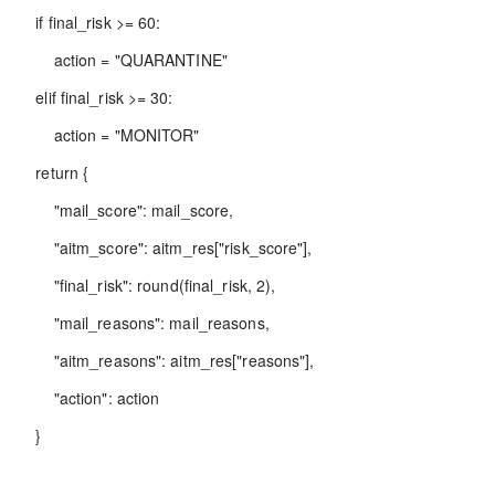
if final_risk >= 60:
action = "QUARANTINE"
elif final_risk >= 30:
action = "MONITOR"
return {
"mail_score": mail_score,
"aitm_score": aitm_res["risk_score"],
"final_risk": round(final_risk, 2),
"mail_reasons": mail_reasons,
"aitm_reasons": aitm_res["reasons"],
"action": action
}