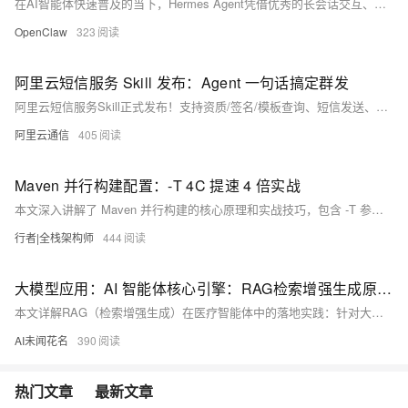
在AI智能体快速普及的当下，Hermes Agent凭借优秀的长会话交互、复杂任务拆解、深度逻辑推理能力，成为个人办公、学习辅助、项目协作、智能问答场景中备受青睐的开源AI应用。和传统对话工具不同，Hermes Agent主打多轮连续对话、上下文强记忆、复杂指令分步执行，能够承接逻辑链条长、步骤繁琐的工作任务，搭配主流大模型使用后，可极大提升日常工作与学习效率。
OpenClaw
323
阿里云短信服务 Skill 发布：Agent 一句话搞定群发
阿里云短信服务Skill正式发布！支持资质/签名/模板查询、短信发送、记录查询及数据统计，运营人员通过自然语言即可在AI Agent中完成全流程操作，无需技术背景，告别繁琐控制台操作，提升通知与营销短信执行效率。
阿里云通信
405
Maven 并行构建配置：-T 4C 提速 4 倍实战
本文深入讲解了 Maven 并行构建的核心原理和实战技巧，包含 -T 参数详解、模块并行化改造、性能监控与分析等企业级最佳实践。通过真实案例展示了如何将多模块项目的构建时间从 45 分钟缩短到 11 分钟（提升 4.1 倍），提供完整的性能测试脚本和优化检查清单。掌握这些技能，你将能够充分利用多核 CPU 加速 Maven 构建。适合 Java 开发者、架构师、DevOps 工程师阅读。
行者|全栈架构师
444
大模型应用：AI 智能体核心引擎：RAG检索增强生成原理与医疗场景深度落地.126
本文详解RAG（检索增强生成）在医疗智能体中的落地实践：针对大模型知识过时、幻觉、专业性不足三大痛点，基于Qwen本地大模型、MiniLM嵌入、FAISS向量库与LangChain框架，实现全流程可追溯、全本地化、无幻觉的精准问答。含环境配置、适配器封装、知识库构建及调试分析。
AI未闻花名
390
热门文章
最新文章