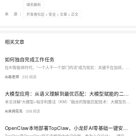
域名解析
来 源：
开发者社区
>
安全
>
文章
> 正文
相关文章
如何独自完成工作任务
在AI智能体时代，“一个人干一个部门的活”成为现实：关键不在加班，而在任务拆解、工具协同与流程复用。善用大模型、AI工具与自动化工作流，将重复劳动交给智能体，人专注判断、创意与交付。本质是构建“人+AI+系统”的高效协同范式。
AI易老师
235
大模型应用：从语义理解到最优匹配：大模型赋能的二分图匈牙利算法全解析.93
本文详解“大模型+匈牙利算法（KM）”融合的智能匹配技术：大模型负责语义理解与对齐，将非结构化文本（如岗位描述、简历）转化为0–100分量化权重；KM算法在此基础上求解带权二分图的全局最优匹配。该方案突破人工规则局限，实现精准、自适应、跨场景的智能配对，广泛适用于人岗匹配、题库组卷、客服问答等核心业务。
AI未闻花名
358
OpenClaw本地部署TopClaw，小龙虾AI零基础一键安装指南
TopClaw是OpenClaw官方内核的中文汉化版，专为小白设计：一键安装、零代码、免配置，支持Win/Mac全平台。内置模型下载器、本地离线运行、数据不出设备，隐私安全有保障。三分钟即可部署满血AI助手，写稿、翻译、编程轻松搞定。