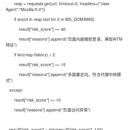
resp = requests.get(url, timeout=5, headers={"User-
Agent":"Mozilla/5.0"})
if any(d in resp.text for d in MS_DOMAINS):
result["risk_score"] += 40
result["reasons"].append("页面内嵌微软登录，典型AiTM
特征")
if len(resp.history) > 2:
result["risk_score"] += 15
result["reasons"].append("多跳重定向，符合代理中转模
式")
except:
result["risk_score"] += 10
result["reasons"].append("页面访问异常")
result["risk_score"] = min(result["risk_score"], 100)