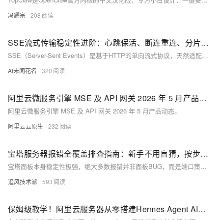
冯耀宗
208
SSE流式传输稳定性进阶：心跳保活、断连重连、分片处理与双端容错实战.162
SSE（Server-Sent Events）是基于HTTP的单向流式协议，天然适配大模型逐字输出场景。具备轻量、兼容性好、自动重连、低内存占用等优势，相比WebSocket更契合服务端单向推送需求，是AI应用流式响应的理想选择。
AI未闻花名
320
阿里云微服务引擎 MSE 及 API 网关 2026 年 5 月产品动态
阿里云微服务引擎 MSE 及 API 网关 2026 年 5 月产品动态。
阿里云云原生
232
宝塔服务器报错全覆盖排查指南：新手不用盲猜，按步骤快速修复网站/面板故障
宝塔面板本身稳定性极强，绝大多数报错并非面板BUG，而是端口策略、系统资源、网站代码、权限配置四类问题。 运维排查核心思想：先外网，后内网；先系统，后服务；先日志，后重装。遇到报错不要慌乱，按照本文流程一步步定位，无需专业运维功底，也能独立
追风技术派
593
保姆级教学！阿里云服务器从零搭建Hermes Agent AI智能体配置Token Plan流程