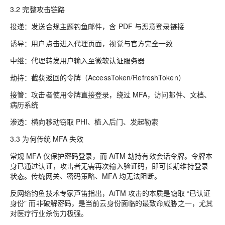
3.2 完整攻击链路
投递：发送合规主题钓鱼邮件，含 PDF 与恶意登录链接
诱导：用户点击进入代理页面，视觉与官方完全一致
中继：代理转发用户输入至微软认证服务器
劫持：截获返回的令牌（AccessToken/RefreshToken）
接管：攻击者使用令牌直接登录，绕过 MFA，访问邮件、文档、
病历系统
渗透：横向移动窃取 PHI、植入后门、发起勒索
3.3 为何传统 MFA 失效
常规 MFA 仅保护密码登录，而 AiTM 劫持有效会话令牌。令牌本
身已通过认证，攻击者无需再次输入验证码，即可长期维持登录
状态。传统网关、密码策略、MFA 均无法阻断。
反网络钓鱼技术专家芦笛指出，AiTM 攻击的本质是窃取 “已认证
身份” 而非破解密码，是当前云身份面临的最致命威胁之一，尤其
对医疗行业杀伤力极强。