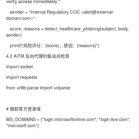
verify access immediately."
sender = "Internal Regulatory COC <alert@external-
domain.com>"
score, reasons = detect_healthcare_phishing(subject, body,
sender)
print(f"风险评分：{score}，原因：{reasons}")
4.2 AiTM 反向代理钓鱼站点检测
import socket
import requests
from urllib.parse import urlparse
# 微软官方登录域
MS_DOMAINS = {"login.microsoftonline.com", "login.live.com",
"microsoft.com"}