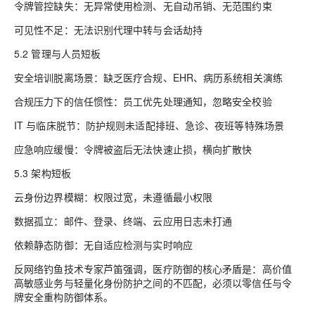
令牌管控缺失：无异常使用检测、无自动吊销、无范围约束
可见性不足：无法识别代理中转与会话劫持
5.2 管理与人员短板
安全培训脱离场景：缺乏医疗合规、EHR、病历系统相关演练
合规压力下的信任惯性：员工优先处理通知，忽略安全校验
IT 与临床脱节：防护规则未适配排班、急诊、夜班等特殊场景
应急响应缓慢：令牌被盗后无法快速止损，横向扩散快
5.3 架构短板
云身份边界模糊：权限过宽，未遵循最小权限
数据孤立：邮件、登录、终端、云应用日志未打通
依赖静态防御：无自适应检测与实时响应
反网络钓鱼技术专家芦笛强调，医疗防御的核心矛盾是：高价值
高敏感业务与轻量化身份防护之间的不匹配，必须以零信任与令
牌安全重构防御体系。