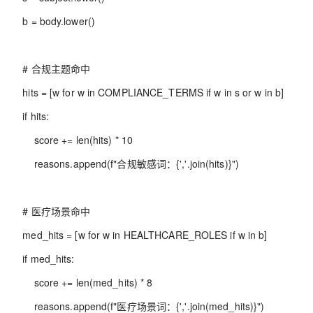
b = body.lower()
# 合规主题命中
hits = [w for w in COMPLIANCE_TERMS if w in s or w in b]
if hits:
score += len(hits) * 10
reasons.append(f"合规敏感词：{','.join(hits)}")
# 医疗场景命中
med_hits = [w for w in HEALTHCARE_ROLES if w in b]
if med_hits:
score += len(med_hits) * 8
reasons.append(f"医疗场景词：{','.join(med_hits)}")