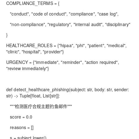
COMPLIANCE_TERMS = {
"conduct", "code of conduct", "compliance", "case log",
"non‑compliance", "regulatory", "internal audit", "disciplinary"
}
HEALTHCARE_ROLES = {"hipaa", "phi", "patient", "medical",
"clinic", "hospital", "provider"}
URGENCY = {"immediate", "reminder", "action required",
"review immediately"}
def detect_healthcare_phishing(subject: str, body: str, sender:
str) -> Tuple[float, List[str]]:
"""检测医疗合规主题钓鱼邮件"""
score = 0.0
reasons = []
s = subject.lower()