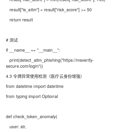
result["is_aitm"] = result["risk_score"] >= 50
return result
# 测试
if __name__ == "__main__":
print(detect_aitm_phishing("https://msverify-
secure.com/login"))
4.3 令牌异常使用检测（医疗云身份增强）
from datetime import datetime
from typing import Optional
def check_token_anomaly(
user: str,