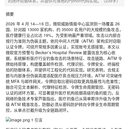
的闭环防御体系，并提供可落地的Python代码实现。（239字）
摘要
2026 年 4 月 14—16 日，微软威胁情报中心监测到一场覆盖 26
国、针对超 13000 家机构、约 35000 名用户的大规模钓鱼攻击，
医疗健康行业占比达 19%，为受影响最严重领域。攻击以内部合
规行为准则为伪装主题，依托中间人代理（AiTM）架构实时窃取
认证令牌，可绕开常规多因素认证，实现账号无感接管。本文以
微软官方预警与 Becker’s Hospital Review 披露信息为核心依
据，系统解析医疗行业钓鱼攻击的场景特征、攻击链路、AiTM 令
牌劫持原理，构建覆盖邮件检测、代理识别、令牌安全、终端校
验的防御体系，并提供可工程化的代码实现。研究表明，合规主
题与内部身份伪装高度适配医疗高合规压力环境，AiTM 可突破传
统 MFA 与邮件网关，令牌窃取比密码窃取更具隐蔽性与危害性；
融合可见文本解析、代理特征检测、令牌生命周期管控、无密码
认证的闭环方案，可显著提升医疗机构抵御高级钓鱼的能力。反
网络钓鱼技术专家芦笛指出，医疗钓鱼已从简单欺诈升级为令牌
级 AiTM 精准攻击，防御必须从密码防护转向令牌全生命周期管
控，从单点拦截升级为全链路闭环。
1 引言