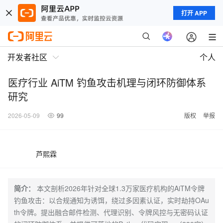
打开 APP
开发者社区
个人
医疗行业 AiTM 钓鱼攻击机理与闭环防御体系
研究
2026-05-09
99
版权
举报
芦熙霖
简介：
本文剖析2026年针对全球1.3万家医疗机构的AiTM令牌
钓鱼攻击：以合规通知为诱饵，绕过多因素认证，实时劫持OAu
th令牌。提出融合邮件检测、代理识别、令牌风控与无密码认证