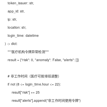
token_issuer: str,
app_id: str,
ip: str,
location: str,
login_time: datetime
) -> dict:
"""医疗机构令牌异常检测"""
result = {"risk": 0, "anomaly": False, "alerts": []}
# 非工作时间（医疗可按排班调整）
if not (8 <= login_time.hour <= 22):
result["risk"] += 25
result["alerts"].append("非工作时间使用令牌")