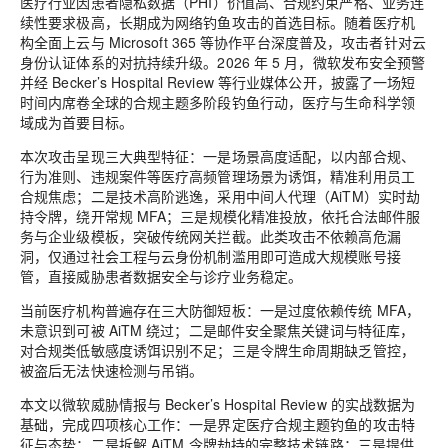
医疗行业因患者隐私数据（PHI）价值高、合规约束严格、业务连
续性要求极高，长期成为网络钓鱼攻击的首选目标。随着医疗机
构全面上云与 Microsoft 365 等协作平台深度普及，攻击者针对云
身份认证体系的对抗持续升级。2026 年 5 月，微软发布安全预警
并经 Becker’s Hospital Review 等行业媒体公开，披露了一场短
时间内席卷全球的合规主题多阶段钓鱼行动，医疗与生命科学领
域成为首要目标。
本次攻击呈现三大典型特征：一是场景高度适配，以内部合规、
行为准则、违规案件等医疗高频管理场景为诱饵，精准利用员工
合规焦虑；二是技术高阶逃逸，采用中间人代理（AiTM）实时劫
持令牌，绕开常规 MFA；三是规模化精准投放，依托合法邮件服
务与企业级模板，突破传统网关拦截。此类攻击不依赖高危漏
洞，仅通过社会工程与云身份机制滥用即可造成大规模账号接
管，直接威胁患者数据安全与诊疗业务稳定。
当前医疗机构普遍存在三大防御短板：一是过度依赖传统 MFA，
未意识到可被 AiTM 绕过；二是邮件安全聚焦关键词与特征库，
对合规类低敏感度诱饵识别不足；三是令牌生命周期缺乏管控，
被盗后无法快速检测与吊销。
本文以微软威胁情报与 Becker’s Hospital Review 的实战数据为
基础，完成四项核心工作：一是界定医疗合规主题钓鱼的攻击特
征与态势；二是拆解 AiTM 令牌劫持的完整技术链路；三是提供