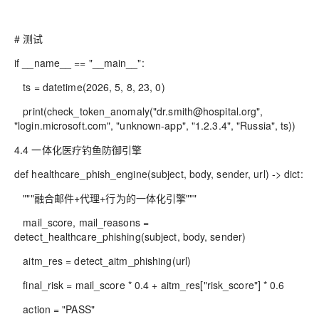
# 测试
if __name__ == "__main__":
ts = datetime(2026, 5, 8, 23, 0)
print(check_token_anomaly("dr.smith@hospital.org",
"login.microsoft.com", "unknown-app", "1.2.3.4", "Russia", ts))
4.4 一体化医疗钓鱼防御引擎
def healthcare_phish_engine(subject, body, sender, url) -> dict:
"""融合邮件+代理+行为的一体化引擎"""
mail_score, mail_reasons =
detect_healthcare_phishing(subject, body, sender)
aitm_res = detect_aitm_phishing(url)
final_risk = mail_score * 0.4 + aitm_res["risk_score"] * 0.6
action = "PASS"