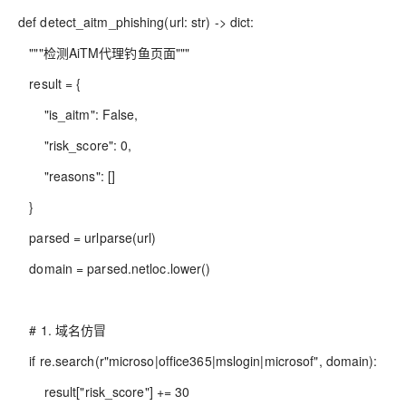
def detect_aitm_phishing(url: str) -> dict:
"""检测AiTM代理钓鱼页面"""
result = {
"is_aitm": False,
"risk_score": 0,
"reasons": []
}
parsed = urlparse(url)
domain = parsed.netloc.lower()
# 1. 域名仿冒
if re.search(r"microso|office365|mslogin|microsof", domain):
result["risk_score"] += 30