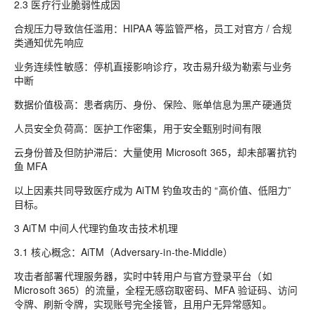
2.3 医疗行业脆弱性成因
合规压力导致信任滥用：HIPAA 等监管严格，员工对官方 / 合规
类通知优先响应
业务连续性敏感：停机直接影响诊疗，攻击易升级为勒索与业务
中断
数据价值极高：患者病历、身份、保险、账单信息为黑产硬通货
人员安全负荷高：医护工作密集，用于安全甄别时间有限
云身份普及但防护滞后：大量使用 Microsoft 365，却未部署抗钓
鱼 MFA
以上因素共同导致医疗成为 AiTM 钓鱼攻击的 “高价值、低阻力”
目标。
3 AiTM 中间人代理钓鱼攻击技术机理
3.1 核心概念：AiTM（Adversary‑in‑the‑Middle）
攻击者部署代理服务器，实时中转用户与官方登录平台（如
Microsoft 365）的流量，全程无感窃取密码、MFA 验证码、访问
令牌、刷新令牌，实现账号完全接管，且用户无异常感知。