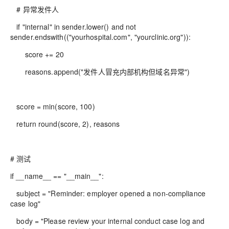
# 异常发件人
if "internal" in sender.lower() and not
sender.endswith(("yourhospital.com", "yourclinic.org")):
score += 20
reasons.append("发件人冒充内部机构但域名异常")
score = min(score, 100)
return round(score, 2), reasons
# 测试
if __name__ == "__main__":
subject = "Reminder: employer opened a non‑compliance
case log"
body = "Please review your internal conduct case log and