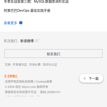
冬季实战营第三期：MySQL数据库进阶实战
AngularJS 五大特性，加快 Web 应用开发
675
9
阿里巴巴DevOps 最佳实践手册
WPF游戏开发——小鸡快跑
643
10
查看更多
关注我们：
新浪微博
联系我们
文档
|
开发者社区
|
天池大赛
|
培训与认证
下一篇
法律声明及隐私权政策
|
Cookies政策
© 2009-现在 Aliyun.com 版权所有
增值电信业务经营许可证：
浙B2-20080101
域名注册服务机构许可：
浙D3-20210002
浙公网安备 33010602009975号
浙B2-20080101-4