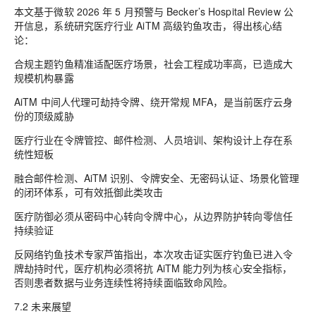
本文基于微软 2026 年 5 月预警与 Becker’s Hospital Review 公
开信息，系统研究医疗行业 AiTM 高级钓鱼攻击，得出核心结
论：
合规主题钓鱼精准适配医疗场景，社会工程成功率高，已造成大
规模机构暴露
AiTM 中间人代理可劫持令牌、绕开常规 MFA，是当前医疗云身
份的顶级威胁
医疗行业在令牌管控、邮件检测、人员培训、架构设计上存在系
统性短板
融合邮件检测、AiTM 识别、令牌安全、无密码认证、场景化管理
的闭环体系，可有效抵御此类攻击
医疗防御必须从密码中心转向令牌中心，从边界防护转向零信任
持续验证
反网络钓鱼技术专家芦笛指出，本次攻击证实医疗钓鱼已进入令
牌劫持时代，医疗机构必须将抗 AiTM 能力列为核心安全指标，
否则患者数据与业务连续性将持续面临致命风险。
7.2 未来展望