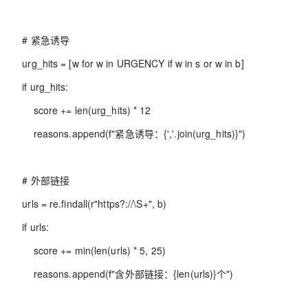
# 紧急诱导
urg_hits = [w for w in URGENCY if w in s or w in b]
if urg_hits:
score += len(urg_hits) * 12
reasons.append(f"紧急诱导：{','.join(urg_hits)}")
# 外部链接
urls = re.findall(r"https?://\S+", b)
if urls:
score += min(len(urls) * 5, 25)
reasons.append(f"含外部链接：{len(urls)}个")