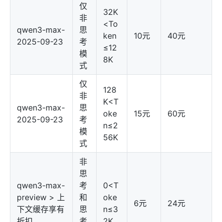
仅
32K
非
<To
qwen3-max-
思
ken
10元
40元
2025-09-23
考
≤12
模
8K
式
仅
128
非
K<T
qwen3-max-
思
oke
15元
60元
2025-09-23
考
n≤2
模
56K
式
非
思
qwen3-max-
考
0<T
preview > 上
和
oke
6元
24元
下文缓存享有
思
n≤3
折扣
考
2K