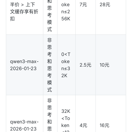
和
半价 > 上下
oke
7元
28元
思
文缓存享有折
n≤2
考
扣
56K
模
式
非
思
考
0<T
qwen3-max-
和
oke
2.5元
10元
2026-01-23
思
n≤3
考
2K
模
式
非
思
32K
考
<To
qwen3-max-
和
ken
4元
16元
2026-01-23
思