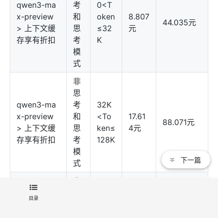
qwen3-ma
考
0<T
x-preview
和
oken
8.807
44.035元
> 上下文缓
思
≤32
元
存享有折扣
考
K
模
式
非
思
qwen3-ma
考
32K
x-preview
和
<To
17.61
88.071元
> 上下文缓
思
ken≤
4元
存享有折扣
考
128K
模
下一篇
式
非
思
128K
目录
qwen3-ma
考
<To
x-preview
和
22.01