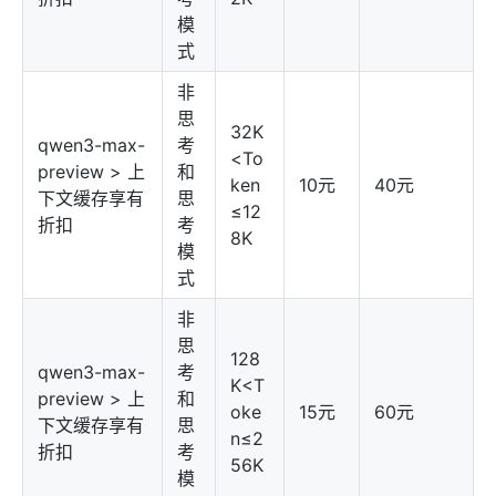
模
式
非
思
32K
qwen3-max-
考
<To
preview > 上
和
ken
10元
40元
下文缓存享有
思
≤12
折扣
考
8K
模
式
非
思
128
qwen3-max-
考
K<T
preview > 上
和
oke
15元
60元
下文缓存享有
思
n≤2
折扣
考
56K
模