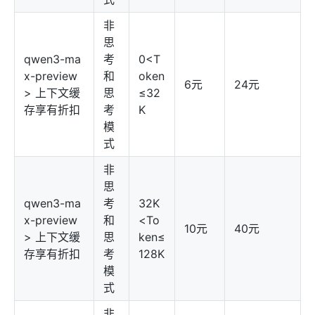
非
思
qwen3-ma
考
0<T
x-preview
和
oken
6元
24元
> 上下文缓
思
≤32
存享有折扣
考
K
模
式
非
思
qwen3-ma
考
32K
x-preview
和
<To
10元
40元
> 上下文缓
思
ken≤
存享有折扣
考
128K
模
式
非