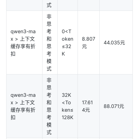
式
非
思
qwen3-ma
考
0<T
x > 上下文
和
oken
8.807
44.035元
缓存享有折
思
≤32
元
扣
考
K
模
式
非
思
qwen3-ma
考
32K
x > 上下文
和
<To
17.61
88.071元
缓存享有折
思
ken≤
4元
扣
考
128K
模
式