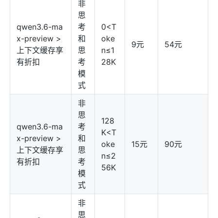
非
思
qwen3.6-ma
考
0<T
x-preview >
和
oke
9元
54元
上下文缓存享
思
n≤1
有折扣
考
28K
模
式
非
思
128
qwen3.6-ma
考
K<T
x-preview >
和
oke
15元
90元
上下文缓存享
思
n≤2
有折扣
考
56K
模
式
非
思