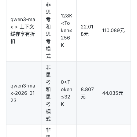
非
思
128K
qwen3-ma
考
<To
x > 上下文
和
22.01
ken≤
110.089元
缓存享有折
思
8元
256
扣
考
K
模
式
非
思
考
0<T
qwen3-ma
和
oken
8.807
x-2026-01-
44.035元
思
≤32
元
23
考
K
模
式
非