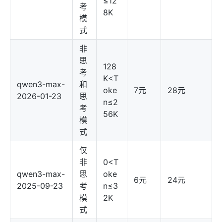
≤12
考
8K
模
式
非
思
128
考
K<T
qwen3-max-
和
oke
7元
28元
2026-01-23
思
n≤2
考
56K
模
式
仅
非
0<T
qwen3-max-
思
oke
6元
24元
2025-09-23
考
n≤3
模
2K
式