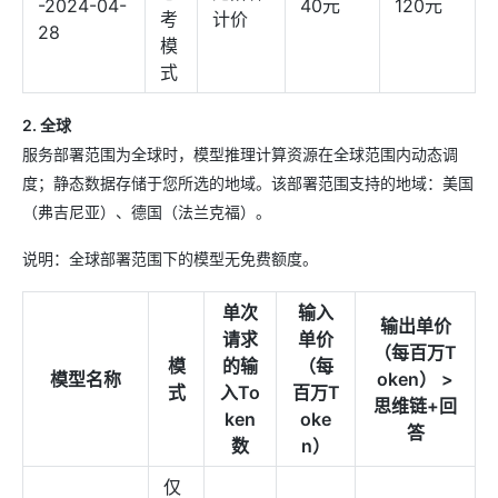
-2024-04-
40元
120元
考
计价
28
模
式
2. 全球
服务部署范围为全球时，模型推理计算资源在全球范围内动态调
度；静态数据存储于您所选的地域。该部署范围支持的地域：美国
（弗吉尼亚）、德国（法兰克福）。
说明：全球部署范围下的模型无免费额度。
单次
输入
输出单价
请求
单价
（每百万T
模
的输
（每
模型名称
oken） >
式
入To
百万T
思维链+回
ken
oke
答
数
n）
仅