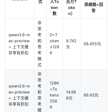
式
入To
百万T
思维链+回
ken
oke
答
数
n）
非
思
qwen3.6-m
考
0<T
ax-preview
和
oken
9.742
58.455元
> 上下文缓
思
≤128
元
存享有折扣
考
K
模
式
非
思
128K
qwen3.6-m
考
<To
ax-preview
和
14.98
ken≤
89.93元
> 上下文缓
思
8元
256
存享有折扣
考
K
模