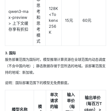
思
128K
qwen3-ma
考
<To
x-preview
和
ken≤
15元
60元
> 上下文缓
思
256
存享有折扣
考
K
模
式
3. 国际
服务部署范围为国际时，模型推理计算资源在全球范围内动态调度
（不含中国内地）；静态数据存储于您所选的地域。该部署范围支
持的地域：新加坡。
说明：国际部署范围下的模型无免费额度。
单次
输入
输出单价
请求
单价
（每百万T
模
的输
（每
模型名称
oken） >