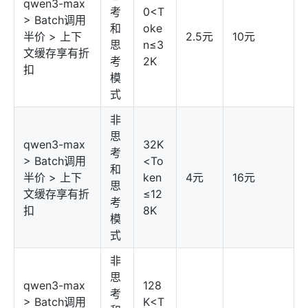
qwen3-max
考
0<T
> Batch调用
和
oke
半价 > 上下
2.5元
10元
思
n≤3
文缓存享有折
考
2K
扣
模
式
非
思
qwen3-max
32K
考
> Batch调用
<To
和
半价 > 上下
ken
4元
16元
思
文缓存享有折
≤12
考
扣
8K
模
式
非
思
qwen3-max
128
考
> Batch调用
K<T