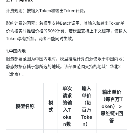
计费规则：按输入Token和输出Token计费。
影响计费的因素：若模型支持Batch调用，其输入和输出Token单
价均按实时推理价格的50%计费；若模型支持上下文缓存，仅输入
Token享有折扣。两者不能同时生效。
1.中国内地
服务部署范围为中国内地时，模型推理计算资源仅限于中国内地；
静态数据存储于您所选的地域。该部署范围支持的地域：华北2
（北京）。
单次
输入
输出单价
请求
单价
（每百万T
模
的输
（每
模型名称
oken） >
式
入T
百万
思维链+回
oke
Toke
答
n数
n）