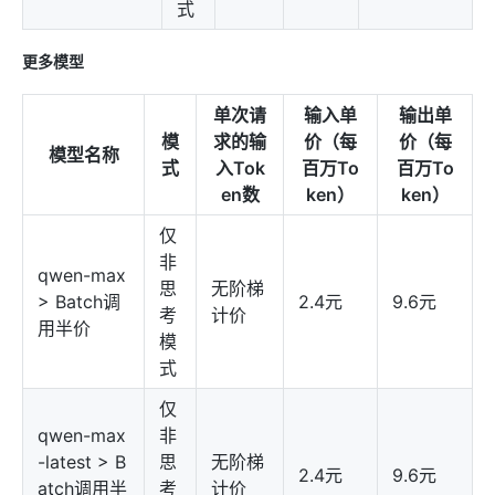
式
更多模型
单次请
输入单
输出单
模
求的输
价（每
价（每
模型名称
式
入Tok
百万To
百万To
en数
ken）
ken）
仅
非
qwen-max
思
无阶梯
> Batch调
2.4元
9.6元
考
计价
用半价
模
式
仅
qwen-max
非
-latest > B
思
无阶梯
2.4元
9.6元
atch调用半
考
计价