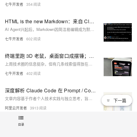
七牛开发者
354
HTML is the new Markdown：来自 Claude Code 团队的实践
AI Agent兴起后，Markdown因简洁易编辑成为默认输出格式。但Anthropic工程师Thariq提出：HTML正成为“新Markdown”——它通过CSS、交互元素、图表与响应式布局，显著提升信息密度与可读性，更适合PR评审、设计原型、技术报告等复杂场景。业界共识渐明：Markdown适合作为AI与开发者的轻量底稿，HTML则担当面向人类的展示与协作层。
七牛开发者
602
终端里跑 3D 老鼠，桌面窗口成摆锤；AI 大佬新公司估值百亿起
上周技术圈的信息挺杂，但有几条线索值得放在一起看。 一边，AI 产品继续往具体工作流里走：Claude Code 开始支持 Agent View，OpenAI 把 Codex 带到移动端；另一边，开发者社区继续整活：有人给 Claude Code 做实体旋钮，有人做 Claude 用量桌面仪表盘，还有人把终端做成能显示 3D 老鼠的玩具。
七牛开发者
402
深度解析 Claude Code 在 Prompt / Context / Harness 的设计与实践
文章内容基于作者个人技术实践与独立思考，旨在分享经验，仅代表个人观点。
下一篇
阿里云开发者
3913
2026年运营岗正在分层：懂AI应用的运营和只会排期的运营差距有多大
目录
2026年运营岗加速分层：一类陷于排期催单，另一类借AI做用户洞察、内容生成、活动复盘与工作流提效。效率、价值与晋升差距显著拉大。真正稀缺的是“AI协作力”——懂Prompt、会搭工作流、能落地RAG/Agent。推荐考取CAIE注册人工智能工程师（Level I），零基础友好、企业认可度高，助运营从执行者跃升为业务增长关键接口人。