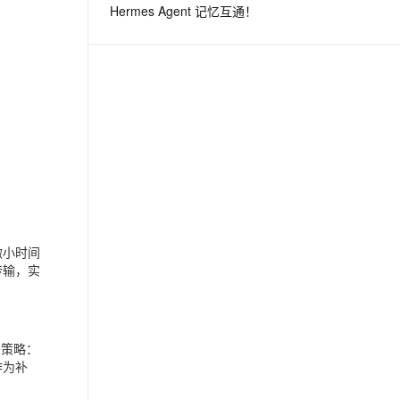
Hermes Agent 记忆互通！
息提取
与 AI 智能体进行实时音视频通话
从文本、图片、视频中提取结构化的属性信息
构建支持视频理解的 AI 音视频实时通话应用
t.diy 一步搞定创意建站
构建大模型应用的安全防护体系
通过自然语言交互简化开发流程,全栈开发支持
通过阿里云安全产品对 AI 应用进行安全防护
微小时间
传输，实
署策略：
作为补