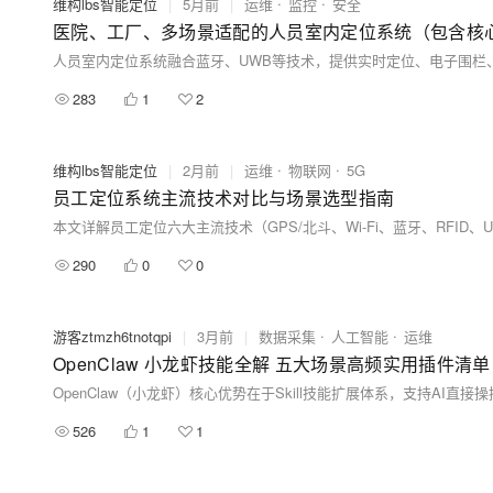
维构lbs智能定位
|
5月前
|
运维
监控
安全
医院、工厂、多场景适配的人员室内定位系统（包含核
283
1
2
维构lbs智能定位
|
2月前
|
运维
物联网
5G
员工定位系统主流技术对比与场景选型指南
290
0
0
游客ztmzh6tnotqpi
|
3月前
|
数据采集
人工智能
运维
OpenClaw 小龙虾技能全解 五大场景高频实用插件清单
526
1
1