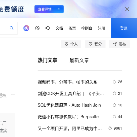
文档
备案
控制台
注册
登录
个人
积分
发布
验
作计划
器
AI 活动
专业服务
服务伙伴合作计划
开发者社区
加入我们
产品动态
服务平台百炼
阿里云 OPC 创新助力计划
热门文章
最新文章
一站式生成采购清单，支持单品或批量购买
io：打造专属 AI 语音助手
S产品伙伴计划（繁花）
峰会
CS
造的大模型服务与应用开发平台
一句话生成原生可编辑精美 PPT 文稿
AI 生产力先锋
Al MaaS 服务伙伴赋能合作
域名
博文
Careers
至高可申请百万元
Qwen3.8-Max 模型上线
开启高性价比 AI 编程新体验
弹性可伸缩的云计算服务
Qwen-Audio-3.0-Realtime 端到端实时语音角色扮演
输入一句话想法, 轻松生成专业的 PPT
先锋实践拓展 AI 生产力的边界
Token 补贴，五大权
计划
海大会
伙伴信用分合作计划
商标
问答
社会招聘
视频码率、分辨率、帧率的关系
26
益加速 OPC 成功
eek-V4-Pro
SS
一键部署幻兽帕鲁游戏服务器
飞天发布时刻
HOT
Open Search 向量检索版支
划
备案
电子书
校园招聘
pSeek-V4-Pro
视频创作，一键激活电商全链路生产力
稳定、安全、高性价比、高性能的云存储服务
一键购买专属联机服务器，轻松开启游戏
所见，即是所愿
持视频检索 Pipeline 功能
更多支持
剑池CDK开发工具介绍  |  《平头哥
21
版权
划
公司注册
镜像站
视频生成
语音识别与合成
剑池CDK快速上手指南》第一章
专属 QwenPaw
漫剧工坊：一站式动画创作平台
AI 实训营
HOT
应用身份服务 (IDaaS)
SQL优化器原理 - Auto Hash Join
10
合作伙伴培训与认证
划
上云迁移
站生成，高效打造优质广告素材
全接入的云上超级电脑
从聊天伙伴进化为能主动干活的本地数字员工
快速生产连贯的高质量长漫剧
从基础到进阶，Agent 创客手把手教你
OpenClaw 管理能力上线
lScope
我要反馈
e-1.1-T2V
Qwen3-TTS-Flash
微信小程序抓包教程：Burpsuite版 
44
查询合作伙伴
n Alibaba Cloud ISV 合作
代维服务
建企业门户网站
10 分钟搭建微信、支付宝小程序
工厂
MaxCompute MaxFrame 提
附所需工具
畅细腻的高质量视频
离线语音合成大模型，多语言方言自适应，低延迟高稳定
创新加速
又一个项目开源，阿里已成为中国
ope
登录合作伙伴管理后台
9061
我要建议
站，无忧落地极速上线
以可视化方式快速构建移动和 PC 门户网站
国内短信简单易用，安全可靠，秒级触达，全球覆盖200+国家和地区。
高效部署网站，快速应用到小程序
供自动弹性内存功能
述实
开源的关键力量？