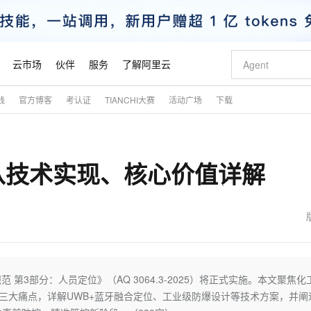
云市场
伙伴
服务
了解阿里云
践
官方博客
考认证
TIANCHI大赛
活动广场
下载
AI 特惠
数据与 API
成为产品伙伴
企业增值服务
最佳实践
价格计算器
AI 场景体
基础软件
产品伙伴合
阿里云认证
市场活动
配置报价
大模型
自助选配和估算价格
新方式
睿译宝，AI翻译排版一步到位
智启 AI 普惠权益
产品生态集成认证中心
企业支持计划
云上春晚
域名与网站
千问官方 MaaS 平台，为开发者和 Agent 而生，新用户赠送 1 亿 + tokens 额度
Qwen Aud
AI Coding
阿里云Maa
2026 阿里云
云服务器 E
为企业打
数据集
Windows
大模型认证
模型
NEW
NEW
从技术实现、核心价值详解
交付可用成果
值低价云产品抢先购
上传文档即自动完成翻译和格式还原
至高享 1亿+免费 tokens，加速 Al 应用落地
提供智能易用的域名与建站服务
智能编程，一键
安全可靠、
产品生态伙伴
专家技术服务
云上奥运之旅
弹性计算合作
阿里云中企出
手机三要素
宝塔 Linux
全部认证
价格优势
有专属领域专家
GLM-5.2：长任务时代开源旗舰模型
阿里云 OPC 创新助力计划
千问大模型
即刻拥有 DeepS
AI 电商营销
对象存储 O
大模型
产品生态伙伴工作台
企业增值服务台
云栖战略参考
云存储合作计
云栖大会
身份实名认证
CentOS
训练营
推动算力普惠，释放技术红利
最高返9万
多领域专家智能体,一键组建 AI 虚拟交付团队
快速构建应用程序和网站，即刻迈出上云第一步
至高百万元 Token 补贴，加速一人公司成长
多元化、高性能、安全可靠的大模型服务
真正可用的 1M 上下文,一次完成代码全链路开发
轻松解锁专属 Dee
从图文生成到
云上的中国
数据库合作计
活动全景
短信
Docker
图片和
站式影视创作平台
Hermes Agent，打造自进化智能体
Token Plan 模型订阅计划
数字证书管理服务（原SSL证书）
5 分钟轻松部署
AI 广告创作
无影云电脑
企业成长
NEW
信息公告
看见新力量
云网络合作计
OCR 文字识别
JAVA
证享300元代金券
可视化编排打通从文字构思到成片全链路闭环
全托管，含MySQL、PostgreSQL、SQL Server、MariaDB多引擎
自主进化，持久记忆，越用越聪明
Qwen3.8-Max 首发尝鲜，限时加量 10 倍，夜间低至2折
实现全站HTTPS，呈现可信的WEB访问
图文、视频一
随时随地安
魔搭 Mode
Kimi-K3
HappyHors
NEW
loud
服务实践
官网公告
金融模力时刻
Salesforce O
版
发票查验
全能环境
Claude Code + GStack 打造工程团队
千问办公，限时限量积分加倍
Qoder
低代码高效构
AI 建站
短信服务
范 第3部分：人员定位》（AQ 3064.3-2025）将正式实施。本文聚焦化
型
NEW
作计划
Kimi 最新旗舰模型，长程编程与推理利器
让文字生成流
计划
创新中心
魔搭 ModelSc
健康状态
理服务
让AI从“聊天伙伴”进化为能干活的“数字员工”
安装技能 GStack，拥有专属 AI 工程团队
你的AI工作搭子，覆盖日常办公高频场景
面向真实软件的智能体编程平台
0 代码专业建
”三大痛点，详解UWB+蓝牙融合定位、工业级防爆设计等技术方案，并阐
客户案例
天气预报查询
操作系统
态合作计划