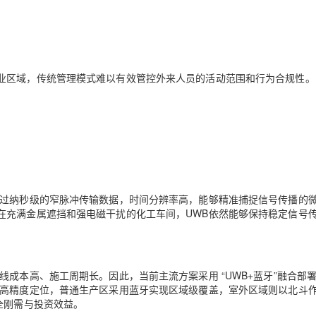
AI 应用
10分钟微调：让0.6B模型媲美235B模
多模态数据信
型
依托云原生高可用架构,实现Dify私有化部署
用1%尺寸在特定领域达到大模型90%以上效果
业区域，传统管理模式难以有效管控外来人员的活动范围和行为合规性。
一个 AI 助手
超强辅助，Bol
即刻拥有 DeepSeek-R1 满血版
在企业官网、通讯软件中为客户提供 AI 客服
多种方案随心选，轻松解锁专属 DeepSeek
通过纳秒级的窄脉冲传输数据，时间分辨率高，能够精准捕捉信号传播的
在充满金属遮挡和强电磁干扰的化工车间，UWB依然能够保持稳定信号
成本高、施工周期长。因此，当前主流方案采用 “UWB+蓝牙”融合部
级高精度定位，普通生产区采用蓝牙实现区域级覆盖，室外区域则以北斗
全刚需与投资效益。