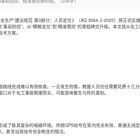
事前防控、精准管控新阶段。（239字）
Deepseek-v4-pro
HappyHors
同享
万小智 AI 建站低至 15元/月
Qoder CN
AI 短剧/漫剧
云原生数据库 
快递物流查询
WordPress
成为服务伙
高校合作
点，立即开启云上创新
覆盖公网/内网、递归/权威、移动APP等全场景解析服务
送.CN域名，送备案服务码
基于千问大模型等，支持代码智能生成、研发智能问答
AI助力短剧
态智能体模型
旗舰 MoE 大模型，百万上下文与顶尖推理能力
图生视频，流
Ubuntu
生产”建设规范 第3部分：人员定位》（AQ 3064.3-2025）将正式实
服务生态伙伴
云工开物
企业应用
Works
Night Plan 支持 Qwen 3.8-Max
云原生大数据计算服务 MaxCompute
AI 办公
容器服务 Kub
NEW
事前防控”、从“模糊定位”到“精准管控”的里程碑式升级。
本文就从化工
GLM-5.2
Wan2.7-T
Red Hat
30+ 款产品免费体验
Data Agent 驱动的一站式 Data+AI 开发治理平台
夜间 5 折，Qwen/Meoo/TokenPlan 客户专享
面向分析的企业级SaaS模式云数据仓库
AI智能应用
提供一站式管
技术方案。
科研合作
视觉 Coding、空间感知、多模态思考等全面升级
1M上下文，专为长程任务能力而生
ERP
堂（旗舰版）
SUSE
智能客服
CRM
防护产品
2个月
自动承接线索
建站小程序
OA 办公系统
AI 应用构建
大模型原生
力提升
财税管理
模板建站
Qoder
大模型服务平台百炼-应用模版
HOT
NEW
面向真实软件
个人版上线、团队版降价；千问3.8-Max首发发尝鲜
丰富多元化的应用模版和解决方案
400电话
定制建站
按路线完成难以有效核查。一旦发生险情，救援人员往往需要花费十几分
窗口对于化工事故救援而言，可能意味着生与死的差别。
万有无界
大模型服务平台百炼-智能体
方案
广告营销
模板小程序
的模型效果
灵活可视化地构建企业级 Agent
定制小程序
秒悟
人工智能平台 PAI
APP 开发
云端极速 AI 
新一代 AI 视频生成模型，深度适配广告营销等场景
AI Native 的算法工程平台，一站式完成建模、训练、推理服务部署
形成了极其复杂的电磁环境。传统GPS信号在室内完全失效，普通无线
建站系统
米，甚至出现信号完全断连的情况。