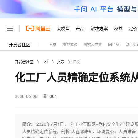
大模型
产品
解决方案
权益
定价
开发者社区
首页
模型体验
探索云世界
问产品
动手实
大模型
产品
解决方案
权益
定价
云市场
伙伴
服务
了解阿里云
精选产品
精选解决方案
普惠上云
产品定价
精选商城
成为销售伙伴
售前咨询
为什么选择阿里云
千问AI平台
开发者社区
IoT
文章
正文
了解云产品的定价详情
大模型服务平台百炼
千问办公，解锁你的工作
普惠上云 官方力荐
分销伙伴
在线服务
网站建设
什么是云计算
大
化工厂人员精确定位系统
大模型服务与应用平台
企业级Agent产品，直接
云服务器38元/年起，超
咨询伙伴
多端小程序
技术领先
云上成本管理
售后服务
轻量应用服务器
Agency Agents：拥
官方推荐返现计划
大模型
精选产品
精选解决方案
Salesforce 国际版订阅
稳定可靠
管理和优化成本
推荐新用户得奖励，单订单
销售伙伴合作计划
2026-05-08
304
自助服务
友盟天域
安全合规
人工智能与机器学习
AI
文本生成
云数据库 RDS
HappyHorse 打造一
云工开物
无影生态合作计划
在线服务
观测云
分析师报告
高校专属算力普惠，学生认
计算
互联网应用开发
Qwen3.8-Max
HOT
Salesforce On Alibaba C
工单服务
Tuya 物联网平台阿里云
研究报告与白皮书
人工智能平台 PAI
快速拥有专属 OpenClaw
简介：
2026年7月1日，《“工业互联网+危化安全生产”建设规
大模
Consulting Partner 合
大数据
容器
智能体时代全能旗舰模型
免费试用
短信专区
一站式AI开发、训练和推
人员精确定位系统，剖析“人在哪难知、环境复杂、人员难管
蓝凌 OA
AI 大模型销售与服务生
现代化应用