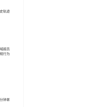
史轨迹
域超员
规行为
分钟甚