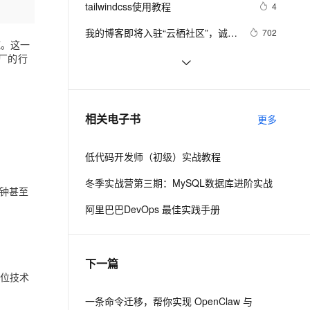
安全
tailwindcss使用教程
我要投诉
e-1.1-I2V
Cosyvoice-V3-Flash
4
PolarDB
上云场景组合购
Milvus 弹性伸缩功能新增节
伴
漫剧创作，剧本、分镜、视频高效生成
100%兼容MySQL、PostgreSQL，兼容Oracle，支持集中和分布式
覆盖90%+业务场景，专享组合折扣价
点支持范围
畅自然，细节丰富
高表现力语音合成大模型，语音克隆听感自然
VPN
我的博客即将入驻“云栖社区”，诚邀
702
施。这一
技术同仁一同入驻。
ernetes 版 ACK
云聚AI 严选权益
AI 原生数据库服务发布
SSL 证书
厂的行
思科路由器的密码恢复
714
2V
Fun-ASR
，一键激活高效办公新体验
理容器应用的 K8s 服务
精选AI产品，从模型到应用全链提效
Agent 数据网关
文戏情感细腻自然，动作戏激烈拳拳到肉，实现更强表演能力
支持中英文自由切换，具备更强的噪声鲁棒性
堡垒机
有一种忙，叫做很有希望
665
AI 用量加速计划
云原生数据库 PolarDB
防火墙
、识别商机，让客服更高效、服务更出色。
深度优先搜索的图文介绍
新老同享，达量后返
Agentic Database 发布
703
相关电子书
更多
主机安全
应用
低代码开发师（初级）实战教程
千问办公
NEW
AI 应用及服务市场
的智能体编程平台
一站式AI生产力平台
冬季实战营第三期：MySQL数据库进阶实战
钟甚至
AI 应用
伶鹊
阿里巴巴DevOps 最佳实践手册
企业级人与Agent协作平台，接入和调度多个数字员工
智能客服平台，对话机器人、对话分析、智能外呼
大模型
大模型服务平台百炼 - 全妙
自然语言处理
下一篇
应用创作平台
多模态内容创作工具，已接入 DeepSeek
数据标注
定位技术
机器学习
一条命令迁移，帮你实现 OpenClaw 与