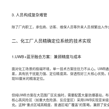
大模型解决方案
迁移与运维管理
快速部署 Dify，高效搭建 
3.
人员构成复杂难管
专有云
除了厂内职工，承包商、访客、维保人员等外来人员频繁出入作
10 分钟在聊天系统中增加
二、
化工厂人员精确定位系统的技术实现
1.
UWB+蓝牙融合方案：兼顾精度与成本
面对化工场景的极端环境，单一技术方案往往力不从心。UWB
差，具有抗干扰能力强、定位精度高、穿透性好三大核心优势。
现50厘米的精准定位。
但纯UWB方案在大范围厂区实施时，需要配置大量防爆基站，布线
核心高风险区（如重大危险源、反应釜区）采用UWB实现亚米
充。这种“重点区域高精度、普通区域广覆盖”的策略，兼顾了安