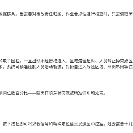
数据链条。当需要对事故责任归属、作业合规性进行核查时，只需调取历
的电子围栏。一旦出现未经授权进入、区域滞留超时、人员静止异常或区
术，系统可精准绘制人员活动轨迹，对擅自进入危险区域、离岗串岗等违
到两位数百分比——隐患在萌芽状态就被精准识别和处置。
，按下按钮即可将求救信号和精确定位信息发送至中控室。过去需要十几