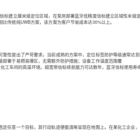
度信标建立厘米级定位区域，在泵房部署蓝牙低精度信标建立区域性米级
比传统纯UWB方案，该方案为客户节省成本达30%以上
。
靠性提出了严苛要求。当前成熟的方案中，定位标签防护等级通常达到I
接部署于易燃易爆区，无需额外防护措施；设备工作温度范围覆
冷地区及化工车间的高温环境。超宽带信标续航能力可达数年，蓝牙信标使用寿
选定任意一个目标，其行动轨迹便能清晰呈现在地图上。在某化工企业，
。