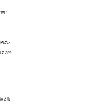
定位区
P67及
命更为持
该功能