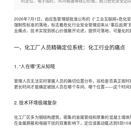
存储
天池大赛
时定位、电子围栏、SOS救援等核心价值，助力危化安全迈向
Qwen3.7-Plus
云解析DNS
解决方案免费试用 新老
电子合同
最高领取价值200元试用
能看、能想、能动手的多模
安全
网络与CDN
AI 算法大赛
畅捷通
2026年7月1日，由应急管理部批准公布的《“工业互联网+危化安全
大数据开发治理平台 Data
AI 产品 免费试用
网络
安全
云开发大赛
强制性标准的落地，标志着危化行业安全管理迎来从“事后追溯”到“
Qwen3-VL-Plus
Tableau 订阅
1亿+ 大模型 tokens 和 
业痛点、技术实现到核心价值展开论述，提供可落地、可量化的
可观测
入门学习赛
中间件
AI空中课堂在线直播课
云防火墙
140+云产品 免费试用
一、
上云与迁云
化工厂人员精确定位系统：化工行业的痛点
云原生的云上边界网络安全
产品新客免费试用，最长1
数据库
生态解决方案
大模型服务
企业出海
大模型ACA认证体验
大数据计算
助力企业全员 AI 认知与能
1.
“人在哪”无从知晓
行业生态解决方案
千问AI平台-Token Plan
政企业务
媒体服务
开发者生态解决方案
管理人员无法实时掌握人员的确切位置分布，巡检是否真正按时
企业服务与云通信
更长时间才能确定被困人员在哪个车间、哪个位置——这个时间
千问AI平台-模型体验
AI 开发和 AI 应用解决
在线体验全尺寸、多种模态
域名与网站
2.
技术环境极端复杂
Happy 系列大模型
终端用户计算
化工厂区多为钢结构建筑，密集的金属管线和厚重的混凝土墙体
Serverless
在金属屏蔽和电磁干扰的双重影响下，定位误差动辄达到5到10
开发工具