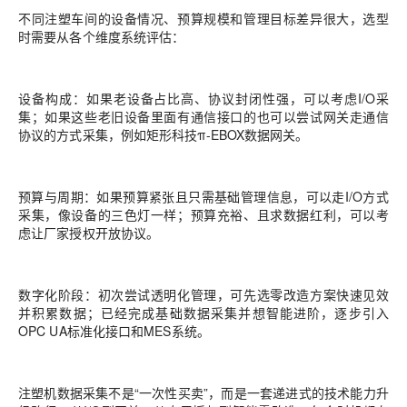
不同注塑车间的设备情况、预算规模和管理目标差异很大，选型
时
需要从各个
维度系统评估：
设备构成：
如果
老设备占比高、协议封闭性强，
可以
考虑I/O采
集；
如果这些老旧设备里面有通信接口的也可以尝试网关走通信
协议的方式采集，例如矩形科技π-EBOX数据网关。
预算与周期：
如果
预算紧张且只需基础管理信息，
可以走
I/O
方式
采集，像设备的三色灯一样
；预算充裕、
且
求数据红利，
可以考
虑让厂家授权开放协议
。
数字化阶段：初次尝试透明化管理，可先选零改造方案快速见效
并积累数据；已经完成基础数据采集并想智能进阶，逐步引入
OPC UA标准化接口和
MES系统
。
注塑机数据采集不是“一次性买卖”，而是一套递进式的技术能力升