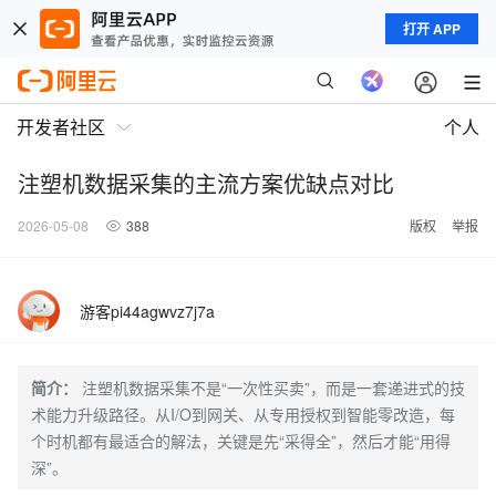
打开 APP
开发者社区
个人
注塑机数据采集的主流方案优缺点对比
2026-05-08
388
版权
举报
游客pi44agwvz7j7a
简介：
注塑机数据采集不是“一次性买卖”，而是一套递进式的技
术能力升级路径。从I/O到网关、从专用授权到智能零改造，每
个时机都有最适合的解法，关键是先“采得全”，然后才能“用得
深”。