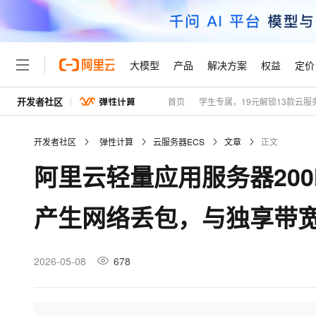
大模型
产品
解决方案
权益
定价
开发者社区
首页
学生专属，19元解锁13款云服
大模型
产品
解决方案
权益
定价
云市场
伙伴
服务
了解阿里云
精选产品
精选解决方案
普惠上云
产品定价
精选商城
成为销售伙伴
售前咨询
为什么选择阿里云
千问AI平台
开发者社区
弹性计算
云服务器ECS
文章
正文
了解云产品的定价详情
大模型服务平台百炼
千问办公，解锁你的工作
普惠上云 官方力荐
分销伙伴
在线服务
网站建设
什么是云计算
大
阿里云轻量应用服务器20
大模型服务与应用平台
企业级Agent产品，直接
云服务器38元/年起，超
咨询伙伴
多端小程序
技术领先
云上成本管理
售后服务
轻量应用服务器
Agency Agents：拥
官方推荐返现计划
大模型
精选产品
精选解决方案
Salesforce 国际版订阅
稳定可靠
产生网络丢包，与独享带
管理和优化成本
推荐新用户得奖励，单订单
销售伙伴合作计划
自助服务
友盟天域
安全合规
人工智能与机器学习
AI
文本生成
云数据库 RDS
HappyHorse 打造一
云工开物
无影生态合作计划
在线服务
观测云
分析师报告
高校专属算力普惠，学生认
计算
互联网应用开发
2026-05-08
678
Qwen3.8-Max
HOT
Salesforce On Alibaba C
工单服务
Tuya 物联网平台阿里云
研究报告与白皮书
人工智能平台 PAI
快速拥有专属 OpenClaw
大模
Consulting Partner 合
大数据
容器
智能体时代全能旗舰模型
免费试用
短信专区
一站式AI开发、训练和推
蓝凌 OA
AI 大模型销售与服务生
现代化应用