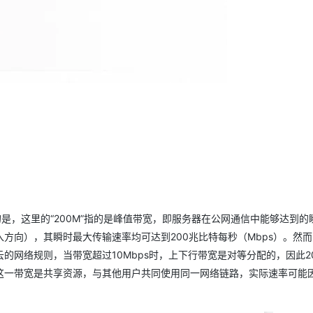
AI 应用
10分钟微调：让0.6B模型媲美235B模
多模态数据信
型
依托云原生高可用架构,实现Dify私有化部署
用1%尺寸在特定领域达到大模型90%以上效果
一个 AI 助手
超强辅助，Bol
即刻拥有 DeepSeek-R1 满血版
在企业官网、通讯软件中为客户提供 AI 客服
多种方案随心选，轻松解锁专属 DeepSeek
是，这里的“200M”指的是峰值带宽，即服务器在公网通信中能够达到的
方向），其瞬时最大传输速率均可达到200兆比特每秒（Mbps）。然
网络规则，当带宽超过10Mbps时，上下行带宽是对等分配的，因此20
是，这一带宽是共享资源，与其他用户共同使用同一网络链路，实际速率可能