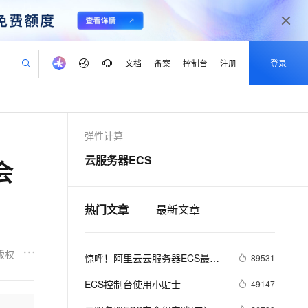
文档
备案
控制台
注册
登录
验
作计划
器
AI 活动
专业服务
服务伙伴合作计划
开发者社区
加入我们
产品动态
服务平台百炼
阿里云 OPC 创新助力计划
弹性计算
一站式生成采购清单，支持单品或批量购买
io：打造专属 AI 语音助手
S产品伙伴计划（繁花）
峰会
CS
造的大模型服务与应用开发平台
一句话生成原生可编辑精美 PPT 文稿
AI 生产力先锋
Al MaaS 服务伙伴赋能合作
域名
博文
Careers
至高可申请百万元
Qwen3.8-Max 模型上线
云服务器ECS
会
开启高性价比 AI 编程新体验
弹性可伸缩的云计算服务
Qwen-Audio-3.0-Realtime 端到端实时语音角色扮演
输入一句话想法, 轻松生成专业的 PPT
先锋实践拓展 AI 生产力的边界
Token 补贴，五大权
计划
海大会
伙伴信用分合作计划
商标
问答
社会招聘
益加速 OPC 成功
eek-V4-Pro
SS
一键部署幻兽帕鲁游戏服务器
飞天发布时刻
HOT
Open Search 向量检索版支
划
备案
电子书
校园招聘
pSeek-V4-Pro
视频创作，一键激活电商全链路生产力
稳定、安全、高性价比、高性能的云存储服务
一键购买专属联机服务器，轻松开启游戏
所见，即是所愿
持视频检索 Pipeline 功能
热门文章
最新文章
更多支持
划
公司注册
镜像站
视频生成
语音识别与合成
专属 QwenPaw
漫剧工坊：一站式动画创作平台
AI 实训营
HOT
应用身份服务 (IDaaS)
合作伙伴培训与认证
划
上云迁移
站生成，高效打造优质广告素材
全接入的云上超级电脑
从聊天伙伴进化为能主动干活的本地数字员工
快速生产连贯的高质量长漫剧
从基础到进阶，Agent 创客手把手教你
OpenClaw 管理能力上线
版权
惊呼！阿里云云服务器ECS最低3
lScope
89531
我要反馈
e-1.1-T2V
Qwen3-TTS-Flash
查询合作伙伴
n Alibaba Cloud ISV 合作
代维服务
折售卖啦
建企业门户网站
10 分钟搭建微信、支付宝小程序
MaxCompute MaxFrame 提
畅细腻的高质量视频
离线语音合成大模型，多语言方言自适应，低延迟高稳定
ECS控制台使用小贴士
49147
创新加速
ope
登录合作伙伴管理后台
我要建议
站，无忧落地极速上线
以可视化方式快速构建移动和 PC 门户网站
国内短信简单易用，安全可靠，秒级触达，全球覆盖200+国家和地区。
高效部署网站，快速应用到小程序
供自动弹性内存功能