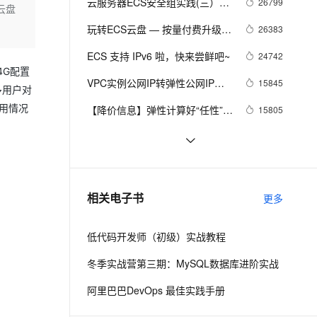
安全
云服务器ECS安全组实践(三）
26799
我要投诉
e-1.1-I2V
Cosyvoice-V3-Flash
云盘
PolarDB
上云场景组合购
Milvus 弹性伸缩功能新增节
伴
Tips篇
漫剧创作，剧本、分镜、视频高效生成
100%兼容MySQL、PostgreSQL，兼容Oracle，支持集中和分布式
覆盖90%+业务场景，专享组合折扣价
点支持范围
畅自然，细节丰富
高表现力语音合成大模型，语音克隆听感自然
玩转ECS云盘 — 按量付费升级到
26383
VPN
包年包月云盘
ernetes 版 ACK
云聚AI 严选权益
ECS 支持 IPv6 啦，快来尝鲜吧~
AI 原生数据库服务发布
24742
SSL 证书
2V
Fun-ASR
，一键激活高效办公新体验
理容器应用的 K8s 服务
精选AI产品，从模型到应用全链提效
Agent 数据网关
4G配置
文戏情感细腻自然，动作戏激烈拳拳到肉，实现更强表演能力
支持中英文自由切换，具备更强的噪声鲁棒性
VPC实例公网IP转弹性公网IP功
堡垒机
15845
多用户对
AI 用量加速计划
能
云原生数据库 PolarDB
用情况
防火墙
【降价信息】弹性计算好“任性”，
15805
、识别商机，让客服更高效、服务更出色。
新老同享，达量后返
Agentic Database 发布
ECS又降价了~
主机安全
应用
ECS 新版移动端购买发布
14515
啦！！！
阿里云基础产品技术月刊 2019年
13725
千问办公
NEW
AI 应用及服务市场
4月
的智能体编程平台
一站式AI生产力平台
云服务器ECS还原安全组规则功
12956
相关电子书
更多
AI 应用
能介绍 安全组规则的备份与还原
伶鹊
企业级人与Agent协作平台，接入和调度多个数字员工
智能客服平台，对话机器人、对话分析、智能外呼
大模型
低代码开发师（初级）实战教程
大模型服务平台百炼 - 全妙
自然语言处理
冬季实战营第三期：MySQL数据库进阶实战
应用创作平台
多模态内容创作工具，已接入 DeepSeek
数据标注
阿里巴巴DevOps 最佳实践手册
机器学习