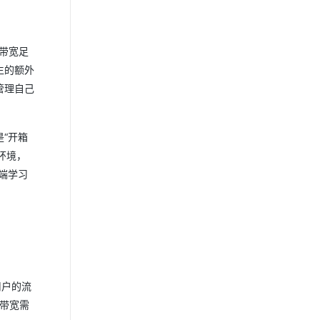
带宽足
生的额外
管理自己
“开箱
行环境，
端学习
用户的流
划带宽需