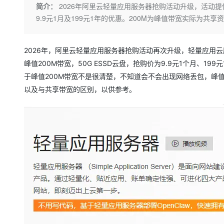
存储
天池大赛
Qwen3.7-Plus
简介：
2026年阿里云轻量应用服务器抢购活动升级，活动提供2核
云解析DNS
解决方案免费试用 新老
电子合同
9.9元1月及199元1年的优惠。200M为峰值带宽实际为
最高领取价值200元试用
能看、能想、能动手的多模
安全
网络与CDN
AI 算法大赛
畅捷通
大数据开发治理平台 Data
AI 产品 免费试用
网络
安全
云开发大赛
Qwen3-VL-Plus
Tableau 订阅
1亿+ 大模型 tokens 和 
2026年，阿里云轻量应用服务器抢购活动再次升级，轻量应用云服务
可观测
入门学习赛
中间件
AI空中课堂在线直播课
峰值200M带宽，50G ESSD云盘，抢购价为9.9元1个月、1
云防火墙
140+云产品 免费试用
于峰值200M带宽不是很清楚，不知道会不会出现网络丢包，峰
上云与迁云
云原生的云上边界网络安全
产品新客免费试用，最长1
数据库
以及与共享带宽的区别，以供参考。
生态解决方案
大模型服务
企业出海
大模型ACA认证体验
大数据计算
助力企业全员 AI 认知与能
行业生态解决方案
千问AI平台-Token Plan
政企业务
媒体服务
开发者生态解决方案
企业服务与云通信
千问AI平台-模型体验
AI 开发和 AI 应用解决
在线体验全尺寸、多种模态
域名与网站
Happy 系列大模型
终端用户计算
Serverless
开发工具