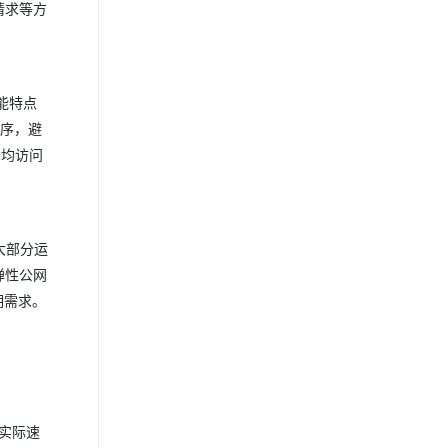
请求等方
能特点
程序，避
日均访问
大部分运
弹性公网
期需求。
，实际速