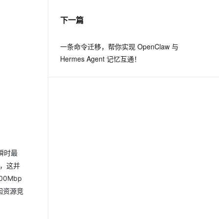
下一篇
息提取
与 AI 智能体进行实时音视频通话
从文本、图片、视频中提取结构化的属性信息
构建支持视频理解的 AI 音视频实时通话应用
一条命令迁移，帮你实现 OpenClaw 与
t.diy 一步搞定创意建站
构建大模型应用的安全防护体系
Hermes Agent 记忆互通！
通过自然语言交互简化开发流程,全栈开发支持
通过阿里云安全产品对 AI 应用进行安全防护
瞬时最
而，这并
0Mbp
因资源竞