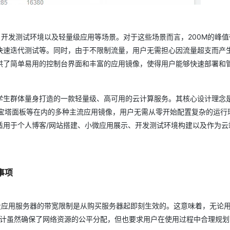
、开发测试环境以及轻量级应用等场景。对于这些场景而言，200M的峰值
快速迭代测试等。同时，由于不限制流量，用户无需担心因流量超支而产
供了简单易用的控制台界面和丰富的应用镜像，使得用户能够快速部署和
学生群体量身打造的一款轻量级、高可用的云计算服务。其核心设计理念是
ocker、宝塔面板等在内的多种主流应用镜像，用户无需从零开始配置复杂的运
适用于个人博客/网站搭建、小微应用展示、开发测试环境构建以及作为云
事项
量应用服务器的带宽限制是从购买服务器起即刻生效的。这意味着，无论
一设计虽然确保了网络资源的公平分配，但也要求用户在使用过程中合理规