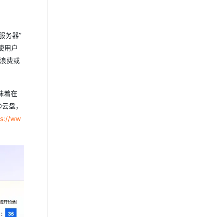
服务器”
使用户
源浪费或
味着在
D云盘，
ps://ww