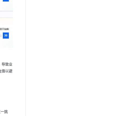
，导致业
充值以避
这一挑