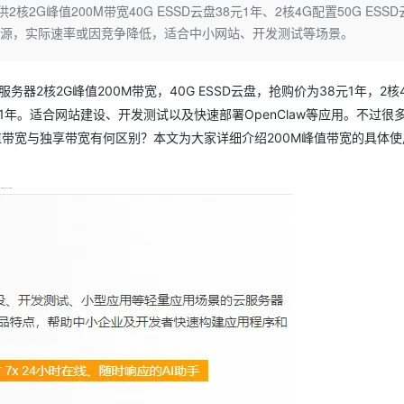
Deepseek-v4-pro
HappyHors
2G峰值200M带宽40G ESSD云盘38元1年、2核4G配置50G ESSD
同享
万小智 AI 建站低至 15元/月
Qoder CN
AI 短剧/漫剧
云原生数据库 
快递物流查询
WordPress
成为服务伙
高校合作
共享资源，实际速率或因竞争降低，适合中小网站、开发测试等场景。
点，立即开启云上创新
覆盖公网/内网、递归/权威、移动APP等全场景解析服务
送.CN域名，送备案服务码
基于千问大模型等，支持代码智能生成、研发智能问答
AI助力短剧
态智能体模型
旗舰 MoE 大模型，百万上下文与顶尖推理能力
图生视频，流
Ubuntu
服务生态伙伴
云工开物
企业应用
Works
Night Plan 支持 Qwen 3.8-Max
云原生大数据计算服务 MaxCompute
AI 办公
容器服务 Kub
NEW
GLM-5.2
Wan2.7-T
Red Hat
30+ 款产品免费体验
Data Agent 驱动的一站式 Data+AI 开发治理平台
夜间 5 折，Qwen/Meoo/TokenPlan 客户专享
面向分析的企业级SaaS模式云数据仓库
AI智能应用
提供一站式管
器2核2G峰值200M带宽，40G ESSD云盘，抢购价为38元1年，2核
科研合作
视觉 Coding、空间感知、多模态思考等全面升级
1M上下文，专为长程任务能力而生
ERP
堂（旗舰版）
SUSE
99元1年。适合网站建设、开发测试以及快速部署OpenClaw等应用。不过很
智能客服
值带宽与独享带宽有何区别？本文为大家详细介绍200M峰值带宽的具体使
CRM
防护产品
2个月
自动承接线索
建站小程序
OA 办公系统
AI 应用构建
大模型原生
力提升
财税管理
模板建站
Qoder
大模型服务平台百炼-应用模版
HOT
NEW
面向真实软件
个人版上线、团队版降价；千问3.8-Max首发发尝鲜
丰富多元化的应用模版和解决方案
400电话
定制建站
万有无界
大模型服务平台百炼-智能体
方案
广告营销
模板小程序
的模型效果
灵活可视化地构建企业级 Agent
定制小程序
秒悟
人工智能平台 PAI
APP 开发
云端极速 AI 
新一代 AI 视频生成模型，深度适配广告营销等场景
AI Native 的算法工程平台，一站式完成建模、训练、推理服务部署
建站系统