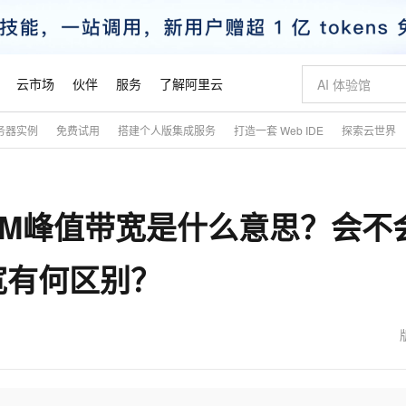
云市场
伙伴
服务
了解阿里云
务器实例
免费试用
搭建个人版集成服务
打造一套 Web IDE
探索云世界
AI 特惠
数据与 API
成为产品伙伴
企业增值服务
最佳实践
价格计算器
AI 场景体
基础软件
产品伙伴合
阿里云认证
市场活动
配置报价
大模型
自助选配和估算价格
新方式
睿译宝，AI翻译排版一步到位
智启 AI 普惠权益
产品生态集成认证中心
企业支持计划
云上春晚
域名与网站
千问官方 MaaS 平台，为开发者和 Agent 而生，新用户赠送 1 亿 + tokens 额度
Qwen Aud
AI Coding
阿里云Maa
2026 阿里云
云服务器 E
为企业打
数据集
Windows
大模型认证
模型
NEW
NEW
0M峰值带宽是什么意思？会不
交付可用成果
值低价云产品抢先购
上传文档即自动完成翻译和格式还原
至高享 1亿+免费 tokens，加速 Al 应用落地
提供智能易用的域名与建站服务
智能编程，一键
安全可靠、
产品生态伙伴
专家技术服务
云上奥运之旅
弹性计算合作
阿里云中企出
手机三要素
宝塔 Linux
全部认证
价格优势
有专属领域专家
GLM-5.2：长任务时代开源旗舰模型
阿里云 OPC 创新助力计划
千问大模型
即刻拥有 DeepS
AI 电商营销
对象存储 O
大模型
产品生态伙伴工作台
企业增值服务台
云栖战略参考
云存储合作计
云栖大会
身份实名认证
CentOS
训练营
宽有何区别？
推动算力普惠，释放技术红利
最高返9万
多领域专家智能体,一键组建 AI 虚拟交付团队
快速构建应用程序和网站，即刻迈出上云第一步
至高百万元 Token 补贴，加速一人公司成长
多元化、高性能、安全可靠的大模型服务
真正可用的 1M 上下文,一次完成代码全链路开发
轻松解锁专属 Dee
从图文生成到
云上的中国
数据库合作计
活动全景
短信
Docker
图片和
站式影视创作平台
Hermes Agent，打造自进化智能体
Token Plan 模型订阅计划
数字证书管理服务（原SSL证书）
5 分钟轻松部署
AI 广告创作
无影云电脑
企业成长
NEW
信息公告
看见新力量
云网络合作计
OCR 文字识别
JAVA
证享300元代金券
可视化编排打通从文字构思到成片全链路闭环
全托管，含MySQL、PostgreSQL、SQL Server、MariaDB多引擎
自主进化，持久记忆，越用越聪明
Qwen3.8-Max 首发尝鲜，限时加量 10 倍，夜间低至2折
实现全站HTTPS，呈现可信的WEB访问
图文、视频一
随时随地安
魔搭 Mode
Kimi-K3
HappyHors
NEW
loud
服务实践
官网公告
金融模力时刻
Salesforce O
版
发票查验
全能环境
Claude Code + GStack 打造工程团队
千问办公，限时限量积分加倍
Qoder
低代码高效构
AI 建站
短信服务
型
NEW
作计划
Kimi 最新旗舰模型，长程编程与推理利器
让文字生成流
计划
创新中心
魔搭 ModelSc
健康状态
理服务
让AI从“聊天伙伴”进化为能干活的“数字员工”
安装技能 GStack，拥有专属 AI 工程团队
你的AI工作搭子，覆盖日常办公高频场景
面向真实软件的智能体编程平台
0 代码专业建
客户案例
天气预报查询
操作系统
态合作计划