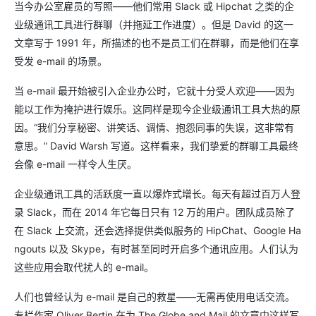
当今办公室雇员的写照——他们常用 Slack 或 Hipchat 之类的企
业级通讯工具进行群聊（并拖延工作进度）。但是 David 的这一
文章写于 1991 年，所描述的也不是员工们在群聊，而是他们在享
受发 e-mail 的场景。
当 e-mail 最开始被引入企业办公时，它就十分受人欢迎——因为
能以工作为掩护进行娱乐。这同样是现今企业级通讯工具大热的原
因。“我们分享秘密、讲笑话、调情、抱怨同事的失误，这非常有
意思。” David Warsh 写道。这样看来，我们挚爱的群聊工具最终
会像 e-mail 一样令人生厌。
企业级通讯工具的活跃度一直以爆炸式增长。每天有超过百万人登
录 Slack，而在 2014 年它每日只有 12 万的用户。团队成员除了
在 Slack 上交流，还会选择提供类似服务的 HipChat、Google Ha
ngouts 以及 Skype，有时甚至同时开启多个通讯应用。人们认为
这些应用会取代扰人的 e-mail。
人们也曾经认为 e-mail 是自己的救星——无需再使用电话交流。
专栏作家 Oliver Bertin 在为 The Globe and Mail 的文章中这样写