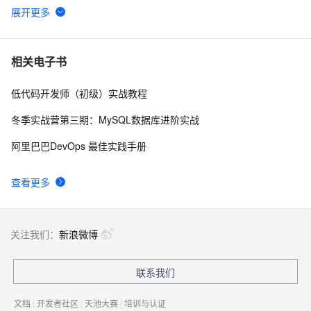
WebAssembly 在 MOSN 中的实践 - 基础框架篇
13
6
userdel使用说明
5
7
相关电子书
低代码开发师（初级）实战教程
自己看系统的“系统还原”
14
8
冬季实战营第三期：MySQL数据库进阶实战
AngularJS 五大特性，加快 Web 应用开发
675
9
阿里巴巴DevOps 最佳实践手册
WPF游戏开发——小鸡快跑
643
10
查看更多
关注我们：
新浪微博
联系我们
文档
|
开发者社区
|
天池大赛
|
培训与认证