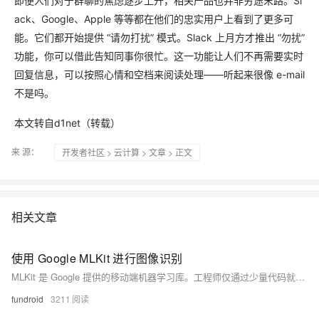
即便人们对于群聊的焦虑逐步上升，相关产品也并非穷途末路。Sl
ack、Google、Apple 等等都在他们的忠实用户上看到了更多可
能。它们都开始提供 “请勿打扰” 模式。Slack 上月方才推出 “勿扰”
功能，你可以借此告知同事你很忙。这一功能让人们不再需要实时
回复信息，可以按照心情和空档来阅读处理——听起来很像 e-mail
不是吗。
本文转自d1net（转载）
来 源：
开发者社区
>
云计算
>
文章
> 正文
相关文章
使用 Google MLKit 进行图像识别
MLKit 是 Google 提供的移动端机器学习库。工程师仅通过少量代码就能在 Andorid 或 iOS 上实现各种 AI 能力，例如图像、文字、人脸识别等等
fundroid
3211