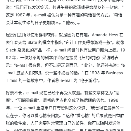
道：“我们可以发送笑话、共进午餐的邀请或是给朋友的一封信。”
这是 1987 年，e-mail 被认为是一种有趣的电话替代方式。“电话
会让本就忙碌的日子更加烦人。” 他表示。
雇员们之所以使用群聊软件，就是因为它有趣。Amanda Hess 在
去年春天给 Slate 的撰文中指出 “它让工作变得像游戏一般”。就像
Slack 及类似的产品一样，e-mail 问世时也有些用户颇为上瘾。19
92 年，一位好莱坞的剧本评论家在接受《纽约时报》采访时表
示：“e-mail 很有趣，但不过是玩具而已。” 此外，他还补充道：“e
-mail 鼓励人们唠叨，说一些不必要的话。” 在 1993 年 Business
Times 的一篇故事中，作者称 e-mail 为 “电子游戏”。
好景不长，e-mail 现在已经不再受人欢迎。有些文章称之为 “恶
魔”、“互联网蟑螂”。最初的优点也变成了拖后腿的劣势。1996
年，一位 e-mail 重度用户在夸赞时这么说道：“我觉得它最棒的一
点在于，你可以看心情来回复。” 这种 “看心情” 的后果就是日益肿
胀的收件箱，人们需要时常管理自己的邮件。你可以随时发送消
息，但这也意味着你随时可能收到邮件。皮尤去年的一项调查发现