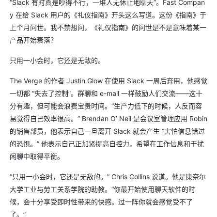
“Slack 有时真是吵得不行，一堆人无休止地聊天”。Fast Compan
y 在给 Slack 用户的《礼仪指南》开头这么写道。这份《指南》于
上个月问世。我不禁想问，《礼仪指南》的问世是不是意味着某一
产品开始衰落？
只用一小会时，它还是无敌的。
The Verge 的作者 Justin Glow 在使用 Slack 一周后弃用，他感觉
一切都 “失去了控制”。群聊和 e-mail 一样鼓励人们交流——这十
分有趣，但可能会浪费宝贵时间。“生产力低下的时候，人反而容
易觉得自己效率很高。” Brendan O’ Neil 是会议室管理应用 Robin
的销售部员，他表示自己一旦离开 Slack 就会产生 “害怕信息错过
的恐惧。” 他表示自己正加紧提高自控力，希望在工作信息和干扰
闲聊中取得平衡。
“只用一小会时，它还是无敌的。” Chris Collins 说道。他是康奈尔
大学工业与劳工关系学院的助教。“你最开始使用聊天软件的时
候，会十分享受即时性带来的快感。过一阵你就会感觉受不了
了。”