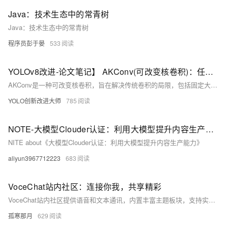
Java：技术生态中的常青树
Java：技术生态中的常青树
程序员彭于晏
533
YOLOv8改进-论文笔记】 AKConv(可改变核卷积)：任意数量的参数和任意采样形状的即插即用的卷积
AKConv是一种可改变核卷积，旨在解决传统卷积的局限，包括固定大小的卷积窗口和卷积核尺寸。AKConv提供灵活的卷积核参数和采样形状，适应不同尺度特征。其创新点包括：1）支持任意大小和形状的卷积核；2）使用新算法确定初始采样位置；3）应用动态偏移调整采样位置；4）优化模型参数和计算效率。AKConv已应用于YOLOv8，提高网络性能。相关代码可在<https://github.com/CV-ZhangXin/AKConv>找到。
YOLO创新改进大师
785
NOTE-大模型Clouder认证：利用大模型提升内容生产能力
NITE about《大模型Clouder认证：利用大模型提升内容生产能力》
aliyun3967712223
683
VoceChat站内社区：连接你我，共享精彩
VoceChat站内社区提供语音和文本通讯，内置丰富主题板块，支持实时互动、群组聊天和个人化设置，保障数据安全。用户可在此分享、讨论、组织活动，结交全球好友，构建开放包容的交流空间。官方部署教程：&lt;https://doc.voce.chat/zh-cn/install/docker&gt;，推荐使用阿里云服务器部署。
孤寒那月
629