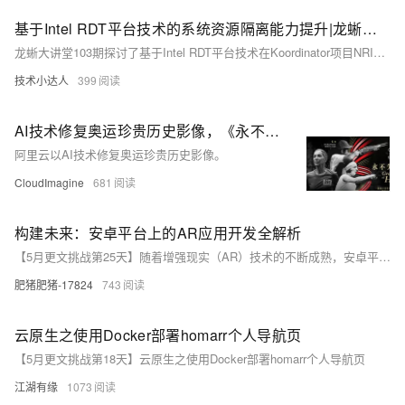
基于Intel RDT平台技术的系统资源隔离能力提升|龙蜥大讲堂103期
龙蜥大讲堂103期探讨了基于Intel RDT平台技术在Koordinator项目NRI模式中提升系统资源隔离能力。课程分为三部分：1) NRI与Koordinator，介绍NRI框架及其应用；2) RDT与Koordinator，讲解RDT技术如何优化资源分配，提高集群效率；3) RDT技术发展，展望未来RDT技术的演进方向及在Koordinator中的集成进展。
技术小达人
399
AI技术修复奥运珍贵历史影像，《永不失色的她》再现百年奥运女性光彩
阿里云以AI技术修复奥运珍贵历史影像。
CloudImagine
681
构建未来：安卓平台上的AR应用开发全解析
【5月更文挑战第25天】随着增强现实（AR）技术的不断成熟，安卓平台上的AR应用开发正吸引着越来越多的关注。本文深入剖析了在安卓系统上开发AR应用的核心技术和流程，探讨了ARCore SDK的使用、3D渲染技术、用户交互设计以及性能优化等关键要素。通过实例演示和代码分析，揭示了创建高效、沉浸式AR体验的策略和最佳实践，为开发者提供指引，同时对未来AR应用的发展趋势做出展望。
肥猪肥猪-17824
743
云原生之使用Docker部署homarr个人导航页
【5月更文挑战第18天】云原生之使用Docker部署homarr个人导航页
江湖有缘
1073