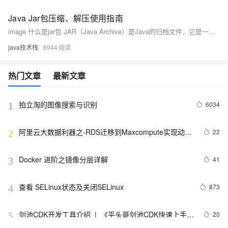
Java Jar包压缩、解压使用指南
image 什么是jar包 JAR（Java Archive）是Java的归档文件，它是一种与平台无关的文件格式，它允许将许多文件组合成一个压缩文件。
java技术栈
6944
热门文章
最新文章
拍立淘的图像搜索与识别
6034
1
阿里云大数据利器之-RDS迁移到Maxcompute实现动态
22
2
分区
Docker 进阶之镜像分层详解
41
3
查看 SELinux状态及关闭SELinux
873
4
剑池CDK开发工具介绍  |  《平头哥剑池CDK快速上手指
20
5
南》第一章