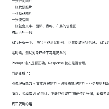
一张合同图片
大模型解决方案
一张发票照片
迁移与运维管理
快速部署 Dify，高效搭建 
一张商品图片
专有云
一张流程图
一张包含文字、图标、表格、布局的信息图
10 分钟在聊天系统中增加
然后再补一句：
帮我分析一下。 帮我生成测试用例。 帮我提取关键信息。 帮我
这时候，测试对象已经不再是简单的：
Prompt 输入是否正确，Response 输出是否合理。
而是变成了：
图像理解能力 + 文本理解能力 + 跨模态推理能力 + 业务规则判
所以，多模态 AI 的测试，不能只停留在“随便传几张图，看模型
真正要测的是：