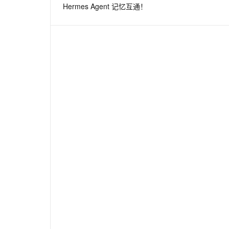
Hermes Agent 记忆互通！
息提取
与 AI 智能体进行实时音视频通话
从文本、图片、视频中提取结构化的属性信息
构建支持视频理解的 AI 音视频实时通话应用
t.diy 一步搞定创意建站
构建大模型应用的安全防护体系
通过自然语言交互简化开发流程,全栈开发支持
通过阿里云安全产品对 AI 应用进行安全防护