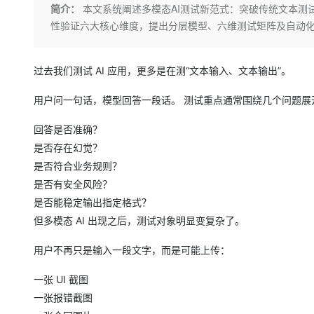
存储
天池大赛
Qwen3.7-Plus
简介：
本文系统阐述多模态AI测试新范式：突破传统文本测
云解析DNS
解决方案免费试用 新老
电子合同
性验证六大核心维度，提出分层模型、六维测试矩阵及自动化
最高领取价值200元试用
能看、能想、能动手的多模
安全
网络与CDN
AI 算法大赛
畅捷通
大数据开发治理平台 Data
AI 产品 免费试用
网络
安全
云开发大赛
Qwen3-VL-Plus
Tableau 订阅
1亿+ 大模型 tokens 和 
过去我们测试 AI 应用，更多是在测“文本输入、文本输出”。
可观测
入门学习赛
中间件
AI空中课堂在线直播课
云防火墙
140+云产品 免费试用
用户问一句话，模型回答一段话。 测试重点通常围绕几个问题展
上云与迁云
云原生的云上边界网络安全
产品新客免费试用，最长1
数据库
生态解决方案
回答是否准确？
大模型服务
企业出海
大模型ACA认证体验
大数据计算
是否存在幻觉？
助力企业全员 AI 认知与能
行业生态解决方案
千问AI平台-Token Plan
是否符合业务规则？
政企业务
媒体服务
开发者生态解决方案
是否有安全风险？
企业服务与云通信
是否能稳定输出指定格式？
千问AI平台-模型体验
AI 开发和 AI 应用解决
但多模态 AI 出现之后，测试对象明显变复杂了。
在线体验全尺寸、多种模态
域名与网站
用户不再只是输入一段文字，而是可能上传：
Happy 系列大模型
终端用户计算
一张 UI 截图
Serverless
一张报错截图
开发工具