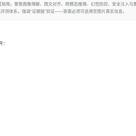
Deepseek-v4-pro
HappyHors
试局限，聚焦图像理解、图文对齐、跨模态推理、幻觉防控、安全注入与
同享
万小智 AI 建站低至 15元/月
Qoder CN
AI 短剧/漫剧
云原生数据库 
快递物流查询
WordPress
成为服务伙
高校合作
评测体系，强调“证据链”验证——答案必须可追溯至图片真实信息。
点，立即开启云上创新
覆盖公网/内网、递归/权威、移动APP等全场景解析服务
送.CN域名，送备案服务码
基于千问大模型等，支持代码智能生成、研发智能问答
AI助力短剧
态智能体模型
旗舰 MoE 大模型，百万上下文与顶尖推理能力
图生视频，流
Ubuntu
服务生态伙伴
云工开物
企业应用
Works
Night Plan 支持 Qwen 3.8-Max
云原生大数据计算服务 MaxCompute
AI 办公
容器服务 Kub
NEW
GLM-5.2
Wan2.7-T
Red Hat
30+ 款产品免费体验
Data Agent 驱动的一站式 Data+AI 开发治理平台
夜间 5 折，Qwen/Meoo/TokenPlan 客户专享
面向分析的企业级SaaS模式云数据仓库
AI智能应用
提供一站式管
科研合作
视觉 Coding、空间感知、多模态思考等全面升级
1M上下文，专为长程任务能力而生
ERP
堂（旗舰版）
SUSE
智能客服
开：
CRM
防护产品
2个月
自动承接线索
建站小程序
OA 办公系统
AI 应用构建
大模型原生
力提升
财税管理
模板建站
Qoder
大模型服务平台百炼-应用模版
HOT
NEW
面向真实软件
个人版上线、团队版降价；千问3.8-Max首发发尝鲜
丰富多元化的应用模版和解决方案
400电话
定制建站
万有无界
大模型服务平台百炼-智能体
方案
广告营销
模板小程序
的模型效果
灵活可视化地构建企业级 Agent
定制小程序
秒悟
人工智能平台 PAI
APP 开发
云端极速 AI 
新一代 AI 视频生成模型，深度适配广告营销等场景
AI Native 的算法工程平台，一站式完成建模、训练、推理服务部署
建站系统