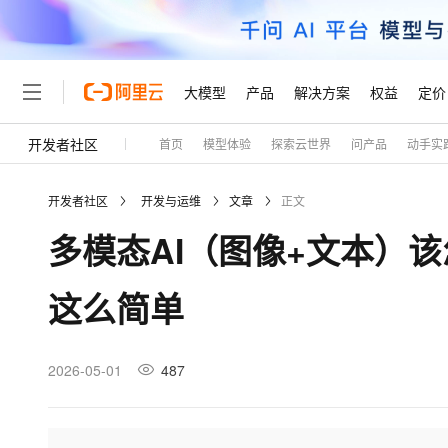
大模型
产品
解决方案
权益
定价
开发者社区
首页
模型体验
探索云世界
问产品
动手实
大模型
产品
解决方案
权益
定价
云市场
伙伴
服务
了解阿里云
精选产品
精选解决方案
普惠上云
产品定价
精选商城
成为销售伙伴
售前咨询
为什么选择阿里云
千问AI平台
开发者社区
开发与运维
文章
正文
了解云产品的定价详情
大模型服务平台百炼
千问办公，解锁你的工作
普惠上云 官方力荐
分销伙伴
在线服务
网站建设
什么是云计算
大
多模态AI（图像+文本）
大模型服务与应用平台
企业级Agent产品，直接
云服务器38元/年起，超
咨询伙伴
多端小程序
技术领先
云上成本管理
售后服务
轻量应用服务器
Agency Agents：拥
官方推荐返现计划
大模型
精选产品
精选解决方案
Salesforce 国际版订阅
稳定可靠
这么简单
管理和优化成本
推荐新用户得奖励，单订单
销售伙伴合作计划
自助服务
友盟天域
安全合规
人工智能与机器学习
AI
文本生成
云数据库 RDS
HappyHorse 打造一
云工开物
无影生态合作计划
在线服务
观测云
分析师报告
高校专属算力普惠，学生认
计算
互联网应用开发
2026-05-01
487
Qwen3.8-Max
HOT
Salesforce On Alibaba C
工单服务
Tuya 物联网平台阿里云
研究报告与白皮书
人工智能平台 PAI
快速拥有专属 OpenClaw
大模
Consulting Partner 合
大数据
容器
智能体时代全能旗舰模型
免费试用
短信专区
一站式AI开发、训练和推
蓝凌 OA
AI 大模型销售与服务生
现代化应用