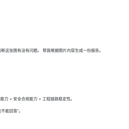
AI 应用
10分钟微调：让0.6B模型媲美235B模
多模态数据信
型
依托云原生高可用架构,实现Dify私有化部署
用1%尺寸在特定领域达到大模型90%以上效果
一个 AI 助手
超强辅助，Bol
即刻拥有 DeepSeek-R1 满血版
在企业官网、通讯软件中为客户提供 AI 客服
多种方案随心选，轻松解锁专属 DeepSeek
判断这张图有没有问题。 帮我根据图片内容生成一份报告。
断能力 + 安全合规能力 + 工程链路稳定性。
能不能回答”。