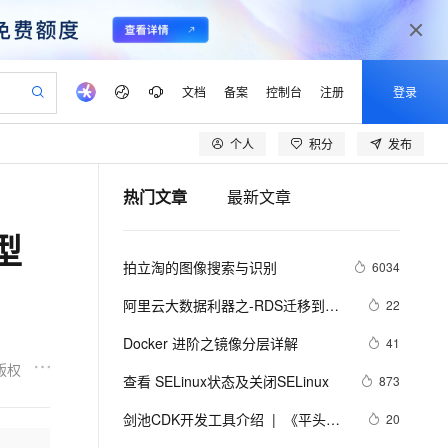
文档
备案
控制台
注册
登录
个人
积分
发布
验
作计划
器
AI 活动
专业服务
服务伙伴合作计划
开发者社区
加入我们
产品动态
服务平台百炼
阿里云 OPC 创新助力计划
热门文章
最新文章
一站式生成采购清单，支持单品或批量购买
io：打造专属 AI 语音助手
S产品伙伴计划（繁花）
峰会
CS
造的大模型服务与应用开发平台
一句话生成原生可编辑精美 PPT 文稿
AI 生产力先锋
Al MaaS 服务伙伴赋能合作
域名
博文
Careers
至高可申请百万元
Qwen3.8-Max 模型上线
型
开启高性价比 AI 编程新体验
弹性可伸缩的云计算服务
Qwen-Audio-3.0-Realtime 端到端实时语音角色扮演
输入一句话想法, 轻松生成专业的 PPT
先锋实践拓展 AI 生产力的边界
Token 补贴，五大权
计划
海大会
伙伴信用分合作计划
商标
问答
社会招聘
拍立淘的图像搜索与识别
6034
益加速 OPC 成功
eek-V4-Pro
SS
一键部署幻兽帕鲁游戏服务器
飞天发布时刻
HOT
Open Search 向量检索版支
划
备案
电子书
校园招聘
pSeek-V4-Pro
视频创作，一键激活电商全链路生产力
稳定、安全、高性价比、高性能的云存储服务
一键购买专属联机服务器，轻松开启游戏
所见，即是所愿
持视频检索 Pipeline 功能
更多支持
阿里云大数据利器之-RDS迁移到
22
划
公司注册
镜像站
视频生成
语音识别与合成
Maxcompute实现动态分区
专属 QwenPaw
漫剧工坊：一站式动画创作平台
AI 实训营
HOT
应用身份服务 (IDaaS)
Docker 进阶之镜像分层详解
41
合作伙伴培训与认证
划
上云迁移
站生成，高效打造优质广告素材
全接入的云上超级电脑
从聊天伙伴进化为能主动干活的本地数字员工
快速生产连贯的高质量长漫剧
从基础到进阶，Agent 创客手把手教你
OpenClaw 管理能力上线
版权
lScope
我要反馈
e-1.1-T2V
Qwen3-TTS-Flash
查看 SELinux状态及关闭SELinux
873
查询合作伙伴
n Alibaba Cloud ISV 合作
代维服务
建企业门户网站
10 分钟搭建微信、支付宝小程序
MaxCompute MaxFrame 提
畅细腻的高质量视频
离线语音合成大模型，多语言方言自适应，低延迟高稳定
创新加速
剑池CDK开发工具介绍  |  《平头哥
ope
登录合作伙伴管理后台
20
我要建议
站，无忧落地极速上线
以可视化方式快速构建移动和 PC 门户网站
国内短信简单易用，安全可靠，秒级触达，全球覆盖200+国家和地区。
高效部署网站，快速应用到小程序
供自动弹性内存功能
剑池CDK快速上手指南》第一章