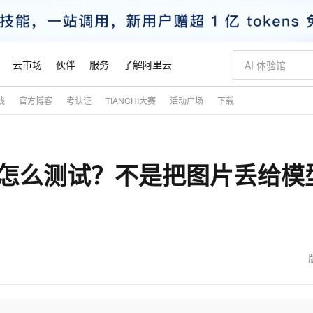
云市场
伙伴
服务
了解阿里云
践
官方博客
考认证
TIANCHI大赛
活动广场
下载
AI 特惠
数据与 API
成为产品伙伴
企业增值服务
最佳实践
价格计算器
AI 场景体
基础软件
产品伙伴合
阿里云认证
市场活动
配置报价
大模型
自助选配和估算价格
新方式
睿译宝，AI翻译排版一步到位
智启 AI 普惠权益
产品生态集成认证中心
企业支持计划
云上春晚
域名与网站
千问官方 MaaS 平台，为开发者和 Agent 而生，新用户赠送 1 亿 + tokens 额度
Qwen Aud
AI Coding
阿里云Maa
2026 阿里云
云服务器 E
为企业打
数据集
Windows
大模型认证
模型
NEW
NEW
该怎么测试？不是把图片丢给模
交付可用成果
值低价云产品抢先购
上传文档即自动完成翻译和格式还原
至高享 1亿+免费 tokens，加速 Al 应用落地
提供智能易用的域名与建站服务
智能编程，一键
安全可靠、
产品生态伙伴
专家技术服务
云上奥运之旅
弹性计算合作
阿里云中企出
手机三要素
宝塔 Linux
全部认证
价格优势
有专属领域专家
GLM-5.2：长任务时代开源旗舰模型
阿里云 OPC 创新助力计划
千问大模型
即刻拥有 DeepS
AI 电商营销
对象存储 O
大模型
产品生态伙伴工作台
企业增值服务台
云栖战略参考
云存储合作计
云栖大会
身份实名认证
CentOS
训练营
推动算力普惠，释放技术红利
最高返9万
多领域专家智能体,一键组建 AI 虚拟交付团队
快速构建应用程序和网站，即刻迈出上云第一步
至高百万元 Token 补贴，加速一人公司成长
多元化、高性能、安全可靠的大模型服务
真正可用的 1M 上下文,一次完成代码全链路开发
轻松解锁专属 Dee
从图文生成到
云上的中国
数据库合作计
活动全景
短信
Docker
图片和
站式影视创作平台
Hermes Agent，打造自进化智能体
Token Plan 模型订阅计划
数字证书管理服务（原SSL证书）
5 分钟轻松部署
AI 广告创作
无影云电脑
企业成长
NEW
信息公告
看见新力量
云网络合作计
OCR 文字识别
JAVA
证享300元代金券
可视化编排打通从文字构思到成片全链路闭环
全托管，含MySQL、PostgreSQL、SQL Server、MariaDB多引擎
自主进化，持久记忆，越用越聪明
Qwen3.8-Max 首发尝鲜，限时加量 10 倍，夜间低至2折
实现全站HTTPS，呈现可信的WEB访问
图文、视频一
随时随地安
魔搭 Mode
Kimi-K3
HappyHors
NEW
loud
服务实践
官网公告
金融模力时刻
Salesforce O
版
发票查验
全能环境
Claude Code + GStack 打造工程团队
千问办公，限时限量积分加倍
Qoder
低代码高效构
AI 建站
短信服务
型
NEW
作计划
Kimi 最新旗舰模型，长程编程与推理利器
让文字生成流
计划
创新中心
魔搭 ModelSc
健康状态
理服务
让AI从“聊天伙伴”进化为能干活的“数字员工”
安装技能 GStack，拥有专属 AI 工程团队
你的AI工作搭子，覆盖日常办公高频场景
面向真实软件的智能体编程平台
0 代码专业建
客户案例
天气预报查询
操作系统
态合作计划