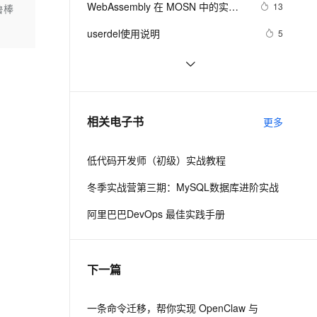
安全
WebAssembly 在 MOSN 中的实践 - 
我要投诉
e-1.1-I2V
Cosyvoice-V3-Flash
13
鲁棒
PolarDB
上云场景组合购
Milvus 弹性伸缩功能新增节
伴
基础框架篇
漫剧创作，剧本、分镜、视频高效生成
100%兼容MySQL、PostgreSQL，兼容Oracle，支持集中和分布式
覆盖90%+业务场景，专享组合折扣价
点支持范围
畅自然，细节丰富
高表现力语音合成大模型，语音克隆听感自然
VPN
userdel使用说明
5
ernetes 版 ACK
云聚AI 严选权益
AI 原生数据库服务发布
SSL 证书
自己看系统的“系统还原”
14
2V
Fun-ASR
，一键激活高效办公新体验
理容器应用的 K8s 服务
精选AI产品，从模型到应用全链提效
Agent 数据网关
文戏情感细腻自然，动作戏激烈拳拳到肉，实现更强表演能力
支持中英文自由切换，具备更强的噪声鲁棒性
堡垒机
AngularJS 五大特性，加快 Web 应
675
AI 用量加速计划
云原生数据库 PolarDB
用开发
防火墙
、识别商机，让客服更高效、服务更出色。
WPF游戏开发——小鸡快跑
新老同享，达量后返
Agentic Database 发布
643
相关电子书
更多
主机安全
应用
低代码开发师（初级）实战教程
千问办公
NEW
AI 应用及服务市场
的智能体编程平台
一站式AI生产力平台
冬季实战营第三期：MySQL数据库进阶实战
AI 应用
伶鹊
阿里巴巴DevOps 最佳实践手册
企业级人与Agent协作平台，接入和调度多个数字员工
智能客服平台，对话机器人、对话分析、智能外呼
大模型
大模型服务平台百炼 - 全妙
自然语言处理
下一篇
应用创作平台
多模态内容创作工具，已接入 DeepSeek
数据标注
机器学习
一条命令迁移，帮你实现 OpenClaw 与