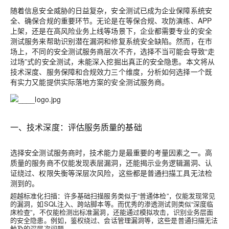
随着信息安全威胁的日益复杂，安全测试已成为企业保障系统安
全、确保合规的重要环节。无论是在等保合规、攻防演练、APP
上架，还是在高风险业务上线等场景下，企业都需要专业的安全
测试服务来帮助识别潜在漏洞和修复系统安全缺陷。然而，在市
场上，不同的安全测试服务商层次不齐，选择不当可能会导致“走
过场”式的安全测试，未能深入挖掘出真正的安全隐患。本文将从
技术深度、服务保障和合规效力三个维度，分析如何选择一个既
有实力又能提供实际落地方案的安全测试服务商。
一、技术深度：评估服务质量的基础
选择安全测试服务商时，技术能力是最重要的考量因素之一。高
质量的服务商不仅能发现表层漏洞，还能揭示业务逻辑漏洞、认
证绕过、权限失衡等深层次风险，这些都是普通扫描工具无法检
测到的。
超越标准化扫描
：许多基础扫描服务类似于“普通体检”，仅能发现常见
的漏洞，如SQL注入、跨站脚本等。而优秀的渗透测试则类似“深度临
床检查”，不仅能检测出标准漏洞，还能通过模拟攻击，识别业务层面
的安全隐患。例如，鉴权绕过、会话管理漏洞等，这些是普通扫描无法
触及的深层次问题。