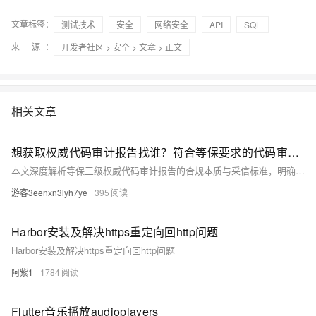
文章标签：
测试技术
安全
网络安全
API
SQL
来 源：
开发者社区
>
安全
>
文章
> 正文
相关文章
想获取权威代码审计报告找谁？符合等保要求的代码审计服务商选择全指南
本文深度解析等保三级权威代码审计报告的合规本质与采信标准，明确CMA/CNAS/CCRC三大法定资质缺一不可，强调须严格对标GB/T 22239和GB/T 39412国标，覆盖“安全计算环境”要求，并实现工具扫描、人工审计、交互验证三阶段闭环及整改复测。
游客3eenxn3lyh7ye
395
Harbor安装及解决https重定向回http问题
Harbor安装及解决https重定向回http问题
阿紫1
1784
Flutter音乐播放audioplayers