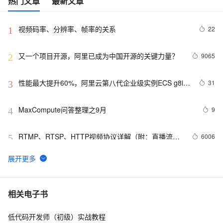
热门文章
最新文章
视频码率、分辨率、帧率的关系
22
1
又一个项目开源，阿里已成为中国开源的关键力量？
9065
2
性能最大提升60%，阿里云第八代企业级实例ECS g8i正
31
3
式上线
MaxCompute问答整理之9月
9
4
RTMP、RTSP、HTTP视频协议详解（附：直播流地
6006
5
址、播放软件）
【YOLOv8改进 - 注意力机制】Triplet Attention：轻量有
4
6
效的三元注意力
Python PIL远程命令执行漏洞复现(CVE-2017-8291 
11
7
相关电子书
CVE-2017-8291)
低代码开发师（初级）实战教程
新年快乐 ~
1
8