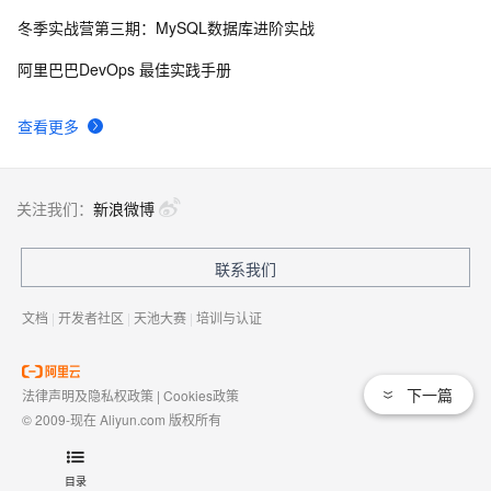
冬季实战营第三期：MySQL数据库进阶实战
50个优秀的名片设计作品欣赏
577
9
阿里巴巴DevOps 最佳实践手册
WebBrowser控件使用详解
589
10
查看更多
关注我们：
新浪微博
联系我们
文档
|
开发者社区
|
天池大赛
|
培训与认证
下一篇
法律声明及隐私权政策
|
Cookies政策
© 2009-现在 Aliyun.com 版权所有
增值电信业务经营许可证：
浙B2-20080101
域名注册服务机构许可：
浙D3-20210002
目录