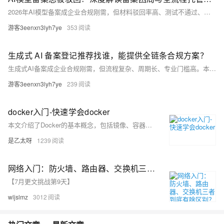
2026年AI模型备案成企业合规刚需，但材料驳回率高、测试不通过、审批周期长达4–10个月。本文深度解析备案三大难点（材料完备性、双审核机制、技术测试），对比三类服务商，并强调“技术预检+材料规范+安全测试+全程跟进”四位一体的全流程托管价值，助力企业高效拿号。
游客3eenxn3lyh7ye
353
生成式 AI 备案登记推荐找谁，能提供全链条合规方案？
生成式AI备案成企业合规刚需，但流程复杂、周期长、专业门槛高。本文详解全链条服务机构四大筛选标准：服务完整性、权威资质（CCRC/CMA/ISO42001）、技术能力（自研工具+百万题库）与时效保障，并提供实操路径与行业案例参考。（239字）
游客3eenxn3lyh7ye
239
docker入门-快速学会docker
本文介绍了Docker的基本概念，包括镜像、容器、tar文件、Dockerfile和仓库，并通过实际操作演示了如何使用Docker。从拉取Nginx镜像、运行容器、修改容器内容、保存容器为新镜像，到使用Dockerfile构建自定义镜像，最后讲解了如何保存和恢复镜像。文中还推荐了一个在线实践平台Play with Docker，方便读者快速上手Docker。
是乙太呀
1239
网络入门：防火墙、路由器、交换机三者到底有啥区别？
【7月更文挑战第9天】
wljslmz
3012