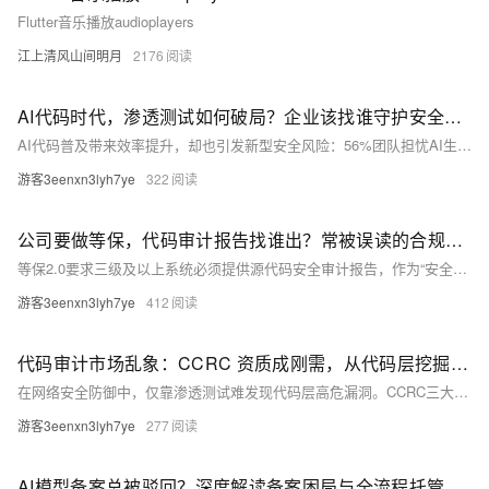
Flutter音乐播放audioplayers
江上清风山间明月
2176
AI代码时代，渗透测试如何破局？企业该找谁守护安全防线？
AI代码普及带来效率提升，却也引发新型安全风险：56%团队担忧AI生成代码存隐患，攻击者更利用共性漏洞发起自动化攻击。传统黑盒测试已失效，需转向灰盒+白盒融合策略，构建AI专项用例库，并结合工具与人工双重验证。
游客3eenxn3lyh7ye
322
公司要做等保，代码审计报告找谁出？常被误读的合规问题
等保2.0要求三级及以上系统必须提供源代码安全审计报告，作为“安全开发”关键证据。该报告需聚焦逻辑层风险（如SQL注入、越权、硬编码密钥等），非漏洞扫描或渗透测试可替代。合规报告须满足：方法论合规（依据GB/T 39412-2020等）、结果可追溯（精确定位至行号+复现路径）、整改可闭环（含修复建议与免费复测）。服务方应具备CMA、CCRC等法定资质，并采用“自动化扫描+人工深度分析”双轨机制。（239字）
游客3eenxn3lyh7ye
412
代码审计市场乱象：CCRC 资质成刚需，从代码层挖掘高危漏洞成行业共识
在网络安全防御中，仅靠渗透测试难发现代码层高危漏洞。CCRC三大资质（软件安全开发、安全测试、风险评估）是验证服务商代码审计能力的国家级公信力标尺，覆盖SAST/IAST、全语言人工审计及合规研判，确保从源头筑牢安全防线。（239字）
游客3eenxn3lyh7ye
277
AI模型备案总被驳回？深度解读备案困局与全流程托管服务的价值