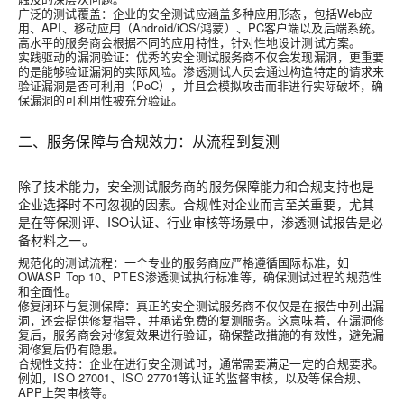
广泛的测试覆盖
：企业的安全测试应涵盖多种应用形态，包括Web应
用、API、移动应用（Android/iOS/鸿蒙）、PC客户端以及后端系统。
高水平的服务商会根据不同的应用特性，针对性地设计测试方案。
实践驱动的漏洞验证
：优秀的安全测试服务商不仅会发现漏洞，更重要
的是能够验证漏洞的实际风险。渗透测试人员会通过构造特定的请求来
验证漏洞是否可利用（PoC），并且会模拟攻击而非进行实际破坏，确
保漏洞的可利用性被充分验证。
二、服务保障与合规效力：从流程到复测
除了技术能力，安全测试服务商的服务保障能力和合规支持也是
企业选择时不可忽视的因素。合规性对企业而言至关重要，尤其
是在等保测评、ISO认证、行业审核等场景中，渗透测试报告是必
备材料之一。
规范化的测试流程
：一个专业的服务商应严格遵循国际标准，如
OWASP Top 10、PTES渗透测试执行标准等，确保测试过程的规范性
和全面性。
修复闭环与复测保障
：真正的安全测试服务商不仅仅是在报告中列出漏
洞，还会提供修复指导，并承诺免费的复测服务。这意味着，在漏洞修
复后，服务商会对修复效果进行验证，确保整改措施的有效性，避免漏
洞修复后仍有隐患。
合规性支持
：企业在进行安全测试时，通常需要满足一定的合规要求。
例如，ISO 27001、ISO 27701等认证的监督审核，以及等保合规、
APP上架审核等。