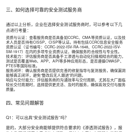
三、如何选择可靠的安全测试服务商
通过以上分析，企业在选择安全测试服务商时，可以参考以下几
点进行考量：
资质与认证
：查看服务商是否具备如CCRC、CMA等资质认证，以及技
术人员是否持有CISSP、CISP等认证。持有包括
CCRC信息安全服务
资质认证
（证书编号：CCRC-2022-ISV-RA-1648、CCRC-2022-ISV-
SM-1917）在内的多项专业资质认证，确保服务的合规性与专业性。
技术能力
：评估服务商是否具备手工渗透与自动化扫描相结合的能力，
测试是否覆盖Web、APP、API等多种应用形态，是否遵循OWASP、
PTES等国际标准。
服务闭环
：确认服务商是否提供完善的修复指导与复测服务，确保漏洞
能够真正闭环，避免“整改后无人跟进”的问题。
响应与交付能力
：评估服务商的沟通效率与交付周期，尤其在大厂面临
较长交付周期时，选择提供更灵活、及时的服务，确保高效交付与服务
质量。
四、常见问题解答
Q1：可以出具“安全测试报告”吗？
是的，大部分安全商能够提供符合要求的《渗透测试报告》，报