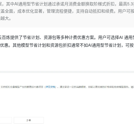
Deepseek-v4-pro
HappyHors
，其中AI通用型节省计划通过承诺月消费金额换取阶梯式折扣，最高5.3
同享
万小智 AI 建站低至 15元/月
Qoder CN
AI 短剧/漫剧
云原生数据库 
快递物流查询
WordPress
成为服务伙
高校合作
覆盖全面，成本优化显著，管理流程便捷，支持自动抵扣和续费。用户可
点，立即开启云上创新
覆盖公网/内网、递归/权威、移动APP等全场景解析服务
送.CN域名，送备案服务码
基于千问大模型等，支持代码智能生成、研发智能问答
AI助力短剧
态智能体模型
旗舰 MoE 大模型，百万上下文与顶尖推理能力
图生视频，流
Ubuntu
扣越大。
服务生态伙伴
云工开物
企业应用
Works
Night Plan 支持 Qwen 3.8-Max
云原生大数据计算服务 MaxCompute
AI 办公
容器服务 Kub
NEW
GLM-5.2
Wan2.7-T
Red Hat
30+ 款产品免费体验
Data Agent 驱动的一站式 Data+AI 开发治理平台
夜间 5 折，Qwen/Meoo/TokenPlan 客户专享
面向分析的企业级SaaS模式云数据仓库
AI智能应用
提供一站式管
科研合作
视觉 Coding、空间感知、多模态思考等全面升级
1M上下文，专为长程任务能力而生
ERP
百炼提供了节省计划、资源包等多种计费优惠方案。用户可选择AI 通用
堂（旗舰版）
SUSE
智能客服
折优惠。其他模型节省计划和资源包折扣通常不如AI通用型节省计划，可
CRM
防护产品
2个月
自动承接线索
建站小程序
OA 办公系统
AI 应用构建
大模型原生
力提升
财税管理
模板建站
Qoder
大模型服务平台百炼-应用模版
HOT
NEW
面向真实软件
个人版上线、团队版降价；千问3.8-Max首发发尝鲜
丰富多元化的应用模版和解决方案
400电话
定制建站
万有无界
大模型服务平台百炼-智能体
方案
广告营销
模板小程序
的模型效果
灵活可视化地构建企业级 Agent
定制小程序
秒悟
人工智能平台 PAI
APP 开发
云端极速 AI 
新一代 AI 视频生成模型，深度适配广告营销等场景
AI Native 的算法工程平台，一站式完成建模、训练、推理服务部署
建站系统