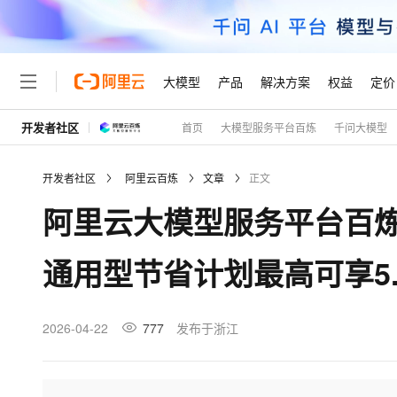
大模型
产品
解决方案
权益
定价
开发者社区
首页
大模型服务平台百炼
千问大模型
大模型
产品
解决方案
权益
定价
云市场
伙伴
服务
了解阿里云
精选产品
精选解决方案
普惠上云
产品定价
精选商城
成为销售伙伴
售前咨询
为什么选择阿里云
千问AI平台
开发者社区
阿里云百炼
文章
正文
了解云产品的定价详情
大模型服务平台百炼
千问办公，解锁你的工作
普惠上云 官方力荐
分销伙伴
在线服务
网站建设
什么是云计算
大
阿里云大模型服务平台百炼
大模型服务与应用平台
企业级Agent产品，直接
云服务器38元/年起，超
咨询伙伴
多端小程序
技术领先
云上成本管理
售后服务
轻量应用服务器
Agency Agents：拥
官方推荐返现计划
大模型
精选产品
精选解决方案
Salesforce 国际版订阅
稳定可靠
通用型节省计划最高可享5.
管理和优化成本
推荐新用户得奖励，单订单
销售伙伴合作计划
自助服务
友盟天域
安全合规
人工智能与机器学习
AI
文本生成
云数据库 RDS
HappyHorse 打造一
云工开物
无影生态合作计划
在线服务
观测云
分析师报告
高校专属算力普惠，学生认
计算
互联网应用开发
2026-04-22
777
发布于浙江
Qwen3.8-Max
HOT
Salesforce On Alibaba C
工单服务
Tuya 物联网平台阿里云
研究报告与白皮书
人工智能平台 PAI
快速拥有专属 OpenClaw
大模
Consulting Partner 合
大数据
容器
智能体时代全能旗舰模型
免费试用
短信专区
一站式AI开发、训练和推
蓝凌 OA
AI 大模型销售与服务生
现代化应用