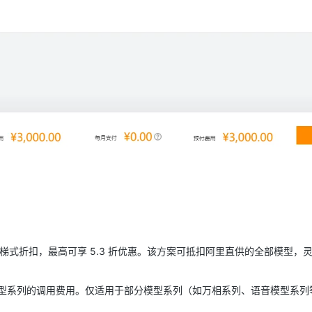
AI 应用
10分钟微调：让0.6B模型媲美235B模
多模态数据信
型
依托云原生高可用架构,实现Dify私有化部署
用1%尺寸在特定领域达到大模型90%以上效果
一个 AI 助手
超强辅助，Bol
即刻拥有 DeepSeek-R1 满血版
在企业官网、通讯软件中为客户提供 AI 客服
多种方案随心选，轻松解锁专属 DeepSeek
梯式折扣，最高可享 5.3 折优惠。该方案可抵扣阿里直供的全部模型，
型系列的调用费用。仅适用于部分模型系列（如万相系列、语音模型系列