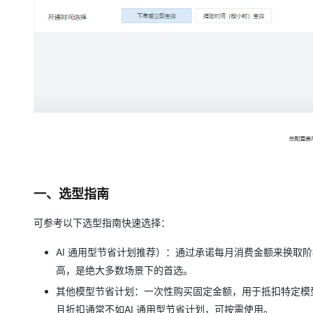
大模型解决方案
迁移与运维管理
快速部署 Dify，高效搭建 
专有云
10 分钟在聊天系统中增加
一、选型指南
可参考以下选型指南快速选择：
AI 通用型节省计划推荐）：通过承诺每月消费金额来换取阶
高，是绝大多数场景下的首选。
其他模型节省计划：一次性购买固定金额，用于抵扣特定模
且折扣通常不如AI 通用型节省计划，可按需使用。