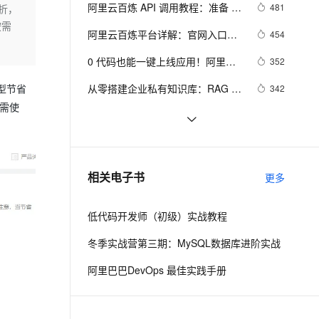
安全
我要投诉
e-1.1-I2V
Cosyvoice-V3-Flash
阿里云百炼 API 调用教程：准备 
481
折，
PolarDB
上云场景组合购
Milvus 弹性伸缩功能新增节
伴
API-Key、配置环境变量和调用 API 
按需
漫剧创作，剧本、分镜、视频高效生成
100%兼容MySQL、PostgreSQL，兼容Oracle，支持集中和分布式
覆盖90%+业务场景，专享组合折扣价
点支持范围
畅自然，细节丰富
高表现力语音合成大模型，语音克隆听感自然
VPN
阿里云百炼平台详解：官网入口链
454
流程
接、免费AI大模型领取及常见问题
ernetes 版 ACK
云聚AI 严选权益
AI 原生数据库服务发布
SSL 证书
0 代码也能一键上线应用！阿里云 
2V
Fun-ASR
352
解答FAQ
，一键激活高效办公新体验
理容器应用的 K8s 服务
精选AI产品，从模型到应用全链提效
Agent 数据网关
Meoo 秒悟，一句话生成网站 / 小程
文戏情感细腻自然，动作戏激烈拳拳到肉，实现更强表演能力
支持中英文自由切换，具备更强的噪声鲁棒性
堡垒机
从零搭建企业私有知识库：RAG + 
342
型节省
序全链路开发工具
AI 用量加速计划
云原生数据库 PolarDB
大模型实战（附完整代码）
按需使
防火墙
、识别商机，让客服更高效、服务更出色。
新老同享，达量后返
Agentic Database 发布
阿里云百炼大模型服务平台文本、
297
图像、音频、视频等主要模型与能
主机安全
应用
阿里云百炼Token Plan三大档位详
296
力介绍
解：Credits计费规则、Token换算
千问办公
NEW
阿里云百炼上线DeepSeek-V4：
261
AI 应用及服务市场
相关电子书
与团队选型指南
更多
的智能体编程平台
一站式AI生产力平台
API 价格与官网一致，百万Tokens
输入最低1元、输出最低2元
AI 应用
伶鹊
低代码开发师（初级）实战教程
企业级人与Agent协作平台，接入和调度多个数字员工
智能客服平台，对话机器人、对话分析、智能外呼
大模型
冬季实战营第三期：MySQL数据库进阶实战
大模型服务平台百炼 - 全妙
自然语言处理
阿里巴巴DevOps 最佳实践手册
应用创作平台
多模态内容创作工具，已接入 DeepSeek
数据标注
机器学习