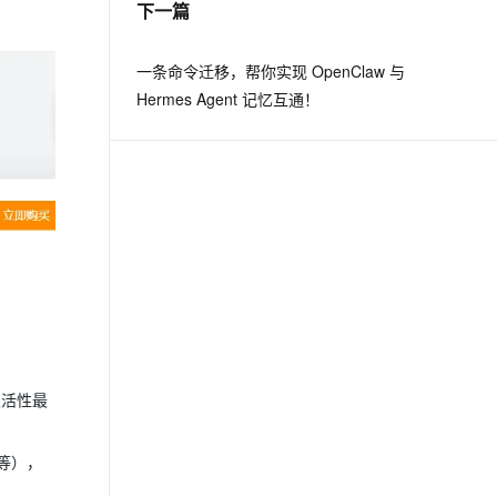
下一篇
息提取
与 AI 智能体进行实时音视频通话
一条命令迁移，帮你实现 OpenClaw 与
从文本、图片、视频中提取结构化的属性信息
构建支持视频理解的 AI 音视频实时通话应用
Hermes Agent 记忆互通！
t.diy 一步搞定创意建站
构建大模型应用的安全防护体系
通过自然语言交互简化开发流程,全栈开发支持
通过阿里云安全产品对 AI 应用进行安全防护
灵活性最
等），