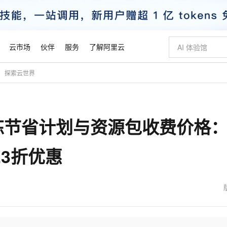
云市场
伙伴
服务
了解阿里云
探索云世界
AI 特惠
数据与 API
成为产品伙伴
企业增值服务
最佳实践
价格计算器
AI 场景体
基础软件
产品伙伴合
阿里云认证
市场活动
配置报价
大模型
自助选配和估算价格
新方式
睿译宝，AI翻译排版一步到位
智启 AI 普惠权益
产品生态集成认证中心
企业支持计划
云上春晚
域名与网站
千问官方 MaaS 平台，为开发者和 Agent 而生，新用户赠送 1 亿 + tokens 额度
Qwen Aud
AI Coding
阿里云Maa
2026 阿里云
云服务器 E
为企业打
数据集
Windows
大模型认证
模型
NEW
NEW
节省计划与资源包收费价格：
交付可用成果
值低价云产品抢先购
上传文档即自动完成翻译和格式还原
至高享 1亿+免费 tokens，加速 Al 应用落地
提供智能易用的域名与建站服务
智能编程，一键
安全可靠、
产品生态伙伴
专家技术服务
云上奥运之旅
弹性计算合作
阿里云中企出
手机三要素
宝塔 Linux
全部认证
价格优势
有专属领域专家
GLM-5.2：长任务时代开源旗舰模型
阿里云 OPC 创新助力计划
千问大模型
即刻拥有 DeepS
AI 电商营销
对象存储 O
大模型
产品生态伙伴工作台
企业增值服务台
云栖战略参考
云存储合作计
云栖大会
身份实名认证
CentOS
训练营
3折优惠
推动算力普惠，释放技术红利
最高返9万
多领域专家智能体,一键组建 AI 虚拟交付团队
快速构建应用程序和网站，即刻迈出上云第一步
至高百万元 Token 补贴，加速一人公司成长
多元化、高性能、安全可靠的大模型服务
真正可用的 1M 上下文,一次完成代码全链路开发
轻松解锁专属 Dee
从图文生成到
云上的中国
数据库合作计
活动全景
短信
Docker
图片和
站式影视创作平台
Hermes Agent，打造自进化智能体
Token Plan 模型订阅计划
数字证书管理服务（原SSL证书）
5 分钟轻松部署
AI 广告创作
无影云电脑
企业成长
NEW
信息公告
看见新力量
云网络合作计
OCR 文字识别
JAVA
证享300元代金券
可视化编排打通从文字构思到成片全链路闭环
全托管，含MySQL、PostgreSQL、SQL Server、MariaDB多引擎
自主进化，持久记忆，越用越聪明
Qwen3.8-Max 首发尝鲜，限时加量 10 倍，夜间低至2折
实现全站HTTPS，呈现可信的WEB访问
图文、视频一
随时随地安
魔搭 Mode
Kimi-K3
HappyHors
NEW
loud
服务实践
官网公告
金融模力时刻
Salesforce O
版
发票查验
全能环境
Claude Code + GStack 打造工程团队
千问办公，限时限量积分加倍
Qoder
低代码高效构
AI 建站
短信服务
型
NEW
作计划
Kimi 最新旗舰模型，长程编程与推理利器
让文字生成流
计划
创新中心
魔搭 ModelSc
健康状态
理服务
让AI从“聊天伙伴”进化为能干活的“数字员工”
安装技能 GStack，拥有专属 AI 工程团队
你的AI工作搭子，覆盖日常办公高频场景
面向真实软件的智能体编程平台
0 代码专业建
客户案例
天气预报查询
操作系统
态合作计划