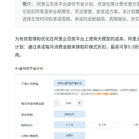
存储
天池大赛
Qwen3.7-Plus
简介：
阿里云百炼平台提供节省计划、资源包等计费优惠方案
云解析DNS
解决方案免费试用 新老
电子合同
可抵扣阿里直供全部模型，灵活便捷，是首选方案。该计划
最高领取价值200元试用
能看、能想、能动手的多模
安全
网络与CDN
AI 算法大赛
畅捷通
选择生效时间和承诺周期，承诺的金额越高、周期越长，折
大数据开发治理平台 Data
AI 产品 免费试用
网络
安全
云开发大赛
Qwen3-VL-Plus
Tableau 订阅
1亿+ 大模型 tokens 和 
可观测
入门学习赛
中间件
为有效管理和优化在阿里云百炼平台上使用大模型的成本，阿里云
AI空中课堂在线直播课
云防火墙
140+云产品 免费试用
计划：通过承诺每月消费金额来换取阶梯式折扣，最高可享5.3
上云与迁云
云原生的云上边界网络安全
产品新客免费试用，最长1
数据库
用。
生态解决方案
大模型服务
企业出海
大模型ACA认证体验
大数据计算
助力企业全员 AI 认知与能
行业生态解决方案
千问AI平台-Token Plan
政企业务
媒体服务
开发者生态解决方案
企业服务与云通信
千问AI平台-模型体验
AI 开发和 AI 应用解决
在线体验全尺寸、多种模态
域名与网站
Happy 系列大模型
终端用户计算
Serverless
开发工具