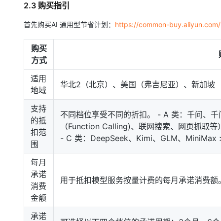
2.3 购买指引
首先购买AI 通用型节省计划：
https://common-buy.aliyun.co
购买
方式
适用
华北2（北京）、美国（弗吉尼亚）、新加坡
地域
支持
不同档位享受不同的折扣。 - A 类：千问
的抵
（Function Calling)、联网搜索、网
扣范
- C 类：DeepSeek、Kimi、GLM、Mini
围
每月
承诺
用于抵扣模型服务按量计费的每月承诺消费额。可
消费
金额
承诺