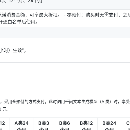
、12个月、24个月
承诺消费金额，可享最大折扣。 - 零预付：购买时无需支付，之
开通白名单后使用。
小时）生效”。
省计划，采用全预付的方式支付，此时调用千问文本生成模型（A 类）时，享受 
8 元。
12
A类24
B类3
B类6
B类12
B类24
月
个月
个月
个月
个月
个月