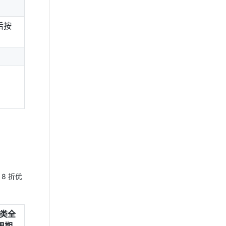
后按
8 折优
C类全
周期