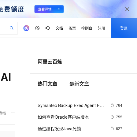
文档
备案
控制台
注册
登录
验
作计划
器
AI 活动
专业服务
服务伙伴合作计划
开发者社区
加入我们
产品动态
服务平台百炼
阿里云 OPC 创新助力计划
阿里云百炼
一站式生成采购清单，支持单品或批量购买
io：打造专属 AI 语音助手
S产品伙伴计划（繁花）
峰会
CS
造的大模型服务与应用开发平台
一句话生成原生可编辑精美 PPT 文稿
AI 生产力先锋
Al MaaS 服务伙伴赋能合作
域名
博文
Careers
至高可申请百万元
Qwen3.8-Max 模型上线
AI
开启高性价比 AI 编程新体验
弹性可伸缩的云计算服务
Qwen-Audio-3.0-Realtime 端到端实时语音角色扮演
输入一句话想法, 轻松生成专业的 PPT
先锋实践拓展 AI 生产力的边界
Token 补贴，五大权
计划
海大会
伙伴信用分合作计划
商标
问答
社会招聘
热门文章
最新文章
益加速 OPC 成功
eek-V4-Pro
SS
一键部署幻兽帕鲁游戏服务器
飞天发布时刻
HOT
Open Search 向量检索版支
划
备案
电子书
校园招聘
pSeek-V4-Pro
视频创作，一键激活电商全链路生产力
稳定、安全、高性价比、高性能的云存储服务
一键购买专属联机服务器，轻松开启游戏
所见，即是所愿
持视频检索 Pipeline 功能
更多支持
划
公司注册
镜像站
视频生成
语音识别与合成
专属 QwenPaw
漫剧工坊：一站式动画创作平台
AI 实训营
HOT
应用身份服务 (IDaaS)
Symantec Backup Exec Agent For 
764
合作伙伴培训与认证
划
上云迁移
站生成，高效打造优质广告素材
全接入的云上超级电脑
从聊天伙伴进化为能主动干活的本地数字员工
快速生产连贯的高质量长漫剧
从基础到进阶，Agent 创客手把手教你
OpenClaw 管理能力上线
Linux防火墙问题
版权
lScope
我要反馈
e-1.1-T2V
Qwen3-TTS-Flash
如何查看Oracle客户端版本
755
查询合作伙伴
n Alibaba Cloud ISV 合作
代维服务
建企业门户网站
10 分钟搭建微信、支付宝小程序
MaxCompute MaxFrame 提
畅细腻的高质量视频
离线语音合成大模型，多语言方言自适应，低延迟高稳定
创新加速
ope
通过编程发现Java死锁
登录合作伙伴管理后台
我要建议
627
站，无忧落地极速上线
以可视化方式快速构建移动和 PC 门户网站
国内短信简单易用，安全可靠，秒级触达，全球覆盖200+国家和地区。
高效部署网站，快速应用到小程序
供自动弹性内存功能