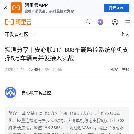
打开 APP
开发者社区
个人
实测分享｜安心联JT/T808车载监控系统单机支
撑5万车辆高并发接入实战
2026-04-22
486
发布于河南
版权
举报
安心联车载监控
简介：
本文基于普通i5办公主机（16GB内存），通过ZGC调
优、轻量连接池与异步IO架构，实测单机稳定支撑5万JT/T 808
终端长连接，峰值TPS 3356，平均延迟328ms，验证了低成本