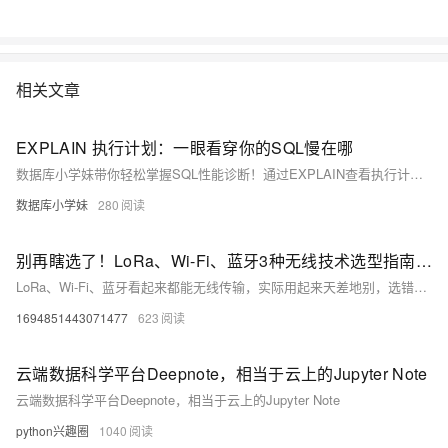
相关文章
EXPLAIN 执行计划：一眼看穿你的SQL慢在哪
数据库小学妹带你轻松掌握SQL性能诊断！通过EXPLAIN查看执行计划，精准识别索引失效、全表扫描（ALL）、key为NULL等瓶颈。聚焦type、key、rows等6个关键字段，结合实战案例与避坑指南（如函数滥用、最左前缀破坏），让优化有的放矢。学完即用，告别盲目调优！
数据库小学妹
280
别再瞎选了！LoRa、Wi-Fi、蓝牙3种无线技术选型指南，看完再也不踩坑
LoRa、Wi-Fi、蓝牙看起来都能无线传输，实际用起来天差地别，选错了轻则项目延期，重则直接推倒重来。今天就用最通俗易懂的方式讲清三者的核心差异，帮你一次性搞懂不同场景该怎么选。
1694851443071477
623
云端数据科学平台Deepnote，相当于云上的Jupyter Note
云端数据科学平台Deepnote，相当于云上的Jupyter Note
python兴趣圈
1040