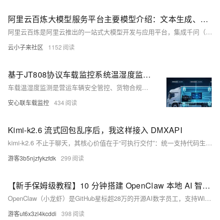
阿里云百炼大模型服务平台主要模型介绍：文本生成、图像与视频、音频与语音等热门模型与能力简介
阿里云百炼是阿里云推出的一站式大模型开发与应用平台，集成千问（Qwen）全系列及DeepSeek、Kimi、GLM、MiniMax等主流第三方大模型，覆盖文本、图像、音频、视频、向量等多模态能力。开发者可通过OpenAI兼容API直接调用模型，业务人员则可借助可视化工具快速搭建智能体、知识库问答等AI应用，无需自行部署运维。新用户注册开通即可获赠超7000万tokens免费额度，支持从模型体验到应用落地的流程服务，显著降低AI应用开发门槛。
云小子来社区
1152
基于JT808协议车载监控系统温湿度监测功能详解
车载温湿度监测是营运车辆安全管控、货物合规运输的核心基础，直接关系到行车安全、货物完好及运营合规性。本文从车载温湿度监测的实际需求出发，详解其核心价值与功能实现，重点介绍基于JT808协议的软件落地方案，同时融入4路全方位监控亮点，兼顾基础监测与全方位管控需求，为车载温湿度监测系统的选型与部署提供实用技术参考。
安心联车载监控
434
Kimi-k2.6 流式回包乱序后，我这样接入 ​D​М‌X​Α‌РΙ
kimi-k2.6 不止于聊天，其核心价值在于“可执行交付”：统一支持代码生成、长时程任务、Agent协作、文档→技能复用及多格式输出，具备工程级组合能力。它契合企业对“单模型多工位”的刚需——在研发、内容中台等场景中，稳定闭环完成需求拆解、编码、文档整理等多步任务。真正落地需依托DMXAPI网关实现标准化API集成，解决Web路径的不确定性，让模型能力成为可度量、可审计、可持续的生产基础执行层。（239字）
游客3b5njzfykzfdk
299
【新手保姆级教程】10 分钟搭建 OpenClaw 本地 AI 智能体操作指南
OpenClaw（小龙虾）是GitHub星标超28万的开源AI数字员工，支持Windows一键部署。本地运行、零代码、自动执行任务，10分钟即可完成安装，轻松实现文件整理、浏览器自动化、微信操作等，新手友好，隐私安全。
游客ut6x3zl4kcddi
398