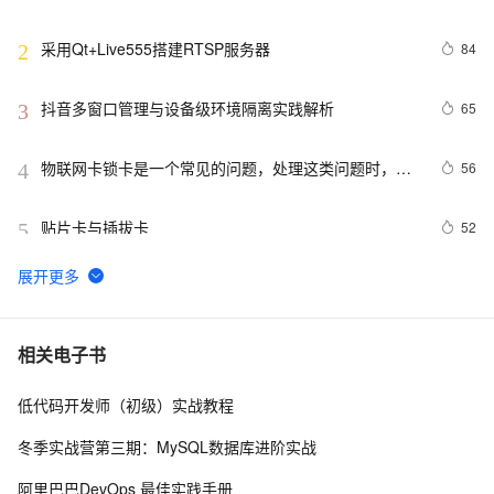
数校验到运营节奏设计
采用Qt+Live555搭建RTSP服务器
84
2
抖音多窗口管理与设备级环境隔离实践解析
65
3
物联网卡锁卡是一个常见的问题，处理这类问题时，可
56
4
以根据锁卡的具体原因采取相应的解决措施。以下是一
些常见的物联网卡锁卡原因及其处理方法
贴片卡与插拔卡
52
5
2026年指纹浏览器核心防护能力拆解：从底层实现到功
49
6
能清单的技术评估框架
千景 3DVR 全景：轻量化实景数字孪生，打造制造业云
45
7
相关电子书
端验厂数字化方案
低代码开发师（初级）实战教程
2026主流指纹浏览器环境隔离能力实测盘点
45
8
冬季实战营第三期：MySQL数据库进阶实战
1688运营实战指南：1688系统化学习与进阶技巧
42
9
阿里巴巴DevOps 最佳实践手册