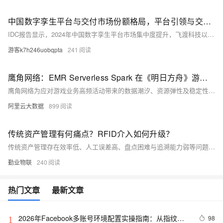
中国数字孪生平台与交付市场份额格局，平台引领与交付落地双轮驱动
IDC报告显示，2024年中国数字孪生平台市场集中度提升，飞渡科技以25.1%份额居首；山东融谷信息专注交付，累计落地800+项目，首创“标准化组件+定制场景”模式，缩短周期40%、降本30%，打通技术到价值的“最后一公里”。
游客k7h246uobqpta
241
鹰角网络：EMR Serverless Spark 在《明日方舟》游戏业务的应用
鹰角网络为应对游戏业务高频活动带来的数据潮汐、资源弹性及稳定性需求，采用阿里云 EMR Serverless Spark 构建云原生大数据架构，迁移后实现计算加速50%，核心链路产出时间提前1.5h，研发效率和稳定性显著提升！
阿里云大数据
899
传统资产管理有何痛点？RFID介入如何升级？
传统资产管理存在效率低、人工误差高、盘点困难与追溯能力弱等问题。RFID可实现自动识别、实时追踪与精准管理，大幅提升资产管理效率。
勤业物联
240
热门文章
最新文章
2026年Facebook多账号环境配置实操指南：从指纹参
98
1