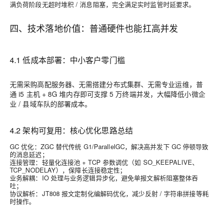
满负荷阶段无超时堆积 / 消息阻塞，完全满足实时监管时延要求。
四、技术落地价值：普通硬件也能扛高并发
4.1 低成本部署：中小客户零门槛
无需采购高配服务器、无需搭建分布式集群、无需专业运维，普
通 i5 主机 + 8G 堆内存即可支撑 5 万终端并发，大幅降低小微企
业 / 县域车队的部署成本。
4.2 架构可复用：核心优化思路总结
GC 优化
：ZGC 替代传统 G1/ParallelGC，解决高并发下 GC 停顿导致
的消息延迟；
连接管理
：轻量化连接池 + TCP 参数调优（如 SO_KEEPALIVE、
TCP_NODELAY），保障长连接稳定性；
业务解耦
：IO 处理与业务逻辑异步化，避免单报文解析阻塞整体吞
吐；
协议解析
：JT808 报文定制化编解码优化，减少反射 / 字符串拼接等耗
时操作。