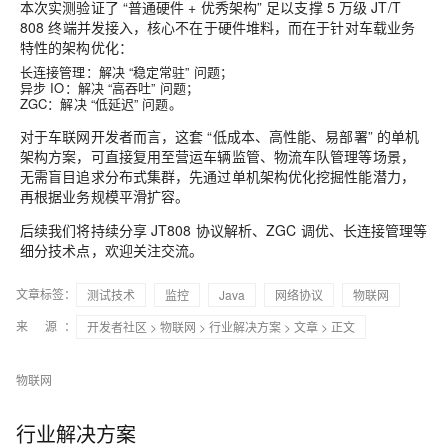
本次实测验证了 “普通硬件 + 优秀架构” 足以支撑 5 万级 JT/T
808 终端并发接入，核心不在于硬件堆料，而在于针对车载业务
特性的架构优化：
长连接管理：解决 “稳定常驻” 问题；
异步 IO：解决 “高吞吐” 问题；
ZGC：解决 “低延迟” 问题。
对于车联网开发者而言，这套 “低成本、高性能、易部署” 的单机
架构方案，可直接复用至营运车辆监管、物流车队管理等场景，
无需盲目追求分布式集群，先通过单机架构优化挖掘性能潜力，
再根据业务规模平滑扩容。
后续我们将持续分享 JT808 协议解析、ZGC 调优、长连接管理等
细分技术点，欢迎关注交流。
文章标签：
测试技术
监控
Java
网络协议
物联网
来 源：
开发者社区
>
物联网
>
行业解决方案
>
文章
> 正文
物联网
行业解决方案