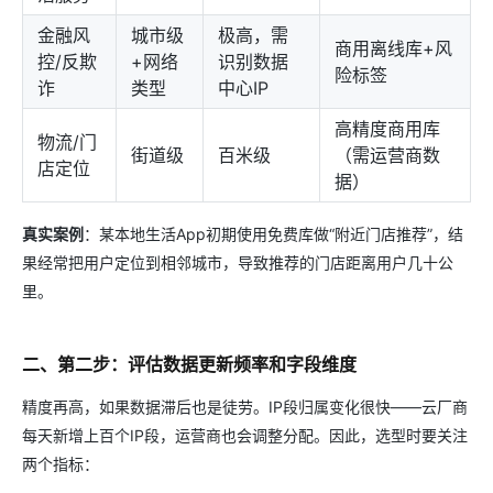
金融风
城市级
极高，需
商用离线库+风
控/反欺
+网络
识别数据
险标签
诈
类型
中心IP
高精度商用库
物流/门
街道级
百米级
（需运营商数
店定位
据）
真实案例
：某本地生活App初期使用免费库做“附近门店推荐”，结
果经常把用户定位到相邻城市，导致推荐的门店距离用户几十公
里。
二、第二步：评估数据更新频率和字段维度
精度再高，如果数据滞后也是徒劳。IP段归属变化很快——云厂商
每天新增上百个IP段，运营商也会调整分配。因此，选型时要关注
两个指标：