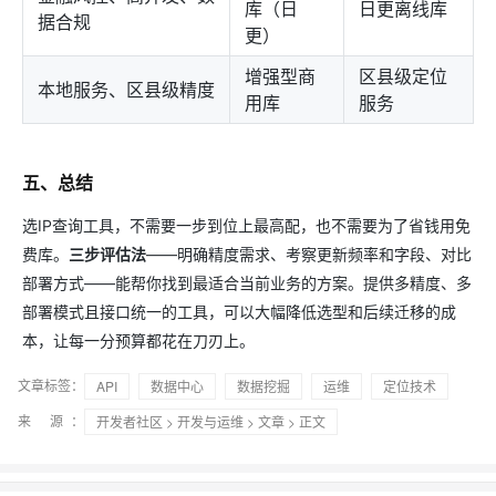
库（日
日更离线库
据合规
更）
增强型商
区县级定位
本地服务、区县级精度
用库
服务
五、总结
选IP查询工具，不需要一步到位上最高配，也不需要为了省钱用免
费库。
三步评估法
——明确精度需求、考察更新频率和字段、对比
部署方式——能帮你找到最适合当前业务的方案。提供多精度、多
部署模式且接口统一的工具，可以大幅降低选型和后续迁移的成
本，让每一分预算都花在刀刃上。
文章标签：
API
数据中心
数据挖掘
运维
定位技术
来 源：
开发者社区
>
开发与运维
>
文章
> 正文