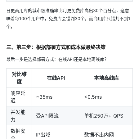
日更商用库的城市级准确率比月更免费库高出30个百分点，这意
味着每100个用户中，免费库会错判30个，而商用库只错判不到1
个。
三、第三步：根据部署方式和成本做最终决策
最后一步是选择部署方式：在线API还是本地离线库？
对比维
在线API
本地离线库
度
响应延
~35ms
<0.5ms
迟
并发能
受API限流
单机250万+ QPS
力
数据安
IP出域
数据不出内网
全