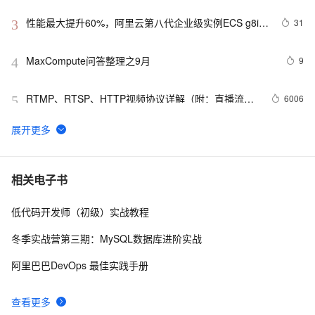
性能最大提升60%，阿里云第八代企业级实例ECS g8i正
31
3
式上线
MaxCompute问答整理之9月
9
4
RTMP、RTSP、HTTP视频协议详解（附：直播流地
6006
5
址、播放软件）
【YOLOv8改进 - 注意力机制】Triplet Attention：轻量有
3
6
效的三元注意力
Python PIL远程命令执行漏洞复现(CVE-2017-8291 
11
7
相关电子书
CVE-2017-8291)
低代码开发师（初级）实战教程
新年快乐 ~
1
8
冬季实战营第三期：MySQL数据库进阶实战
50个优秀的名片设计作品欣赏
7
9
阿里巴巴DevOps 最佳实践手册
WebBrowser控件使用详解
3
10
查看更多