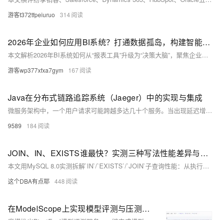
游客t372tfpeiuruo
314
2026年企业如何应用BI系统？打通数据孤岛，构建智能分析体系实现降本增效
本文解析2026年BI系统如何从“报表工具”升级为“决策大脑”，聚焦企业破解数据孤岛困局的实战路径。重点介绍瓴羊Quick BI五大能力：跨源联邦查询打通数据、AI自动洞察与智能问答、实时预警闭环、灵活安全部署及分阶段落地策略，助力企业实现可量化的降本增效。（239字）
游客wp377xfxa7gym
167
Java在分布式链路追踪系统（Jaeger）中的实现与集成
微服务架构中，一个用户请求可能跨越多达几十个服务。当出现延迟增加或错误时，难以定位具体哪个服务出问题。
9589
184
JOIN、IN、EXISTS谁最快？实测三种写法性能差异与执行计划深度剖析
本文用MySQL 8.0实测拆解`IN`/`EXISTS`/`JOIN`子查询性能：从执行计划、半连接优化、临时表开销等底层原理出发，结合10万+100万数据实测（`EXISTS`最快95ms），给出三条选型铁律——告别盲从“最佳实践”，只选最适配业务与数据的写法！
这个DBA有点耶
448
在ModelScope上实现模型评测与压测服务化：PivotEval