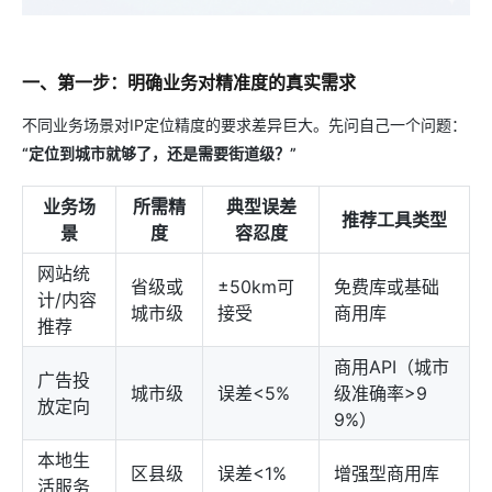
一、第一步：明确业务对精准度的真实需求
不同业务场景对IP定位精度的要求差异巨大。先问自己一个问题：
“定位到城市就够了，还是需要街道级？”
业务场
所需精
典型误差
推荐工具类型
景
度
容忍度
网站统
省级或
±50km可
免费库或基础
计/内容
城市级
接受
商用库
推荐
商用API（城市
广告投
城市级
误差<5%
级准确率>9
放定向
9%）
本地生
区县级
误差<1%
增强型商用库
活服务