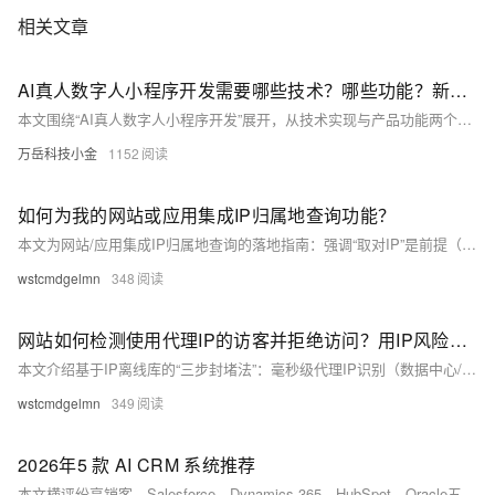
相关文章
AI真人数字人小程序开发需要哪些技术？哪些功能？新手也能看懂
本文围绕“AI真人数字人小程序开发”展开，从技术实现与产品功能两个维度进行系统讲解。内容涵盖数字人建模、语音合成、大模型对话、音视频同步及小程序开发等核心技术，同时梳理了基础与进阶功能模块，并给出新手入局的实操建议。适合企业决策者与开发者快速了解数字人项目的落地路径，助力AI产品商业化应用。
万岳科技小金
1152
如何为我的网站或应用集成IP归属地查询功能？
本文为网站/应用集成IP归属地查询的落地指南：强调“取对IP”是前提（仅信可信上游、严滤私网），采用“本地+Redis缓存+在线API+硬超时熔断”架构，失败自动降级至省/国家；区分展示型与风控型模型，确保可解释、可审计、可回滚，并严守隐私合规红线。（239字）
wstcmdgelmn
348
网站如何检测使用代理IP的访客并拒绝访问？用IP风险识别工具三步封堵
本文介绍基于IP离线库的“三步封堵法”：毫秒级代理IP识别（数据中心/住宅/Tor等）、多维信号分层评分、自动分层封禁（限流/加验/拒绝/永久拉黑）。支持日更、本地部署、零API依赖，精准防御黑产流量，误伤率低。（239字）
wstcmdgelmn
349
2026年5 款 AI CRM 系统推荐
本文横评纷享销客、Salesforce、Dynamics 365、HubSpot、Oracle五款主流AI CRM，从技术底座（RAG/Agent/生态）、场景落地深度、行业适配性及安全合规等维度解析，破除“伪智能”陷阱，助力企业科学选型，聚焦真实提效与业务增长。