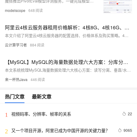
魔搭推出PivotEval模型评测服务，一键完成模型效果与性能压测。无需搭建环境、下载数据集或写脚本，只需提供API地址并选择基准（如MMLU、GSM8K等），平台自动执行评测，生成交互式可视化报告，支持在线分享与本地复现。
modelscope
648
阿里云4核云服务器租用价格解析：4核8G、4核16G、4核32G配置最新收费标准与活动价格
本文介绍了阿里云4核云服务器的配置选择、价格体系及购买策略。4核配置涵盖经济型e实例、通用算力型u2i/u2a、计算型c9i/c9a、通用型g9及内存型r9等多个实例族，分别适用于个人博客、企业Web应用、AI推理及大数据处理等场景。同时，文中列出了4核8G、16G、32G在各实例下的官方标准价及2026年活动价（如u2i实例4核8G低至1252.63元/年起）。建议用户根据业务需求选型，结合优惠券实现折上折，有效降低上云成本。
云计算学习者
884
【MySQL】MySQL的海量数据处理六大方案：分库分表、读写分离、分片策略、跨库事务、扩容方案、Sharding-JDBC中间件
本文系统梳理MySQL海量数据处理六大核心方案：读写分离、垂直/水平分库分表、分片策略选型、分布式事务（2PC/TCC/Saga等）、平滑扩容实践及Sharding-JDBC中间件应用，兼顾性能、一致性与可扩展性，助力架构稳健演进。
来一杯热Java
446
热门文章
最新文章
视频码率、分辨率、帧率的关系
22
1
又一个项目开源，阿里已成为中国开源的关键力量？
9065
2